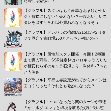
た属性は悲惨に？
【グラブル】スタレはもう豪華なおまけかセレ
クト形式にしないと売れない？一度おいしいス
タレを出すとそれ以外買われなくなりそう
【グラブル】ドレバラの強敵Lv215はかなりタ
フで厄介？古戦場250とどっちが強いのか
【グラブル】属性別スタレ開催！今回も2種類
まで購入可能、SSR確定枠はハロキャラ入りだ
が相変わらずのキャラ石混じり、単体6～7％と
いう渋さ
【グラブル】平行世界設定が出てからメインは
面白くなった？それとも微妙になった？
【グラブル】いつになったら闇のターンが来る
のか 水ゾ,エレキと環境を取るたびに長い懲