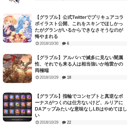
【グラブル】公式Twitterでプリキュアコラ
ボイラスト公開、これをスキンでほしかっ
たがグランがいるからできなさそうなのが
悔やまれる
2018/10/30
6
【グラブル】アルバハで滅多に見ない闇属
性、それでも来る人は相当強いか地雷かの
両極端
2018/10/29
18
【グラブル】指輪でコンセプトと真逆なボ
ーナスがつくのは仕方ないけど、ルリアに
DAアップみたいな意味なしLBはやめてほし
い
2018/10/29
22