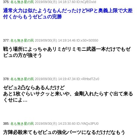
375:
名も無き星の民
2019/09/30(月) 14:18:17.60 ID:hCj/EOxId
通常火力は似たようなもんだったけどHPと奥義上限で大差
付くからもうゼピュの完勝
377:
名も無き星の民
2019/09/30(月) 14:19:14.46 ID:xS0+S0S50
戦う場所によっちゃあリミがリミモニ武器一本だけでもゼ
ピュの方が強そう
378:
名も無き星の民
2019/09/30(月) 14:19:47.34 ID:+RHbdTZv0
ゼピュ2凸ならあるんだけど
あと1枚ぐらいサクッと来いや、金剛入れたらすぐ出て来る
くせによ…
385:
名も無き星の民
2019/09/30(月) 14:23:30.60 ID:/YAQo3PU0
方陣必殺来てもゼピュの強化パーツになるだけだなもう