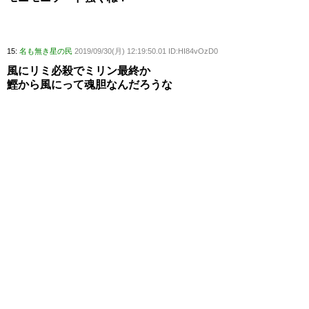
15:
名も無き星の民
2019/09/30(月) 12:19:50.01 ID:HI84vOzD0
風にリミ必殺でミリン最終か
鰹から風にって魂胆なんだろうな