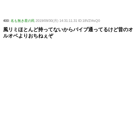
400:
名も無き星の民
2019/09/30(月) 14:31:11.31 ID:18VZI4sQ0
風リミほとんど持ってないからバイブ通ってるけど昔のオ
ルオベよりおちねぇぞ