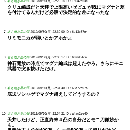
名も無き星の民
2019/09/30(月) 22:20:14
ID：130a2e64e
クリュ編成だと天秤で上限高いゼピュ が既にマグナと差
を付けてるんだけど必殺で決定的な差になったな
名も無き星の民
2019/09/30(月) 22:30:00
ID：6c13c67c4
リミモニカが弱いとかアホかよ
名も無き星の民
2019/09/30(月) 22:30:17
ID：6fa6d51ca
神石開放の時点でマグナ編成は超えたやろ。さらにモニ
武器で突き抜けただけ。
名も無き星の民
2019/09/30(月) 22:31:40
ID：63a72d97a
底辺ソシャゲでマグナ超えしてどうするの？
名も無き星の民
2019/09/30(月) 22:34:21
ID：a4ac2ee40
天井したけど、正直終末４凸の自分だとモニ刀微妙か
も。