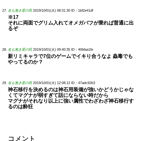
名も無き星の民
2019/10/01(火) 08:31:30
ID：1bf2e41df
※17
それに両面でグリム入れてオメガバフが乗れば普通に出
るぞ
名も無き星の民
2019/10/01(火) 09:40:35
ID：40bfaa1fe
新リミキャラで7位のゲームでイキり合うなよ 蟲毒でも
やってるのか？
名も無き星の民
2019/10/01(火) 12:08:12
ID：47adc92b3
神石移行を決めるのは神石用装備が強いかどうかじゃな
くてマグナが弱すぎて話にならない時だから
マグナがそれなり以上に強い属性でわざわざ神石移行す
るのは酔狂
コメント