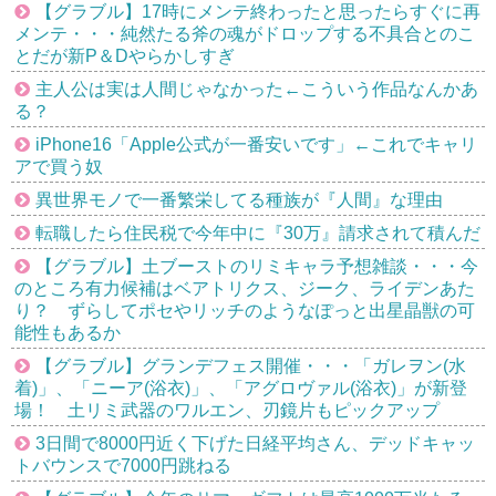
【グラブル】17時にメンテ終わったと思ったらすぐに再
メンテ・・・純然たる斧の魂がドロップする不具合とのこ
とだが新P＆Dやらかしすぎ
主人公は実は人間じゃなかった←こういう作品なんかあ
る？
iPhone16「Apple公式が一番安いです」←これでキャリ
アで買う奴
異世界モノで一番繁栄してる種族が『人間』な理由
転職したら住民税で今年中に『30万』請求されて積んだ
【グラブル】土ブーストのリミキャラ予想雑談・・・今
のところ有力候補はベアトリクス、ジーク、ライデンあた
り？ ずらしてポセやリッチのようなぽっと出星晶獣の可
能性もあるか
【グラブル】グランデフェス開催・・・「ガレヲン(水
着)」、「ニーア(浴衣)」、「アグロヴァル(浴衣)」が新登
場！ 土リミ武器のワルエン、刃鏡片もピックアップ
3日間で8000円近く下げた日経平均さん、デッドキャッ
トバウンスで7000円跳ねる