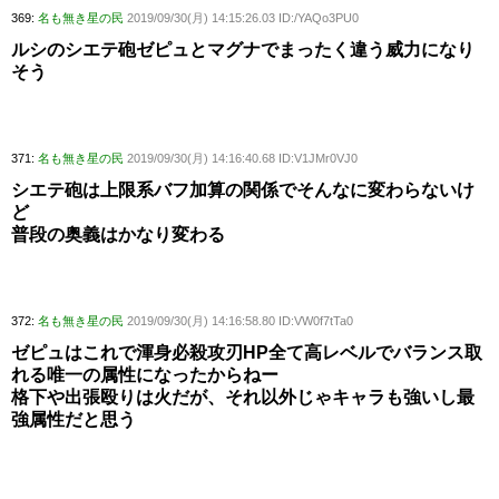
369:
名も無き星の民
2019/09/30(月) 14:15:26.03 ID:/YAQo3PU0
ルシのシエテ砲ゼピュとマグナでまったく違う威力になり
そう
371:
名も無き星の民
2019/09/30(月) 14:16:40.68 ID:V1JMr0VJ0
シエテ砲は上限系バフ加算の関係でそんなに変わらないけ
ど
普段の奥義はかなり変わる
372:
名も無き星の民
2019/09/30(月) 14:16:58.80 ID:VW0f7tTa0
ゼピュはこれで渾身必殺攻刃HP全て高レベルでバランス取
れる唯一の属性になったからねー
格下や出張殴りは火だが、それ以外じゃキャラも強いし最
強属性だと思う