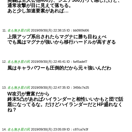
奥義は主人公他400万、シエテ500万って感じだけど、
通常攻撃が目に見えて落ちる。
あと少し加速要素があれば…
名も無き星の民
2019/09/30(月) 22:38:15
ID：bb0909d06
上限アップ系出されたらマグナに勝ち目ねぇべ
でも風はマグナが強いから移行ハードルが高すぎる
名も無き星の民
2019/09/30(月) 22:45:41
ID：fa45adef7
風はキャラパワーも圧倒的だから元々強いんだわ
名も無き星の民
2019/09/30(月) 22:47:35
ID：3456c7e25
W攻刃が豊富だから
終末5凸があればハイランダーと相性いいかもと団で話
題になってるな。だけどハイランダーだとHP盛れなく
ね？
名も無き星の民
2019/09/30(月) 23:05:09
ID：c87ca7e3f