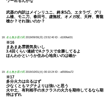
ワー出るんかな
武器の内訳はメインリユニ、終末5凸、エタラヴ、グリ
ム槍、モニ刀、春田弓、虚無杖、オメガ杖、天秤、青龍
槍か？それ強いのか？
名も無き星の民
2019/09/30(月) 23:52:40
ID：d100fa631
※16
まあまあ雰囲気良いし
3.4回くらい連続でAクラスで全勝してるよ
ほんわかというか住み心地良いのは確か
名も無き星の民
2019/10/01(火) 00:10:24
ID：a6566ea72
※17
多分火力は出るはず
少なくともマグナよりは強いと思う
火や土、有利相手の水クラスの火力を期待してるなら期
待はずれ