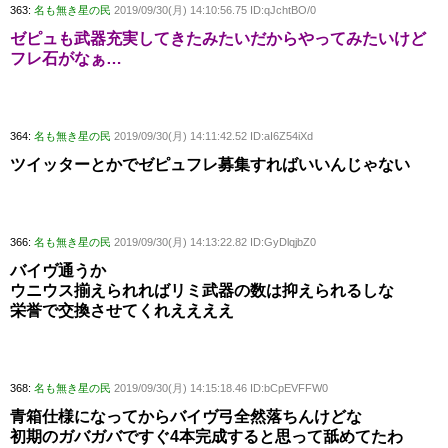
363:
名も無き星の民
2019/09/30(月) 14:10:56.75 ID:qJchtBO/0
ゼピュも武器充実してきたみたいだからやってみたいけど
フレ石がなぁ…
364:
名も無き星の民
2019/09/30(月) 14:11:42.52 ID:aI6Z54iXd
ツイッターとかでゼピュフレ募集すればいいんじゃない
366:
名も無き星の民
2019/09/30(月) 14:13:22.82 ID:GyDlqjbZ0
バイヴ通うか
ウニウス揃えられればリミ武器の数は抑えられるしな
栄誉で交換させてくれええええ
368:
名も無き星の民
2019/09/30(月) 14:15:18.46 ID:bCpEVFFW0
青箱仕様になってからバイヴ弓全然落ちんけどな
初期のガバガバですぐ4本完成すると思って舐めてたわ