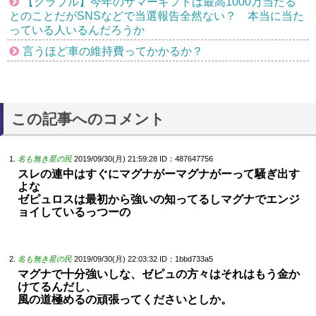
【グラブル】今年のサマーギフトは最高1000万当たる
とのことだがSNSなどで当選報告全然ない？ 本当に当た
っている人いるんだろうか
言うほど車の維持費ってかかるか？
この記事へのコメント
名も無き星の民
2019/09/30(月) 21:59:28
ID：487647756
スレの連中はすぐにマグナがーマグナがーって騒ぎ出す
よな
ゼピュロスは最初から強いの知ってるしマグナでエンジ
ョイしているっつーの
名も無き星の民
2019/09/30(月) 22:03:32
ID：1bbd733a5
マグナで十分強いしな、ゼピュの方々はそれはもう金か
けてるんだし、
風の道極めるの頑張ってくださいとしか。