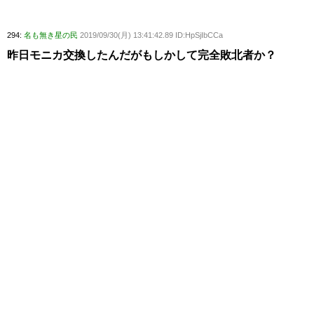
294:
名も無き星の民
2019/09/30(月) 13:41:42.89 ID:HpSjIbCCa
昨日モニカ交換したんだがもしかして完全敗北者か？