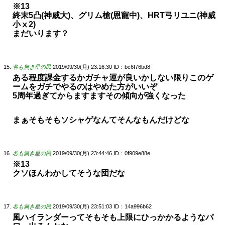
※13
終末5凸(神威大)、グリム槍(恩寵中)、HRT弓リユニ(神威
小ⅹ2)
まだいります？
名も無き星の民
2019/09/30(月) 23:16:30
ID：bc6f76bd8
ある程度課金するかガチャ運が良いかしない限りこのゲ
ームをガチでやるのはやめた方がいいぞ
5周年過ぎてからますますその傾向が強くなった
まぁそもそもソシャゲなんてそんなもんだけどな
名も無き星の民
2019/09/30(月) 23:44:46
ID：0f909e88e
※13
クソほんわかしてそうな団だな
名も無き星の民
2019/09/30(月) 23:51:03
ID：14a996b62
風ハイランダーってそもそも上限にひっかかるようなパ