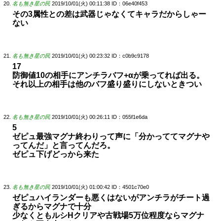
名も無き星の民
2019/10/01(火) 00:11:38
ID：06e40f453
その3属性との差は武器じゃなくてキャラだからしゃー
ない
名も無き星の民
2019/10/01(火) 00:23:32
ID：c0b9c9178
17
防御値10の相手にアンチラバフ+αが乗ってれば出る。
それ以上の相手は他のバフ盛り盛りにしないときつい
名も無き星の民
2019/10/01(火) 00:26:11
ID：055f1e6da
5
ゼピュ最強マグナ終わりって声に「分かっててマグナや
ってんだ」と言ってんだろ。
ゼピュ下げどっから来た
名も無き星の民
2019/10/01(火) 01:00:42
ID：4501c70e0
ゼピュハイランダーも悪くはないがアンチラがチート過
ぎるからマグナで十分
少なくともルシHクリアや古戦場5万位程度ならマグナ