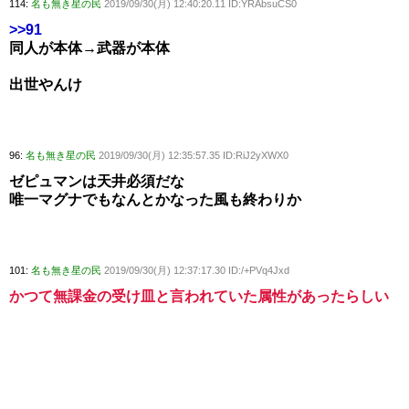
114:
名も無き星の民
2019/09/30(月) 12:40:20.11 ID:YRAbsuCS0
>>91
同人が本体→武器が本体
出世やんけ
96:
名も無き星の民
2019/09/30(月) 12:35:57.35 ID:RiJ2yXWX0
ゼピュマンは天井必須だな
唯一マグナでもなんとかなった風も終わりか
101:
名も無き星の民
2019/09/30(月) 12:37:17.30 ID:/+PVq4Jxd
かつて無課金の受け皿と言われていた属性があったらしい