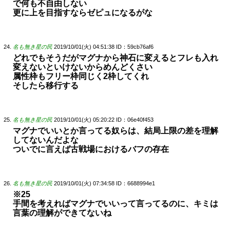
で何も不自由しない
更に上を目指すならゼピュになるがな
名も無き星の民
2019/10/01(火) 04:51:38
ID：59cb76af6
どれでもそうだがマグナから神石に変えるとフレも入れ
変えないといけないからめんどくさい
属性枠もフリー枠同じく2枠してくれ
そしたら移行する
名も無き星の民
2019/10/01(火) 05:20:22
ID：06e40f453
マグナでいいとか言ってる奴らは、結局上限の差を理解
してないんだよな
ついでに言えば古戦場におけるバフの存在
名も無き星の民
2019/10/01(火) 07:34:58
ID：6688994e1
※25
手間を考えればマグナでいいって言ってるのに、キミは
言葉の理解ができてないね