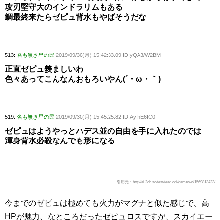
攻刃堅守大のインドラリムもある
鯛最終来たらゼピュ背水もやばそうだな
513:
名も無き星の民
2019/09/30(月) 15:42:33.09 ID:yQA3/W2BM
正直ゼピュ羨ましいわ
色々あってこんなんおもろいやん(´・ω・｀)
519:
名も無き星の民
2019/09/30(月) 15:45:25.82 ID:AyIhE6IC0
ゼピュはようやっとハデス並の自由を手に入れたのでは
渾身背水必殺なんでも形になる
引用元：http://ai.2ch.sc/test/read.cgi/gameswf/1569813423/
今までのゼピュは極めても火力がマグナと似た感じで、高
HPが魅力、なところだったゼピュロスですが、スカイエー