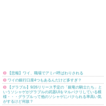
【悲報】ワイ、職場でアミバ呼ばわりされる
ワイの銀行口座4つもあるんだけど多すぎ？
【グラブル】9/26リリース予定の「銀竜の騎士たち」と
いうソシャゲがグラブルの武器UIをマルパクリしている模
様・・・グラブルって他のソシャゲにパクられる率高い気
がするけど何故？