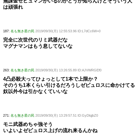
無課金ゼピュマンがいるのかどうか知らんけどそういう人
は頑張れ
187:
名も無き星の民
2019/09/30(月) 12:55:53.96 ID:L7dCc6W+0
完全に次世代のリミ武器だな
マグナマンはもう息してないな
263:
名も無き星の民
2019/09/30(月) 13:26:55.89 ID:AJVWRGEf0
4凸必殺大ってひょっとして1本で上限か？
そのうち1本くらい引けるだろうしゼピュロスに命かけてる
奴以外今は引かなくていいな
271:
名も無き星の民
2019/09/30(月) 13:29:57.51 ID:GyDlqjbZ0
モニ武器めちゃ強そう
いよいよゼピュロス上げの流れ来るんかね