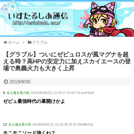
ホーム
グラブル
【グラブル】ついにゼピュロスが風マグナを超
える時？高HPの安定力に加えスカイエースの登
場で奥義火力も大きく上昇
2019/9/30
9:
名も無き星の民
2019/09/30(月) 12:19:17.10 ID:Y3UswFNp0
ゼピュ最強時代の幕開けかよ
13:
名も無き星の民
2019/09/30(月) 12:19:38.70 ID:35hMlhTp0
モニモニソード強くね？