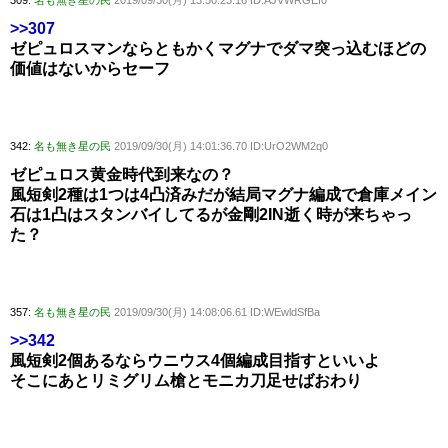
309:
名も無き星の民
2019/09/30(月) 13:50:23.16 ID:AJVWRGEf0
>>307
ゼピュロスマンならともかくマグナでダマ突っ込むほどの
価値はないからセーフ
342:
名も無き星の民
2019/09/30(月) 14:01:36.70 ID:UrO2WM2q0
ゼピュロス黄金時代到来なの？
風短剣2種は1つは4凸済みだが結局マグナ編成で倉庫メイン
石は1凸はスタンバイしてるが金剛2IN逝く時が来ちゃっ
た？
357:
名も無き星の民
2019/09/30(月) 14:08:06.61 ID:WEwldSfBa
>>342
風短剣2個あるならウニウス4個編成目指すといいよ
そこにあとリミグリム槍とモニカ刀足せばおわり