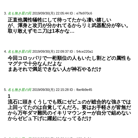
名も無き星の民
2019/09/30(月) 22:05:44
ID：e7fe970c6
正直他属性犠牲にして待ってたから凄い嬉しい
が、渾身と攻刃が分かれてるからリミ武器配分が辛い。
取り敢えずモニ刀は1本かな…
名も無き星の民
2019/09/30(月) 22:09:37
ID：54ce220a1
今回コロッパリで一桁順位の人もいたし割とどの属性も
マグナで十分なんだよな
まあそれで満足できない人が神石やるだけ
名も無き星の民
2019/09/30(月) 22:15:28
ID：fbe4b9e45
1
流石に頭きくうしでも既にゼピュのが総合的な強さでは
上回ってたのは自覚してんだろ。要はお手軽さが皆無だ
から万年ダマ難民のイキリマウンターが自分で組めない
からゼピュ下げに躍起になってるだけ