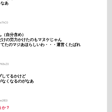
ゃなあ
uw7hC0
ん（自分含め）
だけの労力かけたのもマヌケじゃん
してたのマジあほらしいわ・・・運営くたばれ
+PK8xZ0
プしてるかけど
がなくなるのがなあ
be2fE0
うか？