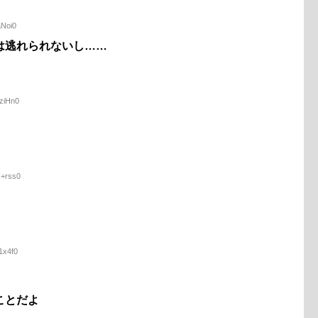
aNoi0
は逃れられないし……
HziHn0
C+rss0
1x4f0
ことだよ