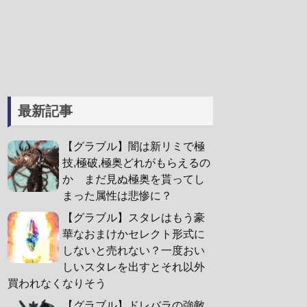
最新記事
【グラブル】闇は新リミで極
技,極破,極奥どれがもらえるの
か まだ見ぬ極奥を貰ってし
まった属性は悲惨に？
【グラブル】スタレはもう豪
華なおまけかセレクト形式に
しないと売れない？一度おい
しいスタレを出すとそれ以外
買われなくなりそう
【グラブル】ドレバラの強敵