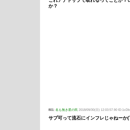
これアナトサプで取れるってことか？
か？
801:
名も無き星の民
2018/09/30(日) 12:03:57.90 ID:1cD
サプ可って流石にインフレじゃねーか(´