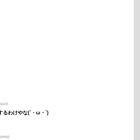
Tosz0
るわけやな(´・ω・`)
zNVHS0