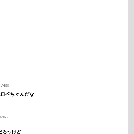
zNVHS0
はロペちゃんだな
+PK8xZ0
だろうけど