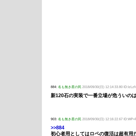
884:
名も無き星の民
2018/09/30(日) 12:14:33.80 ID:IzL
新120石の実装で一番立場が危ういの
903:
名も無き星の民
2018/09/30(日) 12:16:22.67 ID:WP
>>884
初心者用としてはロペの復活は超有用