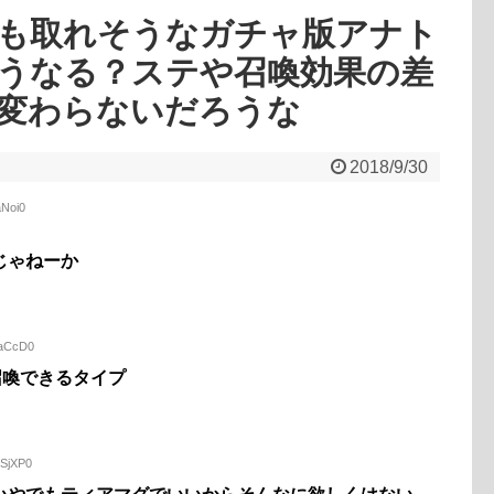
も取れそうなガチャ版アナト
うなる？ステや召喚効果の差
変わらないだろうな
2018/9/30
aNoi0
じゃねーか
raCcD0
召喚できるタイプ
YSjXP0