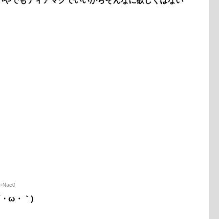
いやでもティアマグでいいからそんなに欲しくはない
b+Nae0
・ω・｀)