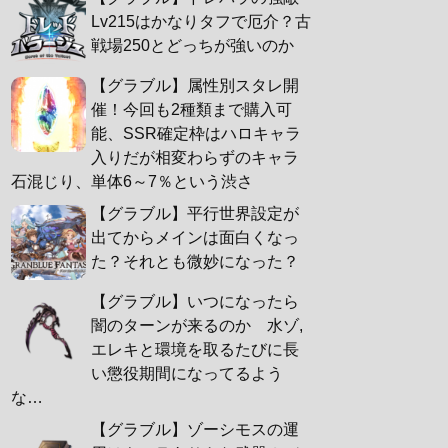
Lv215はかなりタフで厄介？古
戦場250とどっちが強いのか
【グラブル】属性別スタレ開
催！今回も2種類まで購入可
能、SSR確定枠はハロキャラ
入りだが相変わらずのキャラ
石混じり、単体6～7％という渋さ
【グラブル】平行世界設定が
出てからメインは面白くなっ
た？それとも微妙になった？
【グラブル】いつになったら
闇のターンが来るのか 水ゾ,
エレキと環境を取るたびに長
い懲役期間になってるよう
な…
【グラブル】ゾーシモスの運