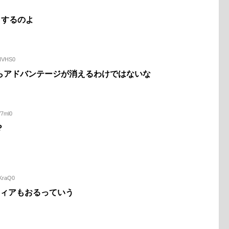
うするのよ
zNVHS0
らアドバンテージが消えるわけではないな
V7ml0
？
zKraQ0
ティアもおるっていう