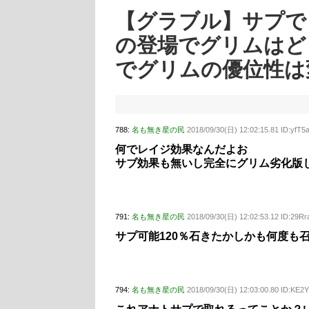
【グラブル】サプで
の登場でグリムはど
でグリムの優位性は
788:
名も無き星の民
2018/09/30(日) 12:02:15.81 ID:yfT5
何でレイジ効果なんだよお
サブ効果も無いし完全にグリム劣化版
791:
名も無き星の民
2018/09/30(日) 12:02:53.12 ID:29R
サプ可能120％石きたかしかも何度も
794:
名も無き星の民
2018/09/30(日) 12:03:00.80 ID:KE2