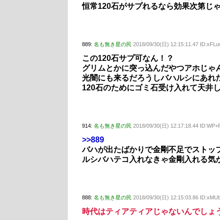
恒常120石がサプれるなら効果次第じ
889:
名も無き星の民
2018/09/30(日) 12:15:11.47 ID:xFL
この120石サプ可なん！？
グリムとかに突っ込んだやつアホじゃ
光闇にも来るだろうしバハルシにあれ
120石のためにゴミ石受け入れて天井
914:
名も無き星の民
2018/09/30(日) 12:17:18.44 ID:WP
>>889
バハが出たばかりで金剛不足でストッ
ルシバハテコ入れなきゃ金剛入れる気
888:
名も無き星の民
2018/09/30(日) 12:15:03.86 ID:xMU
時代はティアティアじゃないんでしょ