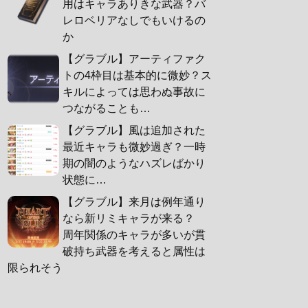
用はキャラありきな武器？バ
レロベリアなしでもいけるの
か
【グラブル】アーティファク
トの4枠目は基本的に微妙？ス
キルによっては思わぬ事故に
つながることも…
【グラブル】風は追加された
最近キャラも微妙過ぎ？一時
期の闇のようなハズレばかり
状態に…
【グラブル】来月は例年通り
なら新リミキャラが来る？
周年関係のキャラが多いが貫
破持ち武器を考えると属性は
限られそう