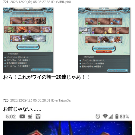
721:
2023/12/29(金) 05:03:27.65 ID:+VlBfUpb0
おら！これがワイの朝一20連じゃあ！！
725:
2023/12/29(金) 05:05:28.81 ID:erTajwo3a
お前じゃない……