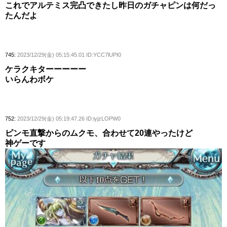
これでアルテミス完凸できたし昨日のガチャピンは何だっ
たんだよ
745:
2023/12/29(金) 05:15:45.01 ID:YCC7lUPI0
ケラクキターーーーー
いらんわボケ
752:
2023/12/29(金) 05:19:47.26 ID:iyjzLOPW0
ピンモ直撃からのムクモ、合わせて20連やったけど
神ゲーです