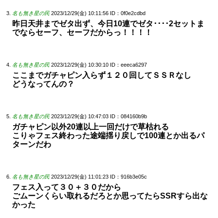
名も無き星の民
2023/12/29(金) 10:11:56
ID：0f0e2cdbd
昨日天井までゼタ出ず、今日10連でゼタ････2セットま
でならセーフ、セーフだからっ！！！！
名も無き星の民
2023/12/29(金) 10:30:10
ID：eeeca6297
ここまでガチャピン入らず１２０回してＳＳＲなし
どうなってんの？
名も無き星の民
2023/12/29(金) 10:47:03
ID：084160b9b
ガチャピン以外20連以上一回だけで草枯れる
こりゃフェス終わった途端揺り戻しで100連とか出るパ
ターンだわ
名も無き星の民
2023/12/29(金) 11:01:23
ID：916b3e05c
フェス入って３０＋３０だから
ごムーンくらい取れるだろとか思ってたらSSRすら出な
かった