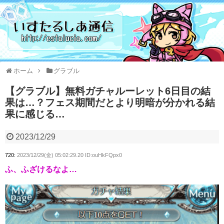
ホーム
グラブル
【グラブル】無料ガチャルーレット6日目の結
果は…？フェス期間だとより明暗が分かれる結
果に感じる…
2023/12/29
720:
2023/12/29(金) 05:02:29.20 ID:ouHkFQpx0
ふ、ふざけるなよ…