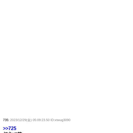
735:
2023/12/29(金) 05:09:23.50 ID:xtwug3090
>>725