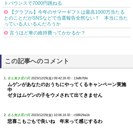
トバウンスで7000円跳ねる
【グラブル】今年のサマーギフトは最高1000万当たる
とのことだがSNSなどで当選報告全然ない？ 本当に当た
っている人いるんだろうか
言うほど車の維持費ってかかるか？
この記事へのコメント
名も無き星の民
2023/12/29(金) 09:42:26
ID：13afb7bfe
ムゲンがあなたのおうちにやってくるキャンペーン実施
中
ゼタはムゲンの子をウメされて出てきません
名も無き星の民
2023/12/29(金) 10:06:16
ID：c58629a1b
悲喜こもごもで良いね 年末って感じするわ