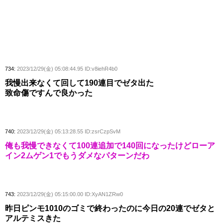
734:
2023/12/29(金) 05:08:44.95 ID:v8iehR4b0
我慢出来なくて回して190連目でゼタ出た
致命傷ですんで良かった
740:
2023/12/29(金) 05:13:28.55 ID:zsrCzpSvM
俺も我慢できなくて100連追加で140回になったけどローア
イン2ムゲン1でもうダメなパターンだわ
743:
2023/12/29(金) 05:15:00.00 ID:XyAN1ZRw0
昨日ピンモ1010のゴミで終わったのに今日の20連でゼタと
アルテミスきた