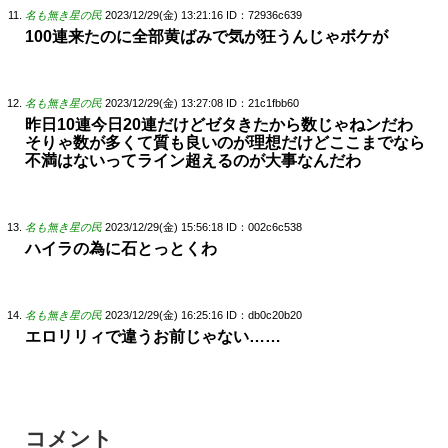
名も無き星の民
2023/12/29(金) 13:21:16
ID：72936c639
100連来たのに全部黄ばみで気が狂うんじゃボケが
名も無き星の民
2023/12/29(金) 13:27:08
ID：21c1fbb60
昨日10連今日20連だけどゼタきたから数じゃねンだわ
そりゃ数が多くて質も良いのが理想だけどここまでなら
不満はないってライン超えるのが大事なんだわ
名も無き星の民
2023/12/29(金) 15:56:18
ID：002c6c538
ハイラの為に石とっとくわ
名も無き星の民
2023/12/29(金) 16:25:16
ID：db0c20b20
エロリリィで違うお前じゃない……
コメント