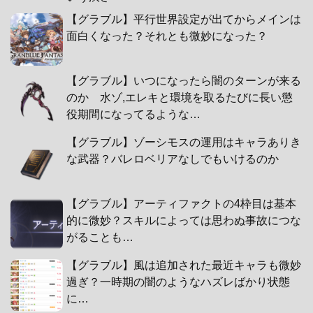
【グラブル】平行世界設定が出てからメインは
面白くなった？それとも微妙になった？
【グラブル】いつになったら闇のターンが来る
のか 水ゾ,エレキと環境を取るたびに長い懲
役期間になってるような…
【グラブル】ゾーシモスの運用はキャラありき
な武器？バレロベリアなしでもいけるのか
【グラブル】アーティファクトの4枠目は基本
的に微妙？スキルによっては思わぬ事故につな
がることも…
【グラブル】風は追加された最近キャラも微妙
過ぎ？一時期の闇のようなハズレばかり状態
に…