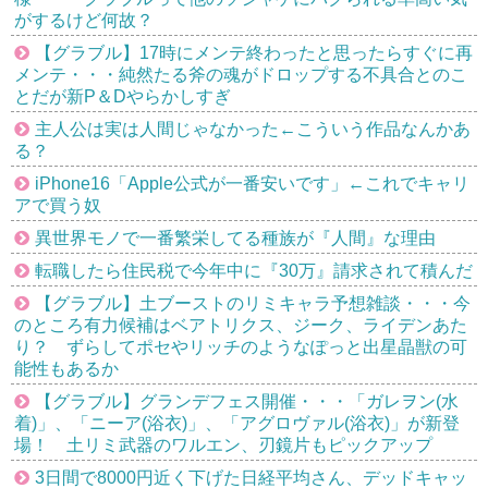
がするけど何故？
【グラブル】17時にメンテ終わったと思ったらすぐに再
メンテ・・・純然たる斧の魂がドロップする不具合とのこ
とだが新P＆Dやらかしすぎ
主人公は実は人間じゃなかった←こういう作品なんかあ
る？
iPhone16「Apple公式が一番安いです」←これでキャリ
アで買う奴
異世界モノで一番繁栄してる種族が『人間』な理由
転職したら住民税で今年中に『30万』請求されて積んだ
【グラブル】土ブーストのリミキャラ予想雑談・・・今
のところ有力候補はベアトリクス、ジーク、ライデンあた
り？ ずらしてポセやリッチのようなぽっと出星晶獣の可
能性もあるか
【グラブル】グランデフェス開催・・・「ガレヲン(水
着)」、「ニーア(浴衣)」、「アグロヴァル(浴衣)」が新登
場！ 土リミ武器のワルエン、刃鏡片もピックアップ
3日間で8000円近く下げた日経平均さん、デッドキャッ