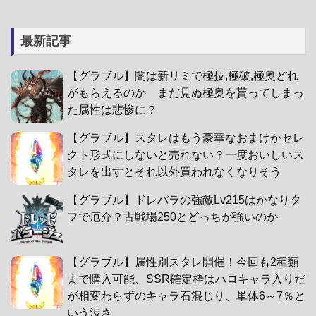
最新記事
【グラブル】闇は新リミで極技,極破,極奥どれ
がもらえるのか まだ見ぬ極奥を貰ってしまっ
た属性は悲惨に？
【グラブル】スタレはもう豪華なおまけかセレ
クト形式にしないと売れない？一度おいしいス
タレを出すとそれ以外買われなくなりそう
【グラブル】ドレバラの強敵Lv215はかなりタ
フで厄介？古戦場250とどっちが強いのか
【グラブル】属性別スタレ開催！今回も2種類
まで購入可能、SSR確定枠はハロキャラ入りだ
が相変わらずのキャラ石混じり、単体6～7％と
いう渋さ