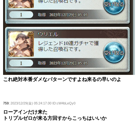
これ絶対本番ダメなパターンですよね来るの早いのよ
759:
2023/12/29(金) 05:24:17.00 ID:cW4bLeQy0
ローアインだけ来た
トリプルゼロが来る方回すからこっちはいいか