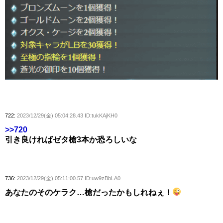
722:
2023/12/29(金) 05:04:28.43 ID:tukKAjKH0
>>720
引き良ければゼタ槍3本か恐ろしいな
736:
2023/12/29(金) 05:11:00.57 ID:uw9zBbLA0
あなたのそのケラク…槍だったかもしれねぇ！