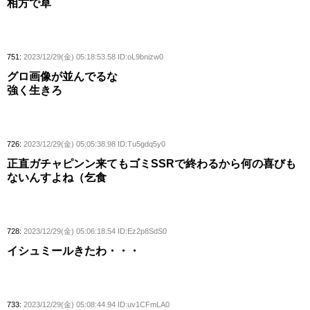
相方で草
751:
2023/12/29(金) 05:18:53.58 ID:oL9bnizw0
グロ画像が並んでるな
強く生きろ
726:
2023/12/29(金) 05:05:38.98 ID:Tu5gdq5y0
正直ガチャピンン来てもゴミSSRで終わるから何の喜びも
ないんすよね（乞食
728:
2023/12/29(金) 05:06:18.54 ID:Ez2p8SdS0
イシュミールきたわ・・・
733:
2023/12/29(金) 05:08:44.94 ID:uv1CFmLA0