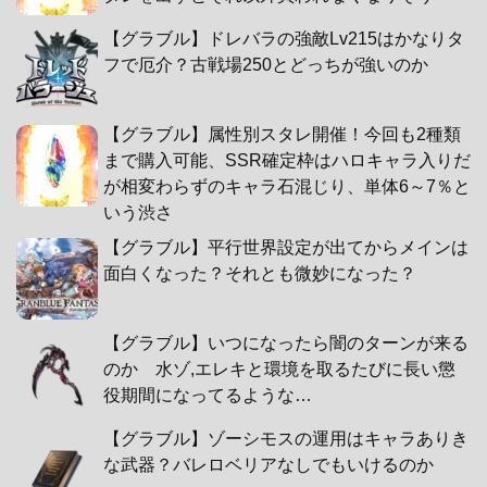
【グラブル】ドレバラの強敵Lv215はかなりタ
フで厄介？古戦場250とどっちが強いのか
【グラブル】属性別スタレ開催！今回も2種類
まで購入可能、SSR確定枠はハロキャラ入りだ
が相変わらずのキャラ石混じり、単体6～7％と
いう渋さ
【グラブル】平行世界設定が出てからメインは
面白くなった？それとも微妙になった？
【グラブル】いつになったら闇のターンが来る
のか 水ゾ,エレキと環境を取るたびに長い懲
役期間になってるような…
【グラブル】ゾーシモスの運用はキャラありき
な武器？バレロベリアなしでもいけるのか