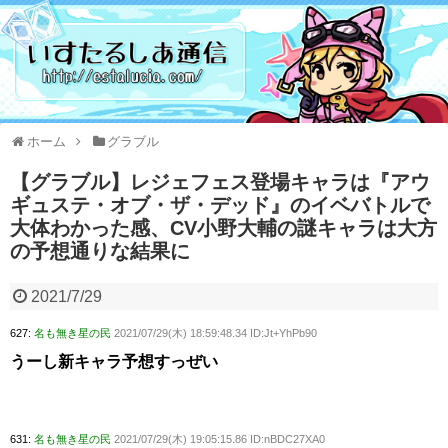
ホーム
グラブル
【グラブル】レジェフェス登場キャラは『アウ
ギュステ・オブ・ザ・デッド』のイベバトルで
大体わかった感、CV小野大輔の謎キャラは大方
の予想通りな結果に
2021/7/29
627:
名も無き星の民
2021/07/29(木) 18:59:48.34 ID:Jt+YhPb90
うーし新キャラ予想すっぜい
631:
名も無き星の民
2021/07/29(木) 19:05:15.86 ID:nBDC27XA0