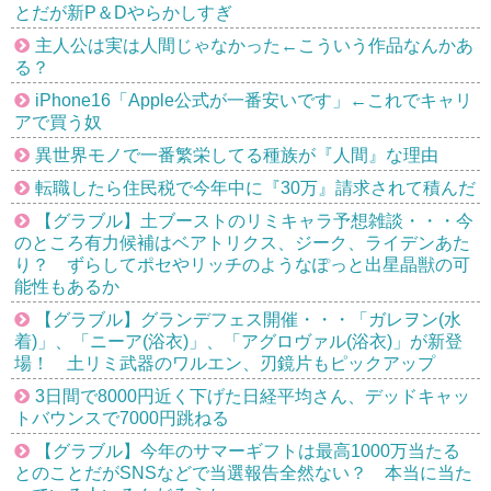
とだが新P＆Dやらかしすぎ
主人公は実は人間じゃなかった←こういう作品なんかあ
る？
iPhone16「Apple公式が一番安いです」←これでキャリ
アで買う奴
異世界モノで一番繁栄してる種族が『人間』な理由
転職したら住民税で今年中に『30万』請求されて積んだ
【グラブル】土ブーストのリミキャラ予想雑談・・・今
のところ有力候補はベアトリクス、ジーク、ライデンあた
り？ ずらしてポセやリッチのようなぽっと出星晶獣の可
能性もあるか
【グラブル】グランデフェス開催・・・「ガレヲン(水
着)」、「ニーア(浴衣)」、「アグロヴァル(浴衣)」が新登
場！ 土リミ武器のワルエン、刃鏡片もピックアップ
3日間で8000円近く下げた日経平均さん、デッドキャッ
トバウンスで7000円跳ねる
【グラブル】今年のサマーギフトは最高1000万当たる
とのことだがSNSなどで当選報告全然ない？ 本当に当た