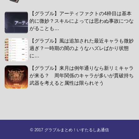
【グラブル】アーティファクトの4枠目は基本
的に微妙？スキルによっては思わぬ事故につな
がることも…
【グラブル】風は追加された最近キャラも微妙
過ぎ？一時期の闇のようなハズレばかり状態
に…
【グラブル】来月は例年通りなら新リミキャラ
が来る？ 周年関係のキャラが多いが貫破持ち
武器を考えると属性は限られそう
© 2017
グラブルまとめ！いすたるしあ通信