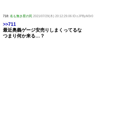
718:
名も無き星の民
2021/07/29(木) 20:12:29.06 ID:cJPByM3r0
>>711
最近奥義ゲージ安売りしまくってるな
つまり何か来る…？