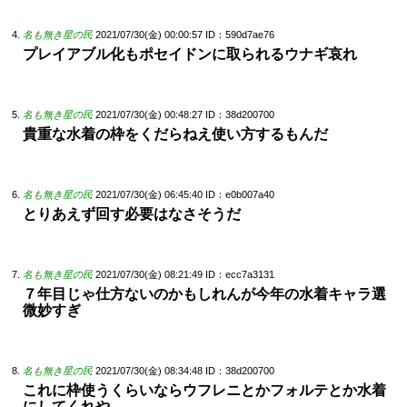
名も無き星の民
2021/07/30(金) 00:00:57
ID：590d7ae76
プレイアブル化もポセイドンに取られるウナギ哀れ
名も無き星の民
2021/07/30(金) 00:48:27
ID：38d200700
貴重な水着の枠をくだらねえ使い方するもんだ
名も無き星の民
2021/07/30(金) 06:45:40
ID：e0b007a40
とりあえず回す必要はなさそうだ
名も無き星の民
2021/07/30(金) 08:21:49
ID：ecc7a3131
７年目じゃ仕方ないのかもしれんが今年の水着キャラ選
微妙すぎ
名も無き星の民
2021/07/30(金) 08:34:48
ID：38d200700
これに枠使うくらいならウフレニとかフォルテとか水着
にしてくれや