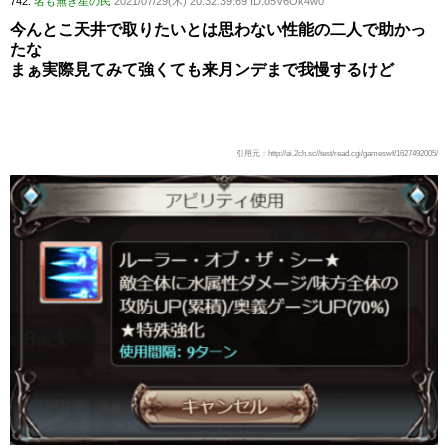
742:
名も無き星の民
2021/07/29(木) 20:32:39.69 ID:o5V6Ok4w0
今んとこ天井で取りたいとは思わない性能の二人で助かっ
たな
まぁ実際見てみて強くても来月ンデまで我慢するけど
引用元：http://ai.2ch.sc//test/read.cgi/gameswf/1627492005/