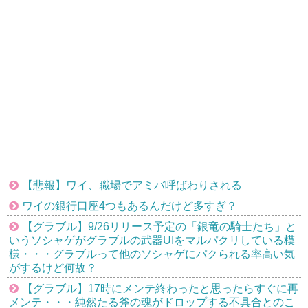
【悲報】ワイ、職場でアミバ呼ばわりされる
ワイの銀行口座4つもあるんだけど多すぎ？
【グラブル】9/26リリース予定の「銀竜の騎士たち」と
いうソシャゲがグラブルの武器UIをマルパクリしている模
様・・・グラブルって他のソシャゲにパクられる率高い気
がするけど何故？
【グラブル】17時にメンテ終わったと思ったらすぐに再
メンテ・・・純然たる斧の魂がドロップする不具合とのこ