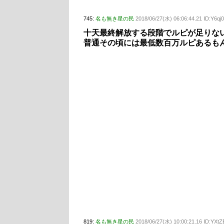
745:
名も無き星の民
2018/06/27(水) 06:06:44.21 ID:Y6qj
十天最終解放する段階でルピが足りな
普通その頃には最低数百万ルピあるも
819:
名も無き星の民
2018/06/27(水) 10:00:21.16 ID:YXt