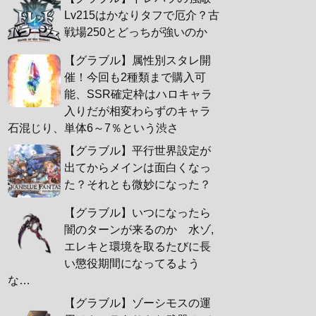
Lv215はかなりタフで厄介？古
戦場250とどっちが強いのか
【グラブル】属性別スタレ開
催！今回も2種類まで購入可
能、SSR確定枠はハロキャラ
入りだが相変わらずのキャラ
石混じり、単体6～7％という渋さ
【グラブル】平行世界設定が
出てからメインは面白くなっ
た？それとも微妙になった？
【グラブル】いつになったら
闇のターンが来るのか 水ゾ,
エレキと環境を取るたびに長
い懲役期間になってるよう
な…
【グラブル】ゾーシモスの運