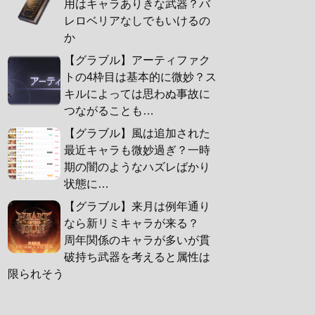
用はキャラありきな武器？バ
レロベリアなしでもいけるの
か
【グラブル】アーティファク
トの4枠目は基本的に微妙？ス
キルによっては思わぬ事故に
つながることも…
【グラブル】風は追加された
最近キャラも微妙過ぎ？一時
期の闇のようなハズレばかり
状態に…
【グラブル】来月は例年通り
なら新リミキャラが来る？
周年関係のキャラが多いが貫
破持ち武器を考えると属性は
限られそう