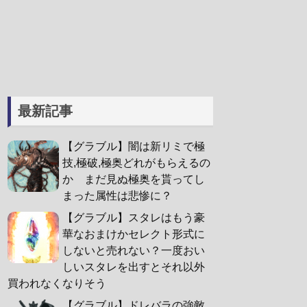
最新記事
【グラブル】闇は新リミで極
技,極破,極奥どれがもらえるの
か まだ見ぬ極奥を貰ってし
まった属性は悲惨に？
【グラブル】スタレはもう豪
華なおまけかセレクト形式に
しないと売れない？一度おい
しいスタレを出すとそれ以外
買われなくなりそう
【グラブル】ドレバラの強敵