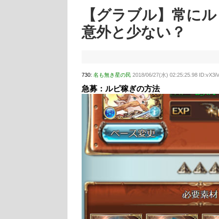
【グラブル】常にル
意外と少ない？
730:
名も無き星の民
2018/06/27(水) 02:25:25.98 ID:vX3iV
急募：ルピ稼ぎの方法