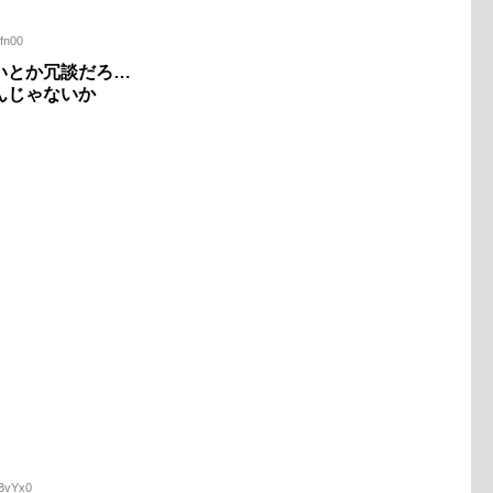
0fn00
いとか冗談だろ…
んじゃないか
ZBvYx0