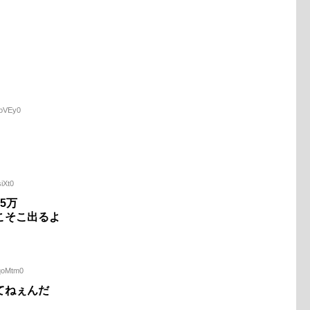
BoVEy0
iXt0
5万
こそこ出るよ
NqoMtm0
てねぇんだ