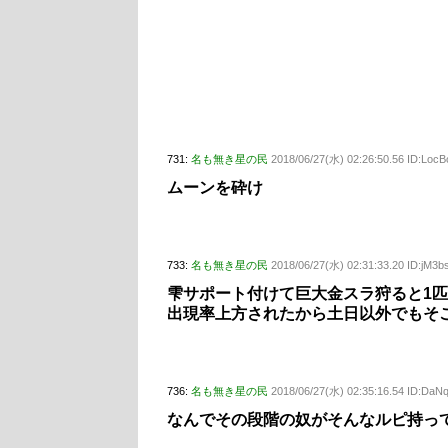
731:
名も無き星の民
2018/06/27(水) 02:26:50.56 ID:Loc
ムーンを砕け
733:
名も無き星の民
2018/06/27(水) 02:31:33.20 ID:jM3bs
雫サポート付けて巨大金スラ狩ると1匹
出現率上方されたから土日以外でもそ
736:
名も無き星の民
2018/06/27(水) 02:35:16.54 ID:Da
なんでその段階の奴がそんなルピ持っ