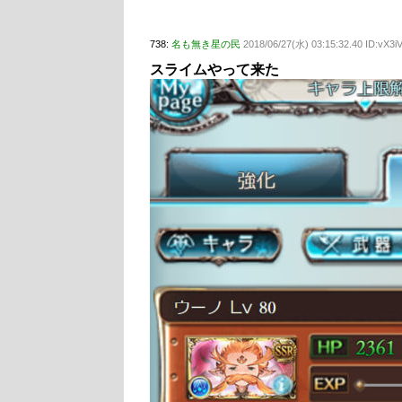
738:
名も無き星の民
2018/06/27(水) 03:15:32.40 ID:vX3iV
スライムやって来た