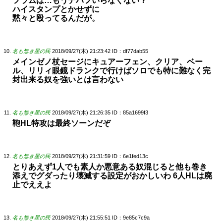
フラムは…もうデバフいらなくない？
ハイスタンプとかせずに
黙々と殴ってるんだが。
名も無き星の民
2018/09/27(木) 21:23:42
ID：df77dab55
メインゼノ杖セージにキュアーフェン、クリア、ベー
ル、リリィ眼鏡ドランクで行けばソロでも特に難なく完
封出来る奴を強いとは言わない
名も無き星の民
2018/09/27(木) 21:26:35
ID：85a1699f3
鞄HL特攻は最終ソーンだぞ
名も無き星の民
2018/09/27(木) 21:31:59
ID：6e1fed13c
とりあえず1人でも素人か悪意ある奴混じると他も巻き
添えでグダったり壊滅する設定がおかしいわ 6人HLは廃
止でええよ
名も無き星の民
2018/09/27(木) 21:55:51
ID：9e85c7c9a