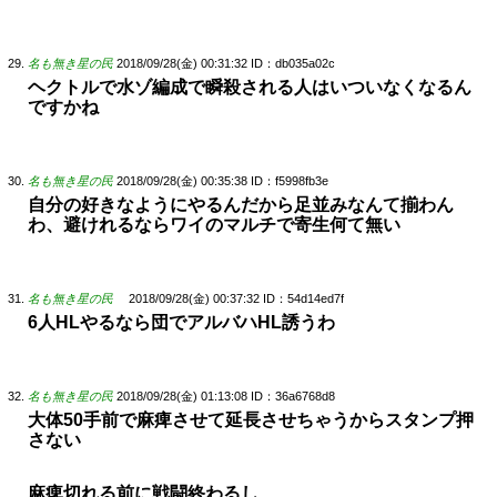
名も無き星の民
2018/09/28(金) 00:31:32
ID：db035a02c
ヘクトルで水ゾ編成で瞬殺される人はいついなくなるん
ですかね
名も無き星の民
2018/09/28(金) 00:35:38
ID：f5998fb3e
自分の好きなようにやるんだから足並みなんて揃わん
わ、避けれるならワイのマルチで寄生何て無い
名も無き星の民
2018/09/28(金) 00:37:32
ID：54d14ed7f
6人HLやるなら団でアルバハHL誘うわ
名も無き星の民
2018/09/28(金) 01:13:08
ID：36a6768d8
大体50手前で麻痺させて延長させちゃうからスタンプ押
さない
麻痺切れる前に戦闘終わるし