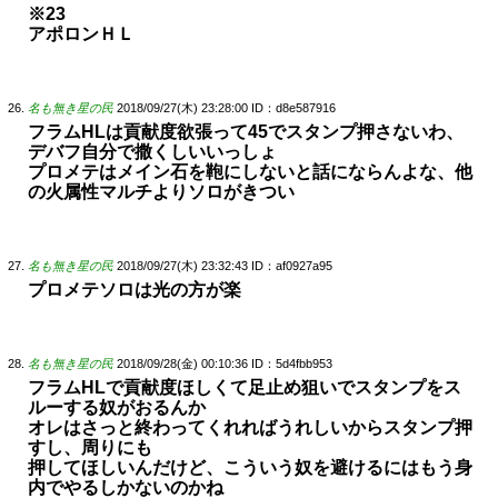
※23
アポロンＨＬ
名も無き星の民
2018/09/27(木) 23:28:00
ID：d8e587916
フラムHLは貢献度欲張って45でスタンプ押さないわ、
デバフ自分で撒くしいいっしょ
プロメテはメイン石を鞄にしないと話にならんよな、他
の火属性マルチよりソロがきつい
名も無き星の民
2018/09/27(木) 23:32:43
ID：af0927a95
プロメテソロは光の方が楽
名も無き星の民
2018/09/28(金) 00:10:36
ID：5d4fbb953
フラムHLで貢献度ほしくて足止め狙いでスタンプをス
ルーする奴がおるんか
オレはさっと終わってくれればうれしいからスタンプ押
すし、周りにも
押してほしいんだけど、こういう奴を避けるにはもう身
内でやるしかないのかね