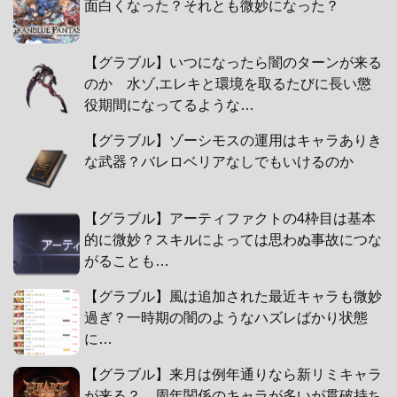
面白くなった？それとも微妙になった？
【グラブル】いつになったら闇のターンが来る
のか 水ゾ,エレキと環境を取るたびに長い懲
役期間になってるような…
【グラブル】ゾーシモスの運用はキャラありき
な武器？バレロベリアなしでもいけるのか
【グラブル】アーティファクトの4枠目は基本
的に微妙？スキルによっては思わぬ事故につな
がることも…
【グラブル】風は追加された最近キャラも微妙
過ぎ？一時期の闇のようなハズレばかり状態
に…
【グラブル】来月は例年通りなら新リミキャラ
が来る？ 周年関係のキャラが多いが貫破持ち