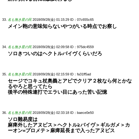
名も無き星の民
2018/09/28(金) 01:15:29
ID：07c655c65
メイン鞄の意味知らないやつがいる時点でお察し
名も無き星の民
2018/09/28(金) 02:09:58
ID：975dc4559
ソロきついのはヘクトルバイヴくらいだろ
名も無き星の民
2018/09/28(金) 02:15:59
ID：fa31ff5ad
セージでコキュ杖奥義とアビでクリア２枚なら何とかな
るやろと思ってたら
後半の特殊連打でエラい目にあった苦い記憶
名も無き星の民
2018/09/28(金) 02:33:18
ID：baece0e50
ソロ難易度は
麻痺外したアヌビス＞ヘクトル≧バイヴ＞ギルガメ＞カ
ーオン=プロメテ＞麻痺延長まで入ったアヌビス