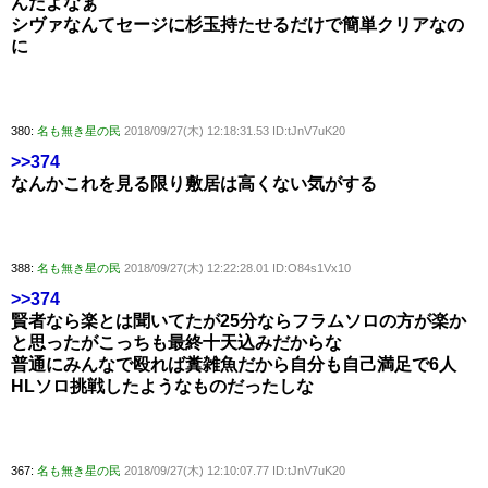
んだよなぁ
シヴァなんてセージに杉玉持たせるだけで簡単クリアなの
に
380:
名も無き星の民
2018/09/27(木) 12:18:31.53 ID:tJnV7uK20
>>374
なんかこれを見る限り敷居は高くない気がする
388:
名も無き星の民
2018/09/27(木) 12:22:28.01 ID:O84s1Vx10
>>374
賢者なら楽とは聞いてたが25分ならフラムソロの方が楽か
と思ったがこっちも最終十天込みだからな
普通にみんなで殴れば糞雑魚だから自分も自己満足で6人
HLソロ挑戦したようなものだったしな
367:
名も無き星の民
2018/09/27(木) 12:10:07.77 ID:tJnV7uK20