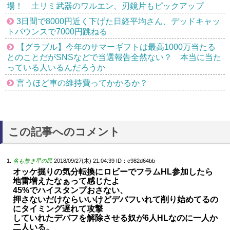
場！ 土リミ武器のワルエン、刃鏡片もピックアップ
3日間で8000円近く下げた日経平均さん、デッドキャッ
トバウンスで7000円跳ねる
【グラブル】今年のサマーギフトは最高1000万当たる
とのことだがSNSなどで当選報告全然ない？ 本当に当た
っている人いるんだろうか
言うほど車の維持費ってかかるか？
この記事へのコメント
名も無き星の民
2018/09/27(木) 21:04:39
ID：c982d64bb
オッケ掘りの気分転換にロビーでフラムHL参加したら
地雷増えたなぁって感じたよ
45%でハイスタンプおさない、
押さないだけならいいけどデバフいれて削り始めてるの
にタイミング遅れて攻撃
していれたデバフを解除させる奴が6人HLなのに一人か
二人いる。