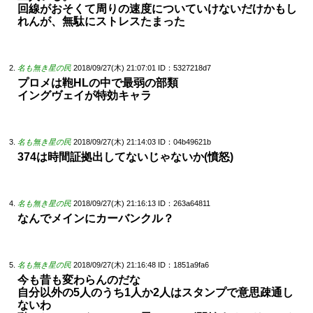
回線がおそくて周りの速度についていけないだけかもし
れんが、無駄にストレスたまった
名も無き星の民
2018/09/27(木) 21:07:01
ID：5327218d7
プロメは鞄HLの中で最弱の部類
イングヴェイが特効キャラ
名も無き星の民
2018/09/27(木) 21:14:03
ID：04b49621b
374は時間証拠出してないじゃないか(憤怒)
名も無き星の民
2018/09/27(木) 21:16:13
ID：263a64811
なんでメインにカーバンクル？
名も無き星の民
2018/09/27(木) 21:16:48
ID：1851a9fa6
今も昔も変わらんのだな
自分以外の5人のうち1人か2人はスタンプで意思疎通し
ないわ