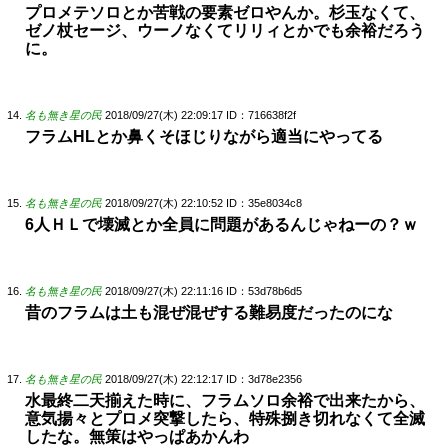
プロメテソロとか苦戦の要素ゼロやんか。杉玉なくて、
ゼノ杖セージ、ウーノなくてリリィとかでも余裕だろう
に。
名も無き星の民
2018/09/27(木) 22:09:17
ID：716638f2f
フラムHLとか鼻くそほじりながら適当にやってる
名も無き星の民
2018/09/27(木) 22:10:52
ID：35e8034c8
6人ＨＬで壊滅とか全員に問題があるんじゃねーの？ｗ
名も無き星の民
2018/09/27(木) 22:11:16
ID：53d78b6d5
昔のフラムは土も混ぜ混ぜする難易度だったのにな
名も無き星の民
2018/09/27(木) 22:12:17
ID：3d78e2356
水最終二天揃えた時に、フラムソロ余裕で出来たから、
意気揚々とプロメ突撃したら、特殊捌き切れなくて全滅
したな。無策はやっぱあかんわ