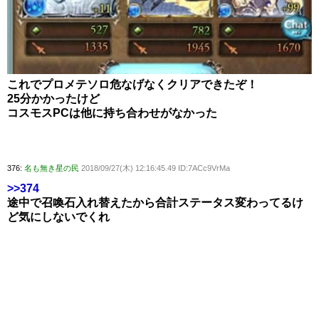
これでプロメテソロ危なげなくクリアできたぞ！
25分かかったけど
コスモスPCは他に持ち合わせがなかった
376:
名も無き星の民
2018/09/27(木) 12:16:45.49 ID:7ACc9VrMa
>>374
途中で召喚石入れ替えたから合計ステータス変わってるけ
ど気にしないでくれ