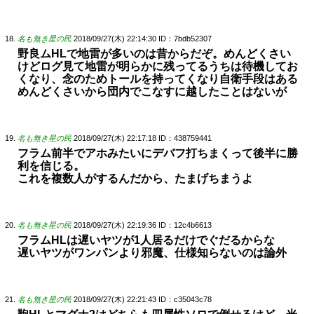
名も無き星の民
2018/09/27(木) 22:14:30
ID：7bdb52307
野良ムHLで地雷が多いのは昔からだぞ。めんどくさい
けどログ見て地雷が明らかに残ってるうちは待機してお
くなり、念のためトールを持ってくなり自衛手段はある
めんどくさいから団内でこなすに越したことはないが
名も無き星の民
2018/09/27(木) 22:17:18
ID：438759441
フラム前半でアホみたいにデバフ打ちまくって後半に勝
利を信じる。
これを複数人がするんだから、たまげちまうよ
名も無き星の民
2018/09/27(木) 22:19:36
ID：12c4b6613
フラムHLは遅いヤツが1人居るだけでぐだるからな
遅いヤツがワンパンより邪魔、仕様知らないのは論外
名も無き星の民
2018/09/27(木) 22:21:43
ID：c35043c78