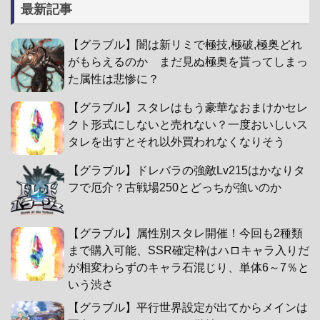
最新記事
【グラブル】闇は新リミで極技,極破,極奥どれ
がもらえるのか まだ見ぬ極奥を貰ってしまっ
た属性は悲惨に？
【グラブル】スタレはもう豪華なおまけかセレ
クト形式にしないと売れない？一度おいしいス
タレを出すとそれ以外買われなくなりそう
【グラブル】ドレバラの強敵Lv215はかなりタ
フで厄介？古戦場250とどっちが強いのか
【グラブル】属性別スタレ開催！今回も2種類
まで購入可能、SSR確定枠はハロキャラ入りだ
が相変わらずのキャラ石混じり、単体6～7％と
いう渋さ
【グラブル】平行世界設定が出てからメインは