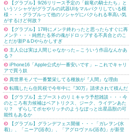
【グラブル】9/26リリース予定の「銀竜の騎士たち」と
いうソシャゲがグラブルの武器UIをマルパクリしている模
様・・・グラブルって他のソシャゲにパクられる率高い気
がするけど何故？
【グラブル】17時にメンテ終わったと思ったらすぐに再
メンテ・・・純然たる斧の魂がドロップする不具合とのこ
とだが新P＆Dやらかしすぎ
主人公は実は人間じゃなかった←こういう作品なんかあ
る？
iPhone16「Apple公式が一番安いです」←これでキャリ
アで買う奴
異世界モノで一番繁栄してる種族が『人間』な理由
転職したら住民税で今年中に『30万』請求されて積んだ
【グラブル】土ブーストのリミキャラ予想雑談・・・今
のところ有力候補はベアトリクス、ジーク、ライデンあた
り？ ずらしてポセやリッチのようなぽっと出星晶獣の可
能性もあるか
【グラブル】グランデフェス開催・・・「ガレヲン(水
着)」、「ニーア(浴衣)」、「アグロヴァル(浴衣)」が新登