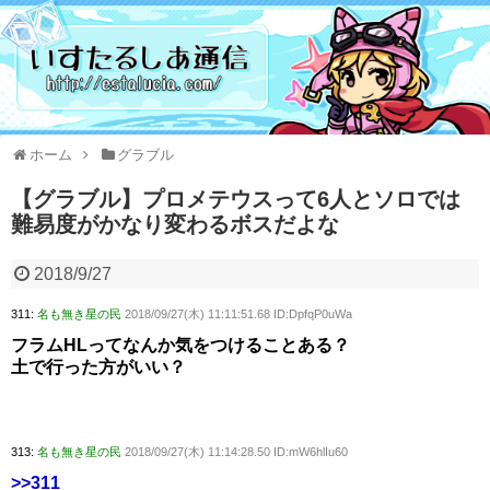
ホーム
グラブル
【グラブル】プロメテウスって6人とソロでは
難易度がかなり変わるボスだよな
2018/9/27
311:
名も無き星の民
2018/09/27(木) 11:11:51.68 ID:DpfqP0uWa
フラムHLってなんか気をつけることある？
土で行った方がいい？
313:
名も無き星の民
2018/09/27(木) 11:14:28.50 ID:mW6hlIu60
>>311