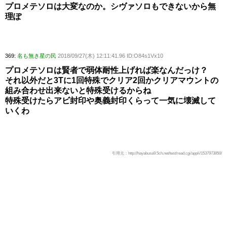
プロメテソロは大変なのか。シヴァソロもできないから無
理ぽ
369:
名も無き星の民
2018/09/27(木) 12:11:41.96 ID:O84s1Vx10
プロメテソロは賢者で弱体耐性上げれば楽なんだっけ？
それ以外だと3Tに1回特殊でクリア2回かクリアマウントの
組み合わせ出来ないと特殊受けるからね
特殊受けたらアビ封印や奥義封印くらって一気に壊滅して
いくわ
引用元：http://hayabusa9.5ch.net/test/read.cgi/appli/1537973850/