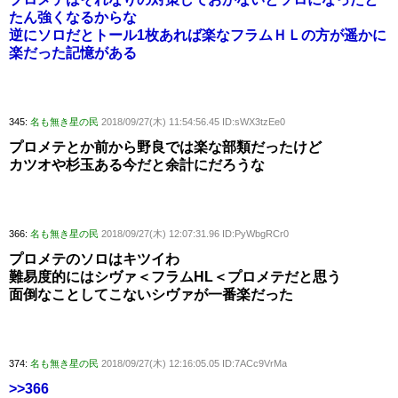
たん強くなるからな
逆にソロだとトール1枚あれば楽なフラムＨＬの方が遥かに
楽だった記憶がある
345:
名も無き星の民
2018/09/27(木) 11:54:56.45 ID:sWX3tzEe0
プロメテとか前から野良では楽な部類だったけど
カツオや杉玉ある今だと余計にだろうな
366:
名も無き星の民
2018/09/27(木) 12:07:31.96 ID:PyWbgRCr0
プロメテのソロはキツイわ
難易度的にはシヴァ＜フラムHL＜プロメテだと思う
面倒なことしてこないシヴァが一番楽だった
374:
名も無き星の民
2018/09/27(木) 12:16:05.05 ID:7ACc9VrMa
>>366