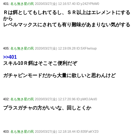
401:
名も無き星の民
2020/03/27(金) 12:16:57.40 ID:y242YPbW0
Ｒは餌としてもしれてるし、ＳＲ以上はエレメントにする
から
レベルマックスにされても有り難味があまりない気がする
405:
名も無き星の民
2020/03/27(金) 12:19:09.28 ID:5XFIw/oup
>>401
スキル10Ｒ餌はそこそこ便利だぞ
ガチャピンモードだから大量に欲しいと思わんけど
402:
名も無き星の民
2020/03/27(金) 12:17:20.96 ID:pWOJAri/0
プラスガチャの方がいいな、回しとくか
403:
名も無き星の民
2020/03/27(金) 12:18:18.44 ID:835FaKYZ0