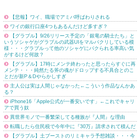
【悲報】ワイ、職場でアミバ呼ばわりされる
ワイの銀行口座4つもあるんだけど多すぎ？
【グラブル】9/26リリース予定の「銀竜の騎士たち」と
いうソシャゲがグラブルの武器UIをマルパクリしている模
様・・・グラブルって他のソシャゲにパクられる率高い気
がするけど何故？
【グラブル】17時にメンテ終わったと思ったらすぐに再
メンテ・・・純然たる斧の魂がドロップする不具合とのこ
とだが新P＆Dやらかしすぎ
主人公は実は人間じゃなかった←こういう作品なんかあ
る？
iPhone16「Apple公式が一番安いです」←これでキャリ
アで買う奴
異世界モノで一番繁栄してる種族が『人間』な理由
転職したら住民税で今年中に『30万』請求されて積んだ
【グラブル】土ブーストのリミキャラ予想雑談・・・今