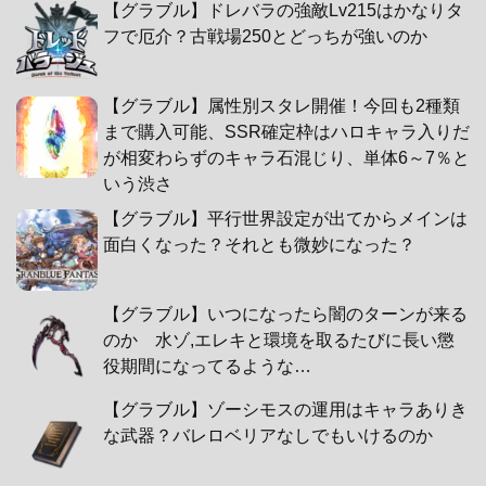
【グラブル】ドレバラの強敵Lv215はかなりタ
フで厄介？古戦場250とどっちが強いのか
【グラブル】属性別スタレ開催！今回も2種類
まで購入可能、SSR確定枠はハロキャラ入りだ
が相変わらずのキャラ石混じり、単体6～7％と
いう渋さ
【グラブル】平行世界設定が出てからメインは
面白くなった？それとも微妙になった？
【グラブル】いつになったら闇のターンが来る
のか 水ゾ,エレキと環境を取るたびに長い懲
役期間になってるような…
【グラブル】ゾーシモスの運用はキャラありき
な武器？バレロベリアなしでもいけるのか