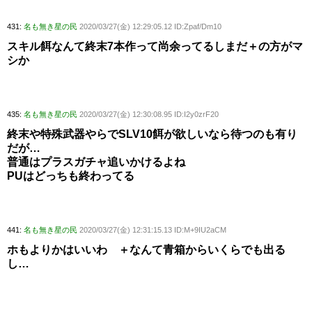
431:
名も無き星の民
2020/03/27(金) 12:29:05.12 ID:Zpaf/Dm10
スキル餌なんて終末7本作って尚余ってるしまだ＋の方がマ
シか
435:
名も無き星の民
2020/03/27(金) 12:30:08.95 ID:I2y0zrF20
終末や特殊武器やらでSLV10餌が欲しいなら待つのも有り
だが…
普通はプラスガチャ追いかけるよね
PUはどっちも終わってる
441:
名も無き星の民
2020/03/27(金) 12:31:15.13 ID:M+9IU2aCM
ホもよりかはいいわ ＋なんて青箱からいくらでも出る
し…