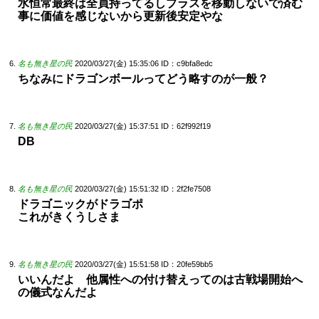
水恒常最終は全員持ってるしプラスを移動しないで済む
事に価値を感じないから更新後安定やな
名も無き星の民
2020/03/27(金) 15:35:06
ID：c9bfa8edc
ちなみにドラゴンボールってどう略すのが一般？
名も無き星の民
2020/03/27(金) 15:37:51
ID：62f992f19
DB
名も無き星の民
2020/03/27(金) 15:51:32
ID：2f2fe7508
ドラゴニックがドラゴポ
これがきくうしさま
名も無き星の民
2020/03/27(金) 15:51:58
ID：20fe59bb5
いいんだよ 他属性への付け替えってのは古戦場開始へ
の儀式なんだよ