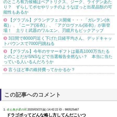
のところ有力候補はベアトリクス、ジーク、ライデンあた
り？ ずらしてポセやリッチのようなぽっと出星晶獣の可
能性もあるか
【グラブル】グランデフェス開催・・・「ガレヲン(水
着)」、「ニーア(浴衣)」、「アグロヴァル(浴衣)」が新登
場！ 土リミ武器のワルエン、刃鏡片もピックアップ
3日間で8000円近く下げた日経平均さん、デッドキャッ
トバウンスで7000円跳ねる
【グラブル】今年のサマーギフトは最高1000万当たる
とのことだがSNSなどで当選報告全然ない？ 本当に当た
っている人いるんだろうか
言うほど車の維持費ってかかるか？
この記事へのコメント
名も無き星の民
2020/03/27(金) 14:42:22
ID：980525d67
ドラゴポってどんな略し方してんだこいつ