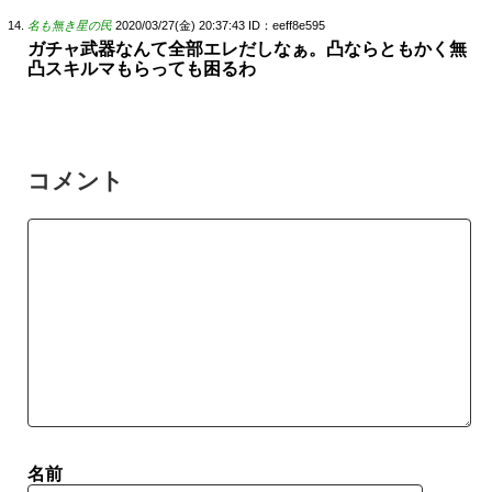
名も無き星の民
2020/03/27(金) 20:37:43
ID：eeff8e595
ガチャ武器なんて全部エレだしなぁ。凸ならともかく無
凸スキルマもらっても困るわ
コメント
名前