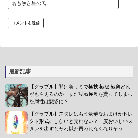
最新記事
【グラブル】闇は新リミで極技,極破,極奥どれ
がもらえるのか まだ見ぬ極奥を貰ってしまっ
た属性は悲惨に？
【グラブル】スタレはもう豪華なおまけかセレ
クト形式にしないと売れない？一度おいしいス
タレを出すとそれ以外買われなくなりそう