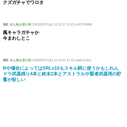
クズガチャでワロタ
392:
名も無き星の民
2020/03/27(金) 12:13:37.13 ID:y242YPbW0
風キャラガチャか
今まわしとこ
393:
名も無き星の民
2020/03/27(金) 12:14:07.11 ID:viaW+GJkd
Rや場合によってはSRLv10もスキル餌に使うかもしれん
ドラ武器残り4本と終末2本とアストラルや賢者武器用の貯
蓄が欲しい