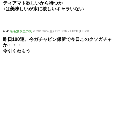
ティアマト欲しいから待つか
+は美味しいが水に欲しいキャラいない
404:
名も無き星の民
2020/03/27(金) 12:18:36.21 ID:fsfjHBYf0
昨日100連、今ガチャピン保留で今日このクソガチャ
か・・・
今引くわもう