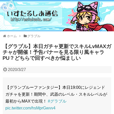
ホーム
グラブル
【グラブル】本日ガチャ更新でスキルLvMAXガ
チャが開催！予告バナーを見る限り風キャラ
PU？どちらで回すべきか悩ましい
2020/3/27
【グランブルーファンタジー】本日19:00にレジェンド
ガチャを更新！期間中、武器のレベル・スキルレベルが
最初からMAXで出現！
#グラブル
pic.twitter.com/hsMprGwvv4