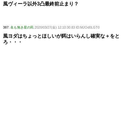
風ヴィーラ以外3凸最終前止まり？
387:
名も無き星の民
2020/03/27(金) 12:10:30.83 ID:MJOd0LGT0
風ヨダはちょっとほしいが餌はいらんし確実な＋をと
ろ・・・