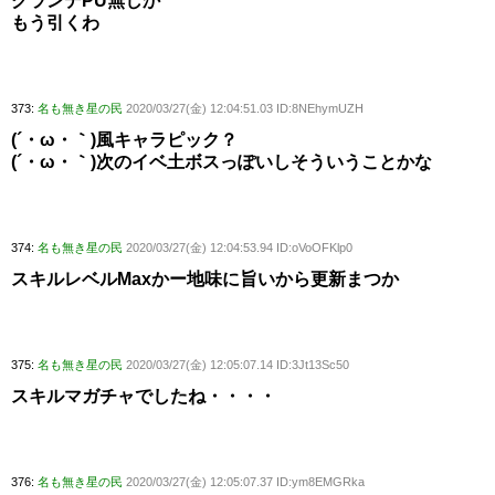
グランデPU無しか
もう引くわ
373:
名も無き星の民
2020/03/27(金) 12:04:51.03 ID:8NEhymUZH
(´・ω・｀)風キャラピック？
(´・ω・｀)次のイベ土ボスっぽいしそういうことかな
374:
名も無き星の民
2020/03/27(金) 12:04:53.94 ID:oVoOFKlp0
スキルレベルMaxかー地味に旨いから更新まつか
375:
名も無き星の民
2020/03/27(金) 12:05:07.14 ID:3Jt13Sc50
スキルマガチャでしたね・・・・
376:
名も無き星の民
2020/03/27(金) 12:05:07.37 ID:ym8EMGRka