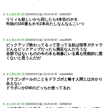
名も無き星の民
2020/03/27(金) 15:01:40
ID：528f1f357
リリィも欲しいから回したら4本目のホモ
年始の100連もホモ2本出たしなんなんこいつ
名も無き星の民
2020/03/27(金) 15:04:39
ID：eae28f2f8
ピックアップ終わってるって言ってる奴は恒常ガチャで
どんなピックアップだったら満足なんだろうな
全部ではないものの今の水も画像にいる風も性能的に悪
くないと思うんだが
名も無き星の民
2020/03/27(金) 15:15:15
ID：eeba58060
ドラゴンボールのことをドラゴボと略す人間とは分かり
合えない
ドラポンかDWのどっちか使ってるわ
名も無き星の民
2020/03/27(金) 15:29:43
ID：62f992f19