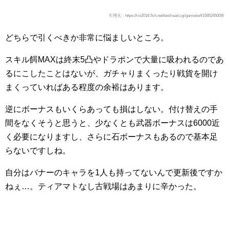
引用元：https://rio2016.5ch.net/test/read.cgi/gameswf/1585245009/
どちらで引くべきか非常に悩ましいところ。
スキル餌MAXは終末5凸やドラポンで大量に吸われるのであ
るにこしたことはないが、ガチャりまくったり戦貨を開け
まくっていればある程度の余裕はあります。
逆にボーナスもいくらあっても損はしない。付け替えの手
間をなくそうと思うと、少なくとも武器ボーナスは6000近
く必要になりますし、さらに石ボーナスもあるので基本足
らないですしね。
自分はバナーのキャラを1人も持ってないんで更新後ですか
ねぇ…。ティアマトなし古戦場はあまりに辛かった。