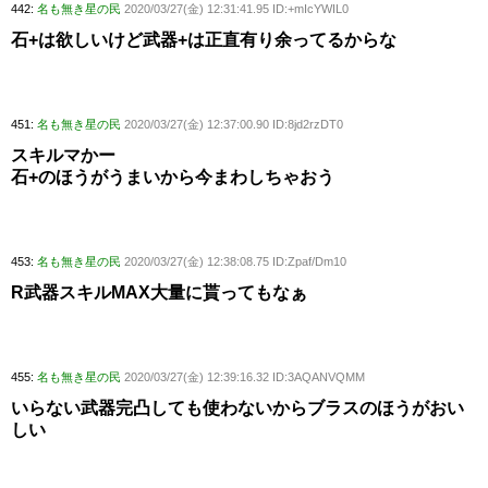
442:
名も無き星の民
2020/03/27(金) 12:31:41.95 ID:+mIcYWIL0
石+は欲しいけど武器+は正直有り余ってるからな
451:
名も無き星の民
2020/03/27(金) 12:37:00.90 ID:8jd2rzDT0
スキルマかー
石+のほうがうまいから今まわしちゃおう
453:
名も無き星の民
2020/03/27(金) 12:38:08.75 ID:Zpaf/Dm10
R武器スキルMAX大量に貰ってもなぁ
455:
名も無き星の民
2020/03/27(金) 12:39:16.32 ID:3AQANVQMM
いらない武器完凸しても使わないからブラスのほうがおい
しい