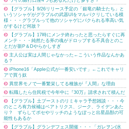
ワイの銀行口座4つもあるんだけど多すぎ？
【グラブル】9/26リリース予定の「銀竜の騎士たち」と
いうソシャゲがグラブルの武器UIをマルパクリしている模
様・・・グラブルって他のソシャゲにパクられる率高い気
がするけど何故？
【グラブル】17時にメンテ終わったと思ったらすぐに再
メンテ・・・純然たる斧の魂がドロップする不具合とのこ
とだが新P＆Dやらかしすぎ
主人公は実は人間じゃなかった←こういう作品なんかあ
る？
iPhone16「Apple公式が一番安いです」←これでキャリ
アで買う奴
異世界モノで一番繁栄してる種族が『人間』な理由
転職したら住民税で今年中に『30万』請求されて積んだ
【グラブル】土ブーストのリミキャラ予想雑談・・・今
のところ有力候補はベアトリクス、ジーク、ライデンあた
り？ ずらしてポセやリッチのようなぽっと出星晶獣の可
能性もあるか
【グラブル】グランデフェス開催・・・「ガレヲン(水