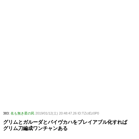
383:
名も無き星の民
2019/01/12(土) 20:48:47.26 ID:TZctEz0P0
グリムとガルーダとバイヴカハをプレイアブル化すれば
グリム刀編成ワンチャンある