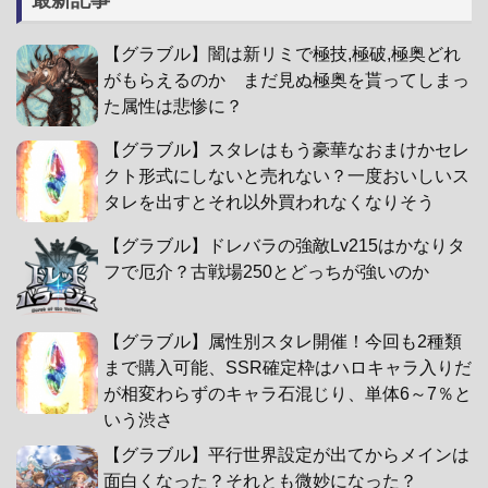
最新記事
【グラブル】闇は新リミで極技,極破,極奥どれ
がもらえるのか まだ見ぬ極奥を貰ってしまっ
た属性は悲惨に？
【グラブル】スタレはもう豪華なおまけかセレ
クト形式にしないと売れない？一度おいしいス
タレを出すとそれ以外買われなくなりそう
【グラブル】ドレバラの強敵Lv215はかなりタ
フで厄介？古戦場250とどっちが強いのか
【グラブル】属性別スタレ開催！今回も2種類
まで購入可能、SSR確定枠はハロキャラ入りだ
が相変わらずのキャラ石混じり、単体6～7％と
いう渋さ
【グラブル】平行世界設定が出てからメインは
面白くなった？それとも微妙になった？