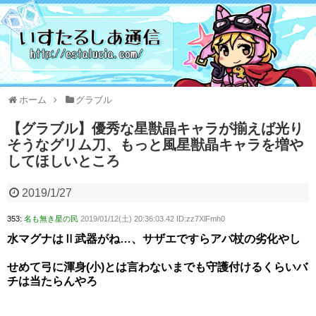
ホーム
グラブル
【グラブル】優秀な星獣晶キャラが揃えば光り
そうなグリム刀、もっと風星獣晶キャラを増や
してほしいところ
2019/1/27
353:
名も無き星の民
2019/01/12(土) 20:36:03.42 ID:zz7XlFmh0
水マグナはⅡ武器がね…、サザエですらアバ杖の劣化やし
せめて弓に渾身(小)とは言わないまでも守護付けるくらいバ
チは当たらんやろ