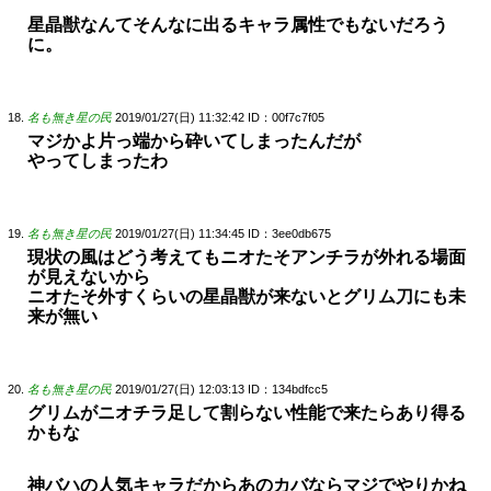
星晶獣なんてそんなに出るキャラ属性でもないだろう
に。
名も無き星の民
2019/01/27(日) 11:32:42
ID：00f7c7f05
マジかよ片っ端から砕いてしまったんだが
やってしまったわ
名も無き星の民
2019/01/27(日) 11:34:45
ID：3ee0db675
現状の風はどう考えてもニオたそアンチラが外れる場面
が見えないから
ニオたそ外すくらいの星晶獣が来ないとグリム刀にも未
来が無い
名も無き星の民
2019/01/27(日) 12:03:13
ID：134bdfcc5
グリムがニオチラ足して割らない性能で来たらあり得る
かもな
神バハの人気キャラだからあのカバならマジでやりかね