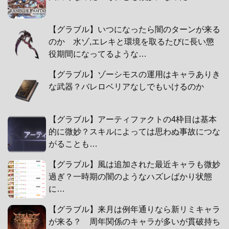
【グラブル】いつになったら闇のターンが来る
のか 水ゾ,エレキと環境を取るたびに長い懲
役期間になってるような…
【グラブル】ゾーシモスの運用はキャラありき
な武器？バレロベリアなしでもいけるのか
【グラブル】アーティファクトの4枠目は基本
的に微妙？スキルによっては思わぬ事故につな
がることも…
【グラブル】風は追加された最近キャラも微妙
過ぎ？一時期の闇のようなハズレばかり状態
に…
【グラブル】来月は例年通りなら新リミキャラ
が来る？ 周年関係のキャラが多いが貫破持ち