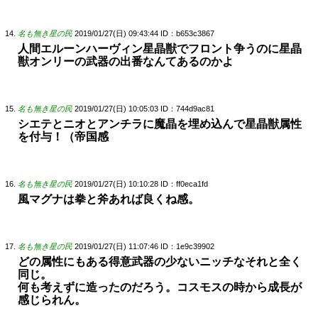
名も無き星の民
2019/01/27(日) 09:43:44
ID：b653c3867
人間エルーンハーヴィン星晶獣でフロント争うのに星晶
獣オンリーの武器の出番なんてあるのかよ
名も無き星の民
2019/01/27(日) 10:05:03
ID：744d9ac81
シエテとニオとアンチラに魔晶を埋め込んで星晶獣属性
を付与！（帝国感
名も無き星の民
2019/01/27(日) 10:10:28
ID：ff0eca1fd
風マグナは拳と斧あれば良くね感。
名も無き星の民
2019/01/27(日) 11:07:46
ID：1e9c39902
どの属性にもある得意武器の少ないニッチなそれと全く
同じ。
何も考えずに造ったのだろう。コスモスの時から成長が
感じられん。