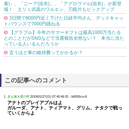
着)」、「ニーア(浴衣)」、「アグロヴァル(浴衣)」が新登
場！ 土リミ武器のワルエン、刃鏡片もピックアップ
3日間で8000円近く下げた日経平均さん、デッドキャッ
トバウンスで7000円跳ねる
【グラブル】今年のサマーギフトは最高1000万当たる
とのことだがSNSなどで当選報告全然ない？ 本当に当た
っている人いるんだろうか
言うほど車の維持費ってかかるか？
この記事へのコメント
名も無き星の民
2019/01/27(日) 07:40:46
ID：b6505ccc6
アナトのプレイアブルはよ
ガルーダ、アナト、ティアマト、グリム、ナタクで戦っ
ていくからよ