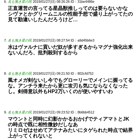
名も無き星の民
2019/01/27(日) 08:26:26
ID：31be4486e
正直運営の言ってる星晶獣推しってのは要らないかな
シヴァとかグリームニルの性能予想で盛り上がってたの
見て勘違いしたんだろうけど…
名も無き星の民
2019/01/27(日) 08:27:54
ID：a9d45b6e3
水はヴァルナに貢いだ奴が多すぎるからマグナ強化出来
ないんだろ、批判殺到するから
名も無き星の民
2019/01/27(日) 09:21:50
ID：802cfd752
風オメガ剣ないし今でもグローリーでメインに握ってる
な。アンチラ来たから更に攻刃も気にならなくなった
し。剣得意以外もHP2万いくのが使いやすいわ
名も無き星の民
2019/01/27(日) 09:23:52
ID：8b6bb4512
マウントと同時に幻影かかるおかげでティアマトとJK
の時点で既に相性微妙だしなあ
リミロゼはせめてアテナみたいにタゲられた時点で結界
上がってくれないと