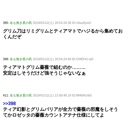
395:
名も無き星の民
2019/01/12(土) 20:53:26.38 ID:nSuu5ytx0
グリム刀はリミグリムとティアマトでハジるから集めてお
くんだぞ
398:
名も無き星の民
2019/01/12(土) 20:54:24.60 ID:Of4EHG+p0
ティアマトグリム薔薇で組むのか………
安定はしそうだけど強そうじゃないなぁ
411:
名も無き星の民
2019/01/12(土) 21:00:48.19 ID:8948AU/b0
>>398
ティア幻影とグリムバリアが全力で薔薇の邪魔をしそう
てかロゼッタの薔薇カウントアテナ仕様にしてよ