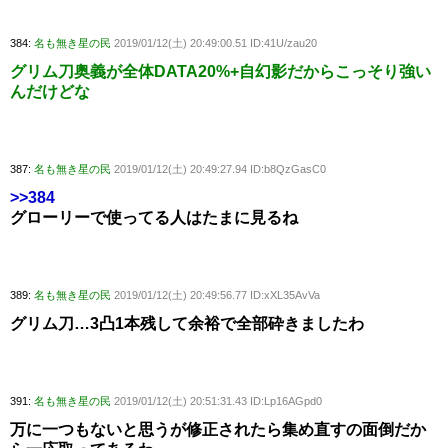
384:
名も無き星の民
2019/01/12(土) 20:49:00.51 ID:41U/zau20
グリム刀奥義が全体DATA20%+自幻影だからこっそり強い
んだけどな
387:
名も無き星の民
2019/01/12(土) 20:49:27.94 ID:b8QzGasC0
>>384
グローリーで使ってる人はたまに見るね
389:
名も無き星の民
2019/01/12(土) 20:49:56.77 ID:xXL35AvVa
グリム刀…3凸1本残して余裕で全部砕きましたわ
391:
名も無き星の民
2019/01/12(土) 20:51:31.43 ID:Lp16AGpd0
万に一つもないと思うが修正されたら集め直すの面倒だか