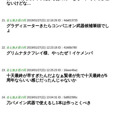
ないけどな…
名も無き星の民
2019/01/27(日) 12:16:26
ID：4da813725
グラディエーターきたらコンパニオン武器候補筆頭でし
ょ
名も無き星の民
2019/01/27(日) 12:23:18
ID：41fd5b780
グリムナタクフレイ様、やったぜ！イケメンパ
名も無き星の民
2019/01/27(日) 12:25:23
ID：16eee46a1
十天最終が早すぎたんだよなぁ賢者が先で十天最終が5
周年ならいい感じだったんじゃないか
名も無き星の民
2019/01/27(日) 13:04:31
ID：5d852395c
刀パメイン武器で使えるし1本は作っとくべき