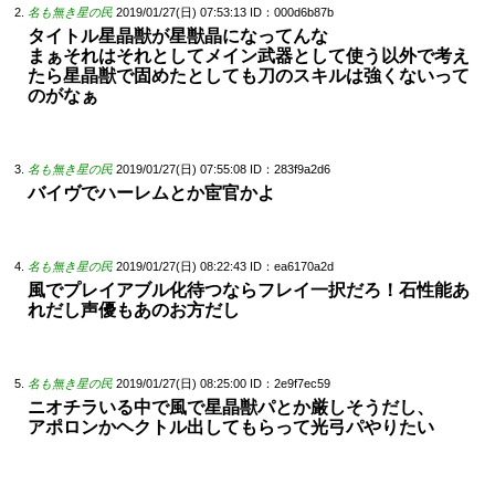
名も無き星の民
2019/01/27(日) 07:53:13
ID：000d6b87b
タイトル星晶獣が星獣晶になってんな
まぁそれはそれとしてメイン武器として使う以外で考え
たら星晶獣で固めたとしても刀のスキルは強くないって
のがなぁ
名も無き星の民
2019/01/27(日) 07:55:08
ID：283f9a2d6
バイヴでハーレムとか宦官かよ
名も無き星の民
2019/01/27(日) 08:22:43
ID：ea6170a2d
風でプレイアブル化待つならフレイ一択だろ！石性能あ
れだし声優もあのお方だし
名も無き星の民
2019/01/27(日) 08:25:00
ID：2e9f7ec59
ニオチラいる中で風で星晶獣パとか厳しそうだし、
アポロンかヘクトル出してもらって光弓パやりたい