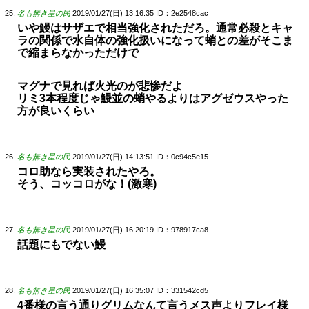
名も無き星の民
2019/01/27(日) 13:16:35
ID：2e2548cac
いや鰻はサザエで相当強化されただろ。通常必殺とキャ
ラの関係で水自体の強化扱いになって蛸との差がそこま
で縮まらなかっただけで
マグナで見れば火光のが悲惨だよ
リミ3本程度じゃ鰻並の蛸やるよりはアグゼウスやった
方が良いくらい
名も無き星の民
2019/01/27(日) 14:13:51
ID：0c94c5e15
コロ助なら実装されたやろ。
そう、コッコロがな！(激寒)
名も無き星の民
2019/01/27(日) 16:20:19
ID：978917ca8
話題にもでない鰻
名も無き星の民
2019/01/27(日) 16:35:07
ID：331542cd5
4番様の言う通りグリムなんて言うメス声よりフレイ様