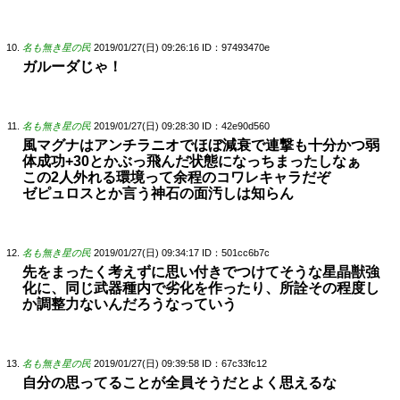
名も無き星の民
2019/01/27(日) 09:26:16
ID：97493470e
ガルーダじゃ！
名も無き星の民
2019/01/27(日) 09:28:30
ID：42e90d560
風マグナはアンチラニオでほぼ減衰で連撃も十分かつ弱
体成功+30とかぶっ飛んだ状態になっちまったしなぁ
この2人外れる環境って余程のコワレキャラだぞ
ゼピュロスとか言う神石の面汚しは知らん
名も無き星の民
2019/01/27(日) 09:34:17
ID：501cc6b7c
先をまったく考えずに思い付きでつけてそうな星晶獣強
化に、同じ武器種内で劣化を作ったり、所詮その程度し
か調整力ないんだろうなっていう
名も無き星の民
2019/01/27(日) 09:39:58
ID：67c33fc12
自分の思ってることが全員そうだとよく思えるな