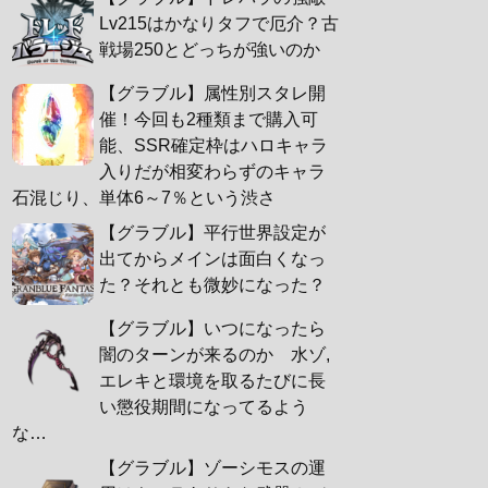
Lv215はかなりタフで厄介？古
戦場250とどっちが強いのか
【グラブル】属性別スタレ開
催！今回も2種類まで購入可
能、SSR確定枠はハロキャラ
入りだが相変わらずのキャラ
石混じり、単体6～7％という渋さ
【グラブル】平行世界設定が
出てからメインは面白くなっ
た？それとも微妙になった？
【グラブル】いつになったら
闇のターンが来るのか 水ゾ,
エレキと環境を取るたびに長
い懲役期間になってるよう
な…
【グラブル】ゾーシモスの運