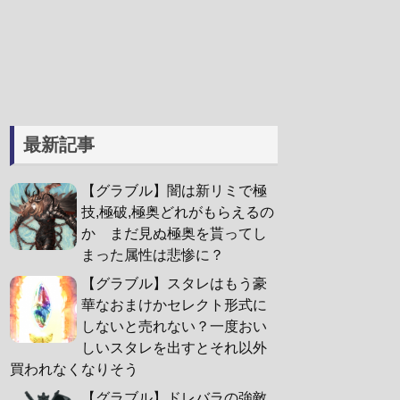
最新記事
【グラブル】闇は新リミで極
技,極破,極奥どれがもらえるの
か まだ見ぬ極奥を貰ってし
まった属性は悲惨に？
【グラブル】スタレはもう豪
華なおまけかセレクト形式に
しないと売れない？一度おい
しいスタレを出すとそれ以外
買われなくなりそう
【グラブル】ドレバラの強敵