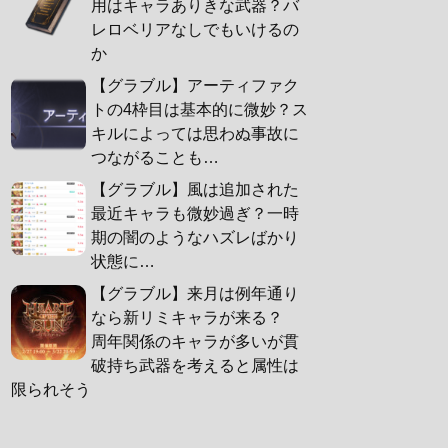
用はキャラありきな武器？バ
レロベリアなしでもいけるの
か
【グラブル】アーティファク
トの4枠目は基本的に微妙？ス
キルによっては思わぬ事故に
つながることも…
【グラブル】風は追加された
最近キャラも微妙過ぎ？一時
期の闇のようなハズレばかり
状態に…
【グラブル】来月は例年通り
なら新リミキャラが来る？
周年関係のキャラが多いが貫
破持ち武器を考えると属性は
限られそう