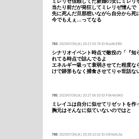
ミレリゼ信頼してた新婚の女にミレリ
当たり前だが発狂してミレリゼ憎んで
先に死んだ旦那想いながら自分から死
今でもえぇ…ってなる
783:
2023/07/26(水) 20:27:03.78 ID:Ru/dfcEB0
シナリオイベント時点で敵役の「『知
れてる時点で詰んでるよ
エネルギー吸って衰弱させてた程度な
けで跡形もなく捕食させてりゃ世話な
785:
2023/07/26(水) 20:27:56.03 ID:F0kHk5tK0
ミレイユは自分に似せてリゼットを作
胸元はそんなに似ていないのではと
788:
2023/07/26(水) 20:29:10.02 ID:fJE4dXL9a