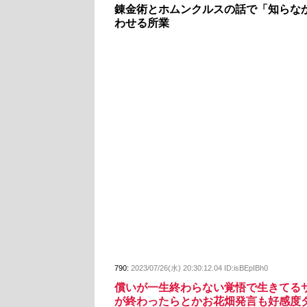
錬金術とホムンクルスの話で「知らな
わせる所業
790:
2023/07/26(水) 20:30:12.04 ID:isBEpIBh0
償いが一生終わらない覚悟で生きてる
が終わったらとかお花畑発言も好感度