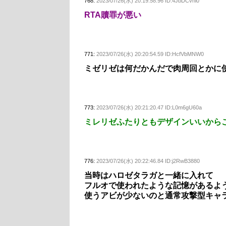
768:
2023/07/26(水) 20:19:58.96 ID:4JbDCvni0
RTA贖罪が悪い
771:
2023/07/26(水) 20:20:54.59 ID:HcfVbMNW0
ミゼリゼは何だかんだで肉周回とかに
773:
2023/07/26(水) 20:21:20.47 ID:L0m6gU60a
ミレリゼふたりともデザインいいから
776:
2023/07/26(水) 20:22:46.84 ID:j2RwB3880
当時はハロゼタラガと一緒に入れて
フルオで使われたような記憶があるよ
使うアビが少ないのと通常攻撃型キャ