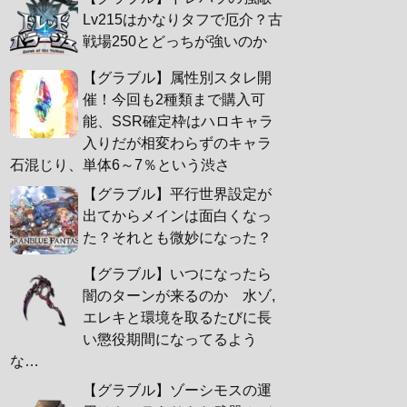
Lv215はかなりタフで厄介？古
戦場250とどっちが強いのか
【グラブル】属性別スタレ開
催！今回も2種類まで購入可
能、SSR確定枠はハロキャラ
入りだが相変わらずのキャラ
石混じり、単体6～7％という渋さ
【グラブル】平行世界設定が
出てからメインは面白くなっ
た？それとも微妙になった？
【グラブル】いつになったら
闇のターンが来るのか 水ゾ,
エレキと環境を取るたびに長
い懲役期間になってるよう
な…
【グラブル】ゾーシモスの運