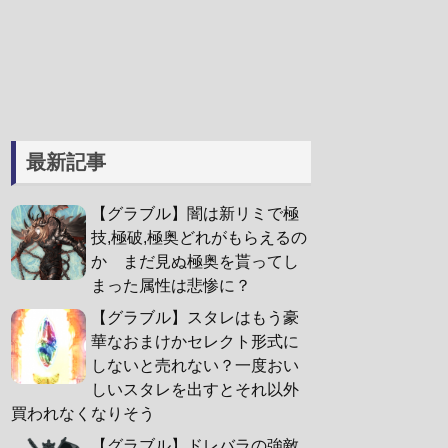
最新記事
【グラブル】闇は新リミで極
技,極破,極奥どれがもらえるの
か まだ見ぬ極奥を貰ってし
まった属性は悲惨に？
【グラブル】スタレはもう豪
華なおまけかセレクト形式に
しないと売れない？一度おい
しいスタレを出すとそれ以外
買われなくなりそう
【グラブル】ドレバラの強敵