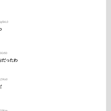
5gSkL0
わ
6SGt50
おだったわ
LZ/Ko0
だ
S1YKoa