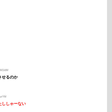
sM1IdM
させるのか
uurYM
たししゃーない