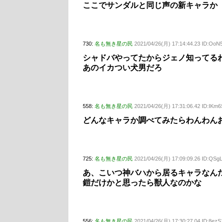
ここでサンダルと同じ声の新キャラか
730:
名も無き星の民
2021/04/26(月) 17:14:44.23 ID:OoN
シャドバやってたからジェノ知ってる
あのイカつい犬男だろ
558:
名も無き星の民
2021/04/26(月) 17:31:06.42 ID:IKm
どんなキャラか調べてみたらわんわん
725:
名も無き星の民
2021/04/26(月) 17:09:09.26 ID:QSg
あ、こいつ神バハから居るキャラなん
鎧だけかと思ったら獣人なのかな
556:
名も無き星の民
2021/04/26(月) 17:30:27.04 ID:8ez