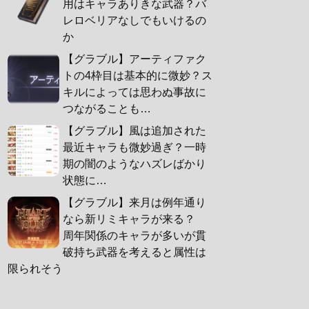
用はキャラありきな武器？バ
レロベリアなしでもいけるの
か
【グラブル】アーティファク
トの4枠目は基本的に微妙？ス
キルによっては思わぬ事故に
つながることも…
【グラブル】風は追加された
最近キャラも微妙過ぎ？一時
期の闇のようなハズレばかり
状態に…
【グラブル】来月は例年通り
なら新リミキャラが来る？
周年関係のキャラが多いが貫
破持ち武器を考えると属性は
限られそう