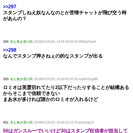
>>297
スタンプしねえ奴なんなのとか苦情チャットが飛び交う時
があんの？
299:
名も無き星の民
2018/01/25(木) 13:59:29.84 ID:09M3pTeAH
>>298
なんでスタンプ押さねぇの的なスタンプが出る
300:
名も無き星の民
2018/01/25(木) 14:00:00.97 ID:mqWUOgd80
ロミオは英霊切れてたり2以下だったりすることが結構ある
からそこまで信頼できない
まあ水が多ければ誰かのロミオが入れるけど
301:
名も無き星の民
2018/01/25(木) 14:00:02.21 ID:qnKmqjrz0
50はガンスルーでいいけど30はスタンプ狂信者が担当して