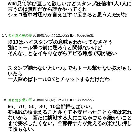
wiki見て学び直して欲しいけどスタンプ狂信者1人1人に
言うのは無理だから誰かやってくれ
シェロ畜中村辺りが言えばすぐ広まると思うんだがな
名も無き星の民
2018/01/26(金) 12:50:22
ID：0b59d5e31
※10はハイスタンプの意味もわかってなさそう
別にトール撃つ前に殴ろうと関係ないけど
そんなことをイキりながらアピる時点で頭が悪い
スタンプ揃わないといつまでもトール撃たない奴がもし
いたら
一人踏めばトールOKとチャットするだけだわ
名も無き星の民
2018/01/26(金) 12:51:00
ID：389ae6556
95、70、50、30、10全部押せばいい。
初挑戦の頃覚えること多くて不安だったことを俺は忘れ
ないから、新たに挑戦する人にごちゃごちゃ細かいこと
まで要求したくない。全部押す方が覚えるの楽だし押し
て損もない。