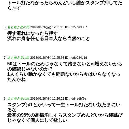
トール打たなかったらめんどいし誰かスタンプ押してた
ら押す
名も無き星の民
2018/01/26(金) 12:21:13
ID：327aa3907
押す流れになったら押す
流れに身を任せる日本人なら当然のこと
名も無き星の民
2018/01/26(金) 12:25:36
ID：ede084c1d
50はトールのためじゃなくて踏まないとct増えないから
の確認じゃないのか？
1人くらい動かなくても問題ないから今はいらなくなっ
たんかね
名も無き星の民
2018/01/26(金) 12:26:22
ID：dd4edbf8e
スタンプ@1とかいって一生トール打たない奴たまにい
るな
最初の95%の高揚消しすらスタンプめんどいから縄跳び
じゃなくて個人にして欲しい