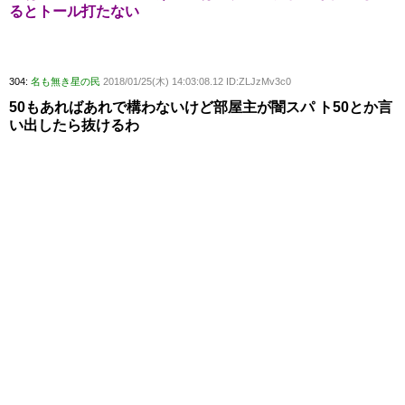
るとトール打たない
304:
名も無き星の民
2018/01/25(木) 14:03:08.12 ID:ZLJzMv3c0
50もあればあれで構わないけど部屋主が闇スパ ト50とか言
い出したら抜けるわ