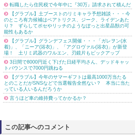
転職したら住民税で今年中に『30万』請求されて積んだ
【グラブル】土ブーストのリミキャラ予想雑談・・・今
のところ有力候補はベアトリクス、ジーク、ライデンあた
り？ ずらしてポセやリッチのようなぽっと出星晶獣の可
能性もあるか
【グラブル】グランデフェス開催・・・「ガレヲン(水
着)」、「ニーア(浴衣)」、「アグロヴァル(浴衣)」が新登
場！ 土リミ武器のワルエン、刃鏡片もピックアップ
3日間で8000円近く下げた日経平均さん、デッドキャッ
トバウンスで7000円跳ねる
【グラブル】今年のサマーギフトは最高1000万当たる
とのことだがSNSなどで当選報告全然ない？ 本当に当た
っている人いるんだろうか
言うほど車の維持費ってかかるか？
この記事へのコメント