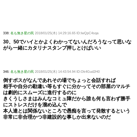
338:
名も無き星の民
2018/01/25(木) 14:29:16.65 ID:IwQpC4sqa
30、50でハイとかよくわかってないんだろうなって思いな
がら一緒にカタリナスタンプ押しとけばいい
346:
名も無き星の民
2018/01/25(木) 14:43:54.94 ID:Ok4Gud2H0
倒すボスがなんであれその場でちょっと会話すれば
相手や自分の勘違い等もすぐに分かってその部屋のマルチ
は劇的にスムーズに進行するのに
きくうしさまはみんなコミュ障だから誰も何も言わず勝手
にストレスだけを溜め込んで
本人達とは関係ないところで愚痴を言って発散するという
非常に非合理かつ非建設的な事しか出来ないのだ