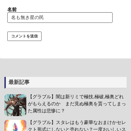
名前
最新記事
【グラブル】闇は新リミで極技,極破,極奥どれ
がもらえるのか まだ見ぬ極奥を貰ってしまっ
た属性は悲惨に？
【グラブル】スタレはもう豪華なおまけかセレ
クト形式にしないと売れない？一度おいしいス