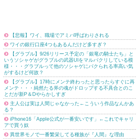
【悲報】ワイ、職場でアミバ呼ばわりされる
ワイの銀行口座4つもあるんだけど多すぎ？
【グラブル】9/26リリース予定の「銀竜の騎士たち」と
いうソシャゲがグラブルの武器UIをマルパクリしている模
様・・・グラブルって他のソシャゲにパクられる率高い気
がするけど何故？
【グラブル】17時にメンテ終わったと思ったらすぐに再
メンテ・・・純然たる斧の魂がドロップする不具合とのこ
とだが新P＆Dやらかしすぎ
主人公は実は人間じゃなかった←こういう作品なんかあ
る？
iPhone16「Apple公式が一番安いです」←これでキャリ
アで買う奴
異世界モノで一番繁栄してる種族が『人間』な理由