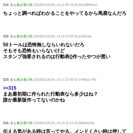
314:
名も無き星の民
2018/01/25(木) 14:12:49.78 ID:dLFMBWsu0
ちょっと調べればわかることをやってるから馬鹿なんだろ
315:
名も無き星の民
2018/01/25(木) 14:13:19.62 ID:a/23iInda
50トールは恐怖無しならいれないだろ
そもそも恐怖もいらないけど
スタンプ強要されるのは行動表()作ったやつが悪い
323:
名も無き星の民
2018/01/25(木) 14:17:17.06 ID:C449qC+H0
>>315
まあ最初期に作られた行動表なら多少はね？
誰か最新版作ってないのかね
316:
名も無き星の民
2018/01/25(木) 14:13:31.11 ID:A8du42rKp
伝える気がある時は言ってやる。メンドくさい時は押して