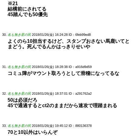
※21
結構前にされてる
45踏んでも50優先
名も無き星の民
2018/01/26(金) 16:24:28
ID：6feb99ed8
よくのら10担当するけど、スタンプおさない馬鹿いてと
まどう。死んでるんかはっきりせいや
名も無き星の民
2018/01/26(金) 18:28:38
ID：a916d9d59
コミュ障がマウント取ろうとして滑稽になってるな
名も無き星の民
2018/01/26(金) 18:37:01
ID：a291762a2
50は必須だろ
45で通過するとct2のままだから速攻で理踏まれる
名も無き星の民
2018/01/26(金) 19:45:12
ID：880136378
70と10以外はいらんぞ