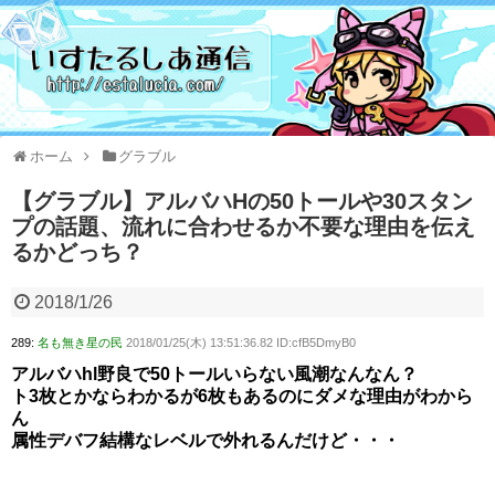
ホーム
グラブル
【グラブル】アルバハHの50トールや30スタン
プの話題、流れに合わせるか不要な理由を伝え
るかどっち？
2018/1/26
289:
名も無き星の民
2018/01/25(木) 13:51:36.82 ID:cfB5DmyB0
アルバハhl野良で50トールいらない風潮なんなん？
ト3枚とかならわかるが6枚もあるのにダメな理由がわから
ん
属性デバフ結構なレベルで外れるんだけど・・・