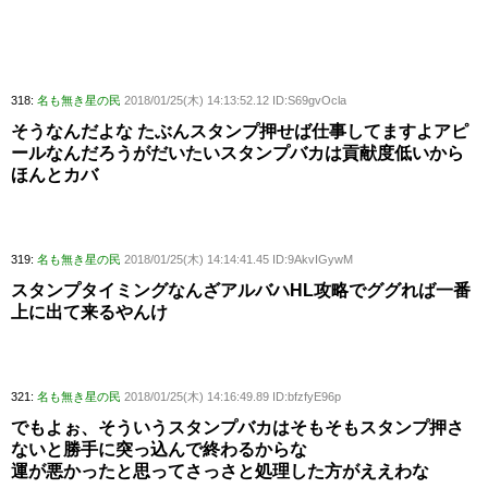
318:
名も無き星の民
2018/01/25(木) 14:13:52.12 ID:S69gvOcla
そうなんだよな たぶんスタンプ押せば仕事してますよアピ
ールなんだろうがだいたいスタンプバカは貢献度低いから
ほんとカバ
319:
名も無き星の民
2018/01/25(木) 14:14:41.45 ID:9AkvIGywM
スタンプタイミングなんざアルバハHL攻略でググれば一番
上に出て来るやんけ
321:
名も無き星の民
2018/01/25(木) 14:16:49.89 ID:bfzfyE96p
でもよぉ、そういうスタンプバカはそもそもスタンプ押さ
ないと勝手に突っ込んで終わるからな
運が悪かったと思ってさっさと処理した方がええわな