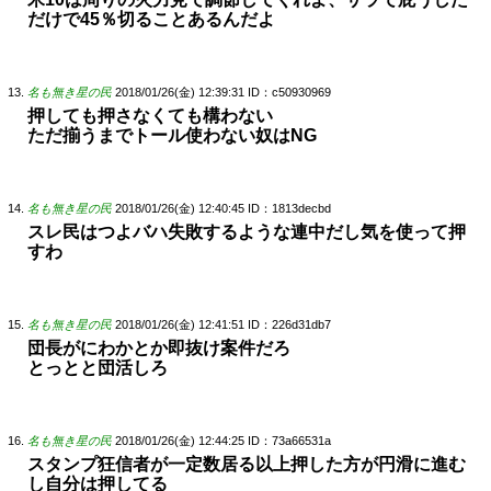
だけで45％切ることあるんだよ
名も無き星の民
2018/01/26(金) 12:39:31
ID：c50930969
押しても押さなくても構わない
ただ揃うまでトール使わない奴はNG
名も無き星の民
2018/01/26(金) 12:40:45
ID：1813decbd
スレ民はつよバハ失敗するような連中だし気を使って押
すわ
名も無き星の民
2018/01/26(金) 12:41:51
ID：226d31db7
団長がにわかとか即抜け案件だろ
とっとと団活しろ
名も無き星の民
2018/01/26(金) 12:44:25
ID：73a66531a
スタンプ狂信者が一定数居る以上押した方が円滑に進む
し自分は押してる