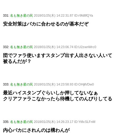
331:
名も無き星の民
2018/01/25(木) 14:22:31.87 ID:r9fd8fQYa
安全対策はバカに合わせるのが基本だぞ
332:
名も無き星の民
2018/01/25(木) 14:23:06.74 ID:U2zwnWrc0
団でファラ使いますスタンプ出す人出さない人いて
被るんだが？
333:
名も無き星の民
2018/01/25(木) 14:23:58.93 ID:OHjilVDw0
最近ハイスタンプぐらいしか押してないなぁ
クリアファラこなかったら待機してのんびりしてる
335:
名も無き星の民
2018/01/25(木) 14:26:23.17 ID:Yt8cSLFnM
内心バカにされんのは構わんが