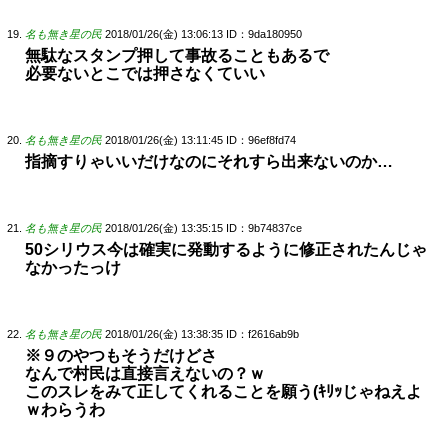
名も無き星の民
2018/01/26(金) 13:06:13
ID：9da180950
無駄なスタンプ押して事故ることもあるで
必要ないとこでは押さなくていい
名も無き星の民
2018/01/26(金) 13:11:45
ID：96ef8fd74
指摘すりゃいいだけなのにそれすら出来ないのか…
名も無き星の民
2018/01/26(金) 13:35:15
ID：9b74837ce
50シリウス今は確実に発動するように修正されたんじゃ
なかったっけ
名も無き星の民
2018/01/26(金) 13:38:35
ID：f2616ab9b
※９のやつもそうだけどさ
なんで村民は直接言えないの？ｗ
このスレをみて正してくれることを願う(ｷﾘｯじゃねえよ
ｗわらうわ