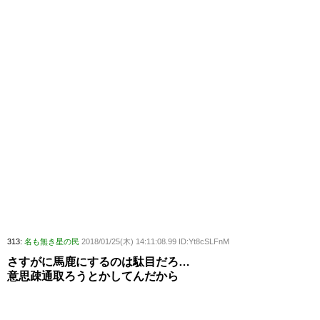
313:
名も無き星の民
2018/01/25(木) 14:11:08.99 ID:Yt8cSLFnM
さすがに馬鹿にするのは駄目だろ…
意思疎通取ろうとかしてんだから