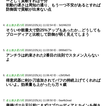
ーとして貢献すれば十分
初動の遅さは周知の通り、もう一つ不安があるとすれば
防御面で貢献が出来ない点
名も無き星の民
2018/12/25(火) 11:02:54
ID：3d1f46233
そういや鼓最大で防25%アップもあったか…どうしても
ブローディアと比較して防御が弱く見えてしまう
名も無き星の民
2018/12/25(火) 11:03:58
ID：0899d077a
アンチラは約束された2番目の法則でスタメン入らない
よ
名も無き星の民
2018/12/25(火) 11:06:42
ID：c2bf1f6e5
得意武器に剣か刀追加されてバフの持続上げてくれれば
いいよ。効果量も上がったら万々歳
名も無き星の民
2018/12/25(火) 11:08:50
ID：0aa4b2ead
唐揚げは十天以前にまずはブローディアとカインを倒さ