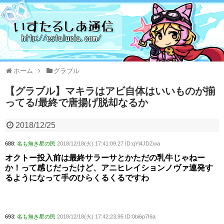
ホーム
グラブル
【グラブル】マキラはアビ自体はいいものが揃
ってる/最終で唐揚げ脱却なるか
2018/12/25
688:
名も無き星の民
2018/12/18(火) 17:41:09.27 ID:qYl4JDZwa
オクトー投入前は最終サラーサとかただの乳牛じゃねー
か！って感じだったけど、アニヒレイションノヴァ連発す
るようになって手のひらくるくるですわ
693:
名も無き星の民
2018/12/18(火) 17:42:23.95 ID:0bi6p7I6a