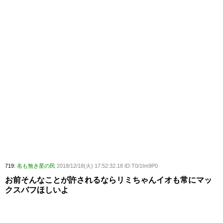
719:
名も無き星の民
2018/12/18(火) 17:52:32.18 ID:T0/1Im9P0
お前そんなことが許されるならリミちゃんイオも常にマッ
クスバフほしいよ