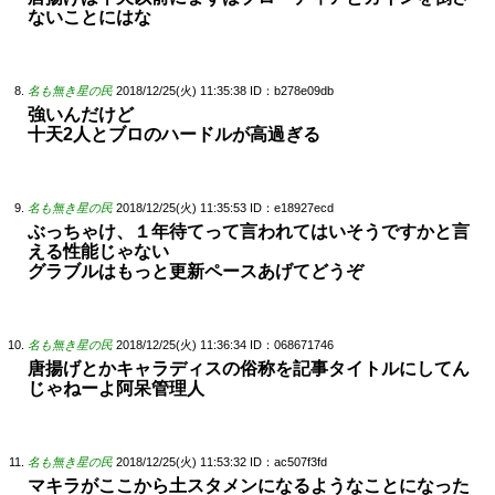
ないことにはな
名も無き星の民
2018/12/25(火) 11:35:38
ID：b278e09db
強いんだけど
十天2人とブロのハードルが高過ぎる
名も無き星の民
2018/12/25(火) 11:35:53
ID：e18927ecd
ぶっちゃけ、１年待てって言われてはいそうですかと言
える性能じゃない
グラブルはもっと更新ペースあげてどうぞ
名も無き星の民
2018/12/25(火) 11:36:34
ID：068671746
唐揚げとかキャラディスの俗称を記事タイトルにしてん
じゃねーよ阿呆管理人
名も無き星の民
2018/12/25(火) 11:53:32
ID：ac507f3fd
マキラがここから土スタメンになるようなことになった