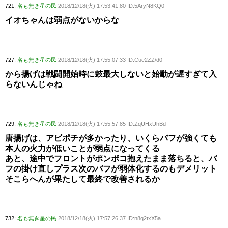
721:
名も無き星の民
2018/12/18(火) 17:53:41.80 ID:5AryN8KQ0
イオちゃんは弱点がないからな
727:
名も無き星の民
2018/12/18(火) 17:55:07.33 ID:Cue2ZZ/d0
から揚げは戦闘開始時に鼓最大しないと始動が遅すぎて入
らないんじゃね
729:
名も無き星の民
2018/12/18(火) 17:55:57.85 ID:ZqUHxUhBd
唐揚げは、アビポチが多かったり、いくらバフが強くても
本人の火力が低いことが弱点になってくる
あと、途中でフロントがポンポコ抱えたまま落ちると、バ
フの掛け直しプラス次のバフが弱体化するのもデメリット
そこらへんが果たして最終で改善されるか
732:
名も無き星の民
2018/12/18(火) 17:57:26.37 ID:n8q2txX5a