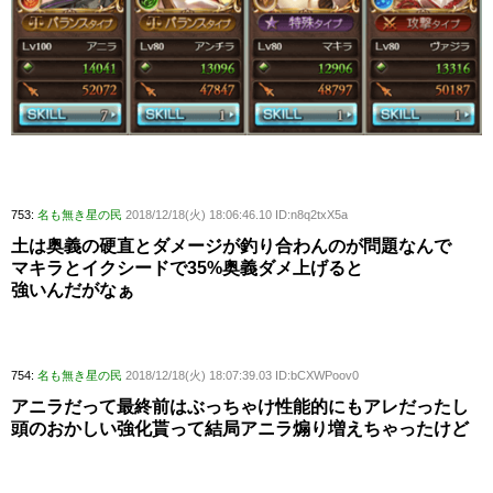
753:
名も無き星の民
2018/12/18(火) 18:06:46.10 ID:n8q2txX5a
土は奥義の硬直とダメージが釣り合わんのが問題なんで
マキラとイクシードで35%奥義ダメ上げると
強いんだがなぁ
754:
名も無き星の民
2018/12/18(火) 18:07:39.03 ID:bCXWPoov0
アニラだって最終前はぶっちゃけ性能的にもアレだったし
頭のおかしい強化貰って結局アニラ煽り増えちゃったけど