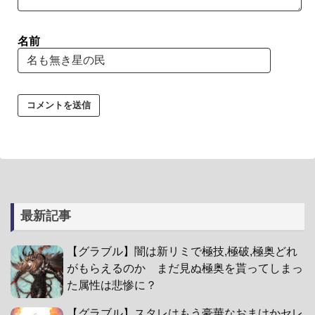
名前
最新記事
【グラブル】闇は新リミで極技,極破,極奥どれ
がもらえるのか まだ見ぬ極奥を貰ってしまっ
た属性は悲惨に？
【グラブル】スタレはもう豪華なおまけかセレ