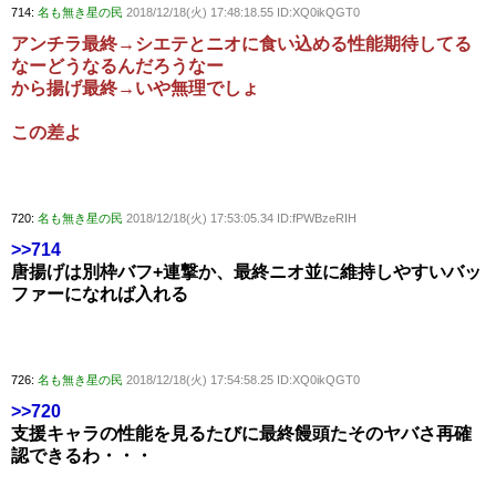
714:
名も無き星の民
2018/12/18(火) 17:48:18.55 ID:XQ0ikQGT0
アンチラ最終→シエテとニオに食い込める性能期待してる
なーどうなるんだろうなー
から揚げ最終→いや無理でしょ
この差よ
720:
名も無き星の民
2018/12/18(火) 17:53:05.34 ID:fPWBzeRIH
>>714
唐揚げは別枠バフ+連撃か、最終ニオ並に維持しやすいバッ
ファーになれば入れる
726:
名も無き星の民
2018/12/18(火) 17:54:58.25 ID:XQ0ikQGT0
>>720
支援キャラの性能を見るたびに最終饅頭たそのヤバさ再確
認できるわ・・・