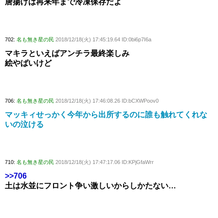
唐揚げは再来年まで冷凍保存だよ
702:
名も無き星の民
2018/12/18(火) 17:45:19.64 ID:0bi6p7I6a
マキラといえばアンチラ最終楽しみ
絵やばいけど
706:
名も無き星の民
2018/12/18(火) 17:46:08.26 ID:bCXWPoov0
マッキィせっかく今年から出所するのに誰も触れてくれな
いの泣ける
710:
名も無き星の民
2018/12/18(火) 17:47:17.06 ID:KPjGfaWrr
>>706
土は水並にフロント争い激しいからしかたない…