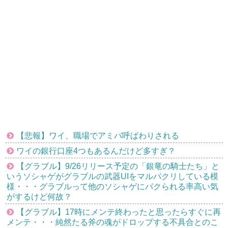
【悲報】ワイ、職場でアミバ呼ばわりされる
ワイの銀行口座4つもあるんだけど多すぎ？
【グラブル】9/26リリース予定の「銀竜の騎士たち」と
いうソシャゲがグラブルの武器UIをマルパクリしている模
様・・・グラブルって他のソシャゲにパクられる率高い気
がするけど何故？
【グラブル】17時にメンテ終わったと思ったらすぐに再
メンテ・・・純然たる斧の魂がドロップする不具合とのこ