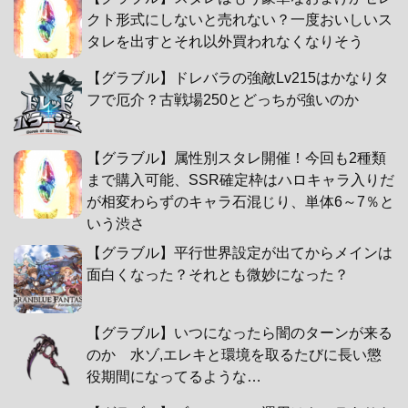
クト形式にしないと売れない？一度おいしいス
タレを出すとそれ以外買われなくなりそう
【グラブル】ドレバラの強敵Lv215はかなりタ
フで厄介？古戦場250とどっちが強いのか
【グラブル】属性別スタレ開催！今回も2種類
まで購入可能、SSR確定枠はハロキャラ入りだ
が相変わらずのキャラ石混じり、単体6～7％と
いう渋さ
【グラブル】平行世界設定が出てからメインは
面白くなった？それとも微妙になった？
【グラブル】いつになったら闇のターンが来る
のか 水ゾ,エレキと環境を取るたびに長い懲
役期間になってるような…