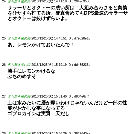
名も無き星の民
2018/12/25(火) 14:41:18
ID：2042c9586
サラーサとオクトーの凄い所は二人組み合わさると奥義
をひたすら打てる所。硬直含めてもDPS最速のサラーサ
とオクトーは抜けずらいよ。
名も無き星の民
2018/12/25(火) 14:45:51
ID：d79d28e10
あ、レモンかけておいたんで！
名も無き星の民
2018/12/25(火) 15:19:19
ID：dd435235e
勝手にレモンかけるな
ぶちのめすぞ
名も無き星の民
2018/12/25(火) 15:31:40
ID：d834e6cf4
土は水みたいに層が厚いわけじゃないんだけど一部の性
能がおかしな事になってる
ゴブロカインは実質十天だし
名も無き星の民
2018/12/25(火) 15:36:29
ID：3822643aa