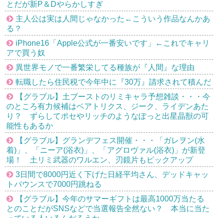
とだが新P＆Dやらかしすぎ
主人公は実は人間じゃなかった←こういう作品なんかあ
る？
iPhone16「Apple公式が一番安いです」←これでキャリ
アで買う奴
異世界モノで一番繁栄してる種族が『人間』な理由
転職したら住民税で今年中に『30万』請求されて積んだ
【グラブル】土ブーストのリミキャラ予想雑談・・・今
のところ有力候補はベアトリクス、ジーク、ライデンあた
り？ ずらしてポセやリッチのようなぽっと出星晶獣の可
能性もあるか
【グラブル】グランデフェス開催・・・「ガレヲン(水
着)」、「ニーア(浴衣)」、「アグロヴァル(浴衣)」が新登
場！ 土リミ武器のワルエン、刃鏡片もピックアップ
3日間で8000円近く下げた日経平均さん、デッドキャッ
トバウンスで7000円跳ねる
【グラブル】今年のサマーギフトは最高1000万当たる
とのことだがSNSなどで当選報告全然ない？ 本当に当た