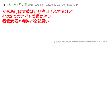
757:
名も無き星の民
2018/12/18(火) 18:09:57.12 ID:6hMz0fXhH
からあげは太鼓ばかり注目されてるけど
他の2つのアビも普通に強い
得意武器と種族が全部悪い
引用元：http://hayabusa9.5ch.net/test/read.cgi/appli/1545103847/