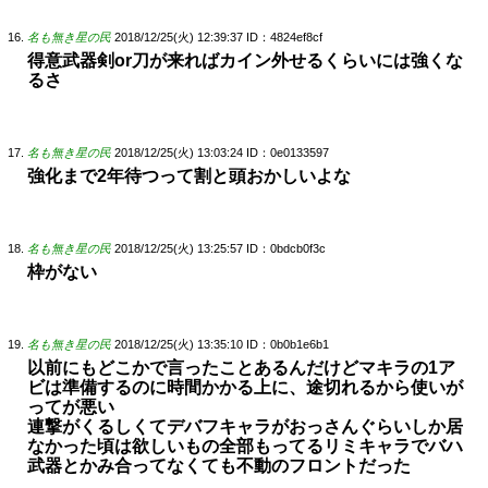
名も無き星の民
2018/12/25(火) 12:39:37
ID：4824ef8cf
得意武器剣or刀が来ればカイン外せるくらいには強くな
るさ
名も無き星の民
2018/12/25(火) 13:03:24
ID：0e0133597
強化まで2年待つって割と頭おかしいよな
名も無き星の民
2018/12/25(火) 13:25:57
ID：0bdcb0f3c
枠がない
名も無き星の民
2018/12/25(火) 13:35:10
ID：0b0b1e6b1
以前にもどこかで言ったことあるんだけどマキラの1ア
ビは準備するのに時間かかる上に、途切れるから使いが
ってが悪い
連撃がくるしくてデバフキャラがおっさんぐらいしか居
なかった頃は欲しいもの全部もってるリミキャラでバハ
武器とかみ合ってなくても不動のフロントだった