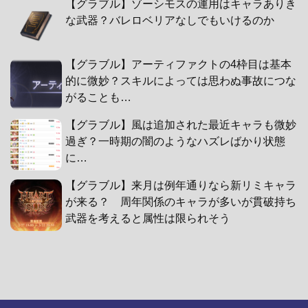
【グラブル】ゾーシモスの運用はキャラありき
な武器？バレロベリアなしでもいけるのか
【グラブル】アーティファクトの4枠目は基本
的に微妙？スキルによっては思わぬ事故につな
がることも…
【グラブル】風は追加された最近キャラも微妙
過ぎ？一時期の闇のようなハズレばかり状態
に…
【グラブル】来月は例年通りなら新リミキャラ
が来る？ 周年関係のキャラが多いが貫破持ち
武器を考えると属性は限られそう