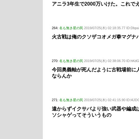
アニラ3年生で2000万いけた。これでええ
264:
名も無き星の民
2019/07/25(木) 02:18:35.77 ID:Dbp
火古戦は俺のクソザコオメガ拳マグナ
270:
名も無き星の民
2019/07/25(木) 02:38:06.70 ID:hKd
今回奥義軸が死んだように古戦場前に
ならんか
271:
名も無き星の民
2019/07/25(木) 02:41:15.90 ID:l4J
遠からずイクサバより強い武器や編成
ソシャゲってそういうもの