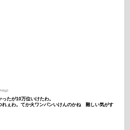
JPH6g0
ったが10万位いけたわ。
つれぇわ。てか火ワンパンいけんのかね 難しい気がす