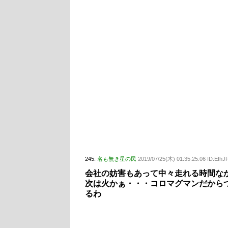
245:
名も無き星の民
2019/07/25(木) 01:35:25.06 ID:Efh
会社の妨害もあって中々走れる時間なか
次は火かぁ・・・コロマグマンだから
るわ