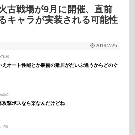
火古戦場が9月に開催、直前
るキャラが実装される可能性
2019/7/25
0QTN30
いえオート性能とか装備の敷居がだいぶ違うからどのぐ
b+e3b0
体攻撃ボスなら楽なんだけどね
2mPi0