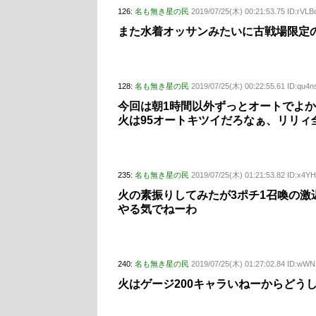
126:
名も無き星の民
2019/07/25(木) 00:21:53.75 ID:rVLB
また水着オッサンみたいに古戦場限定
128:
名も無き星の民
2019/07/25(木) 00:22:55.61 ID:qu4
今回は朝1時間以外ずっとオートでよ
火は95オートキツイだろなぁ、リリィ
235:
名も無き星の民
2019/07/25(木) 01:21:53.82 ID:x4Y
火の素振りしてみたが3ポチ1召喚の激
やる気でねーわ
240:
名も無き星の民
2019/07/25(木) 01:27:02.84 ID:w
火はゲージ200キャラいねーからどう