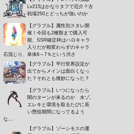
Lv215はかなりタフで厄介？古
戦場250とどっちが強いのか
【グラブル】属性別スタレ開
催！今回も2種類まで購入可
能、SSR確定枠はハロキャラ
入りだが相変わらずのキャラ
石混じり、単体6～7％という渋さ
【グラブル】平行世界設定が
出てからメインは面白くなっ
た？それとも微妙になった？
【グラブル】いつになったら
闇のターンが来るのか 水ゾ,
エレキと環境を取るたびに長
い懲役期間になってるよう
な…
【グラブル】ゾーシモスの運