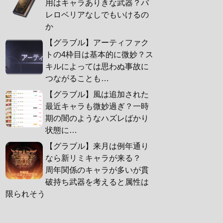
用はキャラありきな武器？バ
レロベリアなしでもいけるの
か
【グラブル】アーティファク
トの4枠目は基本的に微妙？ス
キルによっては思わぬ事故に
つながることも…
【グラブル】風は追加された
最近キャラも微妙過ぎ？一時
期の闇のようなハズレばかり
状態に…
【グラブル】来月は例年通り
なら新リミキャラが来る？
周年関係のキャラが多いが貫
破持ち武器を考えると属性は
限られそう