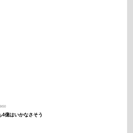
9iS0
も4億はいかなさそう