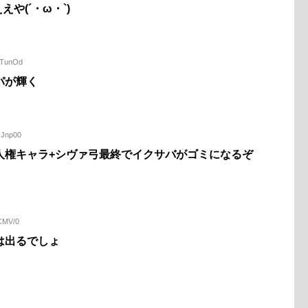
や(´・ω・`)
aTunOd
パが輝く
GJnp00
人権キャラ+シヴァ弓最終でイクサバがゴミになるぞ
DCMV/0
は出るでしょ