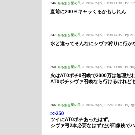
246:
名も無き星の民
2019/07/25(木) 01:38:11.30 ID:vFO
直前に200％キャラくるかもしれん
247:
名も無き星の民
2019/07/25(木) 01:38:14.35 ID:gue
水と違ってそんなにシヴァ狩りに行か
250:
名も無き星の民
2019/07/25(木) 01:47:11.88 ID:ONl
火はAT0ポチ0召喚で2000万は無理だ
AT0ポチシヴァ召喚なら行けるけれど
266:
名も無き星の民
2019/07/25(木) 02:24:08.83 ID:QRg
>>250
ツイにAT0ポチあったはず。
シヴァ弓2本必要なはずだが四像銃で