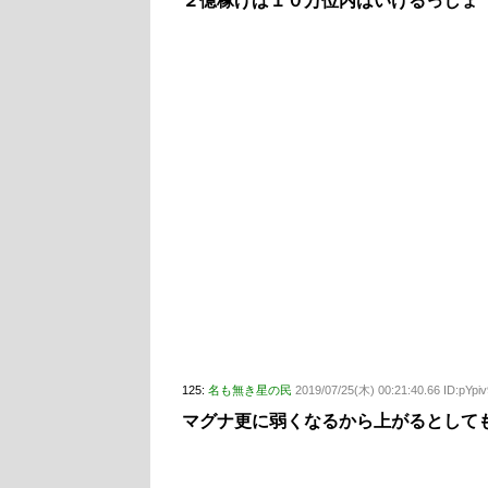
２億稼げば１０万位内はいけるっしょ
125:
名も無き星の民
2019/07/25(木) 00:21:40.66 ID:pYpiv
マグナ更に弱くなるから上がるとして