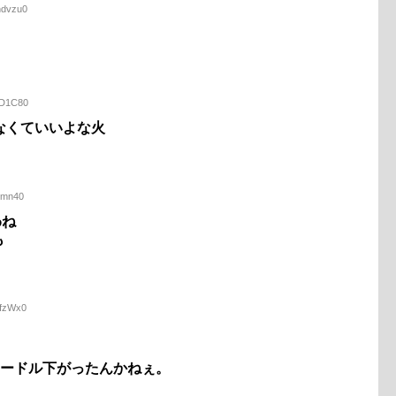
hdvzu0
FD1C80
なくていいよな火
7jmn40
わね
も
/fzWx0
ハードル下がったんかねぇ。