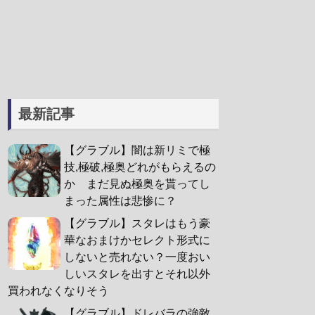
最新記事
【グラブル】闇は新リミで極
技,極破,極奥どれがもらえるの
か まだ見ぬ極奥を貰ってし
まった属性は悲惨に？
【グラブル】スタレはもう豪
華なおまけかセレクト形式に
しないと売れない？一度おい
しいスタレを出すとそれ以外
買われなくなりそう
【グラブル】ドレバラの強敵