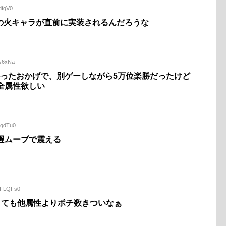
dfqV0
の火キャラが直前に実装されるんだろうな
ns6xNa
かったおかげで、別ゲーしながら5万位楽勝だったけど
全属性欲しい
HqdTu0
遅ムーブで震える
WNFLQFs0
しても他属性よりポチ数きついなぁ