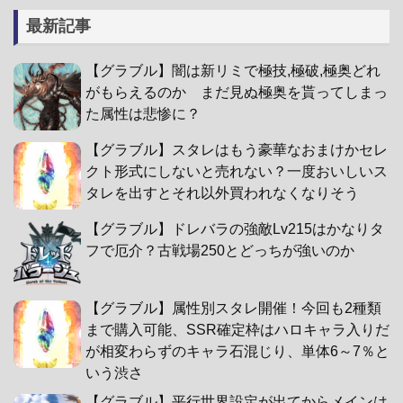
最新記事
【グラブル】闇は新リミで極技,極破,極奥どれ
がもらえるのか まだ見ぬ極奥を貰ってしまっ
た属性は悲惨に？
【グラブル】スタレはもう豪華なおまけかセレ
クト形式にしないと売れない？一度おいしいス
タレを出すとそれ以外買われなくなりそう
【グラブル】ドレバラの強敵Lv215はかなりタ
フで厄介？古戦場250とどっちが強いのか
【グラブル】属性別スタレ開催！今回も2種類
まで購入可能、SSR確定枠はハロキャラ入りだ
が相変わらずのキャラ石混じり、単体6～7％と
いう渋さ
【グラブル】平行世界設定が出てからメインは