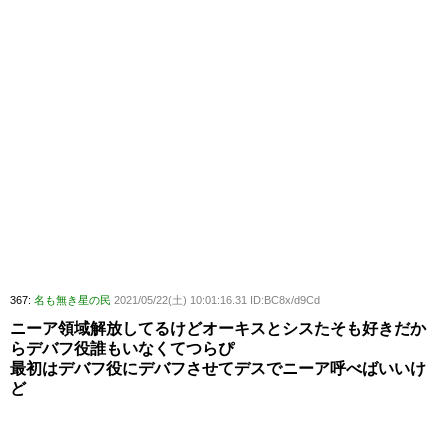
367:
名も無き星の民
2021/05/22(土) 10:01:16.31 ID:BC8x/d9Cd
ニーア領域解放してるけどオーキスとシスたそも好きだか
らデバフ役誰もいなくてつらぴ
最初はデバフ役にデバフさせてデスでニーア呼べばいいけ
ど