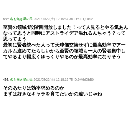
435:
名も無き星の民
2021/05/22(土) 12:15:57.38 ID:cIiTQRk3r
至賢の領域4段階目開放しました！って人見るとやる気あん
なって思うと同時にアストライデア溢れるんちゃう？って
思ってまう
最初に賢者統べた人って天球儀交換せずに最高効率でアー
カルム進めてたらしいから至賢の領域も一人の賢者集中し
てやるより幅広くゆっくりやるのが最高効率になりそう
436:
名も無き星の民
2021/05/22(土) 12:18:19.75 ID:9M6rjDhB0
そのあたりは効率求めるのか
まずは好きなキャラを育てたいかの違いじゃね