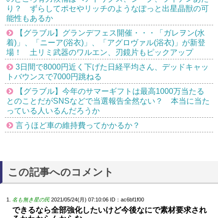
り？ ずらしてポセやリッチのようなぽっと出星晶獣の可
能性もあるか
【グラブル】グランデフェス開催・・・「ガレヲン(水
着)」、「ニーア(浴衣)」、「アグロヴァル(浴衣)」が新登
場！ 土リミ武器のワルエン、刃鏡片もピックアップ
3日間で8000円近く下げた日経平均さん、デッドキャッ
トバウンスで7000円跳ねる
【グラブル】今年のサマーギフトは最高1000万当たる
とのことだがSNSなどで当選報告全然ない？ 本当に当た
っている人いるんだろうか
言うほど車の維持費ってかかるか？
この記事へのコメント
名も無き星の民
2021/05/24(月) 07:10:06
ID：ac6bf1f00
できるなら全部強化したいけど今後なにで素材要求され