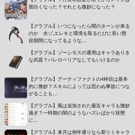
面白くなった？それとも微妙になった？
【グラブル】いつになったら闇のターンが来る
のか 水ゾ,エレキと環境を取るたびに長い懲
役期間になってるような…
【グラブル】ゾーシモスの運用はキャラありき
な武器？バレロベリアなしでもいけるのか
【グラブル】アーティファクトの4枠目は基本
的に微妙？スキルによっては思わぬ事故につな
がることも…
【グラブル】風は追加された最近キャラも微妙
過ぎ？一時期の闇のようなハズレばかり状態
に…
【グラブル】来月は例年通りなら新リミキャラ