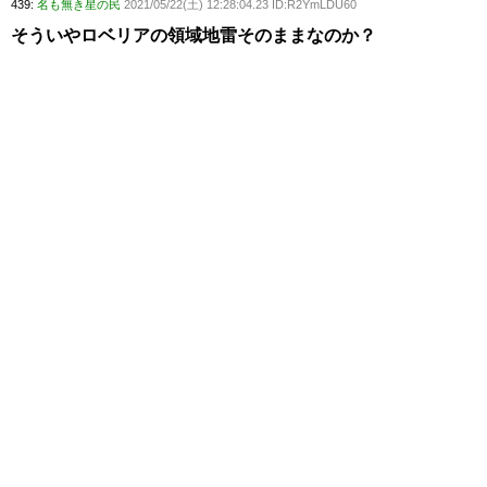
439:
名も無き星の民
2021/05/22(土) 12:28:04.23 ID:R2YmLDU60
そういやロベリアの領域地雷そのままなのか？