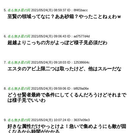
名も無き星の民
2021/05/24(月) 08:59:37
ID：8f4f1bacc
至賢の領域ってなに？ああ砂箱？やったことねぇわｗ
名も無き星の民
2021/05/24(月) 09:06:43
ID：ad7577d4d
超越よりこっちの方がよっぽど様子見必須だわ
名も無き星の民
2021/05/24(月) 09:18:03
ID：12538664c
エスタのアビ上限二つは取ったけど、他はスルーだな
名も無き星の民
2021/05/24(月) 09:59:06
ID：bf829a06e
どうせ賢者最終で条件にしてくるんだろうけどそれまで
は様子見でいいわ
名も無き星の民
2021/05/24(月) 10:07:24
ID：3637e09e3
好きな属性だけやっとけよ！急いで集めようにも敵が固
くなるから時間がかかる