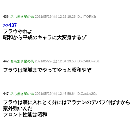
438:
名も無き星の民
2021/05/22(土) 12:25:19.25 ID:cIiTQRk3r
>>437
フラウやれよ
昭和から平成のキャラに大変身するゾ
442:
名も無き星の民
2021/05/22(土) 12:34:29.50 ID:+CAbOFx8a
フラウは領域までやってやっと昭和やぞ
447:
名も無き星の民
2021/05/22(土) 12:46:59.64 ID:CzsLle2Cp
フラウは裏に入れとく分にはアラナンのデバフ伸ばすから
案外強いんだ
フロント性能は昭和