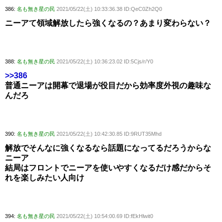
386:
名も無き星の民
2021/05/22(土) 10:33:36.38 ID:QeC0Zh2Q0
ニーアて領域解放したら強くなるの？あまり変わらない？
388:
名も無き星の民
2021/05/22(土) 10:36:23.02 ID:5Cjs/r/Y0
>>386
普通ニーアは開幕で退場が役目だから効率度外視の趣味な
んだろ
390:
名も無き星の民
2021/05/22(土) 10:42:30.85 ID:9RUT35Mhd
解放でそんなに強くなるなら話題になってるだろうからな
ニーア
結局はフロントでニーアを使いやすくなるだけ感だからそ
れを楽しみたい人向け
394:
名も無き星の民
2021/05/22(土) 10:54:00.69 ID:fEkHlwit0