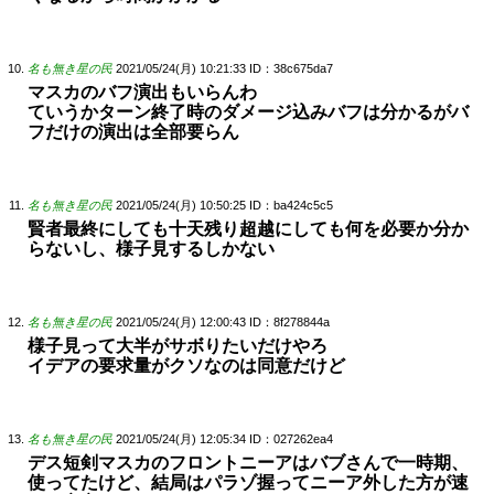
名も無き星の民
2021/05/24(月) 10:21:33
ID：38c675da7
マスカのバフ演出もいらんわ
ていうかターン終了時のダメージ込みバフは分かるがバ
フだけの演出は全部要らん
名も無き星の民
2021/05/24(月) 10:50:25
ID：ba424c5c5
賢者最終にしても十天残り超越にしても何を必要か分か
らないし、様子見するしかない
名も無き星の民
2021/05/24(月) 12:00:43
ID：8f278844a
様子見って大半がサボりたいだけやろ
イデアの要求量がクソなのは同意だけど
名も無き星の民
2021/05/24(月) 12:05:34
ID：027262ea4
デス短剣マスカのフロントニーアはバブさんで一時期、
使ってたけど、結局はパラゾ握ってニーア外した方が速