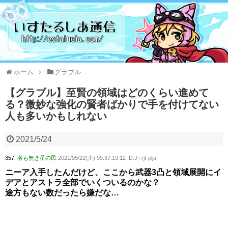
ホーム
グラブル
【グラブル】至賢の領域はどのくらい進めて
る？微妙な強化の賢者ばかりで手を付けてない
人も多いかもしれない
2021/5/24
357:
名も無き星の民
2021/05/22(土) 09:37:19.12 ID:J+7jFplja
ニーア入手したんだけど、ここから武器3凸と領域展開にイ
デアとアストラ全部でいくついるのかな？
途方もない数だったら嫌だな…