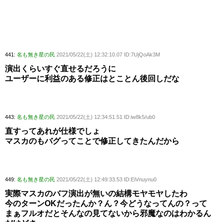
441:
名も無き星の民
2021/05/22(土) 12:32:10.07 ID:7UjQoAk3M
演出くらいすぐ直せるだろうに
ユーザーに利益のある修正はとことん後回しだな
443:
名も無き星の民
2021/05/22(土) 12:34:51.51 ID:iw8k5/ub0
直すってあれが仕様でしょ
マスカのもバグってことで修正してきたんだから
449:
名も無き星の民
2021/05/22(土) 12:49:33.53 ID:EiVnuynu0
実際マスカのバフ演出が無いの結構モヤモヤしたわ
今のターンOKだったんか？ん？今どうなってんの？って
まぁフルオだとそんなの見てないから邪魔なのはわかるん