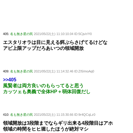
405:
名も無き星の民
2021/05/22(土) 11:10:10.04 ID:5Cjs/r/Y0
エスタリオラは目に見える餌ぶらさげてるけどな
アビ上限アップだろあいつの領域開放
409:
名も無き星の民
2021/05/22(土) 11:14:32.46 ID:ZI5/moAq0
>>405
風賢者は両方良いのもらってると思う
カッツェも奥義で全体HP＋弱体回復だし
410:
名も無き星の民
2021/05/22(土) 11:15:30.66 ID:9r4QCqLz0
領域開放は3段階までならギリ出来る4段階目はアホ
領域の時間をヒヒ堀したほうが絶対マシ