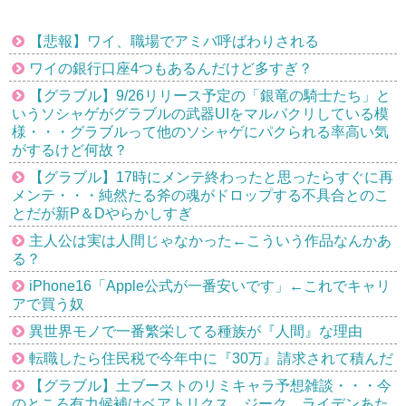
【悲報】ワイ、職場でアミバ呼ばわりされる
ワイの銀行口座4つもあるんだけど多すぎ？
【グラブル】9/26リリース予定の「銀竜の騎士たち」と
いうソシャゲがグラブルの武器UIをマルパクリしている模
様・・・グラブルって他のソシャゲにパクられる率高い気
がするけど何故？
【グラブル】17時にメンテ終わったと思ったらすぐに再
メンテ・・・純然たる斧の魂がドロップする不具合とのこ
とだが新P＆Dやらかしすぎ
主人公は実は人間じゃなかった←こういう作品なんかあ
る？
iPhone16「Apple公式が一番安いです」←これでキャリ
アで買う奴
異世界モノで一番繁栄してる種族が『人間』な理由
転職したら住民税で今年中に『30万』請求されて積んだ
【グラブル】土ブーストのリミキャラ予想雑談・・・今
のところ有力候補はベアトリクス、ジーク、ライデンあた