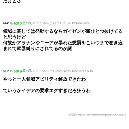
だけどさ
444:
名も無き星の民
2021/05/22(土) 12:35:31.20 ID:iw8k5/ub0
領域に関しては発動するならガイゼンが頭ひとつ抜けてる
と思うけど
何故かアラナンやニーアが暴れた懲罰をこいつまで巻き込
まれて武器縛りにされてるのが謎
871:
名も無き星の民
2021/05/22(土) 23:28:42.16 ID:2KzdPO710
やっと一人領域アビリティ解放できたわ
ていうかイデアの要求エグすぎだろ狂うわ
引用元：http://ai.2ch.sc/test/read.cgi/gameswf/1621578822/