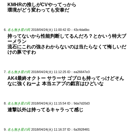
KMHRの推しがCVやってっから
環境がどう変わっても安泰だ
名も無き星の民
2018/04/24(火) 11:00:42
ID：43c4da6bc
持ってないから性能判断してるんだろ？とかいう特大ブ
ーメラン
流石にこれの強さわからないのは当たらなくて悔しいだ
けの豚ですわ
名も無き星の民
2018/04/24(火) 11:12:25
ID：ea26647e3
AK4最終オクトー サラーサ ゴブロも持ってっけどそん
なに強くねーよ 本当エアプの戯言はひどいな
名も無き星の民
2018/04/24(火) 11:15:54
ID：9da7d20d3
連撃以外は持ってるキャラって感じ
名も無き星の民
2018/04/24(火) 11:16:37
ID：6a3928481