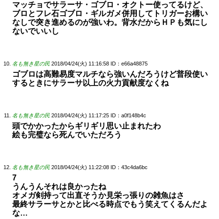
マッチョでサラーサ・ゴブロ・オクトー使ってるけど、
ブロとフレ石ゴブロ・ギルガメ併用してトリガーお構い
なしで突き進めるのが強いわ。背水だからＨＰも気にし
ないでいいし
名も無き星の民
2018/04/24(火) 11:16:58
ID：e66a48875
ゴブロは高難易度マルチなら強いんだろうけど普段使い
するときにサラーサ以上の火力貢献度なくね
名も無き星の民
2018/04/24(火) 11:17:25
ID：a0f148b4c
頭でかかったからギリギリ思い止まれたわ
絵も完璧なら死んでいただろう
名も無き星の民
2018/04/24(火) 11:22:08
ID：43c4da6bc
7
うんうんそれは良かったね
オメガ剣持って出直そうか見栄っ張りの雑魚はさ
最終サラーサとかと比べる時点でもう笑えてくるんだよ
な…