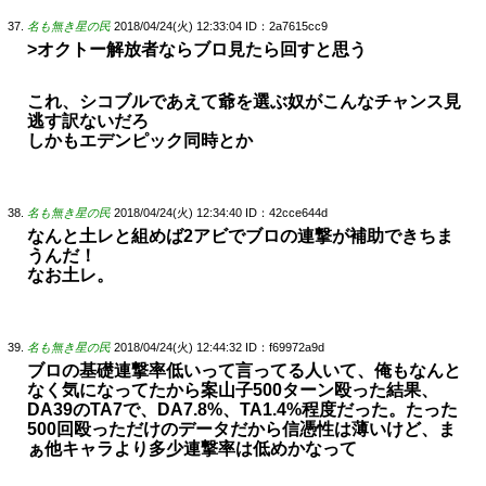
名も無き星の民
2018/04/24(火) 12:33:04
ID：2a7615cc9
>オクトー解放者ならブロ見たら回すと思う
これ、シコブルであえて爺を選ぶ奴がこんなチャンス見
逃す訳ないだろ
しかもエデンピック同時とか
名も無き星の民
2018/04/24(火) 12:34:40
ID：42cce644d
なんと土レと組めば2アビでブロの連撃が補助できちま
うんだ！
なお土レ。
名も無き星の民
2018/04/24(火) 12:44:32
ID：f69972a9d
ブロの基礎連撃率低いって言ってる人いて、俺もなんと
なく気になってたから案山子500ターン殴った結果、
DA39のTA7で、DA7.8%、TA1.4%程度だった。たった
500回殴っただけのデータだから信憑性は薄いけど、ま
ぁ他キャラより多少連撃率は低めかなって