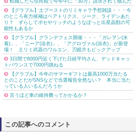
転職したら住民税で今年中に『30万』請求されて積んだ
【グラブル】土ブーストのリミキャラ予想雑談・・・今
のところ有力候補はベアトリクス、ジーク、ライデンあた
り？ ずらしてポセやリッチのようなぽっと出星晶獣の可
能性もあるか
【グラブル】グランデフェス開催・・・「ガレヲン(水
着)」、「ニーア(浴衣)」、「アグロヴァル(浴衣)」が新登
場！ 土リミ武器のワルエン、刃鏡片もピックアップ
3日間で8000円近く下げた日経平均さん、デッドキャッ
トバウンスで7000円跳ねる
【グラブル】今年のサマーギフトは最高1000万当たる
とのことだがSNSなどで当選報告全然ない？ 本当に当た
っている人いるんだろうか
言うほど車の維持費ってかかるか？
この記事へのコメント