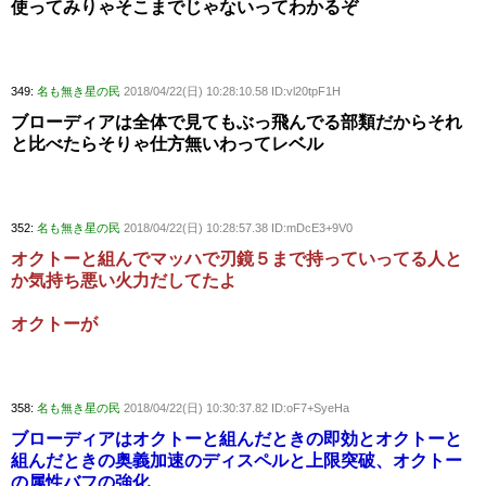
使ってみりゃそこまでじゃないってわかるぞ
349:
名も無き星の民
2018/04/22(日) 10:28:10.58 ID:vl20tpF1H
ブローディアは全体で見てもぶっ飛んでる部類だからそれ
と比べたらそりゃ仕方無いわってレベル
352:
名も無き星の民
2018/04/22(日) 10:28:57.38 ID:mDcE3+9V0
オクトーと組んでマッハで刃鏡５まで持っていってる人と
か気持ち悪い火力だしてたよ
オクトーが
358:
名も無き星の民
2018/04/22(日) 10:30:37.82 ID:oF7+SyeHa
ブローディアはオクトーと組んだときの即効とオクトーと
組んだときの奥義加速のディスペルと上限突破、オクトー
の属性バフの強化