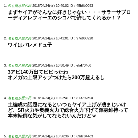
名も無き星の民
2018/04/24(火) 10:40:02
ID：45b6b0093
まずヤイアがそんなに好きじゃない・・・サラーサブロ
ーディアレフィーエのシコパで許してくれるか！？
名も無き星の民
2018/04/24(火) 10:41:01
ID：97e908920
ワイはバレメドュ子
名も無き星の民
2018/04/24(火) 10:50:49
ID：efaf734d0
3アビ140万出てビビったわ
オメガの上限アップつけたら200万超えるし
名も無き星の民
2018/04/24(火) 10:52:41
ID：813792a5a
土編成の話題になるといつもヤイア上げが凄まじいけ
ど、SR火力や奥義火力で総合火力下げて渾身維持って
本末転倒な気がしてならないんだけどｗ
名も無き星の民
2018/04/24(火) 10:56:36
ID：69dc844c3