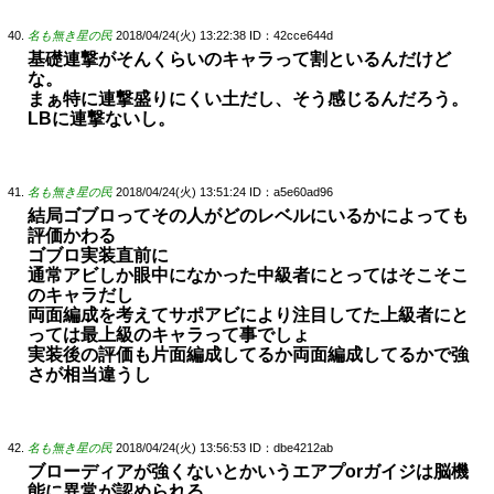
名も無き星の民
2018/04/24(火) 13:22:38
ID：42cce644d
基礎連撃がそんくらいのキャラって割といるんだけど
な。
まぁ特に連撃盛りにくい土だし、そう感じるんだろう。
LBに連撃ないし。
名も無き星の民
2018/04/24(火) 13:51:24
ID：a5e60ad96
結局ゴブロってその人がどのレベルにいるかによっても
評価かわる
ゴブロ実装直前に
通常アビしか眼中になかった中級者にとってはそこそこ
のキャラだし
両面編成を考えてサポアビにより注目してた上級者にと
っては最上級のキャラって事でしょ
実装後の評価も片面編成してるか両面編成してるかで強
さが相当違うし
名も無き星の民
2018/04/24(火) 13:56:53
ID：dbe4212ab
ブローディアが強くないとかいうエアプorガイジは脳機
能に異常が認められる