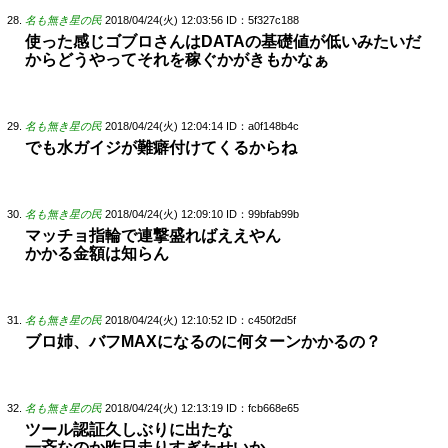
名も無き星の民
2018/04/24(火) 12:03:56
ID：5f327c188
使った感じゴブロさんはDATAの基礎値が低いみたいだ
からどうやってそれを稼ぐかがきもかなぁ
名も無き星の民
2018/04/24(火) 12:04:14
ID：a0f148b4c
でも水ガイジが難癖付けてくるからね
名も無き星の民
2018/04/24(火) 12:09:10
ID：99bfab99b
マッチョ指輪で連撃盛ればええやん
かかる金額は知らん
名も無き星の民
2018/04/24(火) 12:10:52
ID：c450f2d5f
ブロ姉、バフMAXになるのに何ターンかかるの？
名も無き星の民
2018/04/24(火) 12:13:19
ID：fcb668e65
ツール認証久しぶりに出たな
一斉なのか昨日走りすぎたせいか