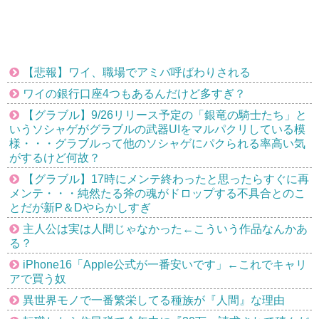
【悲報】ワイ、職場でアミバ呼ばわりされる
ワイの銀行口座4つもあるんだけど多すぎ？
【グラブル】9/26リリース予定の「銀竜の騎士たち」と
いうソシャゲがグラブルの武器UIをマルパクリしている模
様・・・グラブルって他のソシャゲにパクられる率高い気
がするけど何故？
【グラブル】17時にメンテ終わったと思ったらすぐに再
メンテ・・・純然たる斧の魂がドロップする不具合とのこ
とだが新P＆Dやらかしすぎ
主人公は実は人間じゃなかった←こういう作品なんかあ
る？
iPhone16「Apple公式が一番安いです」←これでキャリ
アで買う奴
異世界モノで一番繁栄してる種族が『人間』な理由