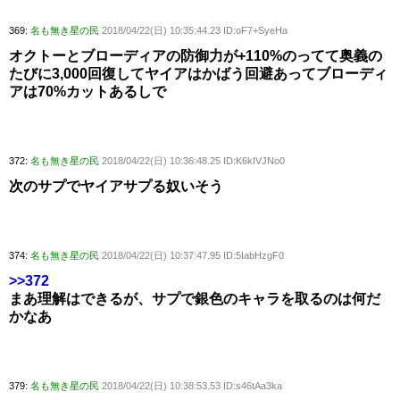
369:
名も無き星の民
2018/04/22(日) 10:35:44.23 ID:oF7+SyeHa
オクトーとブローディアの防御力が+110%のってて奥義の
たびに3,000回復してヤイアはかばう回避あってブローディ
アは70%カットあるしで
372:
名も無き星の民
2018/04/22(日) 10:36:48.25 ID:K6kIVJNo0
次のサプでヤイアサプる奴いそう
374:
名も無き星の民
2018/04/22(日) 10:37:47.95 ID:5IabHzgF0
>>372
まあ理解はできるが、サプで銀色のキャラを取るのは何だ
かなあ
379:
名も無き星の民
2018/04/22(日) 10:38:53.53 ID:s46tAa3ka