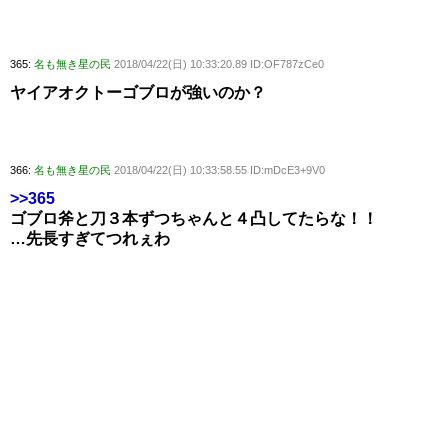
365:
名も無き星の民
2018/04/22(日) 10:33:20.89 ID:OF787zCe0
ヤイアオクトーゴブロが強いのか？
366:
名も無き星の民
2018/04/22(日) 10:33:58.55 ID:mDcE3+9V0
>>365
ゴブロ斧と刀３本ずつちゃんと４凸してたらな！！
…先長すぎてつれぇわ