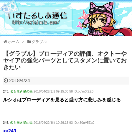
ホーム
グラブル
【グラブル】ブローディアの評価、オクトーや
ヤイアの強化パーツとしてスタメンに置いてお
きたい
2018/4/24
243:
名も無き星の民
2018/04/22(日) 09:15:30.58 ID:buYo3fZZ0
ルシオはブローディアを見ると盛り方に悲しみを感じる
345:
名も無き星の民
2018/04/22(日) 10:26:13.93 ID:x30qV5Za0
>>243