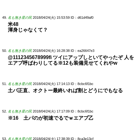
名も無き星の民
2018/04/24(火) 15:53:59
ID：d61d49af0
米48
渾身じゃなくて？
名も無き星の民
2018/04/24(火) 16:28:38
ID：ea26647e3
@1112345678999fi ツイにアップしといてやったぞ 人を
エアプ呼ばわりしてる※12も装備見せてくれやw
名も無き星の民
2018/04/24(火) 17:14:13
ID：8cbc6f1bc
土パ正直、オクトー最終いれば割とどうにでもなる
名も無き星の民
2018/04/24(火) 17:17:09
ID：8cbc6f1bc
※16 土パのが初速でるでｗエアプ乙
名も無き星の民
2018/04/24(火) 17:38:39
ID：8ca3e13cf