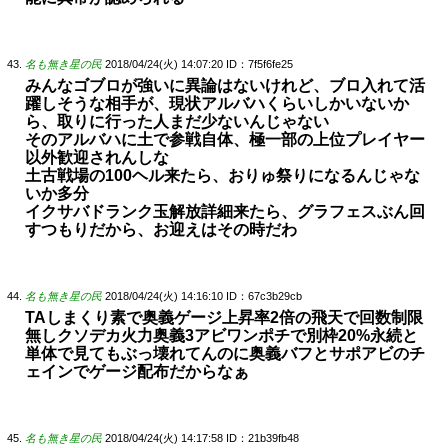
名も無き星の民
2018/04/24(火) 14:07:20
ID：7f5f6fe25
みんなゴブロが強いに異論はないけれど、ブロ入れて活
躍しそうな相手が、現状アルバハくらいしかいないか
ら、取りに行った人まだ少ないんじゃない
そのアルバハに土で参戦自体、極一部の上位プレイヤー
以外歓迎されんしな
土古戦場の100ヘル来たら、おりゅ祭りになるんじゃな
いか多分
イクサバドランク玉解放詳細来たら、グラフェスぶん回
すつもりだから、お迎えはその時だわ
名も無き星の民
2018/04/24(火) 14:16:10
ID：67c3b29cb
TAしまくり素で奥義ゲージ上昇率2倍の飛天で回数制限
無しクソデカ火力奥義3アビワンポチで別枠20%永続と
単体で見てもぶっ壊れてんのに奥義バフとサポアビのチ
ェインでゲージ配布だからなぁ
名も無き星の民
2018/04/24(火) 14:17:58
ID：21b39fb48