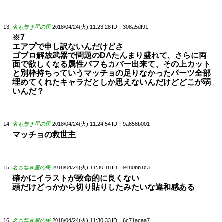
名も無き星の民
2018/04/24(火) 11:23:28
ID：308a5df91
※7
エアプで申し訳ないんだけどさ
ゴブロ解放武器で問題のDAたんまり盛れて、さらに両
面で欲しくなる属性バフもカバー出来て、その上カット
と別枠持ちっていうマッチョの足りなかったパーツ全部
埋めてくれたキャラだとしか思えないんだけどどこが弱
いんだ？
名も無き星の民
2018/04/24(火) 11:24:54
ID：9a658b001
マッチョの救世主
名も無き星の民
2018/04/24(火) 11:30:18
ID：9480bb1c3
確かにイラストが致命的に良くない
頭だけどっかから切り貼りしたみたいな違和感ある
名も無き星の民
2018/04/24(火) 11:30:33
ID：6c71acaa7