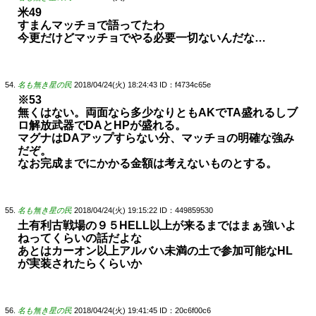
米49
すまんマッチョで語ってたわ
今更だけどマッチョでやる必要一切ないんだな…
名も無き星の民
2018/04/24(火) 18:24:43
ID：f4734c65e
※53
無くはない。両面なら多少なりともAKでTA盛れるしブ
ロ解放武器でDAとHPが盛れる。
マグナはDAアップすらない分、マッチョの明確な強み
だぞ。
なお完成までにかかる金額は考えないものとする。
名も無き星の民
2018/04/24(火) 19:15:22
ID：449859530
土有利古戦場の９５HELL以上が来るまではまぁ強いよ
ねってくらいの話だよな
あとはカーオン以上アルバハ未満の土で参加可能なHL
が実装されたらくらいか
名も無き星の民
2018/04/24(火) 19:41:45
ID：20c6f00c6