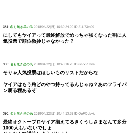
381:
名も無き星の民
2018/04/22(日) 10:39:24.20 ID:21Li73m90
にしてもヤイアって最終解放でめっちゃ強くなった割に人
気投票で順位微妙じゃなかった？
383:
名も無き星の民
2018/04/22(日) 10:40:16.26 ID:6e7xVuhva
そりゃ人気投票はほしいものリストだからな
ヤイアはもう殆どのやつ持ってるんじゃね？あのフライパ
ン腐る程あるぞ
390:
名も無き星の民
2018/04/22(日) 10:44:13.82 ID:OaFOqb+jd
最終オクトーブロヤイア揃えてるきくうしさまなんて多分
1000人もいないでしょ