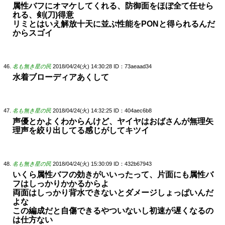
属性バフにオマケしてくれる、防御面をほぼ全て任せら
れる、剣(刀)得意
リミとはいえ解放十天に並ぶ性能をPONと得られるんだ
からスゴイ
名も無き星の民
2018/04/24(火) 14:30:28
ID：73aeaad34
水着ブローディアあくして
名も無き星の民
2018/04/24(火) 14:32:25
ID：404aec6b8
声優とかよくわからんけど、ヤイヤはおばさんが無理矢
理声を絞り出してる感じがしてキツイ
名も無き星の民
2018/04/24(火) 15:30:09
ID：432b67943
いくら属性バフの効きがいいったって、片面にも属性バ
フはしっかりかかるからよ
両面はしっかり背水できないとダメージしょっぱいんだ
よな
この編成だと自傷できるやついないし初速が遅くなるの
は仕方ない