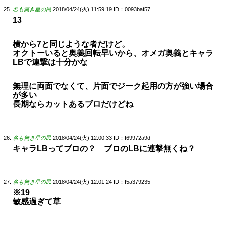
名も無き星の民
2018/04/24(火) 11:59:19
ID：0093baf57
13
横から7と同じような者だけど。
オクトーいると奥義回転早いから、オメガ奥義とキャラ
LBで連撃は十分かな
無理に両面でなくて、片面でジーク起用の方が強い場合
が多い
長期ならカットあるブロだけどね
名も無き星の民
2018/04/24(火) 12:00:33
ID：f69972a9d
キャラLBってブロの？ ブロのLBに連撃無くね？
名も無き星の民
2018/04/24(火) 12:01:24
ID：f5a379235
※19
敏感過ぎて草