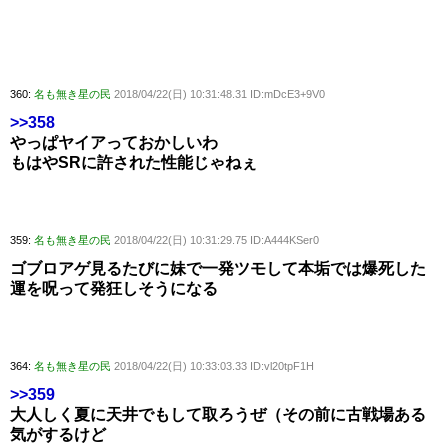
360:
名も無き星の民
2018/04/22(日) 10:31:48.31 ID:mDcE3+9V0
>>358
やっぱヤイアっておかしいわ
もはやSRに許された性能じゃねぇ
359:
名も無き星の民
2018/04/22(日) 10:31:29.75 ID:A444KSer0
ゴブロアゲ見るたびに妹で一発ツモして本垢では爆死した
運を呪って発狂しそうになる
364:
名も無き星の民
2018/04/22(日) 10:33:03.33 ID:vl20tpF1H
>>359
大人しく夏に天井でもして取ろうぜ（その前に古戦場ある
気がするけど