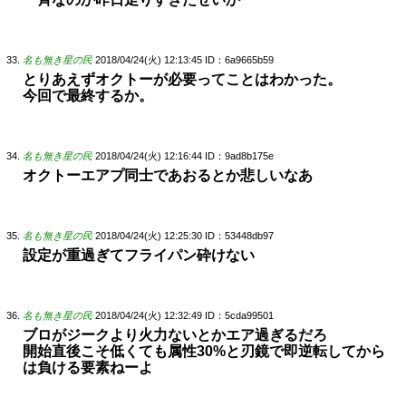
名も無き星の民
2018/04/24(火) 12:13:45
ID：6a9665b59
とりあえずオクトーが必要ってことはわかった。
今回で最終するか。
名も無き星の民
2018/04/24(火) 12:16:44
ID：9ad8b175e
オクトーエアプ同士であおるとか悲しいなあ
名も無き星の民
2018/04/24(火) 12:25:30
ID：53448db97
設定が重過ぎてフライパン砕けない
名も無き星の民
2018/04/24(火) 12:32:49
ID：5cda99501
ブロがジークより火力ないとかエア過ぎるだろ
開始直後こそ低くても属性30%と刃鏡で即逆転してから
は負ける要素ねーよ