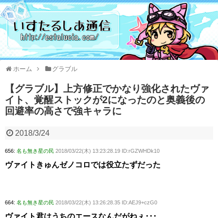
ホーム
グラブル
【グラブル】上方修正でかなり強化されたヴァ
イト、覚醒ストックが2になったのと奥義後の
回避率の高さで強キャラに
2018/3/24
656:
名も無き星の民
2018/03/22(木) 13:23:28.19 ID:rGZWHDk10
ヴァイトきゅんゼノコロでは役立たずだった
664:
名も無き星の民
2018/03/22(木) 13:26:28.35 ID:AEJ9+czG0
ヴァイト君はうちのエースなんだがねぇ･･･