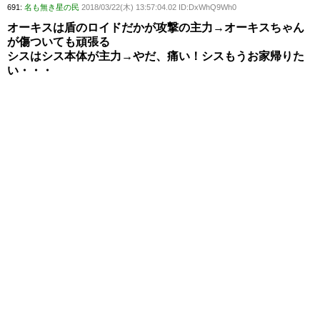
691:
名も無き星の民
2018/03/22(木) 13:57:04.02 ID:DxWhQ9Wh0
オーキスは盾のロイドだかが攻撃の主力→オーキスちゃん
が傷ついても頑張る
シスはシス本体が主力→やだ、痛い！シスもうお家帰りた
い・・・