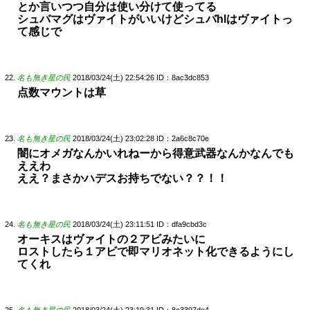
とか言いつつ自分は使い分けて使ってる
シュバマグはヴァイトがいいけどシュバhlはヴァイトっ
て感じで
名も無き星の民
2018/03/24(土) 22:54:26
ID：8ac3dc853
点数マウントは草
名も無き星の民
2018/03/24(土) 23:02:28
ID：2a6c8c70e
闇にオメガなんかいれねーから得意武器なんかなんでも
ええわ
ええ？まさかハデスお持ちでない？？！！
名も無き星の民
2018/03/24(土) 23:11:51
ID：dfa9cbd3c
オーキスはヴァイトの２アビみたいに
ロストしたら１アビで即マリオネット化できるようにし
てくれ
名も無き星の民
2018/03/24(土) 23:19:31
ID：8c3397de4