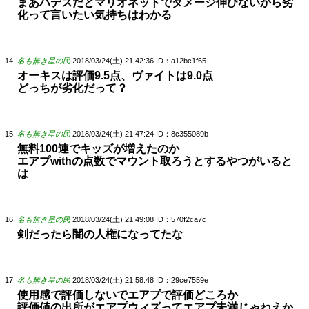
まあハデスだとマリオネットでダメージ伸びないから劣
化って言いたい気持ちはわかる
名も無き星の民
2018/03/24(土) 21:42:36
ID：a12bc1f65
オーキスは評価9.5点、ヴァイトは9.0点
どっちが劣化だって？
名も無き星の民
2018/03/24(土) 21:47:24
ID：8c355089b
無料100連でキッズが増えたのか
エアプwithの点数でマウント取ろうとするやつがいると
は
名も無き星の民
2018/03/24(土) 21:49:08
ID：570f2ca7c
剣だったら闇の人権になってたな
名も無き星の民
2018/03/24(土) 21:58:48
ID：29ce7559e
使用感で評価しないでエアプで評価どころか
評価値の出所がエアプウィズってエアプ未満じゃねえか