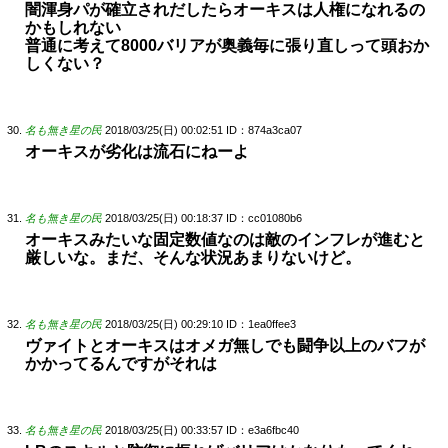
闇渾身パが確立されだしたらオーキスは人権になれるの
かもしれない
普通に考えて8000バリアが奥義毎に張り直しって頭おか
しくない？
名も無き星の民
2018/03/25(日) 00:02:51
ID：874a3ca07
オーキスが劣化は流石にねーよ
名も無き星の民
2018/03/25(日) 00:18:37
ID：cc01080b6
オーキスみたいな固定数値なのは敵のインフレが進むと
厳しいな。まだ、そんな状況あまりないけど。
名も無き星の民
2018/03/25(日) 00:29:10
ID：1ea0ffee3
ヴァイトとオーキスはオメガ無しでも闘争以上のバフが
かかってるんですがそれは
名も無き星の民
2018/03/25(日) 00:33:57
ID：e3a6fbc40