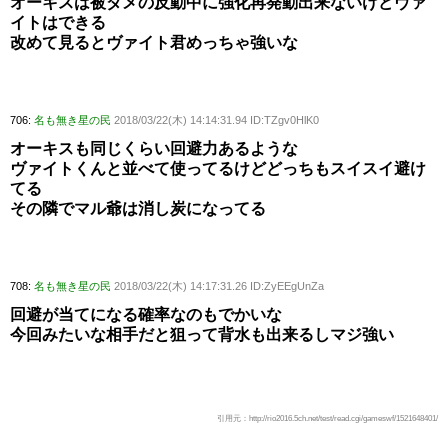
オーキスは被ダメの反動中に強化再発動出来ないけどヴァ
イトはできる
改めて見るとヴァイト君めっちゃ強いな
706:
名も無き星の民
2018/03/22(木) 14:14:31.94 ID:TZgv0HlK0
オーキスも同じくらい回避力あるような
ヴァイトくんと並べて使ってるけどどっちもスイスイ避け
てる
その隣でマル爺は消し炭になってる
708:
名も無き星の民
2018/03/22(木) 14:17:31.26 ID:ZyEEgUnZa
回避が当てになる確率なのもでかいな
今回みたいな相手だと狙って背水も出来るしマジ強い
引用元：http://rio2016.5ch.net/test/read.cgi/gameswf/1521648401/