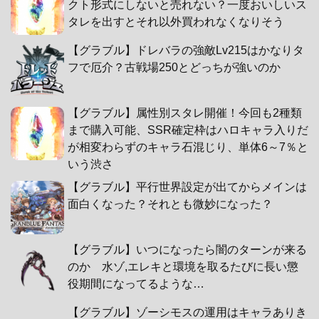
クト形式にしないと売れない？一度おいしいス
タレを出すとそれ以外買われなくなりそう
【グラブル】ドレバラの強敵Lv215はかなりタ
フで厄介？古戦場250とどっちが強いのか
【グラブル】属性別スタレ開催！今回も2種類
まで購入可能、SSR確定枠はハロキャラ入りだ
が相変わらずのキャラ石混じり、単体6～7％と
いう渋さ
【グラブル】平行世界設定が出てからメインは
面白くなった？それとも微妙になった？
【グラブル】いつになったら闇のターンが来る
のか 水ゾ,エレキと環境を取るたびに長い懲
役期間になってるような…
【グラブル】ゾーシモスの運用はキャラありき