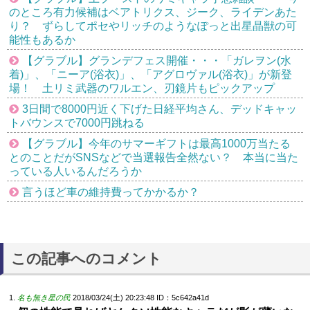
のところ有力候補はベアトリクス、ジーク、ライデンあた
り？ ずらしてポセやリッチのようなぽっと出星晶獣の可
能性もあるか
【グラブル】グランデフェス開催・・・「ガレヲン(水
着)」、「ニーア(浴衣)」、「アグロヴァル(浴衣)」が新登
場！ 土リミ武器のワルエン、刃鏡片もピックアップ
3日間で8000円近く下げた日経平均さん、デッドキャッ
トバウンスで7000円跳ねる
【グラブル】今年のサマーギフトは最高1000万当たる
とのことだがSNSなどで当選報告全然ない？ 本当に当た
っている人いるんだろうか
言うほど車の維持費ってかかるか？
この記事へのコメント
名も無き星の民
2018/03/24(土) 20:23:48
ID：5c642a41d