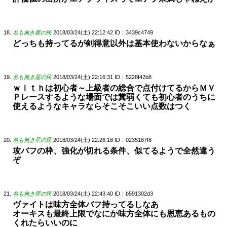
名も無き星の民
2018/03/24(土) 22:12:42
ID：3439c4749
どっちも持ってるが剣得意以外は基本使わないからなぁ
名も無き星の民
2018/03/24(土) 22:16:31
ID：5228f42b8
ｗｉｔｈは初心者～上級者の総合で点付けてるからＭＶ
Ｐレースするような場面では糞弱くても初心者のうちに
使えるようなキャラならそこそこいい点数はつく
名も無き星の民
2018/03/24(土) 22:26:18
ID：0235187f8
攻バフの枠、強化が切れる条件、似てるようで全然違う
ぞ
名も無き星の民
2018/03/24(土) 22:43:40
ID：b591302d3
ヴァイトは味方全体バフ持ってるしなあ
オーキスも最終上限でなにか味方全体にも恩恵あるもの
くれたらいいのに