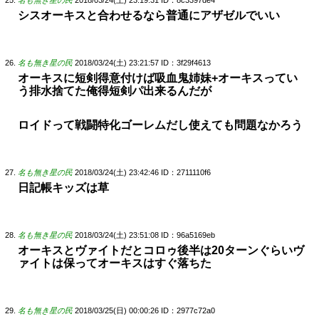
シスオーキスと合わせるなら普通にアザゼルでいい
名も無き星の民
2018/03/24(土) 23:21:57
ID：3f29f4613
オーキスに短剣得意付けば吸血鬼姉妹+オーキスってい
う排水捨てた俺得短剣パ出来るんだが
ロイドって戦闘特化ゴーレムだし使えても問題なかろう
名も無き星の民
2018/03/24(土) 23:42:46
ID：2711110f6
日記帳キッズは草
名も無き星の民
2018/03/24(土) 23:51:08
ID：96a5169eb
オーキスとヴァイトだとコロゥ後半は20ターンぐらいヴ
ァイトは保ってオーキスはすぐ落ちた
名も無き星の民
2018/03/25(日) 00:00:26
ID：2977c72a0