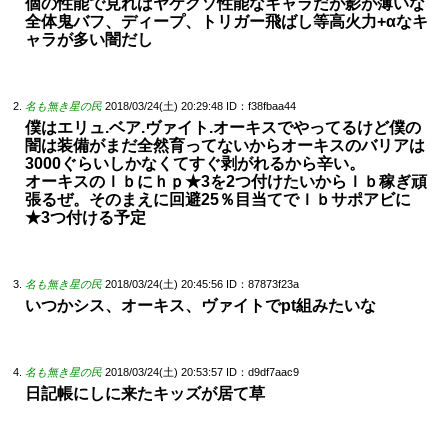
個の性能で見ればヤケクソ性能なキャラだが影が薄いな
全体鬼バフ、ディープ、トリガー飛ばし等高火力+αなキ
ャラが多い闇だし
名も無き星の民
2018/03/24(土) 20:29:48
ID：f38fbaa44
僕はエリュ.ベア.ヴァイト.オーキスでやってるけど僕の
闇は装備がまだ全然育ってないからオーキスのバリアは
3000ぐらいしかなくてすぐ剥がれるから辛い。
オーキスのｌｂにｈｐ★3を2つ付けたいからｌｂ稼ぎ頑
張るぜ。そのまえに回避25％目当てでｌｂサポアビに
★3つ付ける予定
名も無き星の民
2018/03/24(土) 20:45:56
ID：87873f23a
いつかシス、オーキス、ヴァイトでpt組みたいな
名も無き星の民
2018/03/24(土) 20:53:57
ID：d9df7aac9
日記帳にしに来たキッズが居て草