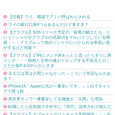
【悲報】ワイ、職場でアミバ呼ばわりされる
ワイの銀行口座4つもあるんだけど多すぎ？
【グラブル】9/26リリース予定の「銀竜の騎士たち」と
いうソシャゲがグラブルの武器UIをマルパクリしている模
様・・・グラブルって他のソシャゲにパクられる率高い気
がするけど何故？
【グラブル】17時にメンテ終わったと思ったらすぐに再
メンテ・・・純然たる斧の魂がドロップする不具合とのこ
とだが新P＆Dやらかしすぎ
主人公は実は人間じゃなかった←こういう作品なんかあ
る？
iPhone16「Apple公式が一番安いです」←これでキャリ
アで買う奴
異世界モノで一番繁栄してる種族が『人間』な理由
転職したら住民税で今年中に『30万』請求されて積んだ
【グラブル】土ブーストのリミキャラ予想雑談・・・今