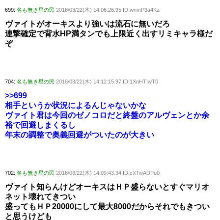
699:
名も無き星の民
2018/03/22(木) 14:06:26.95 ID:wnmP3a4Ka
ヴァイトがオーキスより強いは流石に無いだろ
連撃確定で背水HP満タンでも上限近く出すリミキャラ様だ
ぞ
704:
名も無き星の民
2018/03/22(木) 14:12:15.97 ID:1XnHTIwT0
>>699
相手というか状況によるんじゃないかな
ヴァイト君は今回のゼノコロだと終盤のアルヴェンとか余
裕で回避しまくるし
年末の調整で奥義回避がついたのが大きい
702:
名も無き星の民
2018/03/22(木) 14:09:43.34 ID:cXTwADPu0
ヴァイト知らんけどオーキスはＨＰ盛らないとすぐマリオ
ネット壊れてきつい
盛ってもＨＰ20000にして最大8000だからそれでもきつい
と思うけども