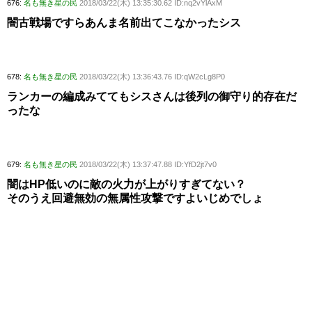
676:
名も無き星の民
2018/03/22(木) 13:35:30.62 ID:nq2vYlAxM
闇古戦場ですらあんま名前出てこなかったシス
678:
名も無き星の民
2018/03/22(木) 13:36:43.76 ID:qW2cLg8P0
ランカーの編成みててもシスさんは後列の御守り的存在だ
ったな
679:
名も無き星の民
2018/03/22(木) 13:37:47.88 ID:YfD2jt7v0
闇はHP低いのに敵の火力が上がりすぎてない？
そのうえ回避無効の無属性攻撃ですよいじめでしょ