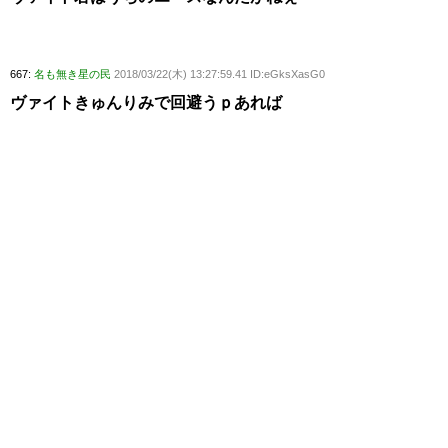
667:
名も無き星の民
2018/03/22(木) 13:27:59.41 ID:eGksXasG0
ヴァイトきゅんりみで回避うｐあれば