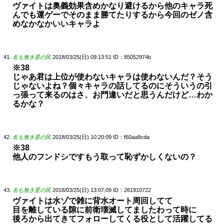
ヴァイトは奥義効果含めかなり避けるから他のキャラ死
んでも運ゲーでそのまま勝てたりするから今回のゼノ含
めなかなかいいキャラよ
名も無き星の民
2018/03/25(日) 09:13:51
ID：85052974b
※38
じゃあ君は上位が使わないキャラは使わないんだ？そう
じゃないよね？個々キャラの話してるのにそういうの引
っ張って来るのはさ、お門違いだと思うんだけど…わか
るかな？
名も無き星の民
2018/03/25(日) 10:20:09
ID：f60aa8cda
※38
他人のフンドシですもう取って恥ずかしくないの？
名も無き星の民
2018/03/25(日) 13:07:09
ID：261910722
ヴァイトは水ゾで雑に背水オート周回してて
目を離している隙に前衛壊滅してましたわって時に
後ろから出てきてフォローしてくる役として活躍してる