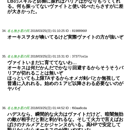
LBのスキルと防御に振ればバリアはかなりもってくれ
る。何も振ってないヴァイトと使い比べたらさすがに差
が大きかった。
名も無き星の民
2018/03/25(日) 01:10:25
ID：81988966f
オーキスヲタが喚いてるけど実際ヴァイトの方が強いぞ
名も無き星の民
2018/03/25(日) 01:15:31
ID：37377ce1a
ヴァイトいまだに育ててないわ…
オーキスは何だかんだでかなり回避するからそうそうバ
リアが切れることは無いぞ
ほっといても上限TAするからオメガ剣パとか無視して
普通に入れれる。始めの１アビ以降さわる必要ないのが
ヤバイ
名も無き星の民
2018/03/25(日) 01:44:52
ID：f60aa8cda
ハデスなら、瞬間的な火力はヴァイトだけど、暗闇無効
の敵が相手だと割と剥がれるな。そして火力で言えばお
ばけのナルメアとかジャンヌがいる。高HPで安定して
殴りたいならオーキスのが使いやすいな。