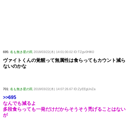
695:
名も無き星の民
2018/03/22(木) 14:01:00.02 ID:TZgv0HlK0
ヴァイトくんの覚醒って無属性は食らってもカウント減ら
ないのかな
701:
名も無き星の民
2018/03/22(木) 14:07:26.67 ID:ZyEEgUnZa
>>695
なんでも減るよ
多段食らっても一発だけだからそうそう禿げることはない
が