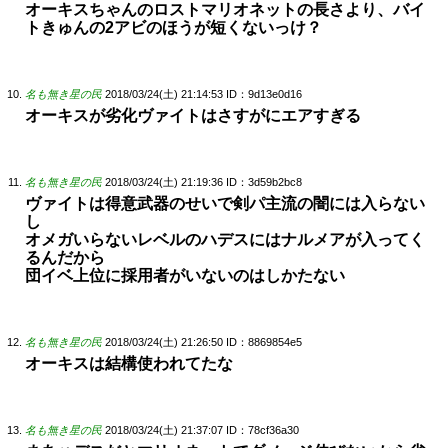
オーキスちゃんのロストマリオネットの長さより、バイ
トきゅんの2アビのほうが短くないっけ？
名も無き星の民
2018/03/24(土) 21:14:53
ID：9d13e0d16
オーキスが劣化ヴァイトはさすがにエアすぎる
名も無き星の民
2018/03/24(土) 21:19:36
ID：3d59b2bc8
ヴァイトは得意武器のせいで剣パ主流の闇には入らない
し
オメガいらないレベルのハデスにはナルメアが入ってく
るんだから
団イベ上位に採用者がいないのはしかたない
名も無き星の民
2018/03/24(土) 21:26:50
ID：8869854e5
オーキスは結構使われてたな
名も無き星の民
2018/03/24(土) 21:37:07
ID：78cf36a30