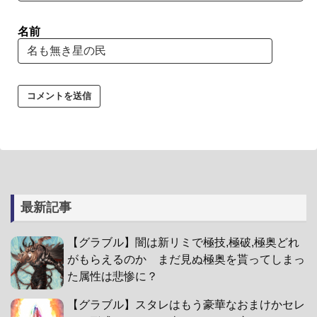
名前
最新記事
【グラブル】闇は新リミで極技,極破,極奥どれ
がもらえるのか まだ見ぬ極奥を貰ってしまっ
た属性は悲惨に？
【グラブル】スタレはもう豪華なおまけかセレ