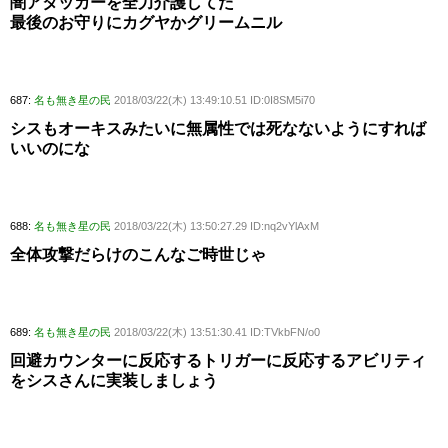
闇アタッカーを全力介護してた
最後のお守りにカグヤかグリームニル
687:
名も無き星の民
2018/03/22(木) 13:49:10.51 ID:0I8SM5i70
シスもオーキスみたいに無属性では死なないようにすれば
いいのにな
688:
名も無き星の民
2018/03/22(木) 13:50:27.29 ID:nq2vYlAxM
全体攻撃だらけのこんなご時世じゃ
689:
名も無き星の民
2018/03/22(木) 13:51:30.41 ID:TVkbFN/o0
回避カウンターに反応するトリガーに反応するアビリティ
をシスさんに実装しましょう