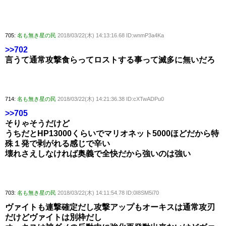
705:
名も無き星の民
2018/03/22(木) 14:13:16.68 ID:wnmP3a4Ka
>>702
言うて通常攻撃食らってロストする事って滅多に無いだろ
714:
名も無き星の民
2018/03/22(木) 14:21:36.38 ID:cXTwADPu0
>>705
そりゃそうだけど
うちだとHP13000くらいでマリオネット5000ほどだから特
殊１発で剥がれる感じで辛い
壊れさえしなければ奥義で全快だから強いのは強い
703:
名も無き星の民
2018/03/22(木) 14:11:54.78 ID:0I8SM5i70
ヴァイトも連撃確定だし攻撃アップもオーキスは通常攻刃
だけどヴァイトは別枠だし