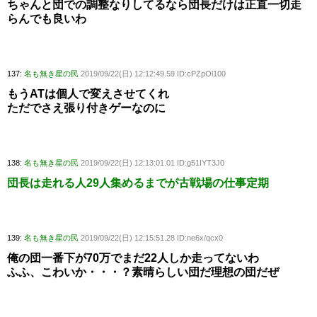
ちゃんと団での調整なりしてるなら団長だけは正直一切走
らんでも良いわ
137:
名も無き星の民
2019/09/22(日) 12:12:49.59 ID:cPZpOl100
もうATは個人で変えさせてくれ
ただでさえ張り付きゲーなのに
138:
名も無き星の民
2019/09/22(日) 12:13:01.01 ID:g51IYT3J0
団長は走れる人29人集めるまでが古戦場の仕事定期
139:
名も無き星の民
2019/09/22(日) 12:15:51.28 ID:ne6x/qcx0
俺の団一番下が70万でまだ22人しか走ってないわ
ふふ、こわいか・・・？素晴らしい団だ理想の団だぜ