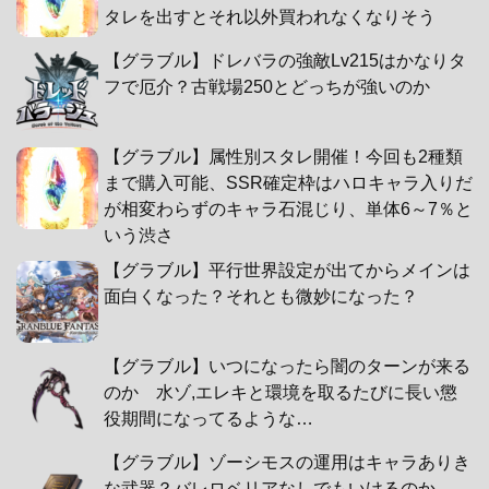
タレを出すとそれ以外買われなくなりそう
【グラブル】ドレバラの強敵Lv215はかなりタ
フで厄介？古戦場250とどっちが強いのか
【グラブル】属性別スタレ開催！今回も2種類
まで購入可能、SSR確定枠はハロキャラ入りだ
が相変わらずのキャラ石混じり、単体6～7％と
いう渋さ
【グラブル】平行世界設定が出てからメインは
面白くなった？それとも微妙になった？
【グラブル】いつになったら闇のターンが来る
のか 水ゾ,エレキと環境を取るたびに長い懲
役期間になってるような…
【グラブル】ゾーシモスの運用はキャラありき
な武器？バレロベリアなしでもいけるのか