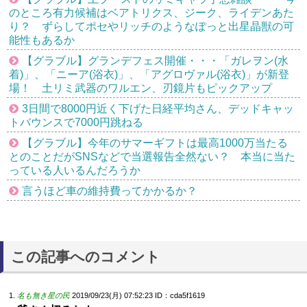
のところ有力候補はベアトリクス、ジーク、ライデンあた
り？ ずらしてポセやリッチのようなぽっと出星晶獣の可
能性もあるか
【グラブル】グランデフェス開催・・・「ガレヲン(水
着)」、「ニーア(浴衣)」、「アグロヴァル(浴衣)」が新登
場！ 土リミ武器のワルエン、刃鏡片もピックアップ
3日間で8000円近く下げた日経平均さん、デッドキャッ
トバウンスで7000円跳ねる
【グラブル】今年のサマーギフトは最高1000万当たる
とのことだがSNSなどで当選報告全然ない？ 本当に当た
っている人いるんだろうか
言うほど車の維持費ってかかるか？
この記事へのコメント
名も無き星の民
2019/09/23(月) 07:52:23
ID：cda5f1619