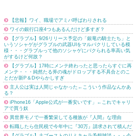
【悲報】ワイ、職場でアミバ呼ばわりされる
ワイの銀行口座4つもあるんだけど多すぎ？
【グラブル】9/26リリース予定の「銀竜の騎士たち」と
いうソシャゲがグラブルの武器UIをマルパクリしている模
様・・・グラブルって他のソシャゲにパクられる率高い気
がするけど何故？
【グラブル】17時にメンテ終わったと思ったらすぐに再
メンテ・・・純然たる斧の魂がドロップする不具合とのこ
とだが新P＆Dやらかしすぎ
主人公は実は人間じゃなかった←こういう作品なんかあ
る？
iPhone16「Apple公式が一番安いです」←これでキャリ
アで買う奴
異世界モノで一番繁栄してる種族が『人間』な理由
転職したら住民税で今年中に『30万』請求されて積んだ
【グラブル】土ブーストのリミキャラ予想雑談・・・今