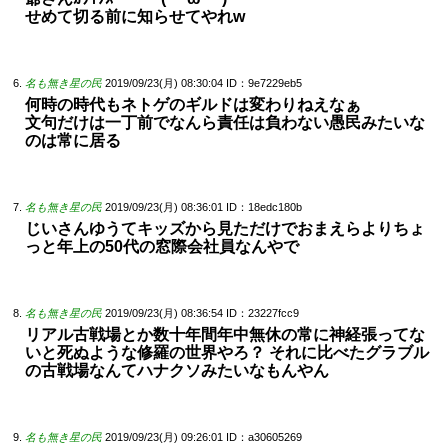
せめて切る前に知らせてやれw
名も無き星の民
2019/09/23(月) 08:30:04
ID：9e7229eb5
何時の時代もネトゲのギルドは変わりねえなぁ
文句だけは一丁前でなんら責任は負わない愚民みたいな
のは常に居る
名も無き星の民
2019/09/23(月) 08:36:01
ID：18edc180b
じいさんゆうてキッズから見ただけでおまえらよりちょ
っと年上の50代の窓際会社員なんやで
名も無き星の民
2019/09/23(月) 08:36:54
ID：23227fcc9
リアル古戦場とか数十年間年中無休の常に神経張ってな
いと死ぬような修羅の世界やろ？ それに比べたグラブル
の古戦場なんてハナクソみたいなもんやん
名も無き星の民
2019/09/23(月) 09:26:01
ID：a30605269