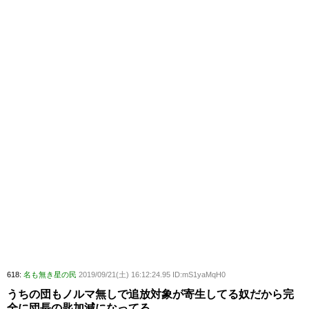
618:
名も無き星の民
2019/09/21(土) 16:12:24.95 ID:mS1yaMqH0
うちの団もノルマ無しで追放対象が寄生してる奴だから完
全に団長の匙加減になってる