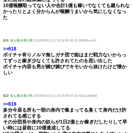
10億報酬取ってない人や合計1億も稼いでなくても蹴られな
かったりとよく分からんが報酬うまいから気にしなくなっ
た
619:
名も無き星の民
2019/09/21(土) 16:18:36.99 ID:ZEMHi+um0
>>618
ボイチャ有りノルマ無しガチ団で姫はまだ戦力ないからっ
てずっと稼ぎ少なくても許されてたのを思い出した
ボイチャ内容も男が媚び媚びでキモいから抜けたけど懐か
しい
622:
名も無き星の民
2019/09/21(土) 16:33:58.07 ID:mS1yaMqH0
>>619
多分今居る所も一部の身内で集まってる臭くて身内だけ許
されてる感じする
その分団長や身内の奴らが1日2億とか稼ぎだしたりして早
い時には昼前に10億達成してる