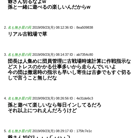
爺さん切るなよw
孫と一緒に遊べるの楽しいんだからw
名も無き星の民
2019/09/23(月) 08:12:36
ID：8ea509838
リアル古戦場で草
名も無き星の民
2019/09/23(月) 08:14:37
ID：ab7354c80
団長は人集めに団員管理に古戦場時速計算に作戦指示な
どストレスのかかる仕事多いから走らんでいいよ
今の団は撤退時の指示も早いし寄生は古参でもすぐ切る
しで言うこと無しだな
名も無き星の民
2019/09/23(月) 08:26:56
ID：4e31de6c3
孫と遊べて楽しいなら毎日インしてるだろ
それ以上につれえんだろうけど
名も無き星の民
2019/09/23(月) 08:29:17
ID：175fc7e1c
爺さんｶﾜｲｿｽ・・・(´・ω・`)