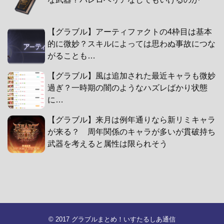
【グラブル】アーティファクトの4枠目は基本
的に微妙？スキルによっては思わぬ事故につな
がることも…
【グラブル】風は追加された最近キャラも微妙
過ぎ？一時期の闇のようなハズレばかり状態
に…
【グラブル】来月は例年通りなら新リミキャラ
が来る？ 周年関係のキャラが多いが貫破持ち
武器を考えると属性は限られそう
© 2017
グラブルまとめ！いすたるしあ通信