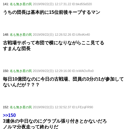
141:
名も無き星の民
2019/09/22(日) 12:17:31.22 ID:bkd5Sd320
うちの団長は基本的に15位前後キープするマン
148:
名も無き星の民
2019/09/22(日) 12:26:52.26 ID:UIfxtKn40
古戦場サボって布団で横になりながらここ見てる
すまんな団長
150:
名も無き星の民
2019/09/22(日) 12:29:16.00 ID:/sWAOxRo0
毎日10億団なのに今日の古戦場、団員の3分の1が参加して
ないんだが？？？
152:
名も無き星の民
2019/09/22(日) 12:32:52.37 ID:LFEzqFR90
>>150
3連休の中日なのにグラブル張り付きとかないだろ
ノルマ分夜走って終わりだ