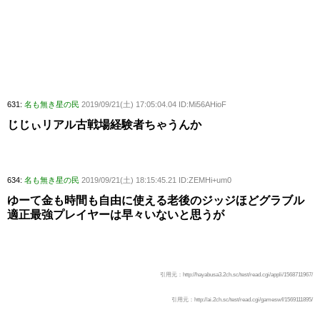
631:
名も無き星の民
2019/09/21(土) 17:05:04.04 ID:Mi56AHioF
じじぃリアル古戦場経験者ちゃうんか
634:
名も無き星の民
2019/09/21(土) 18:15:45.21 ID:ZEMHi+um0
ゆーて金も時間も自由に使える老後のジッジほどグラブル
適正最強プレイヤーは早々いないと思うが
引用元：http://hayabusa3.2ch.sc/test/read.cgi/appli/1568711967/
引用元：http://ai.2ch.sc/test/read.cgi/gameswf/1569111895/