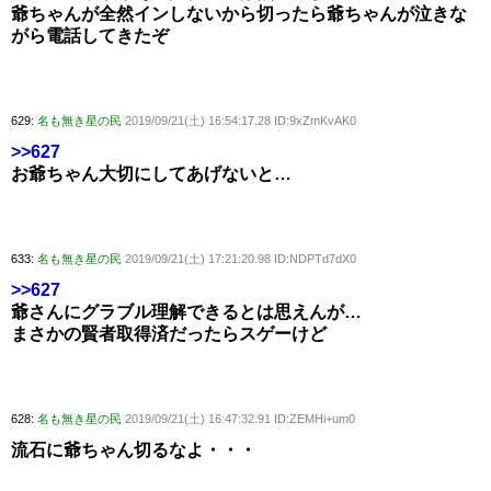
爺ちゃんが全然インしないから切ったら爺ちゃんが泣きな
がら電話してきたぞ
629:
名も無き星の民
2019/09/21(土) 16:54:17.28 ID:9xZmKvAK0
>>627
お爺ちゃん大切にしてあげないと…
633:
名も無き星の民
2019/09/21(土) 17:21:20.98 ID:NDPTd7dX0
>>627
爺さんにグラブル理解できるとは思えんが…
まさかの賢者取得済だったらスゲーけど
628:
名も無き星の民
2019/09/21(土) 16:47:32.91 ID:ZEMHi+um0
流石に爺ちゃん切るなよ・・・