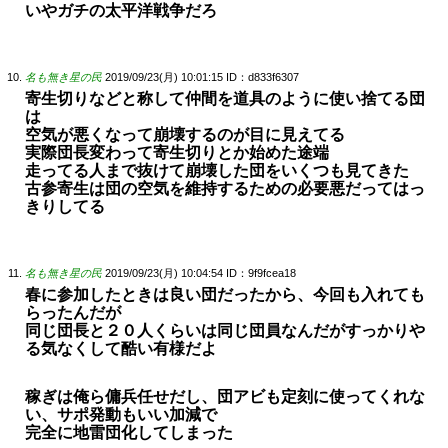
いやガチの太平洋戦争だろ
名も無き星の民
2019/09/23(月) 10:01:15
ID：d833f6307
寄生切りなどと称して仲間を道具のように使い捨てる団
は
空気が悪くなって崩壊するのが目に見えてる
実際団長変わって寄生切りとか始めた途端
走ってる人まで抜けて崩壊した団をいくつも見てきた
古参寄生は団の空気を維持するための必要悪だってはっ
きりしてる
名も無き星の民
2019/09/23(月) 10:04:54
ID：9f9fcea18
春に参加したときは良い団だったから、今回も入れても
らったんだが
同じ団長と２０人くらいは同じ団員なんだがすっかりや
る気なくして酷い有様だよ
稼ぎは俺ら傭兵任せだし、団アビも定刻に使ってくれな
い、サポ発動もいい加減で
完全に地雷団化してしまった