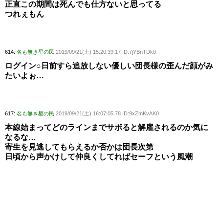
正直この期間は死んでも仕方ないと思ってる
つれぇもん
614:
名も無き星の民
2019/09/21(土) 15:20:39.17 ID:7jYBnTDk0
ログイン○日前すら追放しない優しい団長様の歪んだ顔がみ
たいよぉ…
617:
名も無き星の民
2019/09/21(土) 16:07:05.78 ID:9xZmKvAK0
本線始まってどのラインまでサボると解雇されるのか気に
なるな…
寄生を見逃してもらえるか否かは団長次第
日頃から声かけして仲良くしてればセーフという風潮