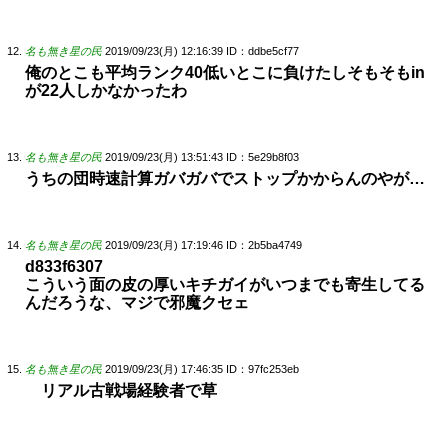
名も無き星の民
2019/09/23(月) 12:16:39
ID：ddbe5cf77
俺のとこも平均ランク40低いとこに負けたしそもそもin
が22人しかなかったわ
名も無き星の民
2019/09/23(月) 13:51:43
ID：5e29b8f03
うちの団時速計算ガバガバでストップかからんのやが…
名も無き星の民
2019/09/23(月) 17:19:46
ID：2b5ba4749
d833f6307
こういう面の皮の厚いキチガイがいつまでも寄生してる
んだろうな、マジで邪魔クセェ
名も無き星の民
2019/09/23(月) 17:46:35
ID：97fc253eb
リアル古戦場経験者で草