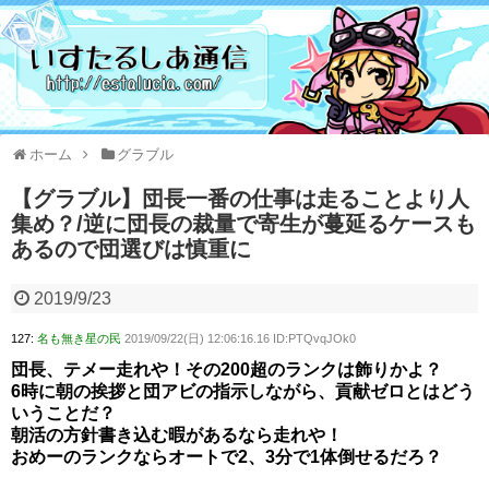
ホーム
グラブル
【グラブル】団長一番の仕事は走ることより人
集め？/逆に団長の裁量で寄生が蔓延るケースも
あるので団選びは慎重に
2019/9/23
127:
名も無き星の民
2019/09/22(日) 12:06:16.16 ID:PTQvqJOk0
団長、テメー走れや！その200超のランクは飾りかよ？
6時に朝の挨拶と団アビの指示しながら、貢献ゼロとはどう
いうことだ？
朝活の方針書き込む暇があるなら走れや！
おめーのランクならオートで2、3分で1体倒せるだろ？