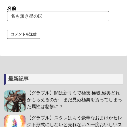
名前
最新記事
【グラブル】闇は新リミで極技,極破,極奥どれ
がもらえるのか まだ見ぬ極奥を貰ってしまっ
た属性は悲惨に？
【グラブル】スタレはもう豪華なおまけかセレ
クト形式にしないと売れない？一度おいしいス