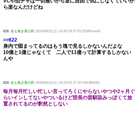
VCや団チャは一切無いから逆に自由で気にしなくていいか
ら楽なんだけどね
626:
名も無き星の民
2019/09/21(土) 16:43:29.57 ID:ZEMHi+um0
>>622
身内で固まってるのはもう塊で見るしかないんだよな
10億と1億じゃなくて 二人で11億って計算するしかない
んや
620:
名も無き星の民
2019/09/21(土) 16:23:53.37 ID:r55LBR6S0
毎月毎月忙しい忙しい言ってろくにやらないやつや2ヶ月ぐ
らいインしてないやついるけど団長の昔馴染みっぽくて放
置されてるのが釈然としない