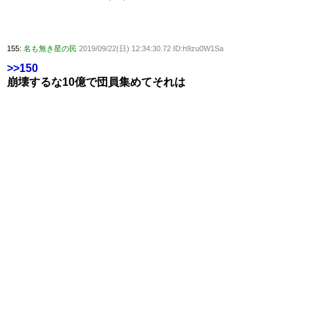
155:
名も無き星の民
2019/09/22(日) 12:34:30.72 ID:h9zu0W1Sa
>>150
崩壊するな10億で団員集めてそれは