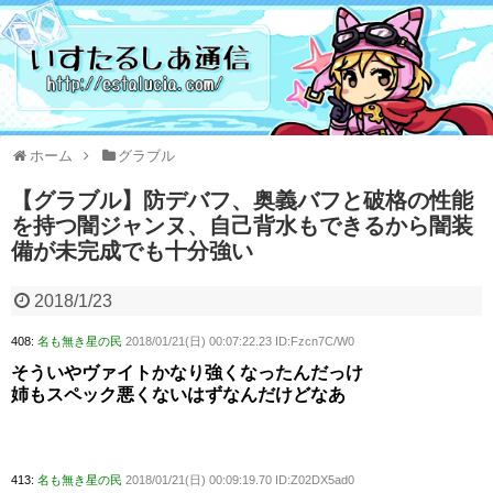
ホーム
グラブル
【グラブル】防デバフ、奥義バフと破格の性能
を持つ闇ジャンヌ、自己背水もできるから闇装
備が未完成でも十分強い
2018/1/23
408:
名も無き星の民
2018/01/21(日) 00:07:22.23 ID:Fzcn7C/W0
そういやヴァイトかなり強くなったんだっけ
姉もスペック悪くないはずなんだけどなあ
413:
名も無き星の民
2018/01/21(日) 00:09:19.70 ID:Z02DX5ad0