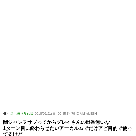
484:
名も無き星の民
2018/01/21(日) 00:45:54.76 ID:VkKujuE5H
闇ジャンヌサプってからグレイさんの出番無いな
1ターン目に終わらせたいアーカルムでだけアビ目的で使っ
てるけど