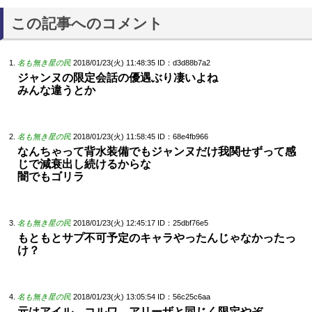
この記事へのコメント
名も無き星の民
2018/01/23(火) 11:48:35
ID：d3d88b7a2
ジャンヌの限定会話の優遇ぶり凄いよね
みんな違うとか
名も無き星の民
2018/01/23(火) 11:58:45
ID：68e4fb966
なんちゃって背水装備でもジャンヌだけ我関せずって感
じで減衰出し続けるからな
闇でもゴリラ
名も無き星の民
2018/01/23(火) 12:45:17
ID：25dbf76e5
もともとサプ不可予定のキャラやったんじゃなかったっ
け？
名も無き星の民
2018/01/23(火) 13:05:54
ID：56c25c6aa
元はアイル、コルワ、アリーザと同じく限定やぞ