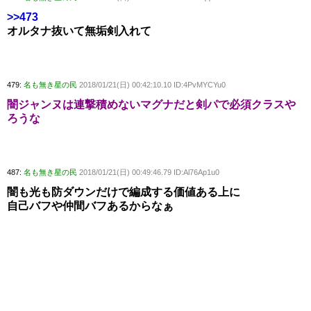
>>473
オルタナ抜いて無垢剣入れて
479:
名も無き星の民
2018/01/21(日) 00:42:10.10 ID:4PvMYCYu0
闇ジャンヌは連撃積めないマグナだと剣パで必須クラスや
ろうな
487:
名も無き星の民
2018/01/21(日) 00:49:46.79 ID:Al76Ap1u0
闇も光も防ダウンだけで編成する価値ある上に
自己バフや仲間バフあるからなぁ