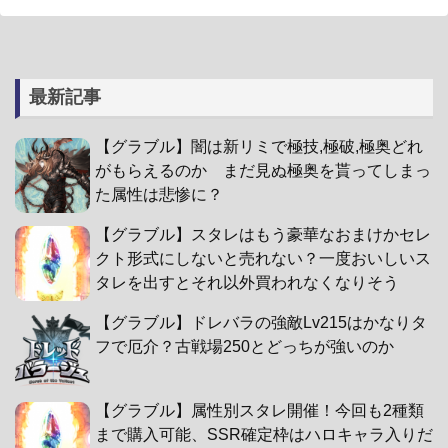
最新記事
【グラブル】闇は新リミで極技,極破,極奥どれ
がもらえるのか まだ見ぬ極奥を貰ってしまっ
た属性は悲惨に？
【グラブル】スタレはもう豪華なおまけかセレ
クト形式にしないと売れない？一度おいしいス
タレを出すとそれ以外買われなくなりそう
【グラブル】ドレバラの強敵Lv215はかなりタ
フで厄介？古戦場250とどっちが強いのか
【グラブル】属性別スタレ開催！今回も2種類
まで購入可能、SSR確定枠はハロキャラ入りだ