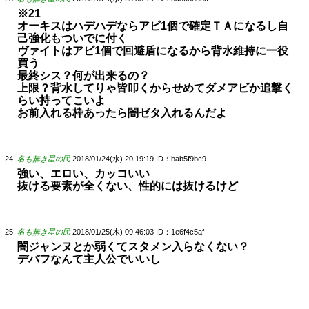
※21
オーキスはハデハデならアビ1個で確定ＴＡになるし自
己強化もついでに付く
ヴァイトはアビ1個で回避盾になるから背水維持に一役
買う
最終シス？何が出来るの？
上限？背水してりゃ皆叩くからせめてダメアビか追撃く
らい持ってこいよ
お前入れる枠あったら闇ゼタ入れるんだよ
名も無き星の民
2018/01/24(水) 20:19:19
ID：bab5f9bc9
強い、エロい、カッコいい
抜ける要素が全くない、性的には抜けるけど
名も無き星の民
2018/01/25(木) 09:46:03
ID：1e6f4c5af
闇ジャンヌとか弱くてスタメン入らなくない？
デバフなんて主人公でいいし