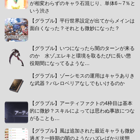
が相変わらずのキャラ石混じり、単体6～7％と
いう渋さ
【グラブル】平行世界設定が出てからメインは
面白くなった？それとも微妙になった？
【グラブル】いつになったら闇のターンが来る
のか 水ゾ,エレキと環境を取るたびに長い懲
役期間になってるような…
【グラブル】ゾーシモスの運用はキャラありき
な武器？バレロベリアなしでもいけるのか
【グラブル】アーティファクトの4枠目は基本
的に微妙？スキルによっては思わぬ事故につな
がることも…
【グラブル】風は追加された最近キャラも微妙
過ぎ？一時期の闇のようなハズレばかり状態