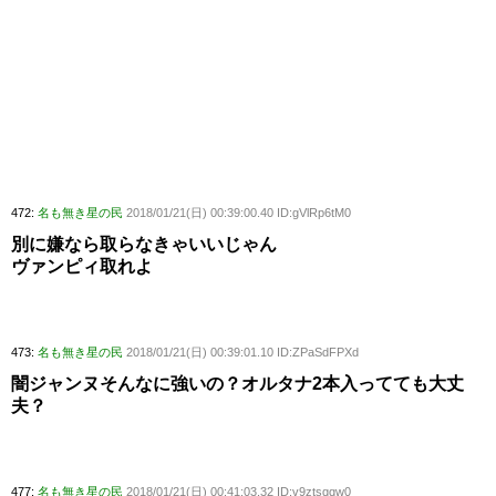
472:
名も無き星の民
2018/01/21(日) 00:39:00.40 ID:gVlRp6tM0
別に嫌なら取らなきゃいいじゃん
ヴァンピィ取れよ
473:
名も無き星の民
2018/01/21(日) 00:39:01.10 ID:ZPaSdFPXd
闇ジャンヌそんなに強いの？オルタナ2本入ってても大丈
夫？
477:
名も無き星の民
2018/01/21(日) 00:41:03.32 ID:v9ztsqqw0