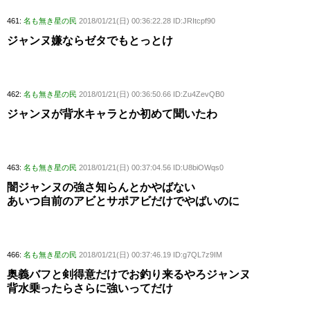
461:
名も無き星の民
2018/01/21(日) 00:36:22.28 ID:JRItcpf90
ジャンヌ嫌ならゼタでもとっとけ
462:
名も無き星の民
2018/01/21(日) 00:36:50.66 ID:Zu4ZevQB0
ジャンヌが背水キャラとか初めて聞いたわ
463:
名も無き星の民
2018/01/21(日) 00:37:04.56 ID:U8biOWqs0
闇ジャンヌの強さ知らんとかやばない
あいつ自前のアビとサポアビだけでやばいのに
466:
名も無き星の民
2018/01/21(日) 00:37:46.19 ID:g7QL7z9IM
奥義バフと剣得意だけでお釣り来るやろジャンヌ
背水乗ったらさらに強いってだけ