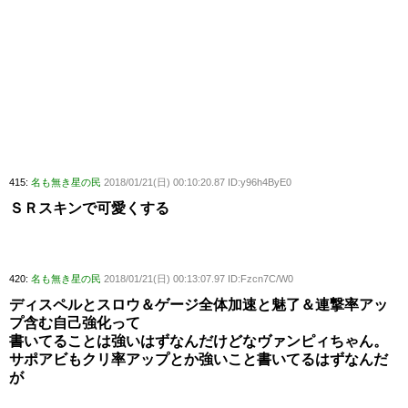
415:
名も無き星の民
2018/01/21(日) 00:10:20.87 ID:y96h4ByE0
ＳＲスキンで可愛くする
420:
名も無き星の民
2018/01/21(日) 00:13:07.97 ID:Fzcn7C/W0
ディスペルとスロウ＆ゲージ全体加速と魅了＆連撃率アッ
プ含む自己強化って
書いてることは強いはずなんだけどなヴァンピィちゃん。
サポアビもクリ率アップとか強いこと書いてるはずなんだ
が