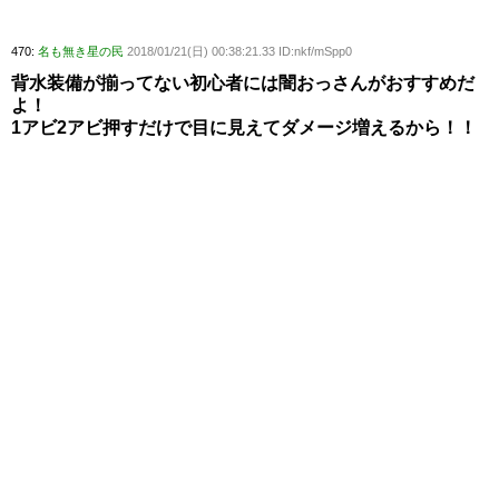
470:
名も無き星の民
2018/01/21(日) 00:38:21.33 ID:nkf/mSpp0
背水装備が揃ってない初心者には闇おっさんがおすすめだ
よ！
1アビ2アビ押すだけで目に見えてダメージ増えるから！！