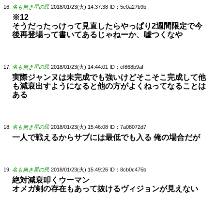
名も無き星の民
2018/01/23(火) 14:37:38
ID：5c0a27b9b
※12
そうだったっけって見直したらやっぱり2週間限定で今
後再登場って書いてあるじゃねーか、嘘つくなや
名も無き星の民
2018/01/23(火) 14:44:01
ID：ef868b9af
実際ジャンヌは未完成でも強いけどそこそこ完成して他
も減衰出すようになると他の方がよくねってなることは
ある
名も無き星の民
2018/01/23(火) 15:46:08
ID：7a08072d7
一人で戦えるからサブには最低でも入る 俺の場合だが
名も無き星の民
2018/01/23(火) 15:49:26
ID：8cb0c475b
絶対減衰叩くウーマン
オメガ剣の存在もあって抜けるヴィジョンが見えない