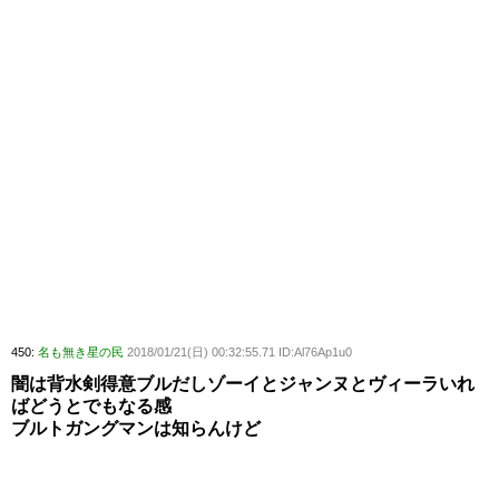
450:
名も無き星の民
2018/01/21(日) 00:32:55.71 ID:Al76Ap1u0
闇は背水剣得意ブルだしゾーイとジャンヌとヴィーラいれ
ばどうとでもなる感
ブルトガングマンは知らんけど