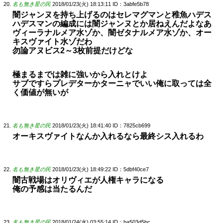
名も無き星の民
2018/01/23(火) 18:13:11
ID：3abfe5b78
闇ジャンヌを持ち上げるのはセレマグマンと稚魚ハデス
ハデスマンの編成には闇ジャンヌとか居ねえんだよなあ
ヴィーラナルメア水ゾか、闇ゼタナルメア水ゾか、オー
キスヴァイト水ゾだわ
勿論アヌビス2～3枚前提だけどな
極まるまでは雑に強いから入れとけよ
サブですらプレデターかターニャでいい俺に取っては全
く価値が無いが
名も無き星の民
2018/01/23(火) 18:41:40
ID：7825cb699
オーキスヴァイトなんか入れるなら最終シス入れるわ
名も無き星の民
2018/01/23(火) 18:49:22
ID：5dbf40ce7
闇古戦場はオリヴィエが人権キャラになる
俺の予感は当たるんだ
名も無き星の民
2018/01/24(水) 03:55:14
ID：ba503d5bc