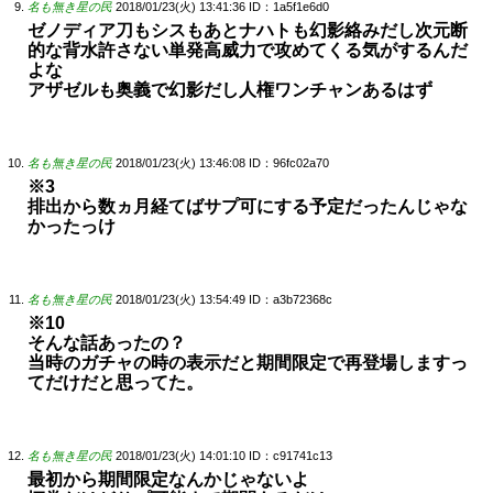
名も無き星の民
2018/01/23(火) 13:41:36
ID：1a5f1e6d0
ゼノディア刀もシスもあとナハトも幻影絡みだし次元断
的な背水許さない単発高威力で攻めてくる気がするんだ
よな
アザゼルも奥義で幻影だし人権ワンチャンあるはず
名も無き星の民
2018/01/23(火) 13:46:08
ID：96fc02a70
※3
排出から数ヵ月経てばサプ可にする予定だったんじゃな
かったっけ
名も無き星の民
2018/01/23(火) 13:54:49
ID：a3b72368c
※10
そんな話あったの？
当時のガチャの時の表示だと期間限定で再登場しますっ
てだけだと思ってた。
名も無き星の民
2018/01/23(火) 14:01:10
ID：c91741c13
最初から期間限定なんかじゃないよ