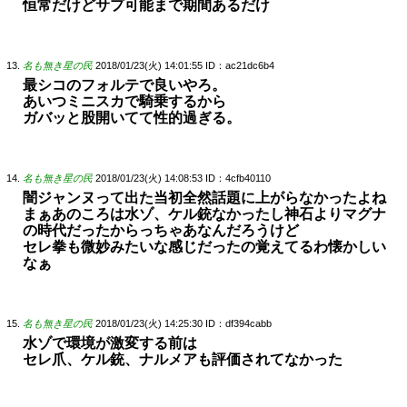
恒常だけどサプ可能まで期間あるだけ
名も無き星の民
2018/01/23(火) 14:01:55
ID：ac21dc6b4
最シコのフォルテで良いやろ。
あいつミニスカで騎乗するから
ガバッと股開いてて性的過ぎる。
名も無き星の民
2018/01/23(火) 14:08:53
ID：4cfb40110
闇ジャンヌって出た当初全然話題に上がらなかったよね
まぁあのころは水ゾ、ケル銃なかったし神石よりマグナ
の時代だったからっちゃあなんだろうけど
セレ拳も微妙みたいな感じだったの覚えてるわ懐かしい
なぁ
名も無き星の民
2018/01/23(火) 14:25:30
ID：df394cabb
水ゾで環境が激変する前は
セレ爪、ケル銃、ナルメアも評価されてなかった