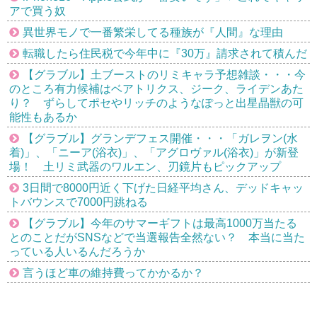
アで買う奴
異世界モノで一番繁栄してる種族が『人間』な理由
転職したら住民税で今年中に『30万』請求されて積んだ
【グラブル】土ブーストのリミキャラ予想雑談・・・今
のところ有力候補はベアトリクス、ジーク、ライデンあた
り？ ずらしてポセやリッチのようなぽっと出星晶獣の可
能性もあるか
【グラブル】グランデフェス開催・・・「ガレヲン(水
着)」、「ニーア(浴衣)」、「アグロヴァル(浴衣)」が新登
場！ 土リミ武器のワルエン、刃鏡片もピックアップ
3日間で8000円近く下げた日経平均さん、デッドキャッ
トバウンスで7000円跳ねる
【グラブル】今年のサマーギフトは最高1000万当たる
とのことだがSNSなどで当選報告全然ない？ 本当に当た
っている人いるんだろうか
言うほど車の維持費ってかかるか？