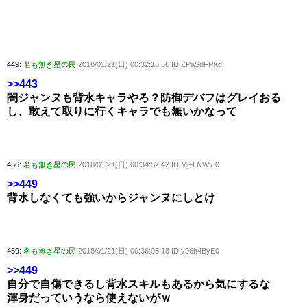
449:
名も無き星の民
2018/01/21(日) 00:32:16.66 ID:ZPaSdFPXd
>>443
闇ジャンヌも背水キャラやろ？防御デバフはグレイおる
し、敢えて取りに行くキャラでも無いかなって
456:
名も無き星の民
2018/01/21(日) 00:34:52.42 ID:Mj+LNWvI0
>>449
背水しなくても強いからジャンヌにしとけ
459:
名も無き星の民
2018/01/21(日) 00:36:03.18 ID:y96h4ByE0
>>449
自分で自傷できるし背水スキルもあるから気にするな
渾身だっていうなら使えないがｗ