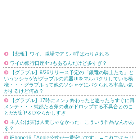
【悲報】ワイ、職場でアミバ呼ばわりされる
ワイの銀行口座4つもあるんだけど多すぎ？
【グラブル】9/26リリース予定の「銀竜の騎士たち」と
いうソシャゲがグラブルの武器UIをマルパクリしている模
様・・・グラブルって他のソシャゲにパクられる率高い気
がするけど何故？
【グラブル】17時にメンテ終わったと思ったらすぐに再
メンテ・・・純然たる斧の魂がドロップする不具合とのこ
とだが新P＆Dやらかしすぎ
主人公は実は人間じゃなかった←こういう作品なんかあ
る？
iPhone16「Apple公式が一番安いです」←これでキャリ