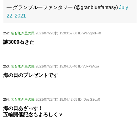
— グランブルーファンタジー (@granbluefantasy)
July
22, 2021
252:
名も無き星の民
2021/07/22(木) 15:03:57.60 ID:W1qgpeF+0
謎3000石きた
253:
名も無き星の民
2021/07/22(木) 15:04:35.40 ID:V8x+9Ac/a
海の日のプレゼントです
254:
名も無き星の民
2021/07/22(木) 15:04:42.65 ID:fDozG2cx0
海の日あざっす！
五輪開催記念もよろしくｖ