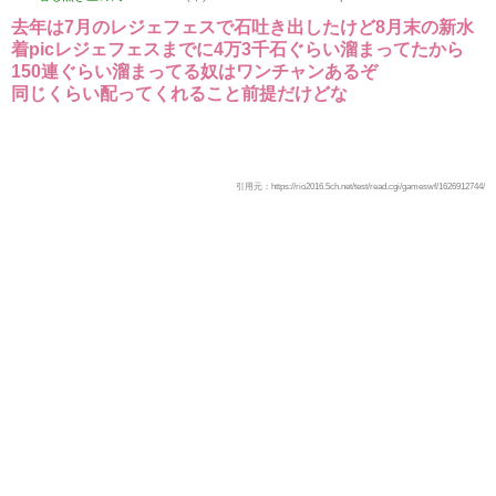
去年は7月のレジェフェスで石吐き出したけど8月末の新水
着picレジェフェスまでに4万3千石ぐらい溜まってたから
150連ぐらい溜まってる奴はワンチャンあるぞ
同じくらい配ってくれること前提だけどな
引用元：https://rio2016.5ch.net/test/read.cgi/gameswf/1626912744/