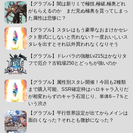
【グラブル】闇は新リミで極技,極破,極奥どれ
がもらえるのか まだ見ぬ極奥を貰ってしまっ
た属性は悲惨に？
【グラブル】スタレはもう豪華なおまけかセレ
クト形式にしないと売れない？一度おいしいス
タレを出すとそれ以外買われなくなりそう
【グラブル】ドレバラの強敵Lv215はかなりタ
フで厄介？古戦場250とどっちが強いのか
【グラブル】属性別スタレ開催！今回も2種類
まで購入可能、SSR確定枠はハロキャラ入りだ
が相変わらずのキャラ石混じり、単体6～7％と
いう渋さ
【グラブル】平行世界設定が出てからメインは
面白くなった？それとも微妙になった？