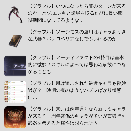
【グラブル】いつになったら闇のターンが来る
のか 水ゾ,エレキと環境を取るたびに長い懲
役期間になってるような…
【グラブル】ゾーシモスの運用はキャラありき
な武器？バレロベリアなしでもいけるのか
【グラブル】アーティファクトの4枠目は基本
的に微妙？スキルによっては思わぬ事故につな
がることも…
【グラブル】風は追加された最近キャラも微妙
過ぎ？一時期の闇のようなハズレばかり状態
に…
【グラブル】来月は例年通りなら新リミキャラ
が来る？ 周年関係のキャラが多いが貫破持ち
武器を考えると属性は限られそう