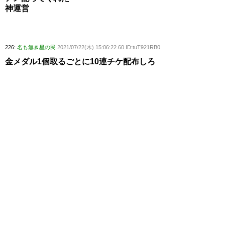
神運営
226:
名も無き星の民
2021/07/22(木) 15:06:22.60 ID:tuT921RB0
金メダル1個取るごとに10連チケ配布しろ