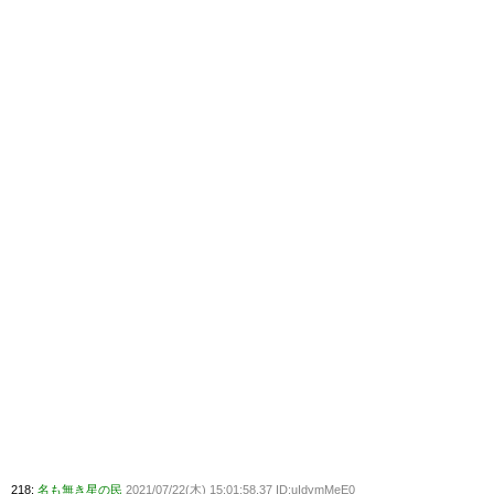
218:
名も無き星の民
2021/07/22(木) 15:01:58.37 ID:uIdymMeE0