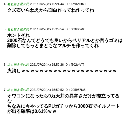
名も無き星の民
2021/07/22(木) 15:24:44
ID：1e96e0fb0
クズ石いらねえから面白作ってね作ってね
名も無き星の民
2021/07/22(木) 15:29:54
ID：3bf60da0f
ホントそれ
3000石なんてどうでも良いからベリアルとか言うゴミは
削除してもっとまともなマルチを作ってくれ
名も無き星の民
2021/07/22(木) 15:52:26
ID：f602efc7f
火消しｗｗｗｗｗｗｗｗｗｗｗｗｗｗｗｗｗｗｗｗｗ
名も無き星の民
2021/07/22(木) 15:59:52
ID：205987fa5
オワコンになったら9万天井の異常さだけが際立ってる
な
ちなみに今やってるPUガチャから3000石でイルノート
が出る確率は0.61%ｗｗ