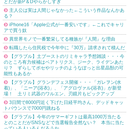
とだが新P＆Dやらかしすぎ
主人公は実は人間じゃなかった←こういう作品なんかあ
る？
iPhone16「Apple公式が一番安いです」←これでキャリ
アで買う奴
異世界モノで一番繁栄してる種族が『人間』な理由
転職したら住民税で今年中に『30万』請求されて積んだ
【グラブル】土ブーストのリミキャラ予想雑談・・・今
のところ有力候補はベアトリクス、ジーク、ライデンあた
り？ ずらしてポセやリッチのようなぽっと出星晶獣の可
能性もあるか
【グラブル】グランデフェス開催・・・「ガレヲン(水
着)」、「ニーア(浴衣)」、「アグロヴァル(浴衣)」が新登
場！ 土リミ武器のワルエン、刃鏡片もピックアップ
3日間で8000円近く下げた日経平均さん、デッドキャッ
トバウンスで7000円跳ねる
【グラブル】今年のサマーギフトは最高1000万当たる
とのことだがSNSなどで当選報告全然ない？ 本当に当た
っている人いるんだろうか