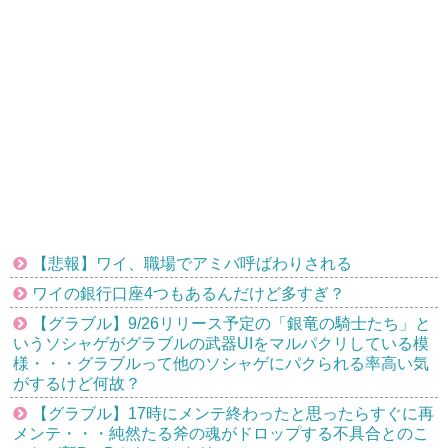
【悲報】ワイ、職場でアミバ呼ばわりされる
ワイの銀行口座4つもあるんだけど多すぎ？
【グラブル】9/26リリース予定の「銀竜の騎士たち」と
いうソシャゲがグラブルの武器UIをマルパクリしている模
様・・・グラブルって他のソシャゲにパクられる率高い気
がするけど何故？
【グラブル】17時にメンテ終わったと思ったらすぐに再
メンテ・・・純然たる斧の魂がドロップする不具合とのこ