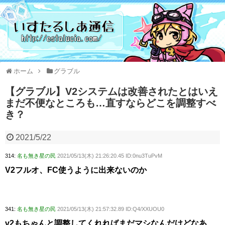
ホーム
グラブル
【グラブル】V2システムは改善されたとはいえ
まだ不便なところも…直すならどこを調整すべ
き？
2021/5/22
314:
名も無き星の民
2021/05/13(木) 21:26:20.45 ID:0nu3TuPvM
V2フルオ、FC使うように出来ないのか
341:
名も無き星の民
2021/05/13(木) 21:57:32.89 ID:Q4/XXUOU0
v2もちゃんと調整してくれればまだマシなんだけどなあ