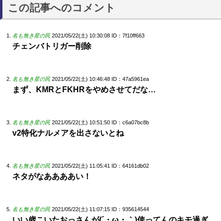
この記事へのコメント
名も無き星の民
2021/05/22(土) 10:30:08
ID：7f10ff663
チェンバトリガー削除
名も無き星の民
2021/05/22(土) 10:46:48
ID：47a5961ea
まず、KMRとFKHRをやめさせてだな…
名も無き星の民
2021/05/22(土) 10:51:50
ID：c6a07bc8b
v2特化ナルメアを出さないとね
名も無き星の民
2021/05/22(土) 11:05:41
ID：64161db02
ネタがなああああい！
名も無き星の民
2021/05/22(土) 11:07:15
ID：935614544
いい歳こいたおっさんが(´・ω・｀)使ってんのキモ過ぎ