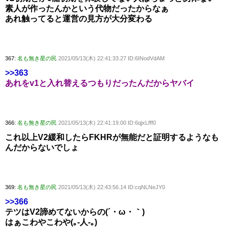
素人が作ったんかという代物だったからなぁ
あれ触ってると運営の見方が大分変わる
367:
名も無き星の民
2021/05/13(木) 22:41:33.27 ID:6INodVdAM
>>363
あれをv1と入れ替えるつもりだったんだからヤバイ
366:
名も無き星の民
2021/05/13(木) 22:41:19.00 ID:6qjxLfff0
これ以上V2緩和したらFKHRが無能だと証明するようなも
んだからないでしょ
369:
名も無き星の民
2021/05/13(木) 22:43:56.14 ID:cqNLNeJY0
>>366
テツはV2諦めてないからの(´・ω・｀)
はぁこわやこわや(｡-人-｡)