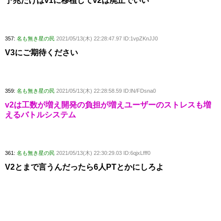
予兆だけはv1に移植してv2は廃止でいい
357:
名も無き星の民
2021/05/13(木) 22:28:47.97 ID:1vpZKnJJ0
V3にご期待ください
359:
名も無き星の民
2021/05/13(木) 22:28:58.59 ID:lN/FDsna0
v2は工数が増え開発の負担が増えユーザーのストレスも増
えるバトルシステム
361:
名も無き星の民
2021/05/13(木) 22:30:29.03 ID:6qjxLfff0
V2とまで言うんだったら6人PTとかにしろよ