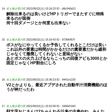
名も無き星の民
2021/05/22(土) 15:16:23
ID：d9c540d13
解除出来るのは良いけどHPトリガーでまたすぐに特殊
来るのが面倒
何十回ダメージとか何度も出来ない
名も無き星の民
2021/05/22(土) 15:16:43
ID：97366457f
ボスがなにやってくるか予告してくれるとこだけは良い
これ以外の要素は時間がかかるだけの糞要素だから緩和
じゃなくて撤廃してくれないと意味がない
あとボスの火力上げるならこっちの回復アビも3000とか
固定じゃなくHP割合にしろ
名も無き星の民
2021/05/22(土) 15:36:23
ID：9441e1220
V2とかよりも、最近アプデされた自動半汁消費機能のほ
うが神だったわ
名も無き星の民
2021/05/22(土) 15:52:59
ID：1606d7d43
顔文字おじさんは2ちゃんねる以来の古参やね。みんな