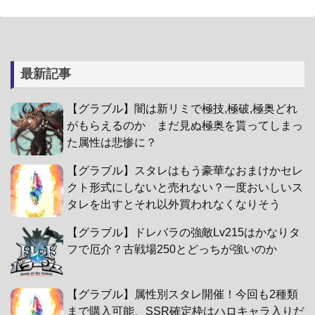
最新記事
【グラブル】闇は新リミで極技,極破,極奥どれ
がもらえるのか まだ見ぬ極奥を貰ってしまっ
た属性は悲惨に？
【グラブル】スタレはもう豪華なおまけかセレ
クト形式にしないと売れない？一度おいしいス
タレを出すとそれ以外買われなくなりそう
【グラブル】ドレバラの強敵Lv215はかなりタ
フで厄介？古戦場250とどっちが強いのか
【グラブル】属性別スタレ開催！今回も2種類
まで購入可能、SSR確定枠はハロキャラ入りだ