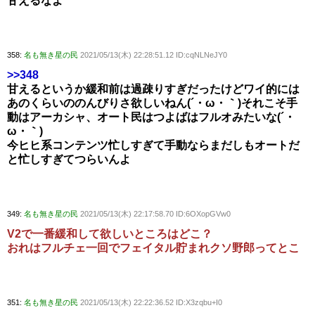
甘えるなよ
358:
名も無き星の民
2021/05/13(木) 22:28:51.12 ID:cqNLNeJY0
>>348
甘えるというか緩和前は過疎りすぎだったけどワイ的には
あのくらいののんびりさ欲しいねん(´・ω・｀)それこそ手
動はアーカシャ、オート民はつよばはフルオみたいな(´・
ω・｀)
今ヒヒ系コンテンツ忙しすぎて手動ならまだしもオートだ
と忙しすぎてつらいんよ
349:
名も無き星の民
2021/05/13(木) 22:17:58.70 ID:6OXopGVw0
V2で一番緩和して欲しいところはどこ？
おれはフルチェ一回でフェイタル貯まれクソ野郎ってとこ
351:
名も無き星の民
2021/05/13(木) 22:22:36.52 ID:X3zqbu+I0