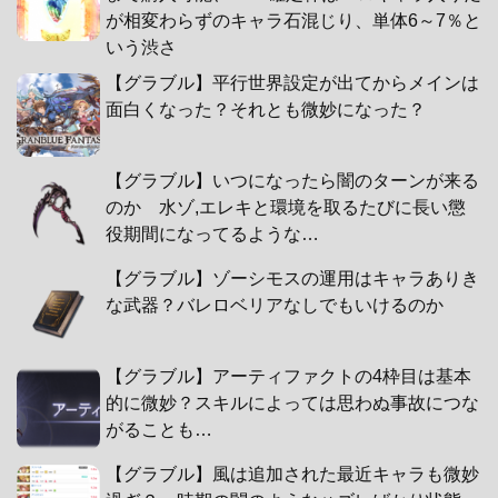
が相変わらずのキャラ石混じり、単体6～7％と
いう渋さ
【グラブル】平行世界設定が出てからメインは
面白くなった？それとも微妙になった？
【グラブル】いつになったら闇のターンが来る
のか 水ゾ,エレキと環境を取るたびに長い懲
役期間になってるような…
【グラブル】ゾーシモスの運用はキャラありき
な武器？バレロベリアなしでもいけるのか
【グラブル】アーティファクトの4枠目は基本
的に微妙？スキルによっては思わぬ事故につな
がることも…
【グラブル】風は追加された最近キャラも微妙