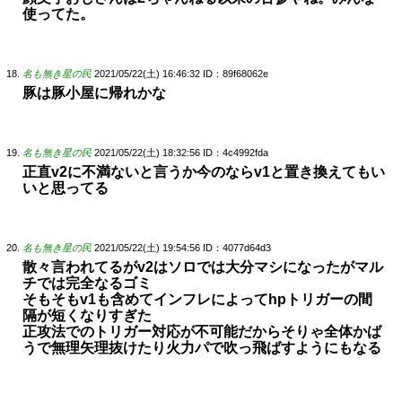
使ってた。
名も無き星の民
2021/05/22(土) 16:46:32
ID：89f68062e
豚は豚小屋に帰れかな
名も無き星の民
2021/05/22(土) 18:32:56
ID：4c4992fda
正直v2に不満ないと言うか今のならv1と置き換えてもい
いと思ってる
名も無き星の民
2021/05/22(土) 19:54:56
ID：4077d64d3
散々言われてるがv2はソロでは大分マシになったがマル
チでは完全なるゴミ
そもそもv1も含めてインフレによってhpトリガーの間
隔が短くなりすぎた
正攻法でのトリガー対応が不可能だからそりゃ全体かば
うで無理矢理抜けたり火力パで吹っ飛ばすようにもなる