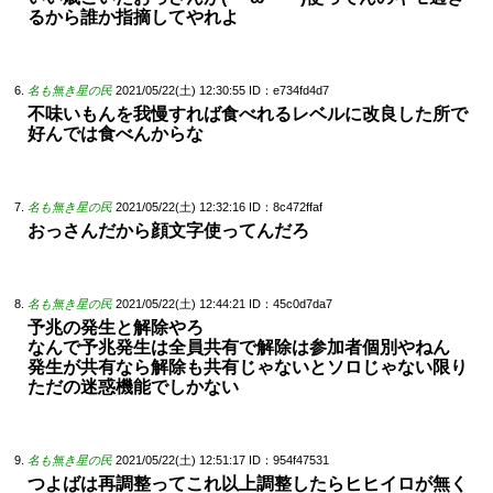
るから誰か指摘してやれよ
名も無き星の民
2021/05/22(土) 12:30:55
ID：e734fd4d7
不味いもんを我慢すれば食べれるレベルに改良した所で
好んでは食べんからな
名も無き星の民
2021/05/22(土) 12:32:16
ID：8c472ffaf
おっさんだから顔文字使ってんだろ
名も無き星の民
2021/05/22(土) 12:44:21
ID：45c0d7da7
予兆の発生と解除やろ
なんで予兆発生は全員共有で解除は参加者個別やねん
発生が共有なら解除も共有じゃないとソロじゃない限り
ただの迷惑機能でしかない
名も無き星の民
2021/05/22(土) 12:51:17
ID：954f47531
つよばは再調整ってこれ以上調整したらヒヒイロが無く