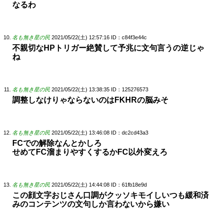
なるわ
名も無き星の民
2021/05/22(土) 12:57:16
ID：c84f3e44c
不親切なHPトリガー絶賛して予兆に文句言うの逆じゃ
ね
名も無き星の民
2021/05/22(土) 13:38:35
ID：125276573
調整しなけりゃならないのはFKHRの脳みそ
名も無き星の民
2021/05/22(土) 13:46:08
ID：dc2cd43a3
FCでの解除なんとかしろ
せめてFC溜まりやすくするかFC以外変えろ
名も無き星の民
2021/05/22(土) 14:44:08
ID：61fb18e9d
この顔文字おじさん口調がクッソキモイしいつも緩和済
みのコンテンツの文句しか言わないから嫌い