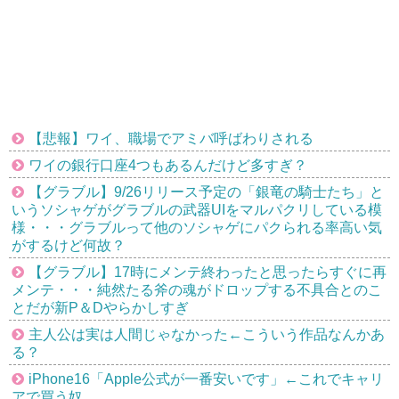
【悲報】ワイ、職場でアミバ呼ばわりされる
ワイの銀行口座4つもあるんだけど多すぎ？
【グラブル】9/26リリース予定の「銀竜の騎士たち」と
いうソシャゲがグラブルの武器UIをマルパクリしている模
様・・・グラブルって他のソシャゲにパクられる率高い気
がするけど何故？
【グラブル】17時にメンテ終わったと思ったらすぐに再
メンテ・・・純然たる斧の魂がドロップする不具合とのこ
とだが新P＆Dやらかしすぎ
主人公は実は人間じゃなかった←こういう作品なんかあ
る？
iPhone16「Apple公式が一番安いです」←これでキャリ
アで買う奴