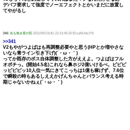
デバフ要求して強度でノーエフェクトとかいまだに放置し
てやがるし
346:
名も無き星の民
2021/05/13(木) 22:13:48.20 ID:cqNLNeJY0
>>341
V2もやがつよばはも再調整必要やと思う(HPとか増やさな
いなら青ライン引き下げ)(´・ω・｀)
ってか既存のボス自体調整した方がええよ。つよばはフル
オポチっ。(開始4.5名)これなら鼻ホジ2億いけるべ。ピピピ
ッピピピッ10人位一気にきてこっちは1億も稼げず、7.6位
で瞬殺の時もあるしええかげんちゃんとバランス考える時
期じゃないかねぇ(´・ω・｀)