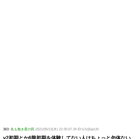
363:
名も無き星の民
2021/05/13(木) 22:35:07.34 ID:UJzj5qxU0
v2初期とか6龍初期を体験してない人はちょっと勿体ない