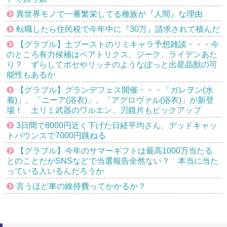
異世界モノで一番繁栄してる種族が『人間』な理由
転職したら住民税で今年中に『30万』請求されて積んだ
【グラブル】土ブーストのリミキャラ予想雑談・・・今
のところ有力候補はベアトリクス、ジーク、ライデンあた
り？ ずらしてポセやリッチのようなぽっと出星晶獣の可
能性もあるか
【グラブル】グランデフェス開催・・・「ガレヲン(水
着)」、「ニーア(浴衣)」、「アグロヴァル(浴衣)」が新登
場！ 土リミ武器のワルエン、刃鏡片もピックアップ
3日間で8000円近く下げた日経平均さん、デッドキャッ
トバウンスで7000円跳ねる
【グラブル】今年のサマーギフトは最高1000万当たる
とのことだがSNSなどで当選報告全然ない？ 本当に当た
っている人いるんだろうか
言うほど車の維持費ってかかるか？