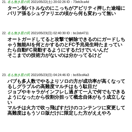
名も無き星の民
2021/05/22(土) 20:02:26
ID：73eb3ca4d
ターン制バトルなのにこっちがアビリティ押した途端に
バリア張るシュヴァリエの頃から何も変わって無い
名も無き星の民
2021/05/23(日) 02:40:30
ID：bc2eb4711
オートガードしてると攻撃で解除できるのにガードしち
ゃう無能AIを何とかするのとFC予兆発生時たまってい
たら自動FC発動するようにするだけでいいんだ
そこまでの技術力がないのは分かってるけど
名も無き星の民
2021/05/23(日) 04:24:46
ID：bc83cd4a3
バブも多人数でやるよりソロの方が成功率が高くなって
るしグラブルの高難度マルチはもう駄目だ
ジョブやキャラがインフレし過ぎて一人で何でもできる
ようになったから役割分担って概念自体がもう成立しな
い
マルチは火力で吹っ飛ばすだけのコンテンツに変更して
高難度はもうソロ版だけに限定した方がええやろ