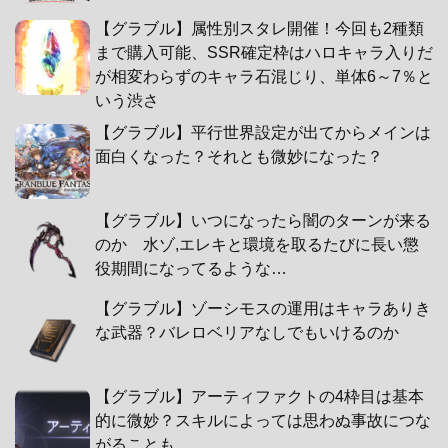
【グラブル】属性別スタレ開催！今回も2種類
まで購入可能、SSR確定枠はハロキャラ入りだ
が相変わらずのキャラ石混じり、単体6～7％と
いう渋さ
【グラブル】平行世界設定が出てからメインは
面白くなった？それとも微妙になった？
【グラブル】いつになったら闇のターンが来る
のか 水ゾ,エレキと環境を取るたびに長い懲
役期間になってるような…
【グラブル】ゾーシモスの運用はキャラありき
な武器？バレロベリアなしでもいけるのか
【グラブル】アーティファクトの4枠目は基本
的に微妙？スキルによっては思わぬ事故につな
がることも…