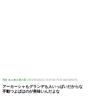
714:
名も無き星の民
2021/06/20(日) 19:37:00.76 ID:abG3bNsT0
アーカーシャもグランデも人いっぱいだからな
手動つよばはのが美味いんだよな