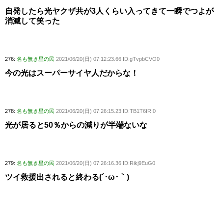
自発したら光ヤクザ共が3人くらい入ってきて一瞬でつよが
消滅して笑った
276:
名も無き星の民
2021/06/20(日) 07:12:23.66 ID:gTvpbCVO0
今の光はスーパーサイヤ人だからな！
278:
名も無き星の民
2021/06/20(日) 07:26:15.23 ID:TB1T6fRI0
光が居ると50％からの減りが半端ないな
279:
名も無き星の民
2021/06/20(日) 07:26:16.36 ID:Rikj9EuG0
ツイ救援出されると終わる(´･ω･｀)