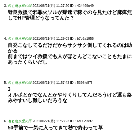
名も無き星の民
2021/06/21(月) 11:27:20
ID：424499e49
野良救援で邪罪火ソルが爆速で稼ぐのを見たけど麻痺無
しでHP管理どうなってんた？
名も無き星の民
2021/06/21(月) 11:29:03
ID：b7c6a1955
自発こなしてるだけだからサクサク倒してくれるのは助
かる
前まではツイ救援でも人がほとんどこないこともたまに
あったくらいだし
名も無き星の民
2021/06/21(月) 11:57:43
ID：5398fe87f
3
オルポとかでなんとかやりくりしてんだろうけど運も絡
みやすいし難しいだろうな
名も無き星の民
2021/06/21(月) 11:58:23
ID：6d05c3cf7
50手前で一気に入ってきて秒で終わって草