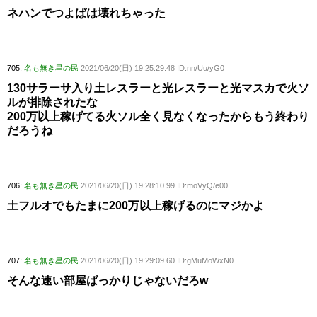
ネハンでつよばは壊れちゃった
705:
名も無き星の民
2021/06/20(日) 19:25:29.48 ID:nn/Uu/yG0
130サラーサ入り土レスラーと光レスラーと光マスカで火ソ
ルが排除されたな
200万以上稼げてる火ソル全く見なくなったからもう終わり
だろうね
706:
名も無き星の民
2021/06/20(日) 19:28:10.99 ID:moVyQ/e00
土フルオでもたまに200万以上稼げるのにマジかよ
707:
名も無き星の民
2021/06/20(日) 19:29:09.60 ID:gMuMoWxN0
そんな速い部屋ばっかりじゃないだろw