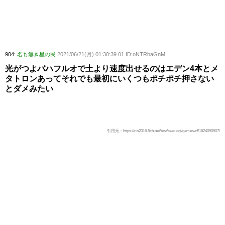
904:
名も無き星の民
2021/06/21(月) 01:30:39.01 ID:oNTRbaGnM
光がつよバハフルオで土より速度出せるのはエデン4本とメ
タトロンあってそれでも最初にいくつもポチポチ押さない
とダメみたい
引用元：https://rio2016.5ch.net/test/read.cgi/gameswf/1624090507/