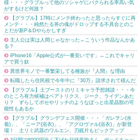
様・・・グラブルって他のソシャゲにパクられる率高い気
がするけど何故？
【グラブル】17時にメンテ終わったと思ったらすぐに再
メンテ・・・純然たる斧の魂がドロップする不具合とのこ
とだが新P＆Dやらかしすぎ
主人公は実は人間じゃなかった←こういう作品なんかあ
る？
iPhone16「Apple公式が一番安いです」←これでキャリ
アで買う奴
異世界モノで一番繁栄してる種族が『人間』な理由
転職したら住民税で今年中に『30万』請求されて積んだ
【グラブル】土ブーストのリミキャラ予想雑談・・・今
のところ有力候補はベアトリクス、ジーク、ライデンあた
り？ ずらしてポセやリッチのようなぽっと出星晶獣の可
能性もあるか
【グラブル】グランデフェス開催・・・「ガレヲン(水
着)」、「ニーア(浴衣)」、「アグロヴァル(浴衣)」が新登
場！ 土リミ武器のワルエン、刃鏡片もピックアップ
3日間で8000円近く下げた日経平均さん、デッドキャッ