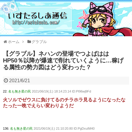
ホーム
グラブル
【グラブル】ネハンの登場でつよばはは
HP50％以降が爆速で削れていくように…稼げ
る属性の勢力図はどう変わった？
2021/6/21
22:
名も無き星の民
2021/06/19(土) 18:14:23.14 ID:PI96wj9Fd
火ソルでゼウスに負けてるのチラホラ見るようになったな
たった一晩でえらい変わりようだ
136:
名も無き星の民
2021/06/19(土) 21:10:20.80 ID:PgDxuIM40