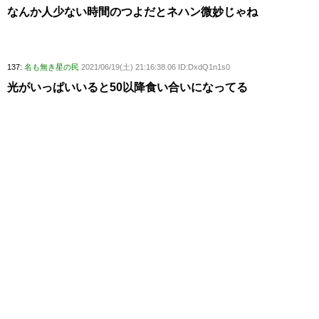
なんか人少ない時間のつよだとネハン微妙じゃね
137:
名も無き星の民
2021/06/19(土) 21:16:38.06 ID:DxdQ1n1s0
光がいっぱいいると50以降食い合いになってる