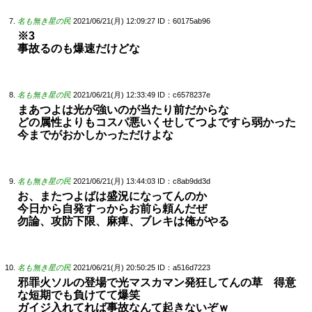
名も無き星の民
2021/06/21(月) 12:09:27
ID：60175ab96
※3
事故るのも爆速だけどな
名も無き星の民
2021/06/21(月) 12:33:49
ID：c6578237e
まあつよは光が強いのが当たり前だからな
どの属性よりもコスパ悪いくせしてつよですら弱かった
今までがおかしかっただけよな
名も無き星の民
2021/06/21(月) 13:44:03
ID：c8ab9dd3d
お、またつよばは盛況になってんのか
今日から自発すっからお前ら頼んだぜ
勿論、攻防下限、麻痺、ブレキは俺がやる
名も無き星の民
2021/06/21(月) 20:50:25
ID：a516d7223
邪罪火ソルの登場で光マスカマン発狂してんの草 得意
な短期でも負けてて爆笑
ガイジ入れてれば事故なんて起きないぞｗ