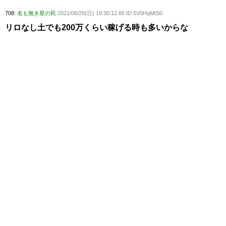
708:
名も無き星の民
2021/06/20(日) 19:30:12.65 ID:5V0HqMtS0
リロなし土でも200万くらい稼げる時も多いからな