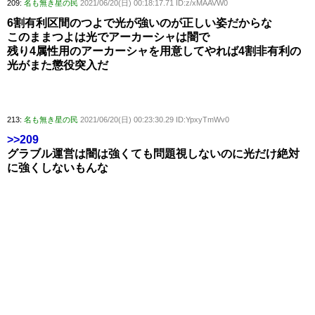
209:
名も無き星の民
2021/06/20(日) 00:18:17.71 ID:z/xMAAVW0
6割有利区間のつよで光が強いのが正しい姿だからな
このままつよは光でアーカーシャは闇で
残り4属性用のアーカーシャを用意してやれば4割非有利の
光がまた懲役突入だ
213:
名も無き星の民
2021/06/20(日) 00:23:30.29 ID:YpxyTmWv0
>>209
グラブル運営は闇は強くても問題視しないのに光だけ絶対
に強くしないもんな