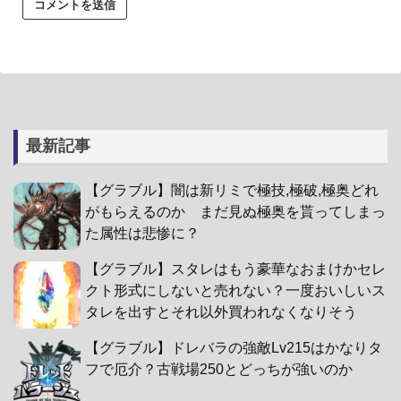
最新記事
【グラブル】闇は新リミで極技,極破,極奥どれ
がもらえるのか まだ見ぬ極奥を貰ってしまっ
た属性は悲惨に？
【グラブル】スタレはもう豪華なおまけかセレ
クト形式にしないと売れない？一度おいしいス
タレを出すとそれ以外買われなくなりそう
【グラブル】ドレバラの強敵Lv215はかなりタ
フで厄介？古戦場250とどっちが強いのか