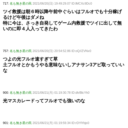
717:
名も無き星の民
2021/06/20(日) 19:49:29.07 ID:lMCXc9Dc0
ツイ救援は朝６時以降午前中ぐらいはフルオでも十分稼げ
るけど午後はダメね
特に今は、さっき自発してゲーム内救援でツイに出して無
いのに即４人入ってきたわ
757:
名も無き星の民
2021/06/20(日) 20:54:52.86 ID:oQ//ZVNx0
つよの光フルオ速すぎて草
土フルオとかもうやる意味ないしアナサン3アビ取っていい
な
900:
名も無き星の民
2021/06/21(月) 01:19:30.78 ID:dh/BlcYh0
光マスカレードってフルオでも強いのな
901:
名も無き星の民
2021/06/21(月) 01:19:59.34 ID:rDYlYbjs0