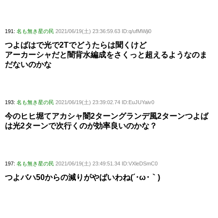
191:
名も無き星の民
2021/06/19(土) 23:36:59.63 ID:q/ufMWji0
つよばはで光で2Tでどうたらは聞くけど
アーカーシャだと闇背水編成をさくっと超えるようなのま
だないのかな
193:
名も無き星の民
2021/06/19(土) 23:39:02.74 ID:EuJUYaiv0
今のヒヒ堀てアカシャ闇2ターングランデ風2ターンつよば
は光2ターンで次行くのが効率良いのかな？
197:
名も無き星の民
2021/06/19(土) 23:49:51.34 ID:VXleDSmC0
つよバハ50からの減りがやばいわね(´･ω･｀)