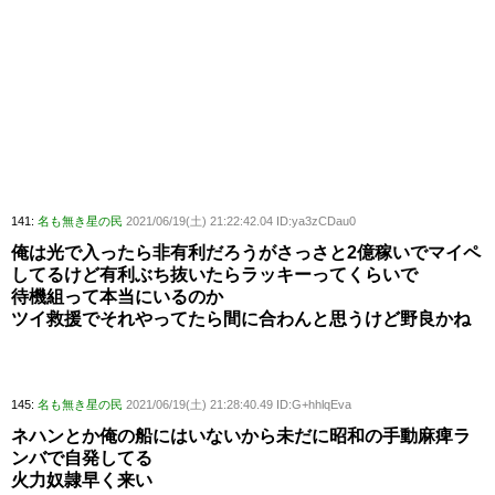
141:
名も無き星の民
2021/06/19(土) 21:22:42.04 ID:ya3zCDau0
俺は光で入ったら非有利だろうがさっさと2億稼いでマイペ
してるけど有利ぶち抜いたらラッキーってくらいで
待機組って本当にいるのか
ツイ救援でそれやってたら間に合わんと思うけど野良かね
145:
名も無き星の民
2021/06/19(土) 21:28:40.49 ID:G+hhlqEva
ネハンとか俺の船にはいないから未だに昭和の手動麻痺ラ
ンバで自発してる
火力奴隷早く来い