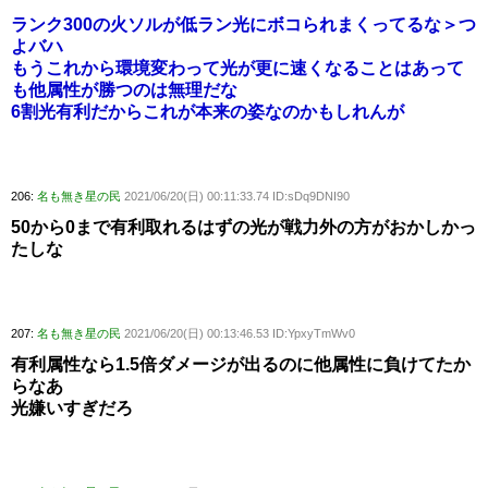
ランク300の火ソルが低ラン光にボコられまくってるな＞つ
よバハ
もうこれから環境変わって光が更に速くなることはあって
も他属性が勝つのは無理だな
6割光有利だからこれが本来の姿なのかもしれんが
206:
名も無き星の民
2021/06/20(日) 00:11:33.74 ID:sDq9DNI90
50から0まで有利取れるはずの光が戦力外の方がおかしかっ
たしな
207:
名も無き星の民
2021/06/20(日) 00:13:46.53 ID:YpxyTmWv0
有利属性なら1.5倍ダメージが出るのに他属性に負けてたか
らなあ
光嫌いすぎだろ