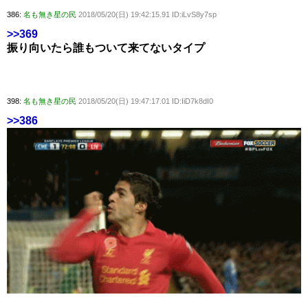
386:
名も無き星の民
2018/05/20(日) 19:42:15.91 ID:iLvS8y7sp
>>369
振り向いたら誰もついて来てないタイプ
398:
名も無き星の民
2018/05/20(日) 19:47:17.01 ID:IiD7k8dI0
>>386