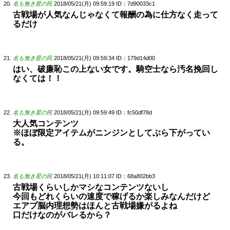
名も無き星の民
2018/05/21(月) 09:59:19
ID：7d90033c1
古戦場が人気なんじゃなくて報酬の為に仕方なく走って
るだけ
名も無き星の民
2018/05/21(月) 09:59:34
ID：179d14d00
はい、破廉恥この上ない女です。騎空士なら汚名挽回し
なくては！！
名も無き星の民
2018/05/21(月) 09:59:49
ID：fc50df78d
大人気コンテンツ
※ほぼ限定アイテムがニンジンとしてぶら下がってい
る。
名も無き星の民
2018/05/21(月) 10:11:07
ID：68a802bb3
古戦場くらいしかマシなコンテンツないし
今回もどれくらいの速度で稼げるか楽しみなんだけど
エアプ脳内理想勢はほんと古戦場嫌がるよね
口だけなのがバレるから？