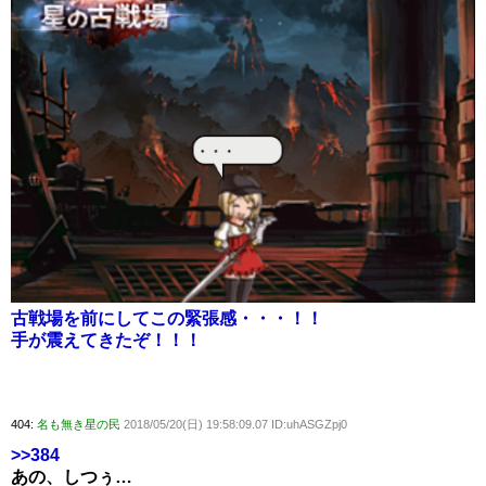
古戦場を前にしてこの緊張感・・・！！
手が震えてきたぞ！！！
404:
名も無き星の民
2018/05/20(日) 19:58:09.07 ID:uhASGZpj0
>>384
あの、しつぅ…