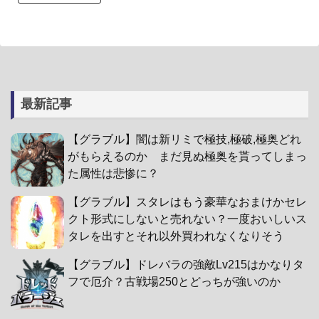
最新記事
【グラブル】闇は新リミで極技,極破,極奥どれ
がもらえるのか まだ見ぬ極奥を貰ってしまっ
た属性は悲惨に？
【グラブル】スタレはもう豪華なおまけかセレ
クト形式にしないと売れない？一度おいしいス
タレを出すとそれ以外買われなくなりそう
【グラブル】ドレバラの強敵Lv215はかなりタ
フで厄介？古戦場250とどっちが強いのか