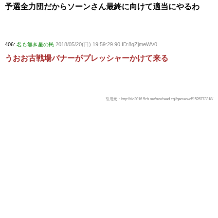
予選全力団だからソーンさん最終に向けて適当にやるわ
406:
名も無き星の民
2018/05/20(日) 19:59:29.90 ID:8qZjmeWV0
うおお古戦場バナーがプレッシャーかけて来る
引用元：http://rio2016.5ch.net/test/read.cgi/gameswf/1526773318/