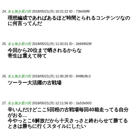
名も無き星の民
2018/05/21(月) 10:21:22
ID：73fe56ff8
理想編成であればあるほど時間とられるコンテンツなの
に何言ってんだ
名も無き星の民
2018/05/21(月) 11:02:01
ID：2b949929f
今回から20位まで晒されるからな
寄生は震えて待て
名も無き星の民
2018/05/21(月) 11:05:28
ID：849fb3fc3
ツーラー大活躍の古戦場
名も無き星の民
2018/05/21(月) 12:11:56
ID：2a31fe503
辛いんだけどここ5回程の古戦場毎回40箱走ってる自分
がおる…
今やっとこ6解放だから十天さっさと終わらせて勝てる
ときは勝ちに行くスタイルにしたい