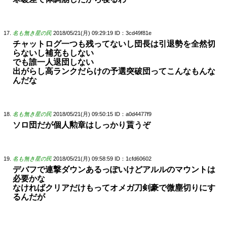
名も無き星の民
2018/05/21(月) 09:29:19
ID：3cd49f81e
チャットログ一つも残ってないし団長は引退勢を全然切
らないし補充もしない
でも誰一人退団しない
出がらし高ランクだらけの予選突破団ってこんなもんな
んだな
名も無き星の民
2018/05/21(月) 09:50:15
ID：a0d4477f9
ソロ団だが個人勲章はしっかり貰うぞ
名も無き星の民
2018/05/21(月) 09:58:59
ID：1cfd60602
デバフで連撃ダウンあるっぽいけどアルルのマウントは
必要かな
なければクリアだけもってオメガ刀剣豪で微塵切りにす
るんだが