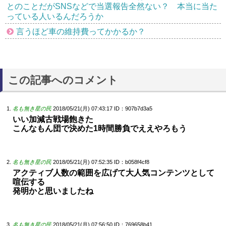
とのことだがSNSなどで当選報告全然ない？ 本当に当た
っている人いるんだろうか
言うほど車の維持費ってかかるか？
この記事へのコメント
名も無き星の民
2018/05/21(月) 07:43:17
ID：907b7d3a5
いい加減古戦場飽きた
こんなもん団で決めた1時間勝負でええやろもう
名も無き星の民
2018/05/21(月) 07:52:35
ID：b058f4cf8
アクティブ人数の範囲を広げて大人気コンテンツとして
喧伝する
発明かと思いましたね
名も無き星の民
2018/05/21(月) 07:56:50
ID：769658b41