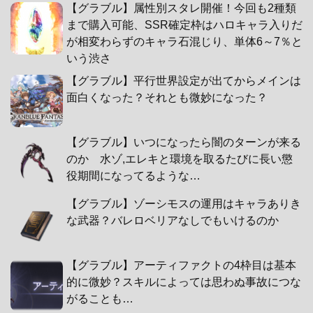
【グラブル】属性別スタレ開催！今回も2種類
まで購入可能、SSR確定枠はハロキャラ入りだ
が相変わらずのキャラ石混じり、単体6～7％と
いう渋さ
【グラブル】平行世界設定が出てからメインは
面白くなった？それとも微妙になった？
【グラブル】いつになったら闇のターンが来る
のか 水ゾ,エレキと環境を取るたびに長い懲
役期間になってるような…
【グラブル】ゾーシモスの運用はキャラありき
な武器？バレロベリアなしでもいけるのか
【グラブル】アーティファクトの4枠目は基本
的に微妙？スキルによっては思わぬ事故につな
がることも…