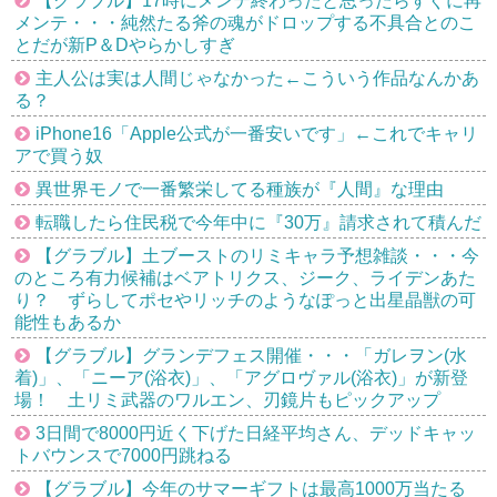
【グラブル】17時にメンテ終わったと思ったらすぐに再
メンテ・・・純然たる斧の魂がドロップする不具合とのこ
とだが新P＆Dやらかしすぎ
主人公は実は人間じゃなかった←こういう作品なんかあ
る？
iPhone16「Apple公式が一番安いです」←これでキャリ
アで買う奴
異世界モノで一番繁栄してる種族が『人間』な理由
転職したら住民税で今年中に『30万』請求されて積んだ
【グラブル】土ブーストのリミキャラ予想雑談・・・今
のところ有力候補はベアトリクス、ジーク、ライデンあた
り？ ずらしてポセやリッチのようなぽっと出星晶獣の可
能性もあるか
【グラブル】グランデフェス開催・・・「ガレヲン(水
着)」、「ニーア(浴衣)」、「アグロヴァル(浴衣)」が新登
場！ 土リミ武器のワルエン、刃鏡片もピックアップ
3日間で8000円近く下げた日経平均さん、デッドキャッ
トバウンスで7000円跳ねる
【グラブル】今年のサマーギフトは最高1000万当たる