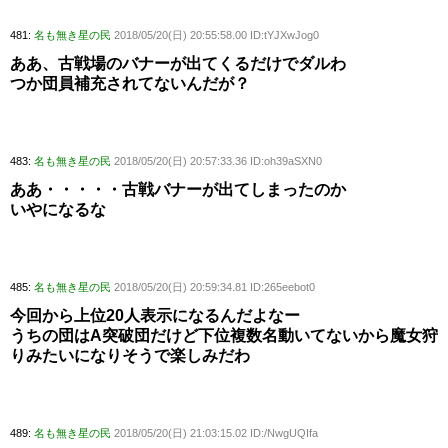
481:
名も無き星の民
2018/05/20(日) 20:55:58.00 ID:tYJXwJog0
ああ、古戦場のバナーが出てくるだけでダルわ
つか団員補充されてないんだが？
483:
名も無き星の民
2018/05/20(日) 20:57:33.36 ID:oh39aSXN0
ああ・・・・・古戦バナーが出てしまったのか
いやになるな
485:
名も無き星の民
2018/05/20(日) 20:59:34.81 ID:265eebot0
今回から上位20人表示になるんだよなー
うちの団はA突破団だけど下位複数名動いてないから魔女狩
りみたいになりそうで楽しみだわ
489:
名も無き星の民
2018/05/20(日) 21:03:15.02 ID:/NwgUQIfa