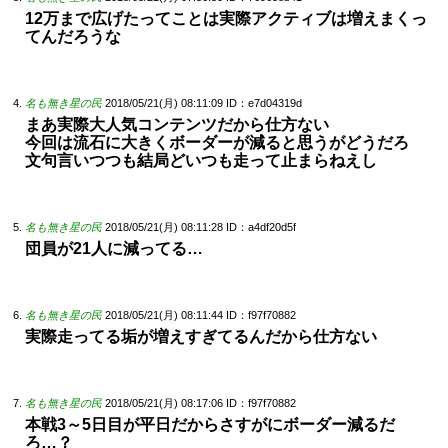
12万まで広げたってことは実際アクティブは増えまくっ
てんだろうな
名も無き星の民
2018/05/21(月) 08:11:09
ID：e7d04319d
まあ実際大人気コンテンツだから仕方ない
今回は流石に大きくボーダーが減ると思うがどうだろ
文句言いつつも結局どいつも走って止まらねえし
名も無き星の民
2018/05/21(月) 08:11:28
ID：a4df20d5f
団員が21人に減ってる…
名も無き星の民
2018/05/21(月) 08:11:44
ID：f97f70882
実際走ってる垢が増えすぎてるんだから仕方ない
名も無き星の民
2018/05/21(月) 08:17:06
ID：f97f70882
本戦3～5日目が平日だからさすがにボーダー減るだ
ろ…？