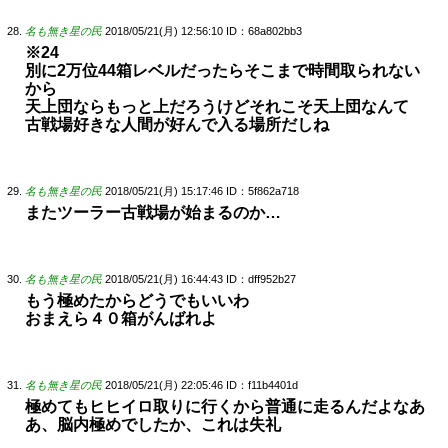
名も無き星の民
2018/05/21(月) 12:56:10
ID：68a802bb3
※24
別に2万位44箱レベルだったらそこまで時間取られない
から
天上団ならもっと上だろうけどそれこそ天上団なんて
古戦場好きな人間が好んで入る場所だしね
名も無き星の民
2018/05/21(月) 15:17:46
ID：5f862a718
またツーラー古戦場が始まるのか…
名も無き星の民
2018/05/21(月) 16:44:43
ID：dff952b27
もう極めたからどうでもいいわ
おまえら４０箱がんばれよ
名も無き星の民
2018/05/21(月) 22:05:46
ID：f11b4401d
極めてもヒヒイロ取りに行くから普通に走るんだよなあ
あ、脳内極めでしたか、これは失礼