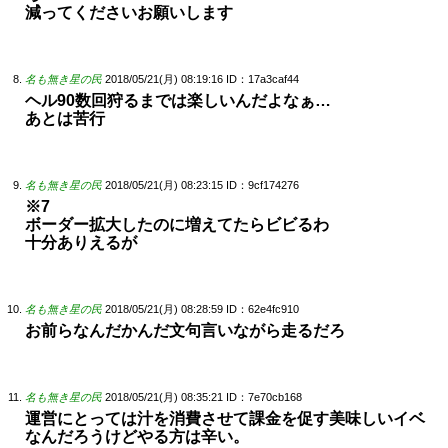
減ってくださいお願いします
名も無き星の民
2018/05/21(月) 08:19:16
ID：17a3caf44
ヘル90数回狩るまでは楽しいんだよなぁ…
あとは苦行
名も無き星の民
2018/05/21(月) 08:23:15
ID：9cf174276
※7
ボーダー拡大したのに増えてたらビビるわ
十分ありえるが
名も無き星の民
2018/05/21(月) 08:28:59
ID：62e4fc910
お前らなんだかんだ文句言いながら走るだろ
名も無き星の民
2018/05/21(月) 08:35:21
ID：7e70cb168
運営にとっては汁を消費させて課金を促す美味しいイベ
なんだろうけどやる方は辛い。