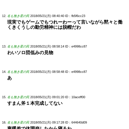
名も無き星の民
2018/05/21(月) 08:40:40
ID：fb5f6cc23
現実でもゲームでもつれーわーって言いながら黙々と働
くきくうしの勤労精神には脱帽だわ
名も無き星の民
2018/05/21(月) 08:58:14
ID：e4998cc87
わいソロ団低みの見物
名も無き星の民
2018/05/21(月) 08:58:48
ID：e4998cc87
あ
名も無き星の民
2018/05/21(月) 09:01:20
ID：10aceff00
すまん斧１本完成してない
名も無き星の民
2018/05/21(月) 09:17:28
ID：644640d09
寒暖差で体調崩したから寝るわ