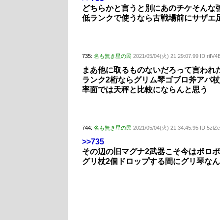
どちらかと言うと別にあのチケそんな
低ランクで使うなら古戦場前にサザエ
735:
名も無き星の民
2021/05/04(火) 21:29:07.99 ID:riI
まあ他に取るものないだろって言われ
ランク2桁ならグリム琴ゴブロ斧アバ
率面では天秤と比較にならんと思う
744:
名も無き星の民
2021/05/04(火) 21:34:45.95 ID:5zl
>>735
その辺の旧マグナ2武器こそ今はポロ
グリ杖2個ドロップする間にグリ琴なん