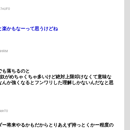
xH7nUF0
と楽かもなーって思うけどね
V4BHRM
でも落ちるのと
る奴がめちゃくちゃ多いけど絶対上限叩けなくて意味な
なんか強くなるとフンワリした理解しかないんだなと思
UobhT0
ダー将来やるかもだからとりあえず持っとくかー程度の