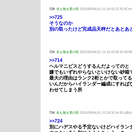
728:
名も無き星の民
2021/05/04(火) 21:26:43.22 ID:0C
>>725
そうなのか
別の取ったけど完成品天秤だとあとあ
724:
名も無き星の民
2021/05/04(火) 21:22:43.56 ID:riI
>>714
ヘルマニビスどうするんだよってのと
嫌でもいずれやらないといけない砂箱
最大の理由はランク2桁とかで取って
いんだからハイランダー編成にすれば
わせてしまう所
734:
名も無き星の民
2021/05/04(火) 21:28:32.64 ID:cjB
>>724
別にハデスやる予定ないけどハイラン