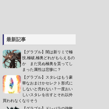
最新記事
【グラブル】闇は新リミで極
技,極破,極奥どれがもらえるの
か まだ見ぬ極奥を貰ってし
まった属性は悲惨に？
【グラブル】スタレはもう豪
華なおまけかセレクト形式に
しないと売れない？一度おい
しいスタレを出すとそれ以外
買われなくなりそう
【グラブル】ドレバラの強敵