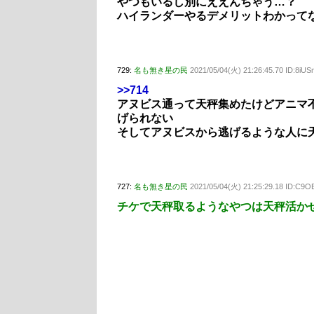
やつもいるし別にええんちゃう…？
ハイランダーやるデメリットわかって
729:
名も無き星の民
2021/05/04(火) 21:26:45.70 ID:8i
>>714
アヌビス通って天秤集めたけどアニマ
げられない
そしてアヌビスから逃げるような人に
727:
名も無き星の民
2021/05/04(火) 21:25:29.18 ID:C9
チケで天秤取るようなやつは天秤活か