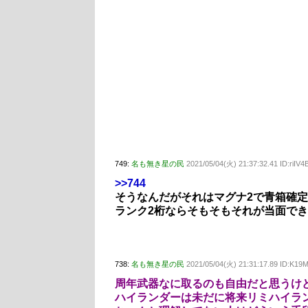
749:
名も無き星の民
2021/05/04(火) 21:37:32.41 ID:riI
>>744
そうなんだがそれはマグナ2で青箱確
ランク2桁ならそもそもそれが当面で
738:
名も無き星の民
2021/05/04(火) 21:31:17.89 ID:K1
周年武器なに取るのも自由だと思うけ
ハイランダーは未だに将来リミハイラ