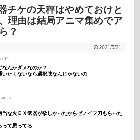
器チケの天秤はやめておけと
、理由は結局アニマ集めでア
ら？
2021/5/21
UobhT0
どなんかダメなのか？
通いたくないなら選択肢なんじゃないの
xH7nUF0
適当な火ＥＸ武器が欲しかったからゼノイフ刀もらった
ろって思ってる