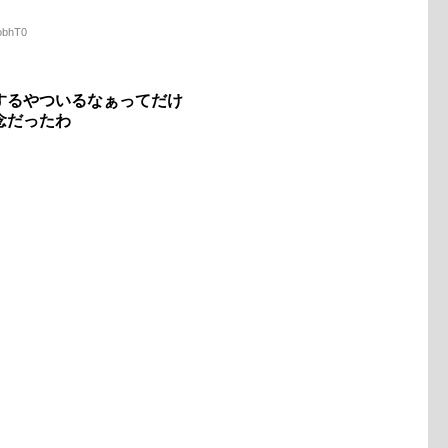
UobhT0
するやついるなぁってだけ
念だったわ