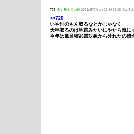
725:
名も無き星の民
2021/05/04(火) 21:24:31.90 ID:cjB
>>720
いや別のもん取るなとかじゃなく
天秤取るのは地雷みたいにやたら気に
今年は風呂寝武器対象から外れたの残