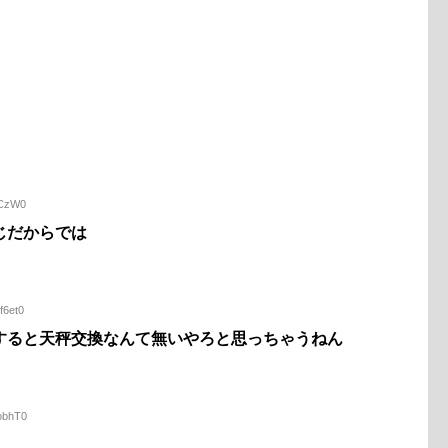
tCzW0
じだからでは
f6et0
すると天秤交換なんて無いやろと思っちゃうねん
UobhT0