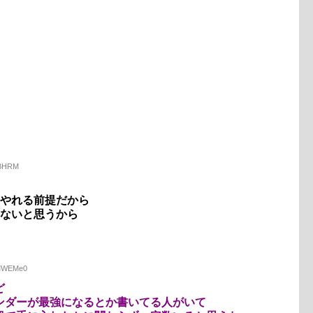
V4BHRM
定やれる前提だから
きないと思うから
9MWEMe0
ど
ンダーが最強になるとか書いてる人がいて