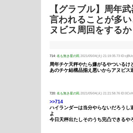
【グラブル】周年武
言われることが多い
ヌビス周回をするか
714:
名も無き星の民
2021/05/04(火) 21:19:35.73 ID:cjB
周年チケ天秤やたら嫌がるやついるけ
あのチケ結構品揃え悪いからアヌビス
720:
名も無き星の民
2021/05/04(火) 21:21:58.76 ID:0C
>>714
ハイランダーは当分やらないだろうし
よ
今日天秤出たしそのうち完凸できるや