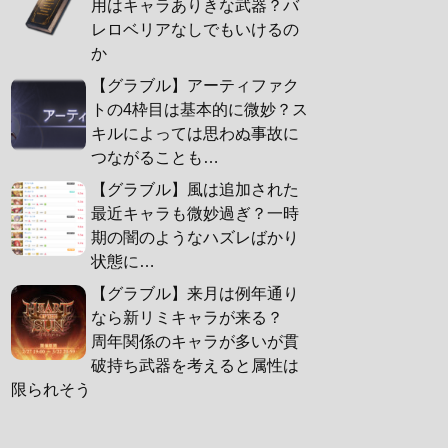
用はキャラありきな武器？バ
レロベリアなしでもいけるの
か
【グラブル】アーティファク
トの4枠目は基本的に微妙？ス
キルによっては思わぬ事故に
つながることも…
【グラブル】風は追加された
最近キャラも微妙過ぎ？一時
期の闇のようなハズレばかり
状態に…
【グラブル】来月は例年通り
なら新リミキャラが来る？
周年関係のキャラが多いが貫
破持ち武器を考えると属性は
限られそう