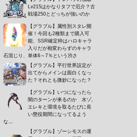
Lv215はかなりタフで厄介？古
戦場250とどっちが強いのか
【グラブル】属性別スタレ開
催！今回も2種類まで購入可
能、SSR確定枠はハロキャラ
入りだが相変わらずのキャラ
石混じり、単体6～7％という渋さ
【グラブル】平行世界設定が
出てからメインは面白くなっ
た？それとも微妙になった？
【グラブル】いつになったら
闇のターンが来るのか 水ゾ,
エレキと環境を取るたびに長
い懲役期間になってるよう
な…
【グラブル】ゾーシモスの運