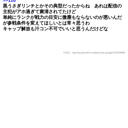
>>116
黒うさぎリンチとかその典型だったからね あれは配信の
主犯がアホ過ぎて粛清されてたけど
単純にランクが戦力の目安に微塵もならないのが悪いんだ
が参戦条件を変えてほしいとは常々思うわ
キャップ解放も汁コン不可でいいと思うんだけどな
引用元：http://hayabusa9.5ch.net/test/read.cgi/appli/1516434999/