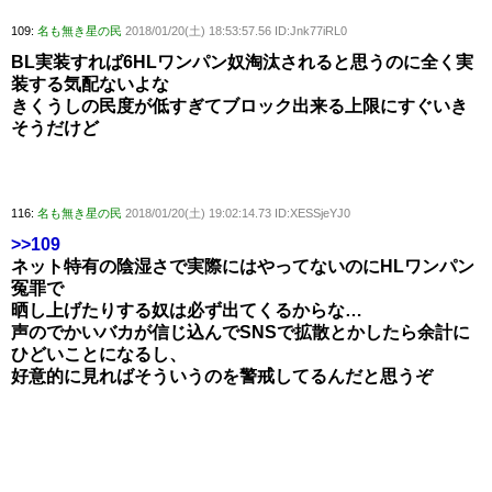
109:
名も無き星の民
2018/01/20(土) 18:53:57.56 ID:Jnk77iRL0
BL実装すれば6HLワンパン奴淘汰されると思うのに全く実
装する気配ないよな
きくうしの民度が低すぎてブロック出来る上限にすぐいき
そうだけど
116:
名も無き星の民
2018/01/20(土) 19:02:14.73 ID:XESSjeYJ0
>>109
ネット特有の陰湿さで実際にはやってないのにHLワンパン
冤罪で
晒し上げたりする奴は必ず出てくるからな…
声のでかいバカが信じ込んでSNSで拡散とかしたら余計に
ひどいことになるし、
好意的に見ればそういうのを警戒してるんだと思うぞ