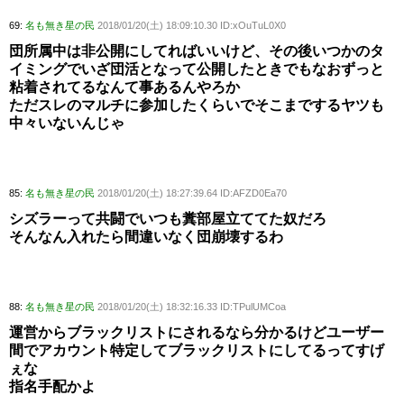
69:
名も無き星の民
2018/01/20(土) 18:09:10.30 ID:xOuTuL0X0
団所属中は非公開にしてればいいけど、その後いつかのタ
イミングでいざ団活となって公開したときでもなおずっと
粘着されてるなんて事あるんやろか
ただスレのマルチに参加したくらいでそこまでするヤツも
中々いないんじゃ
85:
名も無き星の民
2018/01/20(土) 18:27:39.64 ID:AFZD0Ea70
シズラーって共闘でいつも糞部屋立ててた奴だろ
そんなん入れたら間違いなく団崩壊するわ
88:
名も無き星の民
2018/01/20(土) 18:32:16.33 ID:TPulUMCoa
運営からブラックリストにされるなら分かるけどユーザー
間でアカウント特定してブラックリストにしてるってすげ
ぇな
指名手配かよ