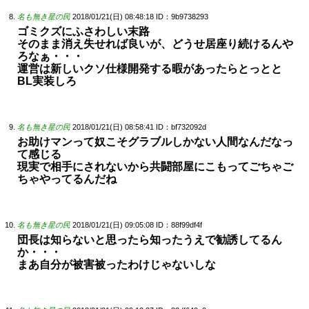
名も無き星の民
2018/01/21(日) 08:48:18
ID：9b9738293
ゴミクズにふさわしい末路
そのまま消え失せれば良いが、どうせ居座り続けるんや
ろなぁ・・・
運営は新しいクソ仕様開発する暇があったらとっとと
BL実装しろ
名も無き星の民
2018/01/21(日) 08:58:41
ID：bf732092d
お助けマンって奴こそグラブルしかない人間なんだなっ
て感じる
現実で相手にされないから共闘部屋にこもってごちゃご
ちゃやってるんだね
名も無き星の民
2018/01/21(日) 09:05:08
ID：88f99df4f
団長は知らないと思ったら知ったうえで勧誘してるん
か・・・
まあ自分が被害被ったわけじゃないしな