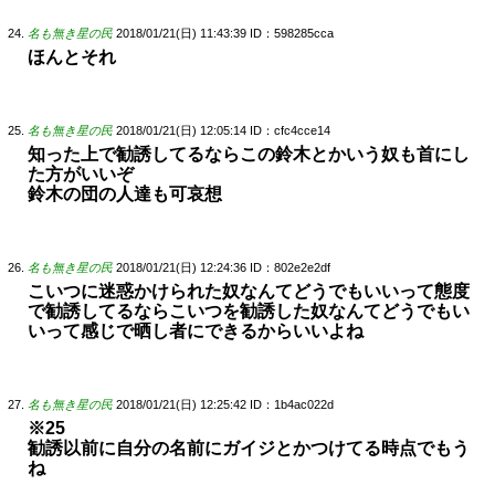
名も無き星の民
2018/01/21(日) 11:43:39
ID：598285cca
ほんとそれ
名も無き星の民
2018/01/21(日) 12:05:14
ID：cfc4cce14
知った上で勧誘してるならこの鈴木とかいう奴も首にし
た方がいいぞ
鈴木の団の人達も可哀想
名も無き星の民
2018/01/21(日) 12:24:36
ID：802e2e2df
こいつに迷惑かけられた奴なんてどうでもいいって態度
で勧誘してるならこいつを勧誘した奴なんてどうでもい
いって感じで晒し者にできるからいいよね
名も無き星の民
2018/01/21(日) 12:25:42
ID：1b4ac022d
※25
勧誘以前に自分の名前にガイジとかつけてる時点でもう
ね