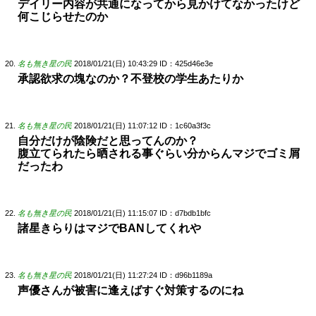
デイリー内容が共通になってから見かけてなかったけど
何こじらせたのか
名も無き星の民
2018/01/21(日) 10:43:29
ID：425d46e3e
承認欲求の塊なのか？不登校の学生あたりか
名も無き星の民
2018/01/21(日) 11:07:12
ID：1c60a3f3c
自分だけが陰険だと思ってんのか？
腹立てられたら晒される事ぐらい分からんマジでゴミ屑
だったわ
名も無き星の民
2018/01/21(日) 11:15:07
ID：d7bdb1bfc
諸星きらりはマジでBANしてくれや
名も無き星の民
2018/01/21(日) 11:27:24
ID：d96b1189a
声優さんが被害に逢えばすぐ対策するのにね