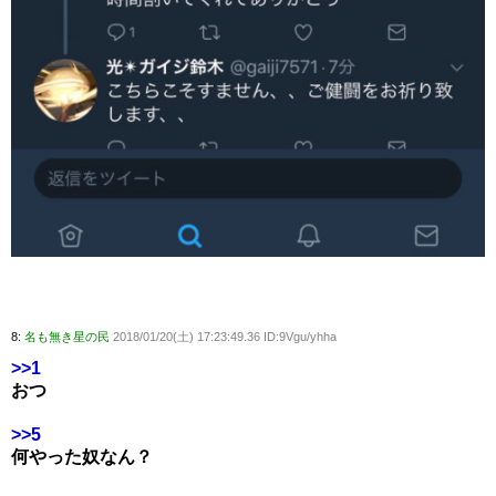
8:
名も無き星の民
2018/01/20(土) 17:23:49.36 ID:9Vgu/yhha
>>1
おつ
>>5
何やった奴なん？