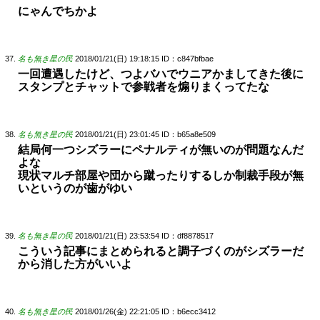
にゃんでちかよ
名も無き星の民
2018/01/21(日) 19:18:15
ID：c847bfbae
一回遭遇したけど、つよバハでウニアかましてきた後に
スタンプとチャットで参戦者を煽りまくってたな
名も無き星の民
2018/01/21(日) 23:01:45
ID：b65a8e509
結局何一つシズラーにペナルティが無いのが問題なんだ
よな
現状マルチ部屋や団から蹴ったりするしか制裁手段が無
いというのが歯がゆい
名も無き星の民
2018/01/21(日) 23:53:54
ID：df8878517
こういう記事にまとめられると調子づくのがシズラーだ
から消した方がいいよ
名も無き星の民
2018/01/26(金) 22:21:05
ID：b6ecc3412