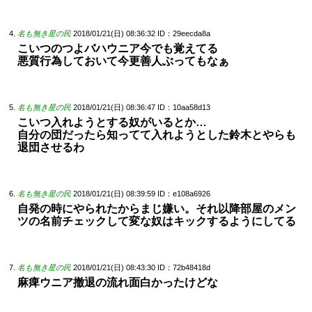
名も無き星の民
2018/01/21(日) 08:36:32
ID：29eecda8a
こいつのつよバハウニア今でも覚えてる
悪質行為しておいて今更善人ぶってもなぁ
名も無き星の民
2018/01/21(日) 08:36:47
ID：10aa58d13
こいつ入れようとする奴がいるとか…
自分の団だったら知ってて入れようとした鈴木とやらも
退団させるわ
名も無き星の民
2018/01/21(日) 08:39:59
ID：e108a6926
自発の時にやられたからまじ嫌い。それ以降部屋のメン
ツの名前チェックして変な奴はキックするようにしてる
名も無き星の民
2018/01/21(日) 08:43:30
ID：72b48418d
麻痺ウニア撤退の流れ面白かったけどな