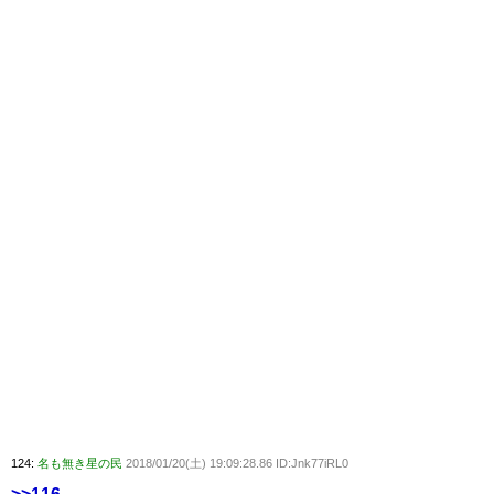
124:
名も無き星の民
2018/01/20(土) 19:09:28.86 ID:Jnk77iRL0