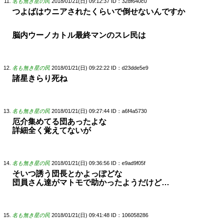
名も無き星の民
2018/01/21(日) 09:12:37
ID：32df640c0
つよばはウニアされたくらいで倒せないんですか
脳内ウーノカトル最終マンのスレ民は
名も無き星の民
2018/01/21(日) 09:22:22
ID：d23dde5e9
諸星きらり死ね
名も無き星の民
2018/01/21(日) 09:27:44
ID：a6f4a5730
厄介集めてる団あったよな
詳細全く覚えてないが
名も無き星の民
2018/01/21(日) 09:36:56
ID：e9ad9f05f
そいつ誘う団長とかよっぽどな
団員さん達がマトモで助かったようだけど…
名も無き星の民
2018/01/21(日) 09:41:48
ID：106058286