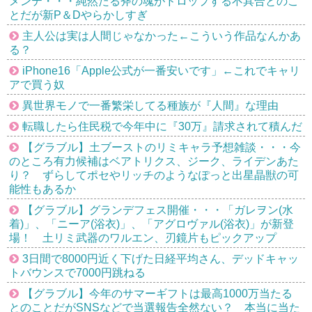
メンテ・・・純然たる斧の魂がドロップする不具合とのこ
とだが新P＆Dやらかしすぎ
主人公は実は人間じゃなかった←こういう作品なんかあ
る？
iPhone16「Apple公式が一番安いです」←これでキャリ
アで買う奴
異世界モノで一番繁栄してる種族が『人間』な理由
転職したら住民税で今年中に『30万』請求されて積んだ
【グラブル】土ブーストのリミキャラ予想雑談・・・今
のところ有力候補はベアトリクス、ジーク、ライデンあた
り？ ずらしてポセやリッチのようなぽっと出星晶獣の可
能性もあるか
【グラブル】グランデフェス開催・・・「ガレヲン(水
着)」、「ニーア(浴衣)」、「アグロヴァル(浴衣)」が新登
場！ 土リミ武器のワルエン、刃鏡片もピックアップ
3日間で8000円近く下げた日経平均さん、デッドキャッ
トバウンスで7000円跳ねる
【グラブル】今年のサマーギフトは最高1000万当たる
とのことだがSNSなどで当選報告全然ない？ 本当に当た