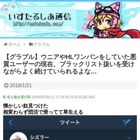
ホーム
グラブル
【グラブル】ウニアやHLワンパンをしていた悪
質ユーザーの現在、ブラックリスト扱いを受け
ながらよく続けていられるよな…
2018/1/21
5:
名も無き星の民
2018/01/20(土) 17:16:10.76 ID:1C2jC2Iy0
懐かしい奴見つけた
相変わらず団活で滑ってて草生える