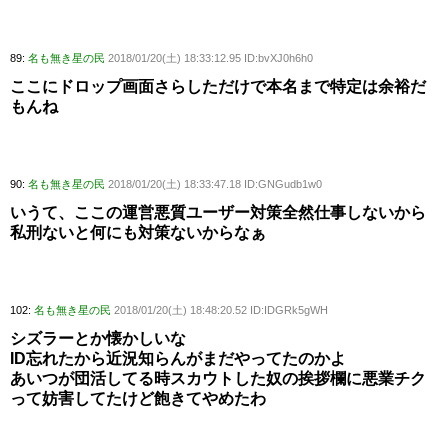
89:
名も無き星の民
2018/01/20(土) 18:33:12.95 ID:bvXJ0h6h0
ここにドロップ画面さらしただけで本名まで特定は余裕だ
もんね
90:
名も無き星の民
2018/01/20(土) 18:33:47.18 ID:GNGudb1w0
いうて、ここの運営悪質ユーザー対策全然仕事しないから
私刑ないと何にも対策ないからなぁ
102:
名も無き星の民
2018/01/20(土) 18:48:20.52 ID:IDGRk5gWH
シズラーとか懐かしいな
ID忘れたから近況知らんがまだやってたのかよ
あいつが団活してる時スカウトした奴の挨拶欄に悪業チク
って妨害してたけど飽きてやめたわ