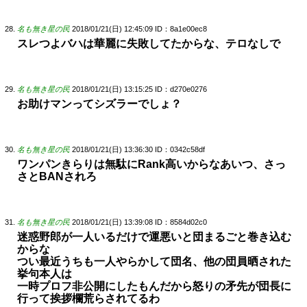
名も無き星の民
2018/01/21(日) 12:45:09
ID：8a1e00ec8
スレつよバハは華麗に失敗してたからな、テロなしで
名も無き星の民
2018/01/21(日) 13:15:25
ID：d270e0276
お助けマンってシズラーでしょ？
名も無き星の民
2018/01/21(日) 13:36:30
ID：0342c58df
ワンパンきらりは無駄にRank高いからなあいつ、さっ
さとBANされろ
名も無き星の民
2018/01/21(日) 13:39:08
ID：8584d02c0
迷惑野郎が一人いるだけで運悪いと団まるごと巻き込む
からな
つい最近うちも一人やらかして団名、他の団員晒された
挙句本人は
一時プロフ非公開にしたもんだから怒りの矛先が団長に
行って挨拶欄荒らされてるわ