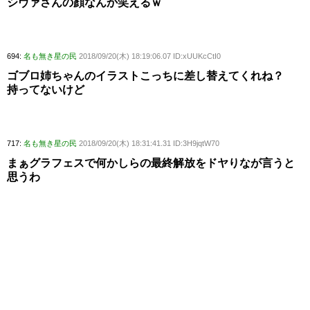
シヴァさんの顔なんか笑えるｗ
694:
名も無き星の民
2018/09/20(木) 18:19:06.07 ID:xUUKcCtI0
ゴブロ姉ちゃんのイラストこっちに差し替えてくれね？
持ってないけど
717:
名も無き星の民
2018/09/20(木) 18:31:41.31 ID:3H9jqtW70
まぁグラフェスで何かしらの最終解放をドヤりなが言うと
思うわ