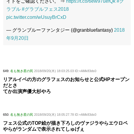
イトをご確認ください。 ⇒
https://t.co/6ew97uefQk
#グ
ラブル
#グラブルフェス2018
pic.twitter.com/wUsuyBrCxD
— グランブルーファンタジー (@granbluefantasy)
2018
年9月20日
649:
名も無き星の民
2018/09/20(木) 18:03:25.03 ID:+AMk83ds0
リアルイベの方のグラフェスのお知らせと公式HPオープン
だとさ
てか出演声優大杉やろ
650:
名も無き星の民
2018/09/20(木) 18:05:27.78 ID:+AMk83ds0
フェス公式のTOP絵が描き下ろしのヴァジラやらエウロペ
やらがランダムで表示されてしゅげぇ