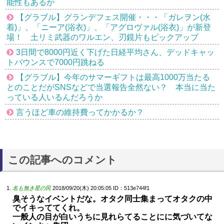
能性もあるか
【グラブル】グランデフェス開催・・・「ガレヲン(水
着)」、「ニーア(浴衣)」、「アグロヴァル(浴衣)」が新登
場！ 土リミ武器のワルエン、刃鏡片もピックアップ
3日間で8000円近く下げた日経平均さん、デッドキャッ
トバウンスで7000円跳ねる
【グラブル】今年のサマーギフトは最高1000万当たる
とのことだがSNSなどで当選報告全然ない？ 本当に当た
っている人いるんだろうか
言うほど車の維持費ってかかるか？
この記事へのコメント
名も無き星の民
2018/09/20(木) 20:05:05
ID：513e744f1
臭そうなイベントだな。オタク同士集まってオタクの中
でイキっててくれ。
一般人の目が白いうちに見れらてることにに気づいてな