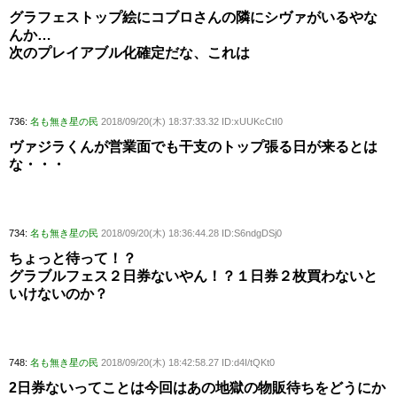
グラフェストップ絵にコブロさんの隣にシヴァがいるやな
んか…
次のプレイアブル化確定だな、これは
736:
名も無き星の民
2018/09/20(木) 18:37:33.32 ID:xUUKcCtI0
ヴァジラくんが営業面でも干支のトップ張る日が来るとは
な・・・
734:
名も無き星の民
2018/09/20(木) 18:36:44.28 ID:S6ndgDSj0
ちょっと待って！？
グラブルフェス２日券ないやん！？１日券２枚買わないと
いけないのか？
748:
名も無き星の民
2018/09/20(木) 18:42:58.27 ID:d4I/tQKt0
2日券ないってことは今回はあの地獄の物販待ちをどうにか