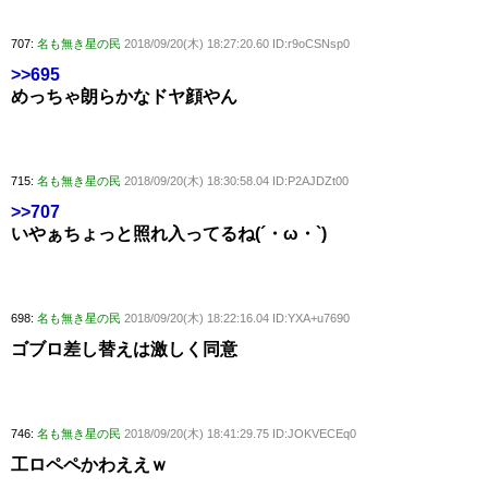
707:
名も無き星の民
2018/09/20(木) 18:27:20.60 ID:r9oCSNsp0
>>695
めっちゃ朗らかなドヤ顔やん
715:
名も無き星の民
2018/09/20(木) 18:30:58.04 ID:P2AJDZt00
>>707
いやぁちょっと照れ入ってるね(´・ω・`)
698:
名も無き星の民
2018/09/20(木) 18:22:16.04 ID:YXA+u7690
ゴブロ差し替えは激しく同意
746:
名も無き星の民
2018/09/20(木) 18:41:29.75 ID:JOKVECEq0
工ロペペかわええｗ