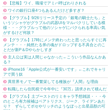
【悲報】ワイ、職場でアミバ呼ばわりされる
ワイの銀行口座4つもあるんだけど多すぎ？
【グラブル】9/26リリース予定の「銀竜の騎士たち」と
いうソシャゲがグラブルの武器UIをマルパクリしている模
様・・・グラブルって他のソシャゲにパクられる率高い気
がするけど何故？
【グラブル】17時にメンテ終わったと思ったらすぐに再
メンテ・・・純然たる斧の魂がドロップする不具合とのこ
とだが新P＆Dやらかしすぎ
主人公は実は人間じゃなかった←こういう作品なんかあ
る？
iPhone16「Apple公式が一番安いです」←これでキャリ
アで買う奴
異世界モノで一番繁栄してる種族が『人間』な理由
転職したら住民税で今年中に『30万』請求されて積んだ
【グラブル】土ブーストのリミキャラ予想雑談・・・今
のところ有力候補はベアトリクス、ジーク、ライデンあた
り？ ずらしてポセやリッチのようなぽっと出星晶獣の可