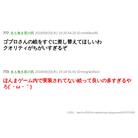
777:
名も無き星の民
2018/09/20(木) 19:20:44.20 ID:mm68oo/f0
ゴブロさんの絵をすぐに差し替えてほしいわ
クオリティがちがいすぎるぞ
773:
名も無き星の民
2018/09/20(木) 19:18:55.65 ID:hmgnk0Nx0
ほんまゲーム内で実装されてない絵って良いの多すぎるや
ろ(´・ω・｀)
引用元：http://rio2016.5ch.net/test/read.cgi/gameswf/1537375325/