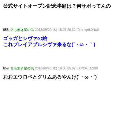
公式サイトオープン記念半額は？何サボってんの
656:
名も無き星の民
2018/09/20(木) 18:07:20.32 ID:hmgnk0Nx0
ゴッガとシヴァの絵
これプレイアブルシヴァ来るな(´・ω・｀)
659:
名も無き星の民
2018/09/20(木) 18:08:05.87 ID:P2AJDZt00
おおエウロペとグリムあるやんけ(´・ω・`)