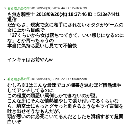
名も無き星の民
2018/09/20(木) 20:37:44
ID：27afc4039
も無き騎空士 2018/09/20(木) 18:37:46 ID：513e744f1
返信
だからさ、現実で女に相手にされないオタクがゲームの
女に上から目線で
「27くらいから女は落ちつてきて、いい感じになるのに
な」とか言っちゃうの
本当に気持ち悪いし見てて不愉快
インキャはお前やんw
名も無き星の民
2018/09/20(木) 21:06:22
ID：f07acadc8
むしろ※1はこんな最速でコメ欄書き込むほど情熱燃や
してアンチしてるのに
この程度の頭悪い罵倒しかできないのが謎。
こんな所にそんな情熱燃やして張り付いてるくらいな
ら、騎空士にもっとグサっと刺さるようなキツイ言葉を
吐き出せそうなもんだが。
頭が悪いのに必死こいてるんだとしたら滑稽すぎて超面
白いぞ