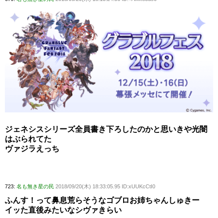
ジェネシスシリーズ全員書き下ろしたのかと思いきや光闇
はぶられてた
ヴァジラえっち
723:
名も無き星の民
2018/09/20(木) 18:33:05.95 ID:xUUKcCtI0
ふんす！って鼻息荒らそうなゴブロお姉ちゃんしゅきー
イッた直後みたいなシヴァきらい