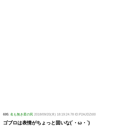
695:
名も無き星の民
2018/09/20(木) 18:19:24.78 ID:P2AJDZt00
ゴブロは表情がちょっと固いな(´・ω・`)