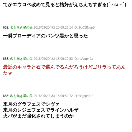
てかエウロペ改めて見ると格好がえちえちすぎる(´・ω・`)
662:
名も無き星の民
2018/09/20(木) 18:09:26.14 ID:r9oCSNsp0
一瞬ブローディアのパンツ黒かと思った
663:
名も無き星の民
2018/09/20(木) 18:09:29.83 ID:kc/Vgpk2a
最近のキャラと石で選んでるんだろうけどゴリラってあん
たｗ
665:
名も無き星の民
2018/09/20(木) 18:09:52.72 ID:9Ygpp4iU0
来月のグラフェスでシヴァ
来月のレジェフェスでラインハルザ
火パがまだ強化されてしまうのか