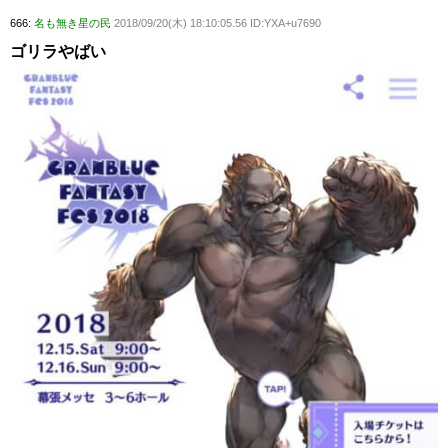
666:
名も無き星の民
2018/09/20(木) 18:10:05.56 ID:YXA+u7690
ゴリラやばい