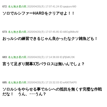
672:
名も無き星の民
2020/04/20(月) 17:07:41.24 ID:qaqtuxvW0
ソロでルシファーHARDをクリアせよ！！
673:
名も無き星の民
2020/04/20(月) 17:07:45.85 ID:A8Og9MbvM
おっルシの練習できるじゃん良かったなクソ雑魚ども！
683:
名も無き星の民
2020/04/20(月) 17:14:38.69 ID:jPj0dKJ3K
言うて足ぎり開幕3万パラロスは無いんでしょ？
685:
名も無き星の民
2020/04/20(月) 17:15:32.03 ID:eA907bKP0
ソロルシをやらせる事でルシへの抵抗を無くす完璧な作戦
だな！ うん、･･･うん？