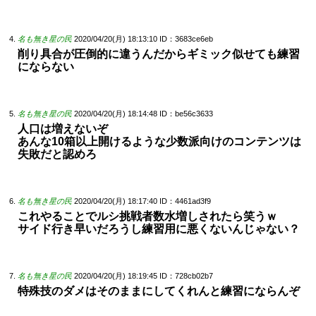
名も無き星の民
2020/04/20(月) 18:13:10
ID：3683ce6eb
削り具合が圧倒的に違うんだからギミック似せても練習
にならない
名も無き星の民
2020/04/20(月) 18:14:48
ID：be56c3633
人口は増えないぞ
あんな10箱以上開けるような少数派向けのコンテンツは
失敗だと認めろ
名も無き星の民
2020/04/20(月) 18:17:40
ID：4461ad3f9
これやることでルシ挑戦者数水増しされたら笑うｗ
サイド行き早いだろうし練習用に悪くないんじゃない？
名も無き星の民
2020/04/20(月) 18:19:45
ID：728cb02b7
特殊技のダメはそのままにしてくれんと練習にならんぞ