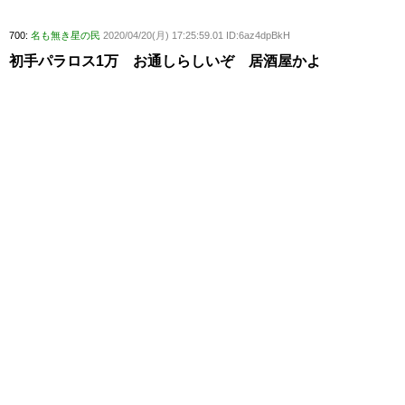
700:
名も無き星の民
2020/04/20(月) 17:25:59.01 ID:6az4dpBkH
初手パラロス1万 お通しらしいぞ 居酒屋かよ