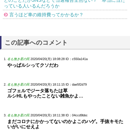
とのことだがSNSなどで当選報告全然ない？ 本当に当た
っている人いるんだろうか
言うほど車の維持費ってかかるか？
この記事へのコメント
名も無き星の民
2020/04/20(月) 18:08:28
ID：c550a141a
やっぱルシってクソだわ
名も無き星の民
2020/04/20(月) 18:11:15
ID：dae5f2d79
ゴフェルでジータ落ちたは草
ルシHLもやったことない雑魚かよ…
名も無き星の民
2020/04/20(月) 18:11:38
ID：04ccd9bbc
まだコロナにかかってないのかよこのハゲ。手抜キモた
いがいにせえよ