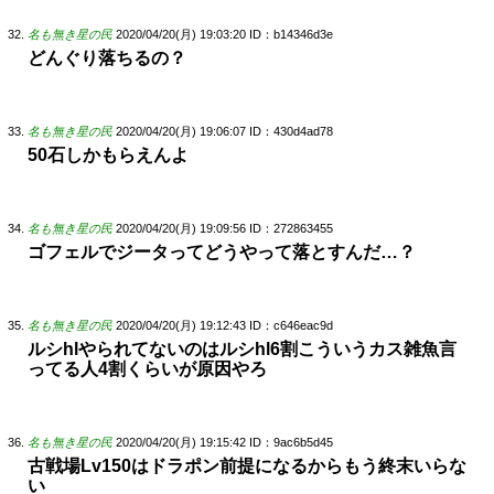
名も無き星の民
2020/04/20(月) 19:03:20
ID：b14346d3e
どんぐり落ちるの？
名も無き星の民
2020/04/20(月) 19:06:07
ID：430d4ad78
50石しかもらえんよ
名も無き星の民
2020/04/20(月) 19:09:56
ID：272863455
ゴフェルでジータってどうやって落とすんだ…？
名も無き星の民
2020/04/20(月) 19:12:43
ID：c646eac9d
ルシhlやられてないのはルシhl6割こういうカス雑魚言
ってる人4割くらいが原因やろ
名も無き星の民
2020/04/20(月) 19:15:42
ID：9ac6b5d45
古戦場Lv150はドラポン前提になるからもう終末いらな
い