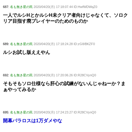
687:
名も無き星の民
2020/04/20(月) 17:18:07.44 ID:HwfWDWqZ0
一人でルシHとかルシH未クリア者向けじゃなくて、ソロク
リア目指す廃プレイヤーのためのものか
689:
名も無き星の民
2020/04/20(月) 17:18:24.28 ID:zG8/BKZF0
ルシお試し版ええやん
692:
名も無き星の民
2020/04/20(月) 17:20:06.26 ID:R28CVynQ0
そもそもソロ仕様なら肝心の試練がないんじゃねーか？ま
ぁやってみるか
695:
名も無き星の民
2020/04/20(月) 17:24:23.27 ID:R28CVynQ0
開幕パラロスは1万ダメやな