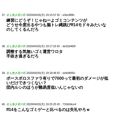
名も無き星の民
2020/04/20(月) 19:15:57
ID：e2bcf88fc
練習にどうぞ！じゃねーよゴミコンテンツが
どうせ今度出るやつも脳トレ縄跳びff14モドキみたいな
のしてくるんだろ
名も無き星の民
2020/04/20(月) 19:17:20
ID：de32d460f
調整する気無いゴミ運営ワロタ
手抜き過ぎるだろ
名も無き星の民
2020/04/20(月) 19:18:48
ID：eefe9845c
ポースボロスファラ有りで7000って最初のダメージが低
いだけできつくない？
団内ルシのほうが難易度低いんじゃないの
名も無き星の民
2020/04/20(月) 19:25:25
ID：733d3dce4
ff14をこんなゴミゲーと比べるのは失礼やろｗ