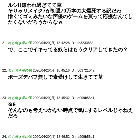
ルシH嫌われ過ぎてて草
そりゃリメイク7が初週70万本の大爆死する訳だわ
憎くてゴミみたいな声優のゲームを買って応援なんてし
たくないだろうからなｗ
名も無き星の民
2020/04/20(月) 18:42:28
ID：fc323386f
で、ここでイキってる奴らはもうクリアしてきたの？
名も無き星の民
2020/04/20(月) 18:45:16
ID：30372104a
ポーズデバフ無しで素受けして生きてて草
名も無き星の民
2020/04/20(月) 18:45:32
ID：a909b56c1
※9
そんなのも考えつかない時点で気にするレベルじゃねえ
だろ
名も無き星の民
2020/04/20(月) 18:46:52
ID：a909b56c1