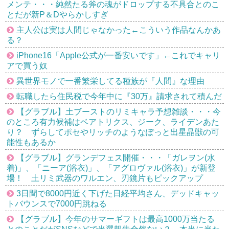
メンテ・・・純然たる斧の魂がドロップする不具合とのこ
とだが新P＆Dやらかしすぎ
主人公は実は人間じゃなかった←こういう作品なんかあ
る？
iPhone16「Apple公式が一番安いです」←これでキャリ
アで買う奴
異世界モノで一番繁栄してる種族が『人間』な理由
転職したら住民税で今年中に『30万』請求されて積んだ
【グラブル】土ブーストのリミキャラ予想雑談・・・今
のところ有力候補はベアトリクス、ジーク、ライデンあた
り？ ずらしてポセやリッチのようなぽっと出星晶獣の可
能性もあるか
【グラブル】グランデフェス開催・・・「ガレヲン(水
着)」、「ニーア(浴衣)」、「アグロヴァル(浴衣)」が新登
場！ 土リミ武器のワルエン、刃鏡片もピックアップ
3日間で8000円近く下げた日経平均さん、デッドキャッ
トバウンスで7000円跳ねる
【グラブル】今年のサマーギフトは最高1000万当たる