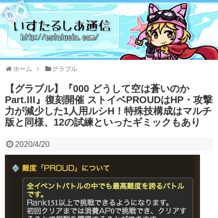
ホーム
グラブル
【グラブル】『000 どうして空は蒼いのか
Part.III』復刻開催 ストイベPROUDはHP・攻撃
力が減少した1人用ルシH！特殊技構成はマルチ
版と同様、12の試練といったギミックもあり
2020/4/20