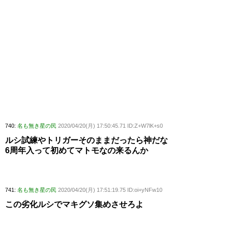
740:
名も無き星の民
2020/04/20(月) 17:50:45.71 ID:Z+W7lK+s0
ルシ試練やトリガーそのままだったら神だな
6周年入って初めてマトモなの来るんか
741:
名も無き星の民
2020/04/20(月) 17:51:19.75 ID:oi+yNFw10
この劣化ルシでマキグソ集めさせろよ