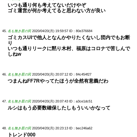
いつも通り何も考えてないだけやぞ
ゴミ運営が何か考えてると思わない方が良い
名も無き星の民
2020/04/20(月) 19:59:57
ID：80e376684
ゴミカスUIで他人となんかやりたくないし団内でもお断
り
いつも通りリークに黙り木村、福原はコロナで苦しんで
しねw
名も無き星の民
2020/04/20(月) 20:07:12
ID：84c454f27
つまんねFF7Rやってたほうが全然有意義だわ
名も無き星の民
2020/04/20(月) 20:07:43
ID：a3ce1dc51
ルシはもう必要数確保したしもういいかなって
名も無き星の民
2020/04/20(月) 20:23:13
ID：bec246a62
トレンド000