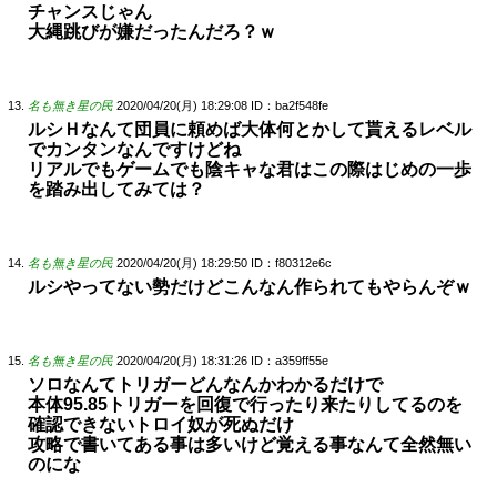
チャンスじゃん
大縄跳びが嫌だったんだろ？ｗ
名も無き星の民
2020/04/20(月) 18:29:08
ID：ba2f548fe
ルシＨなんて団員に頼めば大体何とかして貰えるレベル
でカンタンなんですけどね
リアルでもゲームでも陰キャな君はこの際はじめの一歩
を踏み出してみては？
名も無き星の民
2020/04/20(月) 18:29:50
ID：f80312e6c
ルシやってない勢だけどこんなん作られてもやらんぞｗ
名も無き星の民
2020/04/20(月) 18:31:26
ID：a359ff55e
ソロなんてトリガーどんなんかわかるだけで
本体95.85トリガーを回復で行ったり来たりしてるのを
確認できないトロイ奴が死ぬだけ
攻略で書いてある事は多いけど覚える事なんて全然無い
のにな