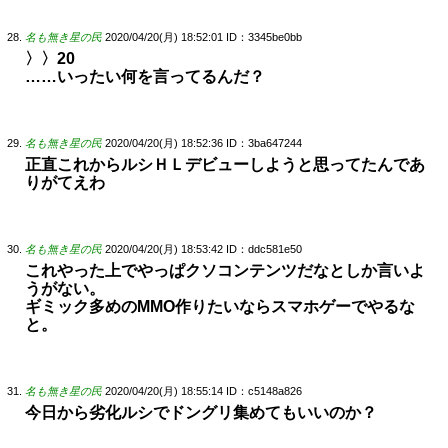
名も無き星の民
2020/04/20(月) 18:52:01
ID：3345be0bb
〉〉20
……いったい何を言ってるんだ？
名も無き星の民
2020/04/20(月) 18:52:36
ID：3ba647244
正直これからルシＨＬデビューしようと思ってたんであ
りがてえわ
名も無き星の民
2020/04/20(月) 18:53:42
ID：ddc581e50
これやった上でやっぱクソコンテンツだなとしか言いよ
うがない。
ギミック多めのMMO作りたいならスマホゲーでやるな
と。
名も無き星の民
2020/04/20(月) 18:55:14
ID：c5148a826
今日から劣化ルシでドングリ集めてもいいのか？