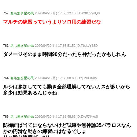
757:
名も無き星の民
2020/04/20(月) 17:56:32.16 ID:R28CVynQ0
マルチの練習っていうよりソロ用の練習だな
761:
名も無き星の民
2020/04/20(月) 17:56:51.52 ID:Tbdq/YBS0
ダメージそのまま時間90分だったら神だったかもしれん
764:
名も無き星の民
2020/04/20(月) 17:58:08.80 ID:qub0lD60p
ルシは参加してても動き全然理解してないカスが多いから
多少は効果あるんじゃね
766:
名も無き星の民
2020/04/20(月) 17:59:48.63 ID:Z+W7lK+s0
防御面は当てにならないけど試練や無神論35パラロスなん
かの円滑な動きの練習にはなるでしょ