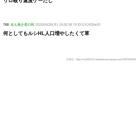
リロ殴り速度ゲーだし
768:
名も無き星の民
2020/04/20(月) 18:00:38.74 ID:GVJ433aV0
何としてもルシHL人口増やしたくて草
引用元：https://rio2016.5ch.net/test/read.cgi/gameswf/1587340158/