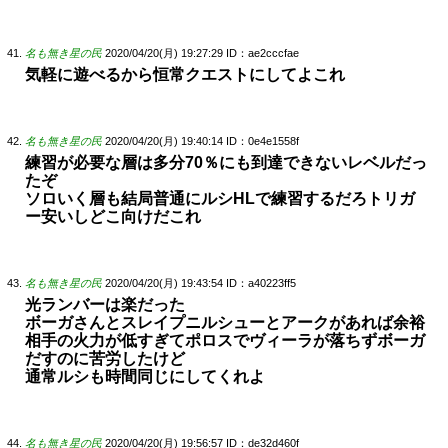
名も無き星の民
2020/04/20(月) 19:27:29
ID：ae2cccfae
気軽に遊べるから恒常クエストにしてよこれ
名も無き星の民
2020/04/20(月) 19:40:14
ID：0e4e1558f
練習が必要な層は多分70％にも到達できないレベルだっ
たぞ
ソロいく層も結局普通にルシHLで練習するだろトリガ
ー安いしどこ向けだこれ
名も無き星の民
2020/04/20(月) 19:43:54
ID：a40223ff5
光ランバーは楽だった
ボーガさんとスレイプニルシューとアークがあれば余裕
相手の火力が低すぎてポロスでヴィーラが落ちずボーガ
だすのに苦労したけど
通常ルシも時間同じにしてくれよ
名も無き星の民
2020/04/20(月) 19:56:57
ID：de32d460f