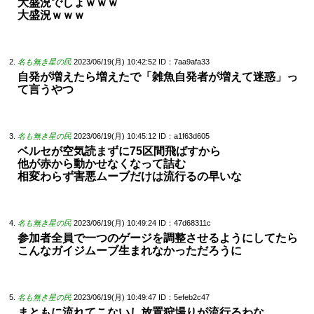
大盛況でしょｗｗｗ
大盛況ｗｗｗ
名も無き星の民
2023/06/19(月) 10:42:52
ID：7aa9afa33
自発が増えたら増えたで「雑魚自発者が増えて迷惑」っ
て言うやつ
名も無き星の民
2023/06/19(月) 10:45:12
ID：a1f63d605
ベルセが空気読まずに75区間飛ばすから
他が赤から動かせなくなって詰む
相変わらず害悪ムーブだけは流行るの早いな
名も無き星の民
2023/06/19(月) 10:49:24
ID：47d68311c
参加者全員で一つのゲージを調整させるようにしてたら
こんなガイジムーブ生まれなかっただろうに
名も無き星の民
2023/06/19(月) 10:49:47
ID：5efeb2c47
まともに流れてこないし放置狩場りが流行るわな