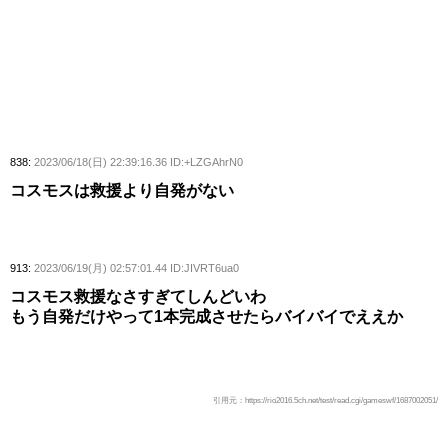
838:
2023/06/18(日) 22:39:16.36 ID:+LZGAhrN0
コスモスは救援より自発がない
913:
2023/06/19(月) 02:57:01.44 ID:JIVRT6ua0
コスモス救援なさすぎてしんどいわ
もう自発だけやって1本完成させたらバイバイでええか
引用元：https://rio2016.5ch.net/test/read.cgi/gameswf/1687002051/