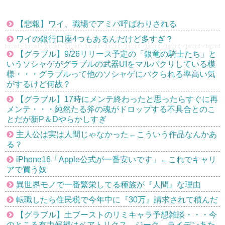
【悲報】ワイ、職場でアミバ呼ばわりされる
ワイの銀行口座4つもあるんだけど多すぎ？
【グラブル】9/26リリース予定の「銀竜の騎士たち」と
いうソシャゲがグラブルの武器UIをマルパクリしている模
様・・・グラブルって他のソシャゲにパクられる率高い気
がするけど何故？
【グラブル】17時にメンテ終わったと思ったらすぐに再
メンテ・・・純然たる斧の魂がドロップする不具合とのこ
とだが新P＆Dやらかしすぎ
主人公は実は人間じゃなかった←こういう作品なんかあ
る？
iPhone16「Apple公式が一番安いです」←これでキャリ
アで買う奴
異世界モノで一番繁栄してる種族が『人間』な理由
転職したら住民税で今年中に『30万』請求されて積んだ
【グラブル】土ブーストのリミキャラ予想雑談・・・今
のところ有力候補はベアトリクス、ジーク、ライデンあた