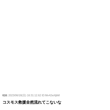
616:
2023/06/18(日) 16:31:12.62 ID:Mv42wXjbM
コスモス救援全然流れてこないな