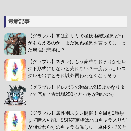
最新記事
【グラブル】闇は新リミで極技,極破,極奥どれ
がもらえるのか まだ見ぬ極奥を貰ってしまっ
た属性は悲惨に？
【グラブル】スタレはもう豪華なおまけかセレ
クト形式にしないと売れない？一度おいしいス
タレを出すとそれ以外買われなくなりそう
【グラブル】ドレバラの強敵Lv215はかなりタ
フで厄介？古戦場250とどっちが強いのか
【グラブル】属性別スタレ開催！今回も2種類
まで購入可能、SSR確定枠はハロキャラ入りだ
が相変わらずのキャラ石混じり、単体6～7％と