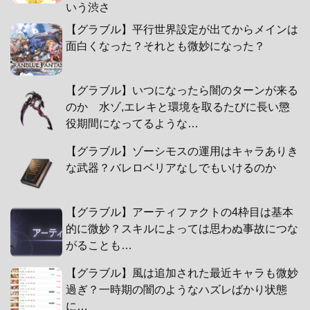
いう渋さ
【グラブル】平行世界設定が出てからメインは
面白くなった？それとも微妙になった？
【グラブル】いつになったら闇のターンが来る
のか 水ゾ,エレキと環境を取るたびに長い懲
役期間になってるような…
【グラブル】ゾーシモスの運用はキャラありき
な武器？バレロベリアなしでもいけるのか
【グラブル】アーティファクトの4枠目は基本
的に微妙？スキルによっては思わぬ事故につな
がることも…
【グラブル】風は追加された最近キャラも微妙
過ぎ？一時期の闇のようなハズレばかり状態
に…