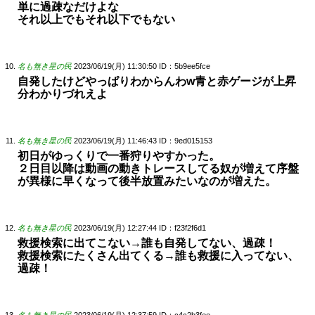
単に過疎なだけよな
それ以上でもそれ以下でもない
名も無き星の民
2023/06/19(月) 11:30:50
ID：5b9ee5fce
自発したけどやっぱりわからんわw青と赤ゲージが上昇
分わかりづれえよ
名も無き星の民
2023/06/19(月) 11:46:43
ID：9ed015153
初日がゆっくりで一番狩りやすかった。
２日目以降は動画の動きトレースしてる奴が増えて序盤
が異様に早くなって後半放置みたいなのが増えた。
名も無き星の民
2023/06/19(月) 12:27:44
ID：f23f2f6d1
救援検索に出てこない→誰も自発してない、過疎！
救援検索にたくさん出てくる→誰も救援に入ってない、
過疎！