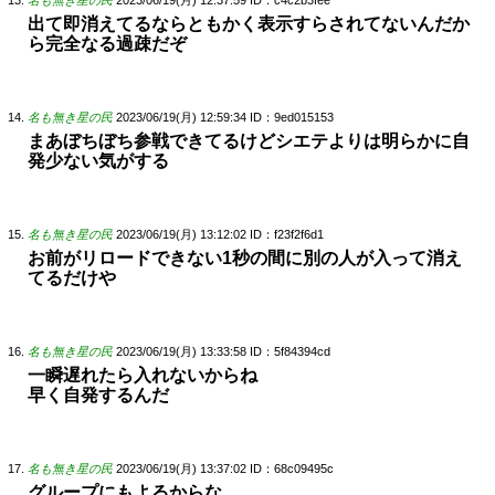
名も無き星の民
2023/06/19(月) 12:37:59
ID：c4c2b3fee
出て即消えてるならともかく表示すらされてないんだか
ら完全なる過疎だぞ
名も無き星の民
2023/06/19(月) 12:59:34
ID：9ed015153
まあぼちぼち参戦できてるけどシエテよりは明らかに自
発少ない気がする
名も無き星の民
2023/06/19(月) 13:12:02
ID：f23f2f6d1
お前がリロードできない1秒の間に別の人が入って消え
てるだけや
名も無き星の民
2023/06/19(月) 13:33:58
ID：5f84394cd
一瞬遅れたら入れないからね
早く自発するんだ
名も無き星の民
2023/06/19(月) 13:37:02
ID：68c09495c
グループにもよるからな