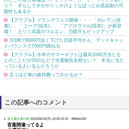
り？ ずらしてポセやリッチのようなぽっと出星晶獣の可
能性もあるか
【グラブル】グランデフェス開催・・・「ガレヲン(水
着)」、「ニーア(浴衣)」、「アグロヴァル(浴衣)」が新登
場！ 土リミ武器のワルエン、刃鏡片もピックアップ
3日間で8000円近く下げた日経平均さん、デッドキャッ
トバウンスで7000円跳ねる
【グラブル】今年のサマーギフトは最高1000万当たる
とのことだがSNSなどで当選報告全然ない？ 本当に当た
っている人いるんだろうか
言うほど車の維持費ってかかるか？
この記事へのコメント
名も無き星の民
2023/06/19(月) 10:05:10
ID：98fd5e428
言葉間違ってるよ