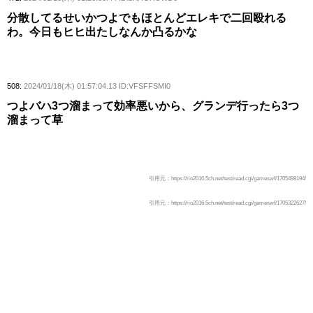
分散してるせいかつよでもほとんどエレキで二回殴れる
わ。今日もヒヒ出たしなんか凸るかな
508:
2024/01/18(木) 01:57:04.13 ID:VFSFFSMI0
つよバハ3つ溜まって効率悪いから、グランデ行ったら3つ
溜まって草
引用元：https://rio2016.5ch.net/test/read.cgi/gameswf/1705498194/
引用元：https://rio2016.5ch.net/test/read.cgi/gameswf/1705322627/