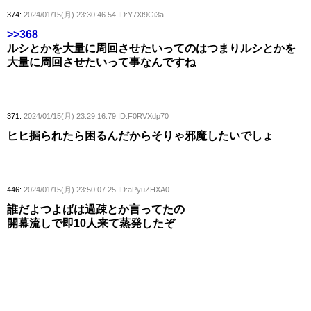
374:
2024/01/15(月) 23:30:46.54 ID:Y7Xt9Gi3a
>>368
ルシとかを大量に周回させたいってのはつまりルシとかを
大量に周回させたいって事なんですね
371:
2024/01/15(月) 23:29:16.79 ID:F0RVXdp70
ヒヒ掘られたら困るんだからそりゃ邪魔したいでしょ
446:
2024/01/15(月) 23:50:07.25 ID:aPyuZHXA0
誰だよつよばは過疎とか言ってたの
開幕流しで即10人来て蒸発したぞ