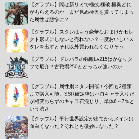
【グラブル】闇は新リミで極技,極破,極奥どれ
がもらえるのか まだ見ぬ極奥を貰ってしまっ
た属性は悲惨に？
【グラブル】スタレはもう豪華なおまけかセレ
クト形式にしないと売れない？一度おいしいス
タレを出すとそれ以外買われなくなりそう
【グラブル】ドレバラの強敵Lv215はかなりタ
フで厄介？古戦場250とどっちが強いのか
【グラブル】属性別スタレ開催！今回も2種類
まで購入可能、SSR確定枠はハロキャラ入りだ
が相変わらずのキャラ石混じり、単体6～7％と
いう渋さ
【グラブル】平行世界設定が出てからメインは
面白くなった？それとも微妙になった？