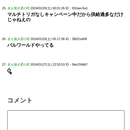
名も無き星の民
2024/01/20(土) 00:01:26
ID：932aec5a1
マルチトリガなしキャンペーン中だから供給過多なだけ
じゃねえの
名も無き星の民
2024/01/20(土) 05:17:06
ID：38021e69f
パルワールドやってる
名も無き星の民
2024/01/27(土) 22:53:53
ID：0be159d67
Ỏ͖͈̞̩͎̻̫̫̜͉̠̫͕̭̭̫̫̹̗̹͈̼̠̖͍͚̥͈̮̼͕̠̤̯̻̥̬̗̼̳̤̳̬̪̹͚̞̼̠͕̼̠̦͚̫͔̯̹͉͉̘͎͕̼̣̝͙̟̹̩̟̳̦̭͉̮̖̭̣̣̞̙̗̜̺̭̻̥͚͙̝̦͉͖͉̰̦͎̫̣̼͎͍̠̮͓̹̹͉̤̰̗̙͕͇͔͕̭͈̳̗̭͔̘̖̺̮̜̠͖̘͓̳͕̟̠̫̤͓͔̘̰͙͍͇
コメント