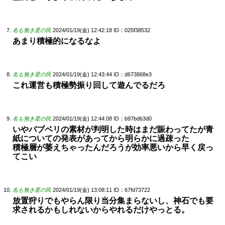
名も無き星の民
2024/01/19(金) 12:42:18
ID：025f38532
あまり積極的になるなよ
名も無き星の民
2024/01/19(金) 12:43:44
ID：d673868e3
これ運営も積極勢振り回して遊んでるだろ
名も無き星の民
2024/01/19(金) 12:44:08
ID：b97bdb3d0
いやバブベリの素材が判明した時はまだ賑わってたが青
紙についての発表があってから明らかに過疎った
積極層が萎えちゃったんだろうが効率悪いから早く戻っ
てこい
名も無き星の民
2024/01/19(金) 13:08:11
ID：67fd73722
放置狩りでもやらん限り当分集まらないし、神石でも要
求されるかもしれないからやれるだけやっとる。