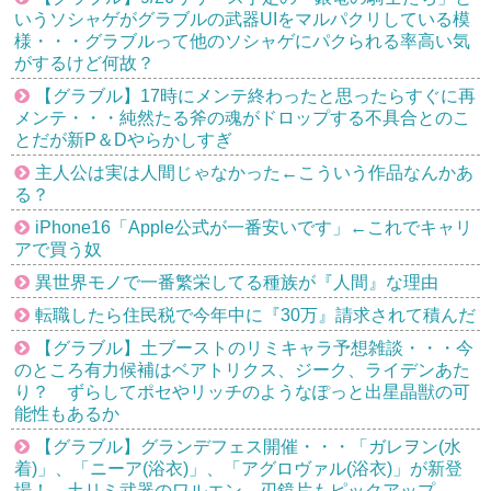
いうソシャゲがグラブルの武器UIをマルパクリしている模
様・・・グラブルって他のソシャゲにパクられる率高い気
がするけど何故？
【グラブル】17時にメンテ終わったと思ったらすぐに再
メンテ・・・純然たる斧の魂がドロップする不具合とのこ
とだが新P＆Dやらかしすぎ
主人公は実は人間じゃなかった←こういう作品なんかあ
る？
iPhone16「Apple公式が一番安いです」←これでキャリ
アで買う奴
異世界モノで一番繁栄してる種族が『人間』な理由
転職したら住民税で今年中に『30万』請求されて積んだ
【グラブル】土ブーストのリミキャラ予想雑談・・・今
のところ有力候補はベアトリクス、ジーク、ライデンあた
り？ ずらしてポセやリッチのようなぽっと出星晶獣の可
能性もあるか
【グラブル】グランデフェス開催・・・「ガレヲン(水
着)」、「ニーア(浴衣)」、「アグロヴァル(浴衣)」が新登
場！ 土リミ武器のワルエン、刃鏡片もピックアップ