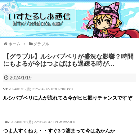
ホーム
グラブル
【グラブル】ルシバブベリが盛況な影響？時間
にもよるが今はつよばはも過疎る時が…
2024/1/19
53:
2024/01/15(月) 21:57:42.65 ID:tDvNbTkk0
ルシバブベリに人が流れてる今がヒヒ掘りチャンスですぞ
106:
2024/01/15(月) 22:08:45.47 ID:GrSnxZJF0
つよ人すくねぇ・・すぐ3つ溜まって今はあかんか