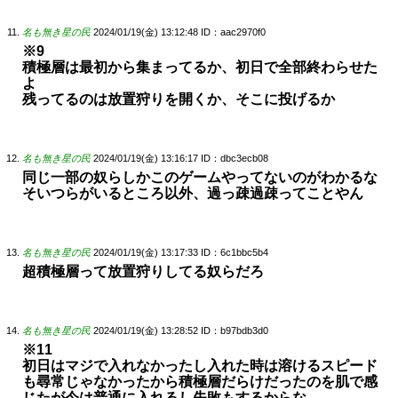
名も無き星の民
2024/01/19(金) 13:12:48
ID：aac2970f0
※9
積極層は最初から集まってるか、初日で全部終わらせた
よ
残ってるのは放置狩りを開くか、そこに投げるか
名も無き星の民
2024/01/19(金) 13:16:17
ID：dbc3ecb08
同じ一部の奴らしかこのゲームやってないのがわかるな
そいつらがいるところ以外、過っ疎過疎ってことやん
名も無き星の民
2024/01/19(金) 13:17:33
ID：6c1bbc5b4
超積極層って放置狩りしてる奴らだろ
名も無き星の民
2024/01/19(金) 13:28:52
ID：b97bdb3d0
※11
初日はマジで入れなかったし入れた時は溶けるスピード
も尋常じゃなかったから積極層だらけだったのを肌で感
じたが今は普通に入れるし失敗もするからな