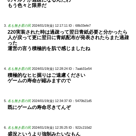
もう色々と限界だ
名も無き星の民
2024/01/19(金) 12:17:11
ID：68b33efe7
220実装された時は過疎って翌日青紙必要と分かったら
人が戻って更に翌日に青紙配布が発表されたらまた過疎
った
運営の言う積極的を肌で感じましたね
名も無き星の民
2024/01/19(金) 12:28:24
ID：7aab31e54
積極的なヒヒ掘りはご遠慮ください
ゲームの寿命が縮みますので
名も無き星の民
2024/01/19(金) 12:34:37
ID：5470b21d5
既にゲームの寿命尽きてんぞ
名も無き星の民
2024/01/19(金) 12:35:25
ID：922c210d2
盛況というより強制みたいなもん