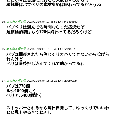
積極層はバブベリの素材集めは終わってるだろうね
名も無き星の民
2024/01/19(金) 13:35:52
ID：84141e36c
バブベリは混んでる時間ならまだ盛況だぞ
超積極的層はもう720個終わってるだろうけど
名も無き星の民
2024/01/19(金) 14:19:30
ID：821f001d1
バブは回復されたら俺じゃリカバリできないから投げら
れんけど
ベリは最後押し込んでくれて助かってるわ
名も無き星の民
2024/01/19(金) 15:16:22
ID：dfb2b7aab
バブは770個
ルシ1000個近く
ベリアル400個近く
ストッパーされるから毎日自発して、ゆっくりでいいわ
ヒヒ堀もやるきでねぇし