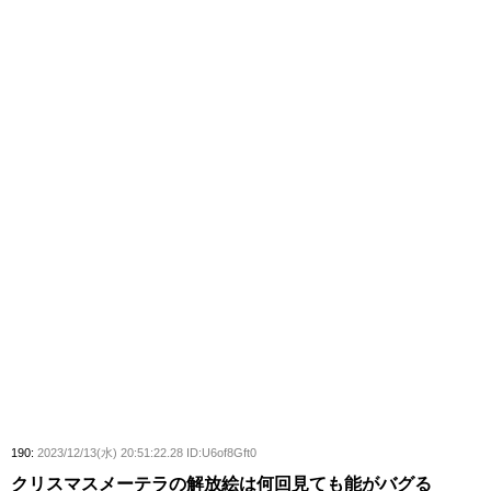
190:
2023/12/13(水) 20:51:22.28 ID:U6of8Gft0
クリスマスメーテラの解放絵は何回見ても能がバグる