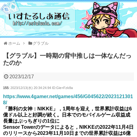
ホーム
グラブル
【グラブル】一時期の背中推しは一体なんだっ
たのか
2023/12/17
155:
2023/12/13(水) 20:34:24.94 ID:Gie+Fzk8a
https://www.4gamer.net/games/456/G045622/2023121301
8/
「勝利の女神：NIKKE」，1周年を迎え，世界累計収益は6
億ドル以上と好調が続く。日本でのモバイルゲーム収益成
長量はぶっちぎりの1位に
Sensor Towerのデータによると，NIKKEの2022年11月4日
のリリースから2023年11月10日までの世界累計収益は6億