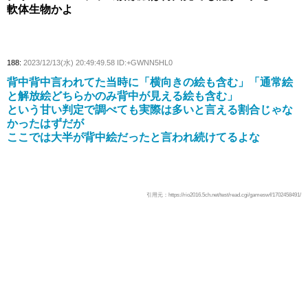
軟体生物かよ
188:
2023/12/13(水) 20:49:49.58 ID:+GWNN5HL0
背中背中言われてた当時に「横向きの絵も含む」「通常絵
と解放絵どちらかのみ背中が見える絵も含む」
という甘い判定で調べても実際は多いと言える割合じゃな
かったはずだが
ここでは大半が背中絵だったと言われ続けてるよな
引用元：https://rio2016.5ch.net/test/read.cgi/gameswf/1702458491/