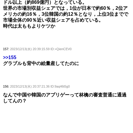
ドル以上（約869億円）となっている。
世界の市場別収益シェアでは，1位が日本で約60％，2位ア
メリカの約16％，3位韓国の約12％となり，上位3位までで
市場全体の90％近い収益シェアを占めている。
時代は太ももよりケツか
157:
2023/12/13(水) 20:39:15.59 ID:+QienCEV0
>>155
グラブルも背中の絵量産してたのに
156:
2023/12/13(水) 20:37:21.36 ID:9aq46t5g0
なんで中国や韓国のアプリゲーって林檎の審査普通に通過
してんの？