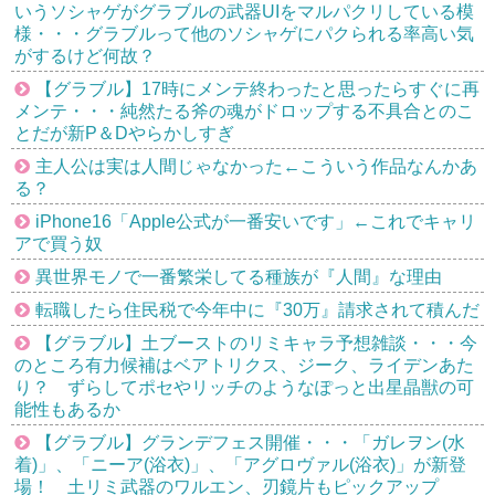
いうソシャゲがグラブルの武器UIをマルパクリしている模
様・・・グラブルって他のソシャゲにパクられる率高い気
がするけど何故？
【グラブル】17時にメンテ終わったと思ったらすぐに再
メンテ・・・純然たる斧の魂がドロップする不具合とのこ
とだが新P＆Dやらかしすぎ
主人公は実は人間じゃなかった←こういう作品なんかあ
る？
iPhone16「Apple公式が一番安いです」←これでキャリ
アで買う奴
異世界モノで一番繁栄してる種族が『人間』な理由
転職したら住民税で今年中に『30万』請求されて積んだ
【グラブル】土ブーストのリミキャラ予想雑談・・・今
のところ有力候補はベアトリクス、ジーク、ライデンあた
り？ ずらしてポセやリッチのようなぽっと出星晶獣の可
能性もあるか
【グラブル】グランデフェス開催・・・「ガレヲン(水
着)」、「ニーア(浴衣)」、「アグロヴァル(浴衣)」が新登
場！ 土リミ武器のワルエン、刃鏡片もピックアップ