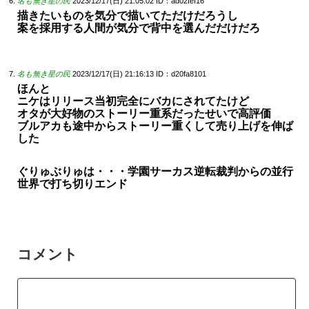
名も無き星の民
2023/12/17(日) 21:05:02
ID：ad02fef16
描きたいものを気分で描いてただけだろうし
案を採用する人間が気分で背中を選んだだけだろ
名も無き星の民
2023/12/17(日) 21:16:13
ID：d20fa8101
ほんと
ニケはリリース当初完全にバカにされてたけど
オタが大好物のストーリー重系だったせいで高評価
ブルアカも途中からストーリー重くして売り上げを伸ば
した
ぐりゅぶりゅは・・・学園サーカス逆転裁判からの並行
世界で打ち切りエンド
コメント