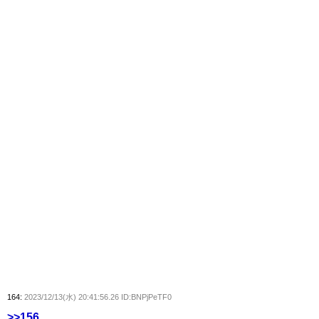
164:
2023/12/13(水) 20:41:56.26 ID:BNPjPeTF0
>>156