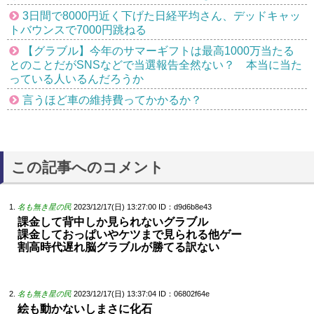
3日間で8000円近く下げた日経平均さん、デッドキャッ
トバウンスで7000円跳ねる
【グラブル】今年のサマーギフトは最高1000万当たる
とのことだがSNSなどで当選報告全然ない？ 本当に当た
っている人いるんだろうか
言うほど車の維持費ってかかるか？
この記事へのコメント
名も無き星の民
2023/12/17(日) 13:27:00
ID：d9d6b8e43
課金して背中しか見られないグラブル
課金しておっぱいやケツまで見られる他ゲー
割高時代遅れ脳グラブルが勝てる訳ない
名も無き星の民
2023/12/17(日) 13:37:04
ID：06802f64e
絵も動かないしまさに化石