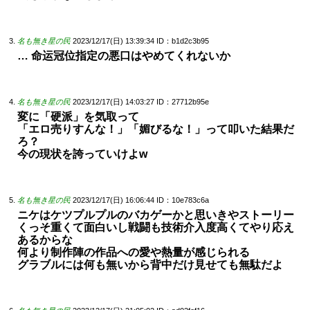
名も無き星の民
2023/12/17(日) 13:39:34
ID：b1d2c3b95
… 命运冠位指定の悪口はやめてくれないか
名も無き星の民
2023/12/17(日) 14:03:27
ID：27712b95e
変に「硬派」を気取って
「エロ売りすんな！」「媚びるな！」って叩いた結果だ
ろ？
今の現状を誇っていけよw
名も無き星の民
2023/12/17(日) 16:06:44
ID：10e783c6a
ニケはケツプルプルのバカゲーかと思いきやストーリー
くっそ重くて面白いし戦闘も技術介入度高くてやり応え
あるからな
何より制作陣の作品への愛や熱量が感じられる
グラブルには何も無いから背中だけ見せても無駄だよ