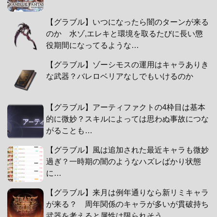
【グラブル】いつになったら闇のターンが来る
のか 水ゾ,エレキと環境を取るたびに長い懲
役期間になってるような…
【グラブル】ゾーシモスの運用はキャラありき
な武器？バレロベリアなしでもいけるのか
【グラブル】アーティファクトの4枠目は基本
的に微妙？スキルによっては思わぬ事故につな
がることも…
【グラブル】風は追加された最近キャラも微妙
過ぎ？一時期の闇のようなハズレばかり状態
に…
【グラブル】来月は例年通りなら新リミキャラ
が来る？ 周年関係のキャラが多いが貫破持ち
武器を考えると属性は限られそう