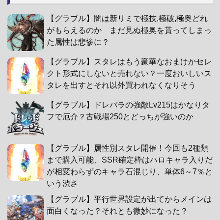
【グラブル】闇は新リミで極技,極破,極奥どれ
がもらえるのか まだ見ぬ極奥を貰ってしまっ
た属性は悲惨に？
【グラブル】スタレはもう豪華なおまけかセレ
クト形式にしないと売れない？一度おいしいス
タレを出すとそれ以外買われなくなりそう
【グラブル】ドレバラの強敵Lv215はかなりタ
フで厄介？古戦場250とどっちが強いのか
【グラブル】属性別スタレ開催！今回も2種類
まで購入可能、SSR確定枠はハロキャラ入りだ
が相変わらずのキャラ石混じり、単体6～7％と
いう渋さ
【グラブル】平行世界設定が出てからメインは
面白くなった？それとも微妙になった？