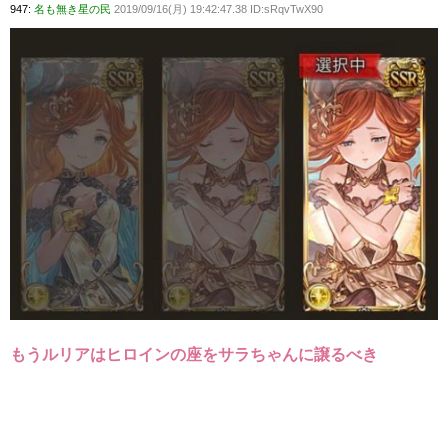
947:
名も無き星の民
2019/09/16(月) 19:42:47.38 ID:sRqvTwX90
もうルリアはヒロインの座をサラちゃんに譲るべき