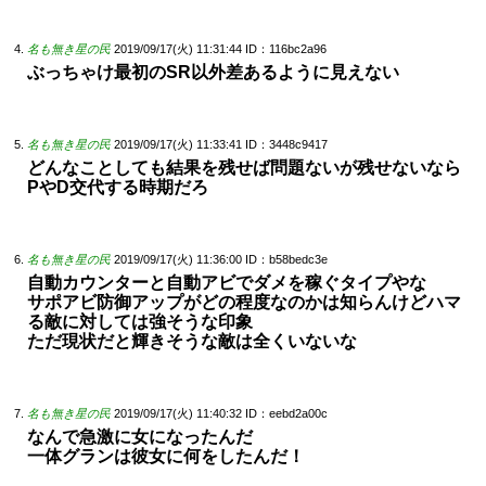
名も無き星の民
2019/09/17(火) 11:31:44
ID：116bc2a96
ぶっちゃけ最初のSR以外差あるように見えない
名も無き星の民
2019/09/17(火) 11:33:41
ID：3448c9417
どんなことしても結果を残せば問題ないが残せないなら
PやD交代する時期だろ
名も無き星の民
2019/09/17(火) 11:36:00
ID：b58bedc3e
自動カウンターと自動アビでダメを稼ぐタイプやな
サポアビ防御アップがどの程度なのかは知らんけどハマ
る敵に対しては強そうな印象
ただ現状だと輝きそうな敵は全くいないな
名も無き星の民
2019/09/17(火) 11:40:32
ID：eebd2a00c
なんで急激に女になったんだ
一体グランは彼女に何をしたんだ！