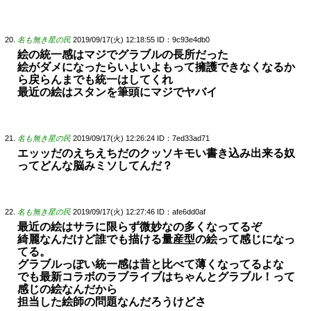
名も無き星の民
2019/09/17(火) 12:18:55
ID：9c93e4db0
絵の統一感はマジでグラブルの長所だった
絵がダメになったらいよいよもって擁護できなくなるか
ら戻らんまでも統一はしてくれ
最近の絵はスタンを筆頭にマジでヤバイ
名も無き星の民
2019/09/17(火) 12:26:24
ID：7ed33ad71
エッッだのえちえちだのクッソキモい書き込み出来る奴
ってどんな脳みミソしてんだ？
名も無き星の民
2019/09/17(火) 12:27:46
ID：afe6dd0af
最近の絵はサラに限らず微妙なの多くなってるぞ
綺麗なんだけど誰でも描ける量産型の絵って感じになっ
てる。
グラブルっぽい統一感は昔と比べて薄くなってるよな
でも最新コラボのラブライブはちゃんとグラブル！って
感じの絵なんだから
担当した絵師の問題なんだろうけどさ