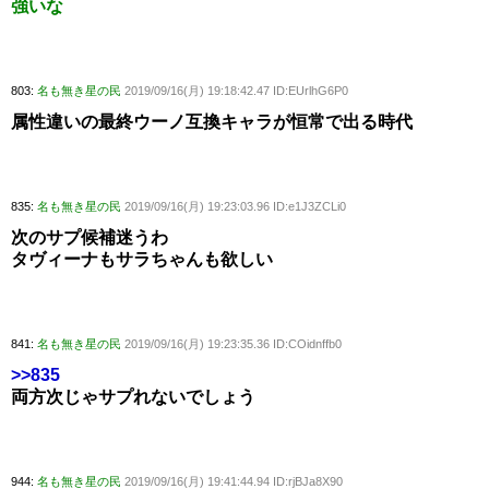
強いな
803:
名も無き星の民
2019/09/16(月) 19:18:42.47 ID:EUrlhG6P0
属性違いの最終ウーノ互換キャラが恒常で出る時代
835:
名も無き星の民
2019/09/16(月) 19:23:03.96 ID:e1J3ZCLi0
次のサプ候補迷うわ
タヴィーナもサラちゃんも欲しい
841:
名も無き星の民
2019/09/16(月) 19:23:35.36 ID:COidnffb0
>>835
両方次じゃサプれないでしょう
944:
名も無き星の民
2019/09/16(月) 19:41:44.94 ID:rjBJa8X90