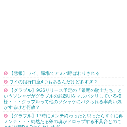
【悲報】ワイ、職場でアミバ呼ばわりされる
ワイの銀行口座4つもあるんだけど多すぎ？
【グラブル】9/26リリース予定の「銀竜の騎士たち」と
いうソシャゲがグラブルの武器UIをマルパクリしている模
様・・・グラブルって他のソシャゲにパクられる率高い気
がするけど何故？
【グラブル】17時にメンテ終わったと思ったらすぐに再
メンテ・・・純然たる斧の魂がドロップする不具合とのこ