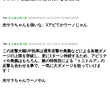
764:
名も無き星の民
2019/09/16(月) 19:14:24.57 ID:08nCwfYV0
光サラちゃんも強いな、3アビてかウーノじゃん
788:
名も無き星の民
2019/09/16(月) 19:17:18.47 ID:0o+IDlbU0
この攻撃大幅UP効果は通常攻撃や奥義などによる各種ダメ
ージの上限を突破し、更に1ターン持続するため、アビリテ
ィや奥義はもちろん、敵の特殊技による「トニトルア」の
反撃も合わせる事で、一気に大ダメージを狙っていけま
す！
光サラちゃんウーノやん