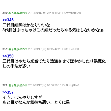
350:
名も無き星の民
2019/09/16(月) 23:59:49.38 ID:AWg8qBSX0
>>345
二代目絵師はかなりいいな
3代目はぶっちゃけこの絵だったらやる気はしないかなぁ
357:
名も無き星の民
2019/09/17(火) 00:15:42.28 ID:8tSHclUD0
>>350
三代目はやたら光当てたり透過させてぼやかしたり誤魔化
しの手法が多い
373:
名も無き星の民
2019/09/17(火) 00:36:50.15 ID:AkNqj9Hn0
>>357
そう、ぼんやりしすぎ
あと目がなんか気持ち悪い、とくに男