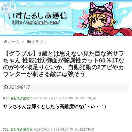
ホーム
グラブル
【グラブル】9歳とは思えない見た目な光サラ
ちゃん 性能は防御面が闇属性カット60％1Tな
のがやや物足りないか、自動発動の2アビやカ
ウンターが刺さる敵には強そう
2019/9/17
699:
名も無き星の民
2019/09/16(月) 19:07:38.08 ID:TP0KeNQW0
サラちゃんは輝くとしたら高難度やな(´・ω・｀)
706:
名も無き星の民
2019/09/16(月) 19:08:27.70 ID:u12Z/YR60