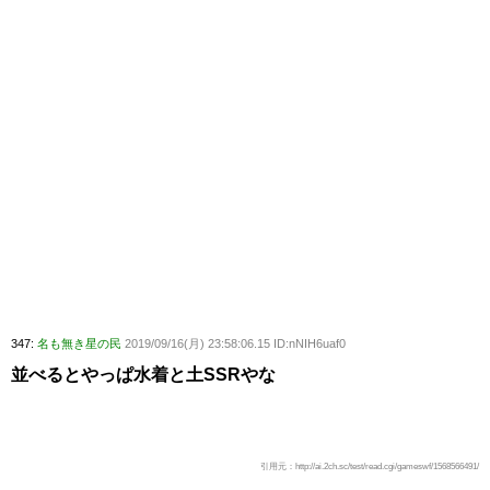
347:
名も無き星の民
2019/09/16(月) 23:58:06.15 ID:nNIH6uaf0
並べるとやっぱ水着と土SSRやな
引用元：http://ai.2ch.sc/test/read.cgi/gameswf/1568566491/