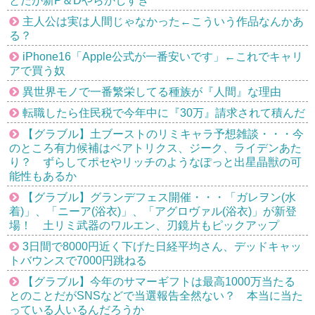
とだが新P＆Dやらかしすぎ
主人公は実は人間じゃなかった←こういう作品なんかあ
る？
iPhone16「Apple公式が一番安いです」←これでキャリ
アで買う奴
異世界モノで一番繁栄してる種族が『人間』な理由
転職したら住民税で今年中に『30万』請求されて積んだ
【グラブル】土ブーストのリミキャラ予想雑談・・・今
のところ有力候補はベアトリクス、ジーク、ライデンあた
り？ ずらしてポセやリッチのようなぽっと出星晶獣の可
能性もあるか
【グラブル】グランデフェス開催・・・「ガレヲン(水
着)」、「ニーア(浴衣)」、「アグロヴァル(浴衣)」が新登
場！ 土リミ武器のワルエン、刃鏡片もピックアップ
3日間で8000円近く下げた日経平均さん、デッドキャッ
トバウンスで7000円跳ねる
【グラブル】今年のサマーギフトは最高1000万当たる
とのことだがSNSなどで当選報告全然ない？ 本当に当た
っている人いるんだろうか