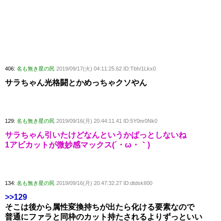
406:
名も無き星の民
2019/09/17(火) 04:11:25.62 ID:Tbh/1Lkx0
サラちゃん光格闘とかめっちゃクソやん
129:
名も無き星の民
2019/09/16(月) 20:44:11.41 ID:5Y0nr0Nk0
サラちゃん引いたけどなんというかぱっとしないね
1アビカットが微妙感マックス(´・ω・｀)
134:
名も無き星の民
2019/09/16(月) 20:47:32.27 ID:dtdskII00
>>129
そこは後から属性変換持ちが出たら化ける要素なので
普通にファラと同枠のカット持たされるよりずっといい