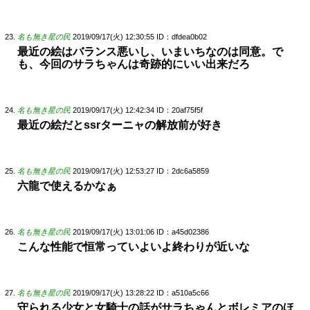
名も無き星の民
2019/09/17(火) 12:30:55
ID：dfdea0b02
最近の絵はバランス悪いし、いまいちなのは同意。で
も、今回のサラちゃんは奇跡的にいい出来だろ
名も無き星の民
2019/09/17(火) 12:42:34
ID：20af75f5f
最近の絵だとssrターニャの解放前が好き
名も無き星の民
2019/09/17(火) 12:53:27
ID：2dc6a5859
六龍で使えるかなぁ
名も無き星の民
2019/09/17(火) 13:01:06
ID：a45d02386
こんな性能で恒常っていよいよ終わりが近いな
名も無き星の民
2019/09/17(火) 13:28:22
ID：a510a5c66
守られる少女と女騎士の話がサラちゃんとボレミアのほ