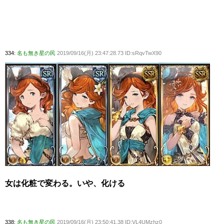
334:
名も無き星の民
2019/09/16(月) 23:47:28.73 ID:sRqvTwX90
女は化粧で変わる。いや、化ける
338:
名も無き星の民
2019/09/16(月) 23:50:41.38 ID:VL4UMzhz0