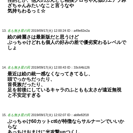
性的とか、他人のふんどし相撲クロちゃん似のエアプみ
ざちゃんみたいなこと言うなや
気持ちわるっミ☆
名も無き星の民
2019/09/17(火) 12:00:24
ID：a49e82e2a
絵の綺麗さは最新版だと思うけど
ぶっちゃけどれも個人の好みの差で優劣変わるレベルで
しょ
名も無き星の民
2019/09/17(火) 12:00:43
ID：33c64b126
最近は絵の統一感なくなってきてるし、
頭でっかちだったり、
首長族だったり、
足を前後にしているキャラのふともも太さが遠近無視
と不安定すぎる
名も無き星の民
2019/09/17(火) 12:02:07
ID：ab8e82f18
ぶっちゃけ60カットct6が特徴ならサルナーンでいいか
らな
あっちはおまけに光攻撃upつくし