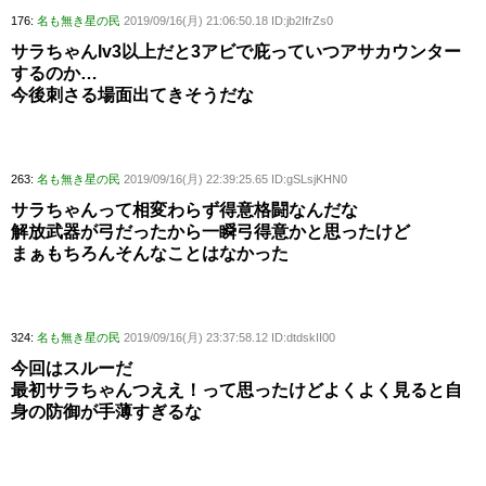
176:
名も無き星の民
2019/09/16(月) 21:06:50.18 ID:jb2IfrZs0
サラちゃんlv3以上だと3アビで庇っていつアサカウンター
するのか…
今後刺さる場面出てきそうだな
263:
名も無き星の民
2019/09/16(月) 22:39:25.65 ID:gSLsjKHN0
サラちゃんって相変わらず得意格闘なんだな
解放武器が弓だったから一瞬弓得意かと思ったけど
まぁもちろんそんなことはなかった
324:
名も無き星の民
2019/09/16(月) 23:37:58.12 ID:dtdskII00
今回はスルーだ
最初サラちゃんつええ！って思ったけどよくよく見ると自
身の防御が手薄すぎるな