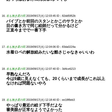
名も無き星の民
2019/09/17(火) 12:03:45
ID：82dd5952b
バイブとか前回のスタンとかこのサラとか
目の書き方で同じ絵師だって分かるけど
正直今までで一番下手
名も無き星の民
2019/09/17(火) 12:04:06
ID：83da0224a
水着ロペの解放絵みたいな酷さじゃなきゃいいわ
名も無き星の民
2019/09/17(火) 12:07:40
ID：3d4ce6213
早熟なんだろ
今は9歳に見えなくても、20くらいまで成長がこれ以上
なければ問題ないやろ
名も無き星の民
2019/09/17(火) 12:18:40
ID：ee18f8eb3
やっぱり最近の絵ド下手だよな
審美眼が正常なようでよかった