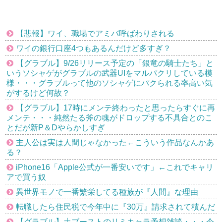
【悲報】ワイ、職場でアミバ呼ばわりされる
ワイの銀行口座4つもあるんだけど多すぎ？
【グラブル】9/26リリース予定の「銀竜の騎士たち」と
いうソシャゲがグラブルの武器UIをマルパクリしている模
様・・・グラブルって他のソシャゲにパクられる率高い気
がするけど何故？
【グラブル】17時にメンテ終わったと思ったらすぐに再
メンテ・・・純然たる斧の魂がドロップする不具合とのこ
とだが新P＆Dやらかしすぎ
主人公は実は人間じゃなかった←こういう作品なんかあ
る？
iPhone16「Apple公式が一番安いです」←これでキャリ
アで買う奴
異世界モノで一番繁栄してる種族が『人間』な理由
転職したら住民税で今年中に『30万』請求されて積んだ
【グラブル】土ブーストのリミキャラ予想雑談・・・今