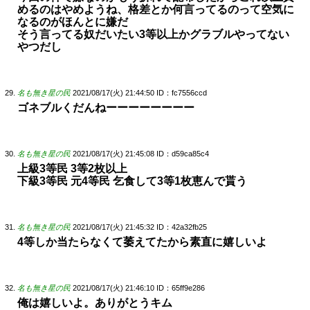
めるのはやめようね、格差とか何言ってるのって空気に
なるのがほんとに嫌だ
そう言ってる奴だいたい3等以上かグラブルやってない
やつだし
名も無き星の民
2021/08/17(火) 21:44:50
ID：fc7556ccd
ゴネブルくだんねーーーーーーーー
名も無き星の民
2021/08/17(火) 21:45:08
ID：d59ca85c4
上級3等民 3等2枚以上
下級3等民 元4等民 乞食して3等1枚恵んで貰う
名も無き星の民
2021/08/17(火) 21:45:32
ID：42a32fb25
4等しか当たらなくて萎えてたから素直に嬉しいよ
名も無き星の民
2021/08/17(火) 21:46:10
ID：65ff9e286
俺は嬉しいよ。ありがとうキム