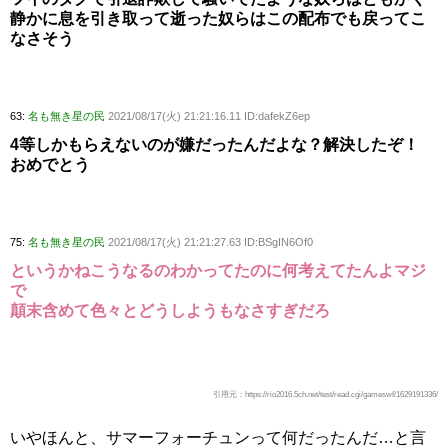
静かに息を引き取って逝った奴らはこの配布でも戻ってこ
なさそう
63:
名も無き星の民
2021/08/17(火) 21:21:16.11 ID:dafekZ6ep
4等しかもらえないのが嫌だったんだよな？解決したぞ！
おめでとう
75:
名も無き星の民
2021/08/17(火) 21:21:27.63 ID:BSgIN6Of0
というかねこうなるのわかってたのに何考えてたんよマジ
で
顛末含めて色々とどうしようもなさすぎだろ
引用元：https://rio2016.5ch.net/test/read.cgi/gameswf/1629191336/
いやほんと、サマーフォーチュンって何だったんだ…と言