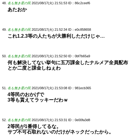
名も無き星の民
2021/08/17(火) 21:51:53
ID：86c2ceef6
あたおか
名も無き星の民
2021/08/17(火) 21:52:34
ID：e0c858658
これ1.2.3等の人たちが大勝利しただけじゃ…
名も無き星の民
2021/08/17(火) 21:52:50
ID：0bf7b65a9
何も解決してない挙句に五万課金したナルメア全員配布
とか二度と課金しねぇわ
名も無き星の民
2021/08/17(火) 21:53:08
ID：981ecb365
4等民のおかげで
3等も貰えてラッキーだわｗ
名も無き星の民
2021/08/17(火) 21:53:31
ID：0e00fa3d8
2等民が1番得してるな。
サプ不可石取れないのだけがネックだったから。