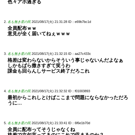
色々アホ過ぎる
名も無き星の民
2021/08/17(火) 21:31:28
ID：e69b7bc1d
全員配布ｗｗ
意見が全く届いてねぇｗｗｗ
名も無き星の民
2021/08/17(火) 21:32:15
ID：aa27c433c
格差は変わらないからそういう事じゃないんだよなぁ
しかもばら撒きすぎて笑うわ
課金も回らんしサービス終了だろこれ
名も無き星の民
2021/08/17(火) 21:32:32
ID：f01003893
最初からこれしとけばここまで問題にならなかっただろ
うに…
名も無き星の民
2021/08/17(火) 21:33:41
ID：6f6e1b70d
全員に配布ってそうじゃなくね
格差で文句言ってるのにこれで収まるのか？