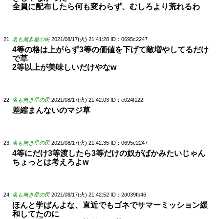
全員に配布したら何も変わらず、むしろより荒れるわ
名も無き星の民
2021/08/17(火) 21:41:28
ID：0695c2247
4等の格は上がらず3等の価値を下げて敵増やしてるだけ
で草
2等以上が美味しいだけやなw
名も無き星の民
2021/08/17(火) 21:42:03
ID：e024f122f
差縮まんないのマジ草
名も無き星の民
2021/08/17(火) 21:42:35
ID：0695c2247
4等にだけ3等渡したら3等だけの奴がばかみたいじゃん
ちょっとは考えろよw
名も無き星の民
2021/08/17(火) 21:42:52
ID：2d039fb46
ほんと学ばんよな、直近でもゴネでサマーミッション緩
和してたのに