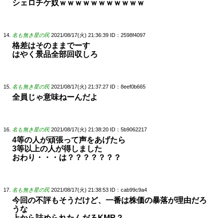
シェロチケ奴ｗｗｗｗｗｗｗｗｗｗｗ
名も無き星の民
2021/08/17(火) 21:36:39
ID：2598f4097
格差はそのままでーす
はやく景品全部回収しろ
名も無き星の民
2021/08/17(火) 21:37:27
ID：8eef0b665
全員じゃ意味ねーんだよ
名も無き星の民
2021/08/17(火) 21:38:20
ID：5b9062217
4等の人が頑張って声をあげたら
3等以上の人が得しました
おわり・・・は？？？？？？？
名も無き星の民
2021/08/17(火) 21:38:53
ID：cab99c9a4
今回の不評もそうだけど、一番は株価の暴落が理由だろ
うな
上から詰められたんだろKMR？