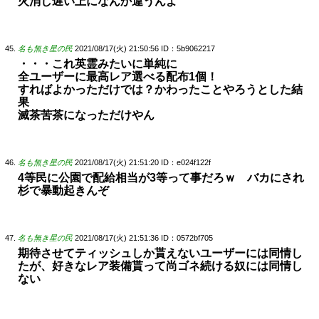
火消し遅い上になんか違うんよ
名も無き星の民
2021/08/17(火) 21:50:56
ID：5b9062217
・・・これ英霊みたいに単純に
全ユーザーに最高レア選べる配布1個！
すればよかっただけでは？かわったことやろうとした結
果
滅茶苦茶になっただけやん
名も無き星の民
2021/08/17(火) 21:51:20
ID：e024f122f
4等民に公園で配給相当が3等って事だろｗ バカにされ
杉で暴動起きんぞ
名も無き星の民
2021/08/17(火) 21:51:36
ID：0572bf705
期待させてティッシュしか貰えないユーザーには同情し
たが、好きなレア装備貰って尚ゴネ続ける奴には同情し
ない