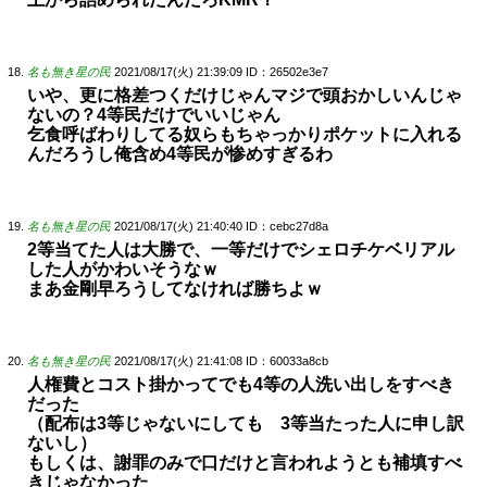
名も無き星の民
2021/08/17(火) 21:39:09
ID：26502e3e7
いや、更に格差つくだけじゃんマジで頭おかしいんじゃ
ないの？4等民だけでいいじゃん
乞食呼ばわりしてる奴らもちゃっかりポケットに入れる
んだろうし俺含め4等民が惨めすぎるわ
名も無き星の民
2021/08/17(火) 21:40:40
ID：cebc27d8a
2等当てた人は大勝で、一等だけでシェロチケベリアル
した人がかわいそうなｗ
まあ金剛早ろうしてなければ勝ちよｗ
名も無き星の民
2021/08/17(火) 21:41:08
ID：60033a8cb
人権費とコスト掛かってでも4等の人洗い出しをすべき
だった
（配布は3等じゃないにしても 3等当たった人に申し訳
ないし）
もしくは、謝罪のみで口だけと言われようとも補填すべ
きじゃなかった