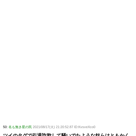
50:
名も無き星の民
2021/08/17(火) 21:20:52.87 ID:KvsveXco0
ツイのタグで引退詐欺して騒いでたような奴らはともかく