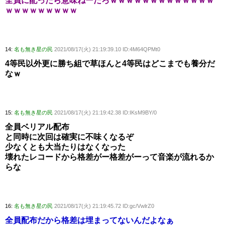
全員に配ったら意味ねーだろｗｗｗｗｗｗｗｗｗｗｗｗｗ
ｗｗｗｗｗｗｗｗｗ
14:
名も無き星の民
2021/08/17(火) 21:19:39.10 ID:4M64QPMt0
4等民以外更に勝ち組で草ほんと4等民はどこまでも養分だ
なｗ
15:
名も無き星の民
2021/08/17(火) 21:19:42.38 ID:IKsM9BY/0
全員ベリアル配布
と同時に次回は確実に不味くなるぞ
少なくとも大当たりはなくなった
壊れたレコードから格差がー格差がーって音楽が流れるか
らな
16:
名も無き星の民
2021/08/17(火) 21:19:45.72 ID:gc/VwlrZ0
全員配布だから格差は埋まってないんだよなぁ