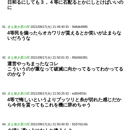
日和るにしても３，４等に石配るとかにしとけばいいの
に
名も無き星の民
2021/08/17(火) 21:49:40
ID：9d8db4886
4等民を煽ったらオカワリが貰えるとか笑いが止まらな
いだろうな
名も無き星の民
2021/08/17(火) 21:50:01
ID：85b566381
運営やっちまったなコレ
こういうのが重なって破滅に向かってるってわかってる
のかな？
名も無き星の民
2021/08/17(火) 21:50:25
ID：ed504f33c
4等で悔しいというよりプッツリと糸が切れた感じだか
ら今何を貰ってもこれを機に辞めちゃう
名も無き星の民
2021/08/17(火) 21:50:40
ID：503742c5b