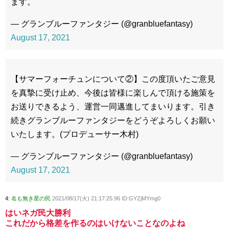
ます。
— グランブルーファンタジー (@granbluefantasy)
August 17, 2021
【サマーフォーチュンについて②】この度頂いたご意見
を真摯に受け止め、今後は皆様に楽しんで頂ける施策を
お送りできるよう、運営一同邁進してまいります。引き
続きグランブルーファンタジーをどうぞよろしくお願い
いたします。(プロデューサー木村)
— グランブルーファンタジー (@granbluefantasy)
August 17, 2021
4:
名も無き星の民
2021/08/17(火) 21:17:25.96 ID:GYZjMYmg0
はいネガ民大勝利
これだから格差を作るのはいけないことなのよね