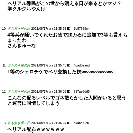
ベリアル難民がこの世から消える日が来るとかマジ？
掌クルクルやんけ
名も無き星の民
2021/08/17(火) 21:35:25
ID：3c87889c4
4等兵が騒いでくれたお陰で20万石に追加で3等も貰えち
まったわ
さんきゅーな
名も無き星の民
2021/08/17(火) 21:35:45
ID：4cad3eaed
1等のシェロチケでベリ交換した奴wwwwwwwww
名も無き星の民
2021/08/17(火) 21:36:05
ID：797ae8dd5
こんなの配るレベルでゴネ散らかした人間がいると思う
と運営に同情してしまう
名も無き星の民
2021/08/17(火) 21:36:24
ID：e4abf092b
ベリアル配布ｗｗｗｗｗｗ