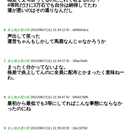
4等民だけに3万石でも自分は納得してたわ
運が悪いのはその通りなんだし
名も無き星の民
2021/08/17(火) 21:34:12
ID：e8492edca
声出して笑った
運営ちゃんもしかして馬鹿なんじゃなかろうか
名も無き星の民
2021/08/17(火) 21:34:27
ID：1f6ac5eb5
まったく分かってないよな。
格差で炎上してんのに全員に配布とかまったく意味ねー
わ。
名も無き星の民
2021/08/17(火) 21:34:47
ID：946427b85
最初から最低でも3等にしてればこんな事態にならなか
ったのにね
名も無き星の民
2021/08/17(火) 21:35:02
ID：2dc21f792