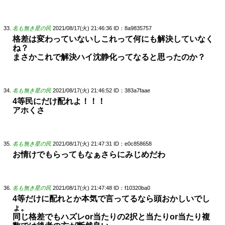
名も無き星の民
2021/08/17(火) 21:46:36
ID：8a9835757
格差は変わっていないしこれって何にも解決していなく
ね？
まさかこれで解決ハイ沈静化ってなると思ったのか？
名も無き星の民
2021/08/17(火) 21:46:52
ID：383a7faae
4等民にだけ配れよ！！！
アホくさ
名も無き星の民
2021/08/17(火) 21:47:31
ID：e0c858658
お情けでもらってもなぁさらにみじめだわ
名も無き星の民
2021/08/17(火) 21:47:48
ID：f10320ba0
4等だけに配れとか本気で言ってるなら頭おかしいでし
ょ。
同じ格差でもハズレor当たりの2択と当たりor当たり複