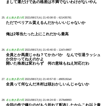
まして運だけであの格差は不満でないわけがないやん
名も無き星の民
2021/08/17(火) 21:43:08
ID：621435781
ただでベリアル貰えるんだからいいじゃないか
俺は2等当たった上にこれだから最高
名も無き星の民
2021/08/17(火) 21:43:40
ID：12d7c9807
全員とか馬鹿じゃね？てかカバか なんで引退ラッシュ
か分かってねえのかよ
開いた格差は変わらず 何の意味もねえ対応だわ
名も無き星の民
2021/08/17(火) 21:43:57
ID：d905192a4
全員って何なんだ木村は頭おかしいんじゃないか
名も無き星の民
2021/08/17(火) 21:44:24
ID：1578d9893
今回の件で嫌なのがもう折れて配布したからこれ以上責