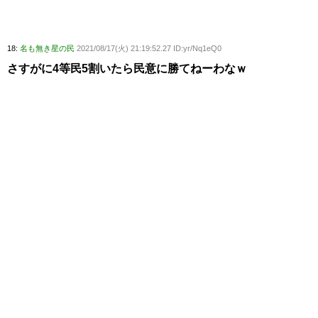
18:
名も無き星の民
2021/08/17(火) 21:19:52.27 ID:yr/Nq1eQ0
さすがに4等民5割いたら民意に勝てねーわなｗ