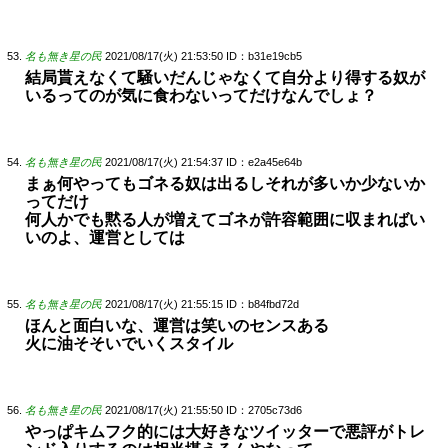
名も無き星の民
2021/08/17(火) 21:53:50
ID：b31e19cb5
結局貰えなくて騒いだんじゃなくて自分より得する奴が
いるってのが気に食わないってだけなんでしょ？
名も無き星の民
2021/08/17(火) 21:54:37
ID：e2a45e64b
まぁ何やってもゴネる奴は出るしそれが多いか少ないか
ってだけ
何人かでも黙る人が増えてゴネが許容範囲に収まればい
いのよ、運営としては
名も無き星の民
2021/08/17(火) 21:55:15
ID：b84fbd72d
ほんと面白いな、運営は笑いのセンスある
火に油そそいでいくスタイル
名も無き星の民
2021/08/17(火) 21:55:50
ID：2705c73d6
やっぱキムフク的には大好きなツイッターで悪評がトレ