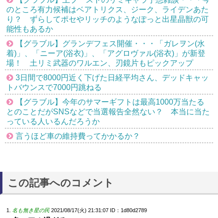
のところ有力候補はベアトリクス、ジーク、ライデンあた
り？ ずらしてポセやリッチのようなぽっと出星晶獣の可
能性もあるか
【グラブル】グランデフェス開催・・・「ガレヲン(水
着)」、「ニーア(浴衣)」、「アグロヴァル(浴衣)」が新登
場！ 土リミ武器のワルエン、刃鏡片もピックアップ
3日間で8000円近く下げた日経平均さん、デッドキャッ
トバウンスで7000円跳ねる
【グラブル】今年のサマーギフトは最高1000万当たる
とのことだがSNSなどで当選報告全然ない？ 本当に当た
っている人いるんだろうか
言うほど車の維持費ってかかるか？
この記事へのコメント
名も無き星の民
2021/08/17(火) 21:31:07
ID：1d80d2789