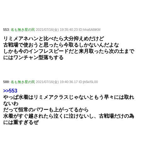
553:
名も無き星の民
2021/07/16(金) 19:35:40.23 ID:hha6A8iKM
リミメアネハンと比べたら大分抑えめだけど
古戦場で使おうと思ったら今取るしかないんだよな
しかも今のインフレスピードだと来月取ったら次の土まで
にはワンチャン型落ちする
588:
名も無き星の民
2021/07/16(金) 19:40:36.17 ID:jh5kI5L00
>>553
やっぱ水着はリミメアクラスじゃないともう早々には取れ
ないわ
だって恒常のパワーも上がってるから
水着がすぐ越されたら泣くに泣けないし、古戦場だけの為
には重すぎるぜ