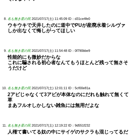
名も無き星の民
2021/07/17(土) 11:45:09
ID：d31ce4fe0
ウキウキで天井したのに道中でPUが産廃水着シルヴァ
しか出なくて悔しがってほしい
名も無き星の民
2021/07/17(土) 11:54:48
ID：0f790bbe9
性能的にも微妙だからな
これに騙される初心者なんてもうほとんど残って無さそ
うだけど
名も無き星の民
2021/07/17(土) 12:01:11
ID：5cf00e81a
2アビじゃなくて3アビが本体なのにだれも触れて無くて
草
まあフルオしかしない雑魚には無用だよな
名も無き星の民
2021/07/17(土) 12:19:22
ID：9d551f232
人権て書いてる奴の中にサイゲのサクラも混じってるだ