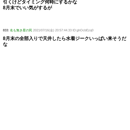
引くけどタイミング何時にするかな
8月末でいい気がするが
833:
名も無き星の民
2021/07/16(金) 20:57:44.33 ID:ghOcbEzq0
8月末の全部入りで天井したら水着ジークいっぱい来そうだ
な