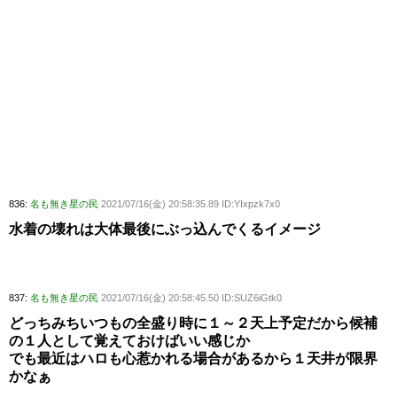
836:
名も無き星の民
2021/07/16(金) 20:58:35.89 ID:YIxpzk7x0
水着の壊れは大体最後にぶっ込んでくるイメージ
837:
名も無き星の民
2021/07/16(金) 20:58:45.50 ID:SUZ6iGtk0
どっちみちいつもの全盛り時に１～２天上予定だから候補
の１人として覚えておけばいい感じか
でも最近はハロも心惹かれる場合があるから１天井が限界
かなぁ