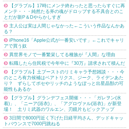
【グラブル】17時にメンテ終わったと思ったらすぐに再
メンテ・・・純然たる斧の魂がドロップする不具合とのこ
とだが新P＆Dやらかしすぎ
主人公は実は人間じゃなかった←こういう作品なんかあ
る？
iPhone16「Apple公式が一番安いです」←これでキャリ
アで買う奴
異世界モノで一番繁栄してる種族が『人間』な理由
転職したら住民税で今年中に『30万』請求されて積んだ
【グラブル】土ブーストのリミキャラ予想雑談・・・今
のところ有力候補はベアトリクス、ジーク、ライデンあた
り？ ずらしてポセやリッチのようなぽっと出星晶獣の可
能性もあるか
【グラブル】グランデフェス開催・・・「ガレヲン(水
着)」、「ニーア(浴衣)」、「アグロヴァル(浴衣)」が新登
場！ 土リミ武器のワルエン、刃鏡片もピックアップ
3日間で8000円近く下げた日経平均さん、デッドキャッ
トバウンスで7000円跳ねる