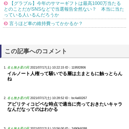
【グラブル】今年のサマーギフトは最高1000万当たる
とのことだがSNSなどで当選報告全然ない？ 本当に当た
っている人いるんだろうか
言うほど車の維持費ってかかるか？
この記事へのコメント
名も無き星の民
2021/07/17(土) 10:22:15
ID：1195f2806
イルノート人権って騒いでる層は土まともに触っとらん
ね
名も無き星の民
2021/07/17(土) 10:28:52
ID：bc4a60267
アビリティコピペな時点で適当に売っておきたいキャラ
なんだなってのはわかる
名も無き星の民
2021/07/17(土) 10:56:00
ID：7d90b9288