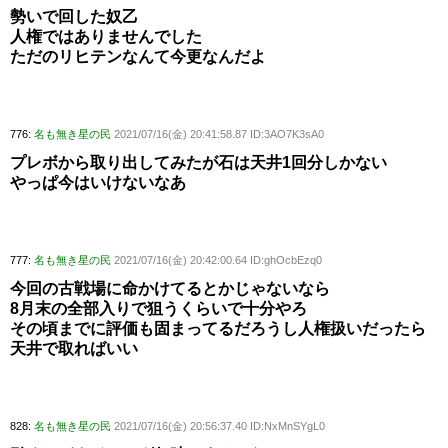
勢いで回した奴乙
人権ではありませんでした
ただのリヒテンなんて今更なんだよ
776:
名も無き星の民
2021/07/16(金) 20:41:58.87 ID:3AO7K3sA0
プレボから取り出してみたが石は天井1回分しかない
やっぱ今はいけないなあ
777:
名も無き星の民
2021/07/16(金) 20:42:00.64 ID:ghOcbEzq0
今回の古戦場に命かけてるとかじゃないなら
8月末の全部入りで狙うくらいで十分やろ
その頃までに評価も固まってるだろうし人権扱いだったら
天井で取ればいい
828:
名も無き星の民
2021/07/16(金) 20:56:37.40 ID:NxMnSYgL0