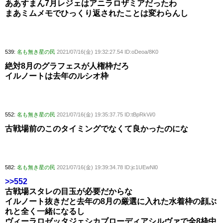
ああすまん7月レジェはアニラロザミアだったわ
まあミムメモでひっくり返されたことは変わらんし
539:
名も無き星の民
2021/07/16(金) 19:32:27.54 ID:oDeoa/8K0
絶対8月のグラフェスが人権枠だろ
イルノートは去年のルシオ枠
552:
名も無き星の民
2021/07/16(金) 19:35:37.75 ID:tBpRkVi/0
古戦場前のこのタイミングでなくて良かったのにな
582:
名も無き星の民
2021/07/16(金) 19:39:34.78 ID:jc1UEwNl0
>>552
古戦場スタレの目玉が必要だからな
イルノート抜きだと去年の8月の厳選に入れた水着枠の顔ぶ
れと全く一緒になるし
ヴィーラロゼッタジェシカブローディアシルヴァで全8枠中