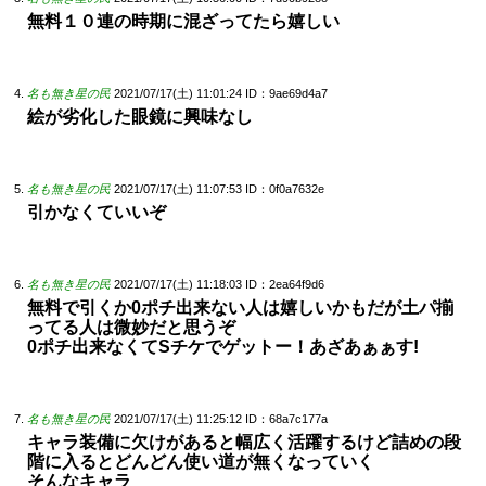
無料１０連の時期に混ざってたら嬉しい
名も無き星の民
2021/07/17(土) 11:01:24
ID：9ae69d4a7
絵が劣化した眼鏡に興味なし
名も無き星の民
2021/07/17(土) 11:07:53
ID：0f0a7632e
引かなくていいぞ
名も無き星の民
2021/07/17(土) 11:18:03
ID：2ea64f9d6
無料で引くか0ポチ出来ない人は嬉しいかもだが土パ揃
ってる人は微妙だと思うぞ
0ポチ出来なくてSチケでゲットー！あざあぁぁす!
名も無き星の民
2021/07/17(土) 11:25:12
ID：68a7c177a
キャラ装備に欠けがあると幅広く活躍するけど詰めの段
階に入るとどんどん使い道が無くなっていく
そんなキャラ