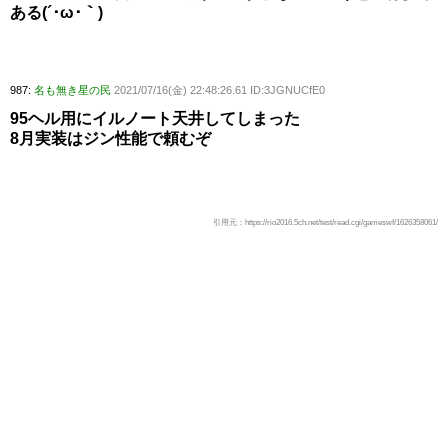
ある(´･ω･｀)
987:
名も無き星の民
2021/07/16(金) 22:48:26.61 ID:3JGNUCfE0
95ヘル用にイルノート天井してしまった
8月実装はジン性能で頼むぞ
引用元：https://rio2016.5ch.net/test/read.cgi/gameswf/1626358061/