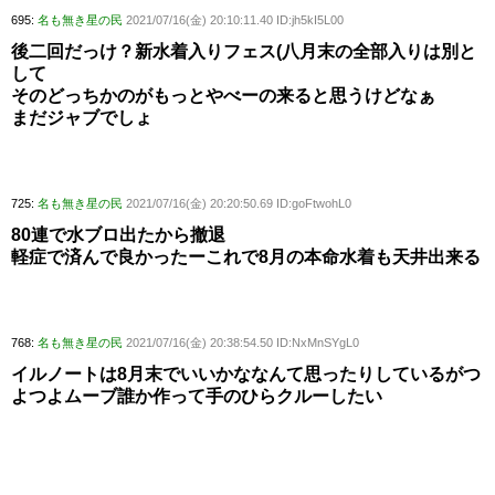
695:
名も無き星の民
2021/07/16(金) 20:10:11.40 ID:jh5kI5L00
後二回だっけ？新水着入りフェス(八月末の全部入りは別と
して
そのどっちかのがもっとやべーの来ると思うけどなぁ
まだジャブでしょ
725:
名も無き星の民
2021/07/16(金) 20:20:50.69 ID:goFtwohL0
80連で水ブロ出たから撤退
軽症で済んで良かったーこれで8月の本命水着も天井出来る
768:
名も無き星の民
2021/07/16(金) 20:38:54.50 ID:NxMnSYgL0
イルノートは8月末でいいかななんて思ったりしているがつ
よつよムーブ誰か作って手のひらクルーしたい