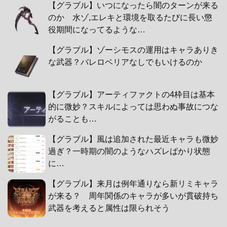
【グラブル】いつになったら闇のターンが来る
のか 水ゾ,エレキと環境を取るたびに長い懲
役期間になってるような…
【グラブル】ゾーシモスの運用はキャラありき
な武器？バレロベリアなしでもいけるのか
【グラブル】アーティファクトの4枠目は基本
的に微妙？スキルによっては思わぬ事故につな
がることも…
【グラブル】風は追加された最近キャラも微妙
過ぎ？一時期の闇のようなハズレばかり状態
に…
【グラブル】来月は例年通りなら新リミキャラ
が来る？ 周年関係のキャラが多いが貫破持ち
武器を考えると属性は限られそう