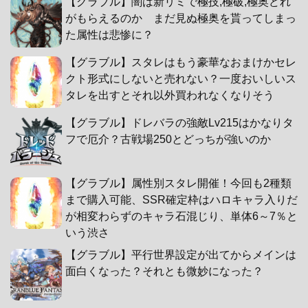
【グラブル】闇は新リミで極技,極破,極奥どれ
がもらえるのか まだ見ぬ極奥を貰ってしまっ
た属性は悲惨に？
【グラブル】スタレはもう豪華なおまけかセレ
クト形式にしないと売れない？一度おいしいス
タレを出すとそれ以外買われなくなりそう
【グラブル】ドレバラの強敵Lv215はかなりタ
フで厄介？古戦場250とどっちが強いのか
【グラブル】属性別スタレ開催！今回も2種類
まで購入可能、SSR確定枠はハロキャラ入りだ
が相変わらずのキャラ石混じり、単体6～7％と
いう渋さ
【グラブル】平行世界設定が出てからメインは
面白くなった？それとも微妙になった？