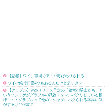
【悲報】ワイ、職場でアミバ呼ばわりされる
ワイの銀行口座4つもあるんだけど多すぎ？
【グラブル】9/26リリース予定の「銀竜の騎士たち」と
いうソシャゲがグラブルの武器UIをマルパクリしている模
様・・・グラブルって他のソシャゲにパクられる率高い気
がするけど何故？