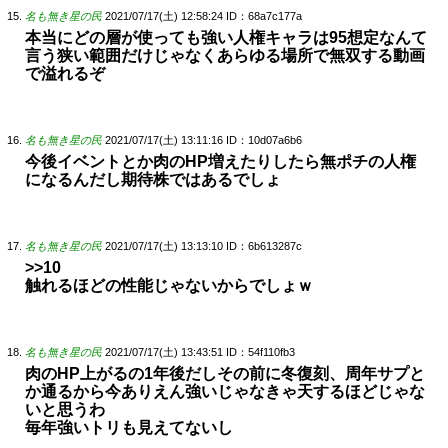
名も無き星の民
2021/07/17(土) 12:58:24
ID：68a7c177a
本当にどの層が使っても強い人権キャラは95想定なんて
言う狭い範囲だけじゃなくあらゆる場所で無双する動画
で溢れるぞ
名も無き星の民
2021/07/17(土) 13:11:16
ID：10d07a6b6
今後イベントとか肉のHP増えたりしたら無ポチの人権
になるんだし期待株ではあるでしょ
名も無き星の民
2021/07/17(土) 13:13:10
ID：6b613287c
>>10
触れるほどの性能じゃないからでしょｗ
名も無き星の民
2021/07/17(土) 13:43:51
ID：54f110fb3
肉のHP上がるの1年後だしその前に冬復刻、周年サプと
か通るから今ありえん強いじゃなきゃ天するほどじゃな
いと思うわ
毎年強いトリも見えてないし