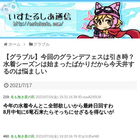
ホーム
グラブル
【グラブル】今回のグランデフェスは引き時？
水着シーズンは始まったばかりだから今天井す
るのは悩ましい
2021/7/17
219:
名も無き星の民
2021/07/16(金) 15:31:14.38 ID:uuuA2X5LM
今年の水着今んとこ全部欲しいから最終日回すわ
8月中旬に6竜石来たらそっちにせざるを得ないが
460:
名も無き星の民
2021/07/16(金) 19:20:16.76 ID:jc1UEwNl0