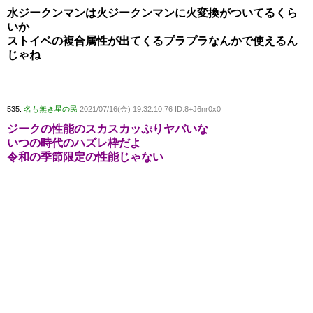
水ジークンマンは火ジークンマンに火変換がついてるくら
いか
ストイベの複合属性が出てくるプラプラなんかで使えるん
じゃね
535:
名も無き星の民
2021/07/16(金) 19:32:10.76 ID:8+J6nr0x0
ジークの性能のスカスカッぷりヤバいな
いつの時代のハズレ枠だよ
令和の季節限定の性能じゃない