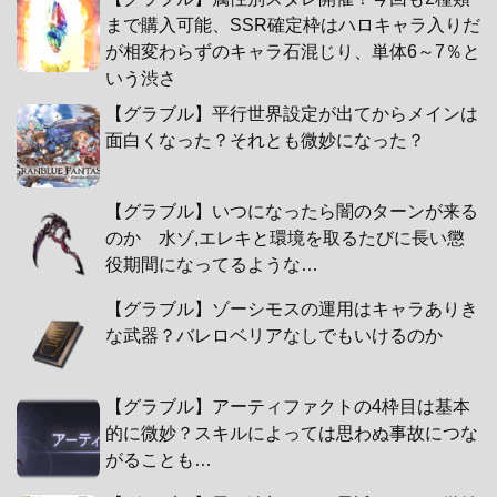
まで購入可能、SSR確定枠はハロキャラ入りだ
が相変わらずのキャラ石混じり、単体6～7％と
いう渋さ
【グラブル】平行世界設定が出てからメインは
面白くなった？それとも微妙になった？
【グラブル】いつになったら闇のターンが来る
のか 水ゾ,エレキと環境を取るたびに長い懲
役期間になってるような…
【グラブル】ゾーシモスの運用はキャラありき
な武器？バレロベリアなしでもいけるのか
【グラブル】アーティファクトの4枠目は基本
的に微妙？スキルによっては思わぬ事故につな
がることも…