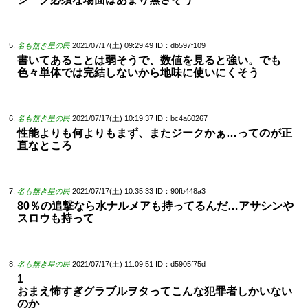
名も無き星の民
2021/07/17(土) 09:29:49
ID：db597f109
書いてあることは弱そうで、数値を見ると強い。でも
色々単体では完結しないから地味に使いにくそう
名も無き星の民
2021/07/17(土) 10:19:37
ID：bc4a60267
性能よりも何よりもまず、またジークかぁ…ってのが正
直なところ
名も無き星の民
2021/07/17(土) 10:35:33
ID：90fb448a3
80％の追撃なら水ナルメアも持ってるんだ…アサシンや
スロウも持って
名も無き星の民
2021/07/17(土) 11:09:51
ID：d5905f75d
1
おまえ怖すぎグラブルヲタってこんな犯罪者しかいない
のか