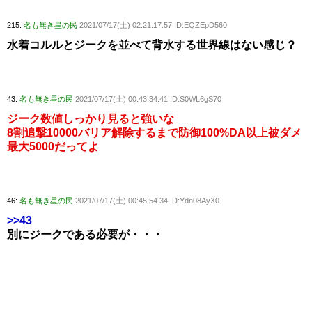
215:
名も無き星の民
2021/07/17(土) 02:21:17.57 ID:EQZEpD560
水着コルルとジークを並べて背水する世界線はない感じ？
43:
名も無き星の民
2021/07/17(土) 00:43:34.41 ID:S0WL6gS70
ジーク数値しっかり見ると強いな
8割追撃10000バリア解除するまで防御100%DA以上被ダメ
最大5000だってよ
46:
名も無き星の民
2021/07/17(土) 00:45:54.34 ID:Ydn08AyX0
>>43
別にジークである必要が・・・