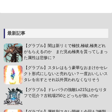
最新記事
【グラブル】闇は新リミで極技,極破,極奥どれ
がもらえるのか まだ見ぬ極奥を貰ってしまっ
た属性は悲惨に？
【グラブル】スタレはもう豪華なおまけかセレ
クト形式にしないと売れない？一度おいしいス
タレを出すとそれ以外買われなくなりそう
【グラブル】ドレバラの強敵Lv215はかなりタ
フで厄介？古戦場250とどっちが強いのか
【グラブル】属性別スタレ開催！今回も2種類