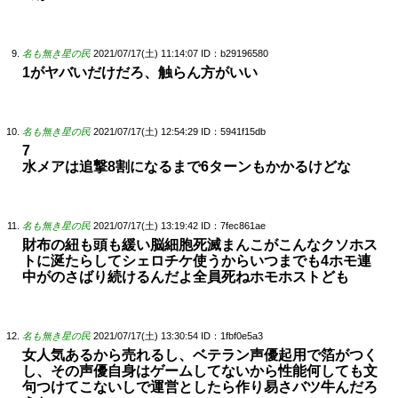
名も無き星の民
2021/07/17(土) 11:14:07
ID：b29196580
1がヤバいだけだろ、触らん方がいい
名も無き星の民
2021/07/17(土) 12:54:29
ID：5941f15db
7
水メアは追撃8割になるまで6ターンもかかるけどな
名も無き星の民
2021/07/17(土) 13:19:42
ID：7fec861ae
財布の紐も頭も緩い脳細胞死滅まんこがこんなクソホス
トに涎たらしてシェロチケ使うからいつまでも4ホモ連
中がのさばり続けるんだよ全員死ねホモホストども
名も無き星の民
2021/07/17(土) 13:30:54
ID：1fbf0e5a3
女人気あるから売れるし、ベテラン声優起用で箔がつく
し、その声優自身はゲームしてないから性能何しても文
句つけてこないしで運営としたら作り易さバツ牛んだろ