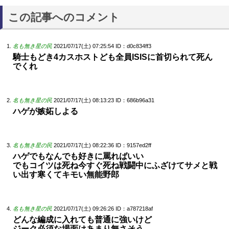
この記事へのコメント
名も無き星の民
2021/07/17(土) 07:25:54
ID：d0c834ff3
騎士もどき4カスホストども全員ISISに首切られて死ん
でくれ
名も無き星の民
2021/07/17(土) 08:13:23
ID：686b96a31
ハゲが嫉妬しよる
名も無き星の民
2021/07/17(土) 08:22:36
ID：9157ed2ff
ハゲでもなんでも好きに罵ればいい
でもコイツは死ね今すぐ死ね戦闘中にふざけてサメと戦
い出す寒くてキモい無能野郎
名も無き星の民
2021/07/17(土) 09:26:26
ID：a787218af
どんな編成に入れても普通に強いけど
ジーク必須な場面はあまり無さそう