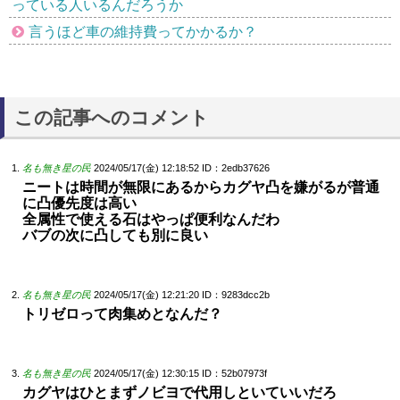
っている人いるんだろうか
言うほど車の維持費ってかかるか？
この記事へのコメント
名も無き星の民
2024/05/17(金) 12:18:52
ID：2edb37626
ニートは時間が無限にあるからカグヤ凸を嫌がるが普通
に凸優先度は高い
全属性で使える石はやっぱ便利なんだわ
バブの次に凸しても別に良い
名も無き星の民
2024/05/17(金) 12:21:20
ID：9283dcc2b
トリゼロって肉集めとなんだ？
名も無き星の民
2024/05/17(金) 12:30:15
ID：52b07973f
カグヤはひとまずノビヨで代用しといていいだろ