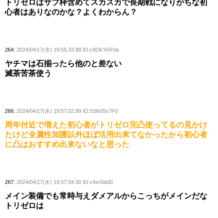
トリゼロはサブ枠含めてスカスカで長期戦になりがちな初
心者はありなのかな？よくわからん？
264:
2024/04/17(水) 19:55:33.88 ID:c9OkYkRVa
ヤチマは石揃ったら他のと差ない
滅茶苦茶使う
266:
2024/04/17(水) 19:57:02.89 ID:SSbV5x7F0
周年付近で増えた初心者がトリゼロ完凸使ってるの見かけ
たけど全属性加護以外ほぼ活用出来てなかったから初心者
に凸はおすすめ出来ないなと思った
267:
2024/04/17(水) 19:57:04.30 ID:v4xr5idd0
メイン装備でも常時与えダメアルからこっちがメインだな
トリゼロは