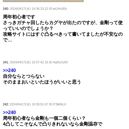
240:
2024/04/17(水) 19:36:33.22 ID:ieIJHcBSr
周年初心者です
さっきガチャ回したらカグヤが出たのですが、金剛って使
っていいのでしょうか？
攻略サイトにはすぐ凸るべきって書いてましたが不安なの
で…
241:
2024/04/17(水) 19:37:42.15 ID:4at5U/uX0
>>240
自分ならとつらない
そのままおいといたほうがいいと思う
242:
2024/04/17(水) 19:39:01.67 ID:iT3lldNL0
>>240
周年初心者なら金剛も一個二個くらい？
4凸してこそなんで凸りきれないなら金剛温存で