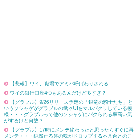
【悲報】ワイ、職場でアミバ呼ばわりされる
ワイの銀行口座4つもあるんだけど多すぎ？
【グラブル】9/26リリース予定の「銀竜の騎士たち」と
いうソシャゲがグラブルの武器UIをマルパクリしている模
様・・・グラブルって他のソシャゲにパクられる率高い気
がするけど何故？
【グラブル】17時にメンテ終わったと思ったらすぐに再
メンテ・・・純然たる斧の魂がドロップする不具合とのこ