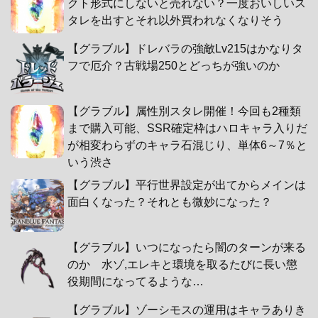
クト形式にしないと売れない？一度おいしいス
タレを出すとそれ以外買われなくなりそう
【グラブル】ドレバラの強敵Lv215はかなりタ
フで厄介？古戦場250とどっちが強いのか
【グラブル】属性別スタレ開催！今回も2種類
まで購入可能、SSR確定枠はハロキャラ入りだ
が相変わらずのキャラ石混じり、単体6～7％と
いう渋さ
【グラブル】平行世界設定が出てからメインは
面白くなった？それとも微妙になった？
【グラブル】いつになったら闇のターンが来る
のか 水ゾ,エレキと環境を取るたびに長い懲
役期間になってるような…
【グラブル】ゾーシモスの運用はキャラありき