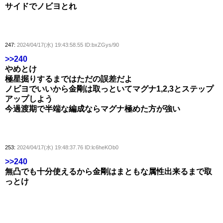
サイドでノビヨとれ
247:
2024/04/17(水) 19:43:58.55 ID:bxZGys/90
>>240
やめとけ
極星掘りするまではただの誤差だよ
ノビヨでいいから金剛は取っといてマグナ1,2,3とステップ
アップしよう
今過渡期で半端な編成ならマグナ極めた方が強い
253:
2024/04/17(水) 19:48:37.76 ID:lc6heKOb0
>>240
無凸でも十分使えるから金剛はまともな属性出来るまで取
っとけ