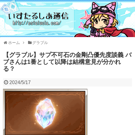
ホーム
グラブル
【グラブル】サプ不可石の金剛凸優先度談義 バ
ブさんは1番として以降は結構意見が分かれ
る？
2024/5/17