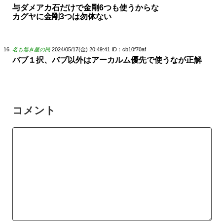
与ダメアカ石だけで金剛6つも使うからな
カグヤに金剛3つは勿体ない
名も無き星の民
2024/05/17(金) 20:49:41
ID：cb10f70af
バブ１択、バブ以外はアーカルム優先で使うなが正解
コメント