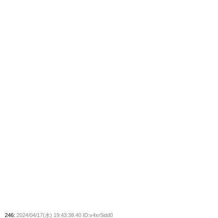
246:
2024/04/17(水) 19:43:38.40 ID:v4xr5idd0