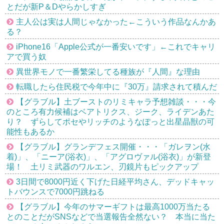
とだが新P＆Dやらかしすぎ
主人公は実は人間じゃなかった←こういう作品なんかあ
る？
iPhone16「Apple公式が一番安いです」←これでキャリ
アで買う奴
異世界モノで一番繁栄してる種族が『人間』な理由
転職したら住民税で今年中に『30万』請求されて積んだ
【グラブル】土ブーストのリミキャラ予想雑談・・・今
のところ有力候補はベアトリクス、ジーク、ライデンあた
り？ ずらしてポセやリッチのようなぽっと出星晶獣の可
能性もあるか
【グラブル】グランデフェス開催・・・「ガレヲン(水
着)」、「ニーア(浴衣)」、「アグロヴァル(浴衣)」が新登
場！ 土リミ武器のワルエン、刃鏡片もピックアップ
3日間で8000円近く下げた日経平均さん、デッドキャッ
トバウンスで7000円跳ねる
【グラブル】今年のサマーギフトは最高1000万当たる
とのことだがSNSなどで当選報告全然ない？ 本当に当た