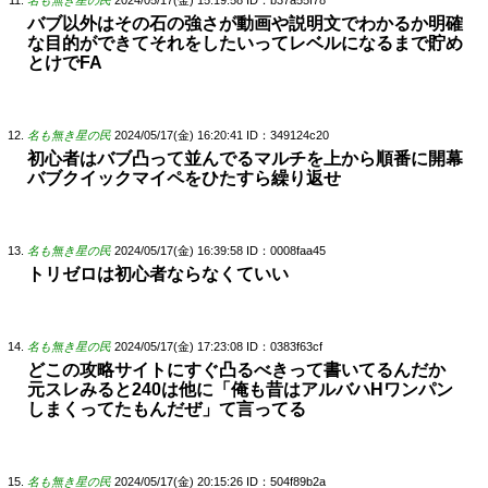
バブ以外はその石の強さが動画や説明文でわかるか明確
な目的ができてそれをしたいってレベルになるまで貯め
とけでFA
名も無き星の民
2024/05/17(金) 16:20:41
ID：349124c20
初心者はバブ凸って並んでるマルチを上から順番に開幕
バブクイックマイペをひたすら繰り返せ
名も無き星の民
2024/05/17(金) 16:39:58
ID：0008faa45
トリゼロは初心者ならなくていい
名も無き星の民
2024/05/17(金) 17:23:08
ID：0383f63cf
どこの攻略サイトにすぐ凸るべきって書いてるんだか
元スレみると240は他に「俺も昔はアルバハHワンパン
しまくってたもんだぜ」て言ってる
名も無き星の民
2024/05/17(金) 20:15:26
ID：504f89b2a