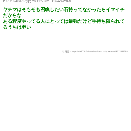
285:
2024/04/17(水) 20:11:53.82 ID:8wA3Wi9F0
ヤチマはそもそも召喚したい石持ってなかったらイマイチ
だからな
ある程度やってる人にとっては最強だけど手持ち限られて
るうちは弱い
引用元：https://rio2016.5ch.net/test/read.cgi/gameswf/1713338588/