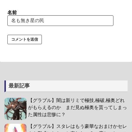
名前
最新記事
【グラブル】闇は新リミで極技,極破,極奥どれ
がもらえるのか まだ見ぬ極奥を貰ってしまっ
た属性は悲惨に？
【グラブル】スタレはもう豪華なおまけかセレ