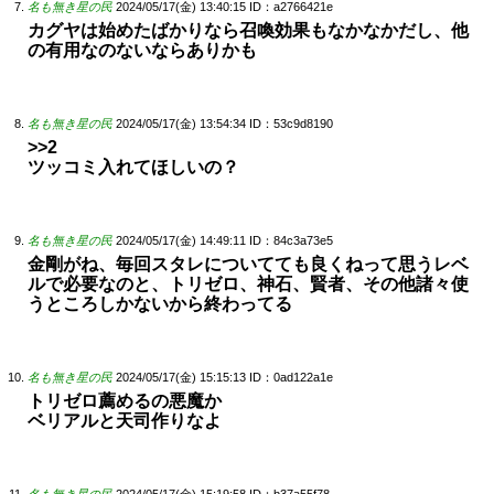
名も無き星の民
2024/05/17(金) 13:40:15
ID：a2766421e
カグヤは始めたばかりなら召喚効果もなかなかだし、他
の有用なのないならありかも
名も無き星の民
2024/05/17(金) 13:54:34
ID：53c9d8190
>>2
ツッコミ入れてほしいの？
名も無き星の民
2024/05/17(金) 14:49:11
ID：84c3a73e5
金剛がね、毎回スタレについてても良くねって思うレベ
ルで必要なのと、トリゼロ、神石、賢者、その他諸々使
うところしかないから終わってる
名も無き星の民
2024/05/17(金) 15:15:13
ID：0ad122a1e
トリゼロ薦めるの悪魔か
ベリアルと天司作りなよ
名も無き星の民
2024/05/17(金) 15:19:58
ID：b37a55f78