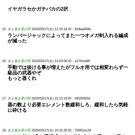
イヤガラセかガチバカの2択
名も無き星の民
2020/03/17(火) 12:15:18
ID：818aa068e
ランバージャックによってまた一つオメガ剣入れる編成
が減った
名も無き星の民
2020/03/17(火) 14:03:06
ID：a170cbaf0
手動では抜ける事が増えたがフルオ用では相変わらず一
級品の武器やぞ
もっと器くれ
名も無き星の民
2020/03/17(火) 15:13:18
ID：fd028383d
器の数より必要エレメント数緩和しろ、緩和したら気軽
に砕ける
名も無き星の民
2020/03/17(火) 15:32:28
ID：70091a129