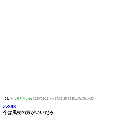
408:
名も無き星の民
2020/02/19(水) 17:37:25.76 ID:wTsC9yxM0
>>398
今は風杖の方がいいだろ