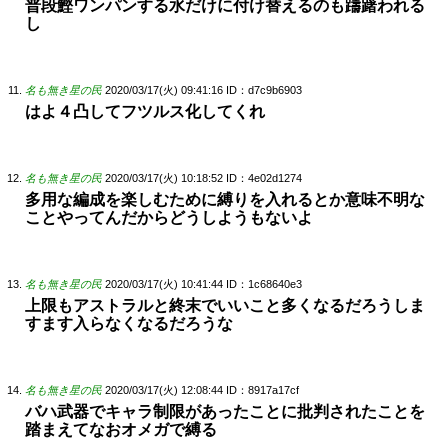
普段鰹ワンパンする水だけに付け替えるのも躊躇われる
し
名も無き星の民
2020/03/17(火) 09:41:16
ID：d7c9b6903
はよ４凸してフツルス化してくれ
名も無き星の民
2020/03/17(火) 10:18:52
ID：4e02d1274
多用な編成を楽しむために縛りを入れるとか意味不明な
ことやってんだからどうしようもないよ
名も無き星の民
2020/03/17(火) 10:41:44
ID：1c68640e3
上限もアストラルと終末でいいこと多くなるだろうしま
すます入らなくなるだろうな
名も無き星の民
2020/03/17(火) 12:08:44
ID：8917a17cf
バハ武器でキャラ制限があったことに批判されたことを
踏まえてなおオメガで縛る