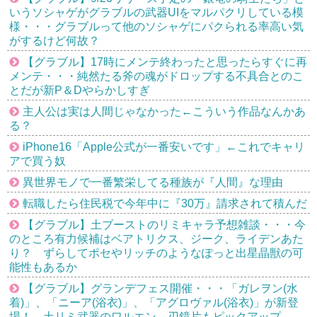
いうソシャゲがグラブルの武器UIをマルパクリしている模
様・・・グラブルって他のソシャゲにパクられる率高い気
がするけど何故？
【グラブル】17時にメンテ終わったと思ったらすぐに再
メンテ・・・純然たる斧の魂がドロップする不具合とのこ
とだが新P＆Dやらかしすぎ
主人公は実は人間じゃなかった←こういう作品なんかあ
る？
iPhone16「Apple公式が一番安いです」←これでキャリ
アで買う奴
異世界モノで一番繁栄してる種族が『人間』な理由
転職したら住民税で今年中に『30万』請求されて積んだ
【グラブル】土ブーストのリミキャラ予想雑談・・・今
のところ有力候補はベアトリクス、ジーク、ライデンあた
り？ ずらしてポセやリッチのようなぽっと出星晶獣の可
能性もあるか
【グラブル】グランデフェス開催・・・「ガレヲン(水
着)」、「ニーア(浴衣)」、「アグロヴァル(浴衣)」が新登
場！ 土リミ武器のワルエン、刃鏡片もピックアップ