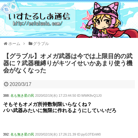
ホーム
グラブル
【グラブル】オメガ武器は今では上限目的の武
器に？武器種縛りがキツイせいかあまり使う機
会がなくなった
2020/3/17
388:
名も無き星の民
2020/02/19(水) 17:23:44.50 ID:WWK8vQ1J0
そもそもオメガ所持数制限いらなくね？
バハ武器みたいに無限に作れるようにしていいだろ
392:
名も無き星の民
2020/02/19(水) 17:26:21.39 ID:pyG3TEnW0