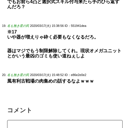
でもお前ら4凸と選択式スキル付与来たら手のひら返す
んだろ？
名も無き星の民
2020/03/17(火) 15:38:56
ID：551941dea
※17
いや器が増えりゃ砕く必要もなくなるだろ。
器はマジでもう制限解除してくれ。現状オメガユニット
とかいう最凶のゴミも使い道ねぇしよ
名も無き星の民
2020/03/17(火) 15:48:52
ID：e86e2e0e2
風有利古戦場の肉集めの話するなよｗｗｗ
コメント