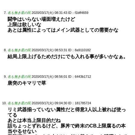
名も無き星の民
2020/03/17(火) 08:31:43
ID：f1bff4659
闘争はいらない場面増えたけど
上限は欲しいな
あとは属性によってはメイン武器としての需要かな
名も無き星の民
2020/03/17(火) 08:53:31
ID：8a9110182
結局上限上げるためだけにでも入れる事が多いかなぁ。
名も無き星の民
2020/03/17(火) 08:56:01
ID：6443b1712
唐突のキマリで草
名も無き星の民
2020/03/17(火) 09:04:30
ID：181785724
リミ武器揃っていない属性だと得意3人以上被れば使っ
てる
あとは本当上限目的だね
話ちょっとずれるけど、豚丼で終末のCB上限腐るの本
当やるせない