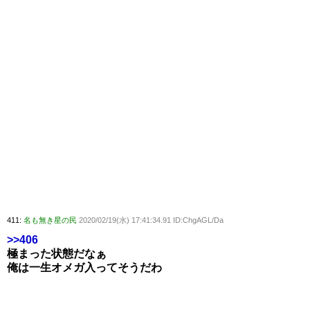
411:
名も無き星の民
2020/02/19(水) 17:41:34.91 ID:ChgAGL/Da
>>406
極まった状態だなぁ
俺は一生オメガ入ってそうだわ