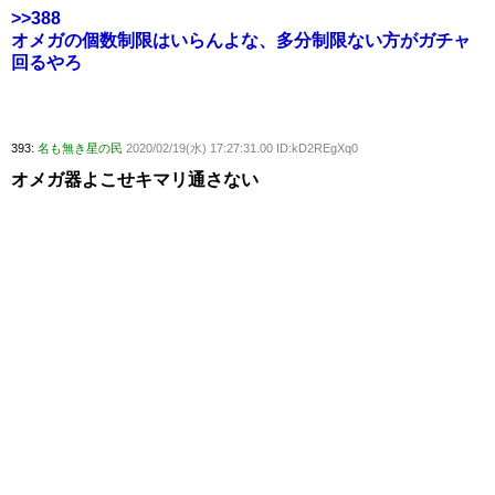
>>388
オメガの個数制限はいらんよな、多分制限ない方がガチャ
回るやろ
393:
名も無き星の民
2020/02/19(水) 17:27:31.00 ID:kD2REgXq0
オメガ器よこせキマリ通さない