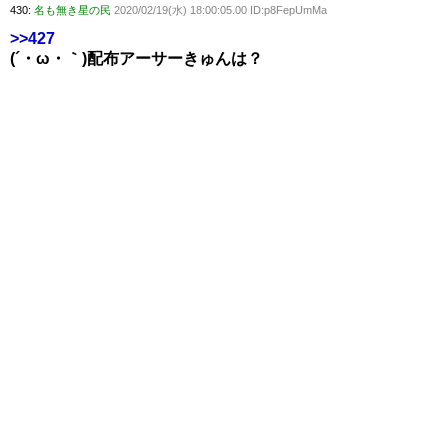
430:
名も無き星の民
2020/02/19(水) 18:00:05.00 ID:p8FepUmMa
>>427
(´・ω・｀)配布アーサーきゅんは？