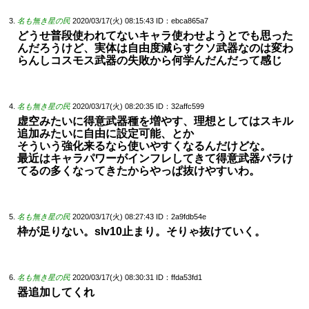
名も無き星の民
2020/03/17(火) 08:15:43
ID：ebca865a7
どうせ普段使われてないキャラ使わせようとでも思った
んだろうけど、実体は自由度減らすクソ武器なのは変わ
らんしコスモス武器の失敗から何学んだんだって感じ
名も無き星の民
2020/03/17(火) 08:20:35
ID：32affc599
虚空みたいに得意武器種を増やす、理想としてはスキル
追加みたいに自由に設定可能、とか
そういう強化来るなら使いやすくなるんだけどな。
最近はキャラパワーがインフレしてきて得意武器バラけ
てるの多くなってきたからやっぱ抜けやすいわ。
名も無き星の民
2020/03/17(火) 08:27:43
ID：2a9fdb54e
枠が足りない。slv10止まり。そりゃ抜けていく。
名も無き星の民
2020/03/17(火) 08:30:31
ID：ffda53fd1
器追加してくれ