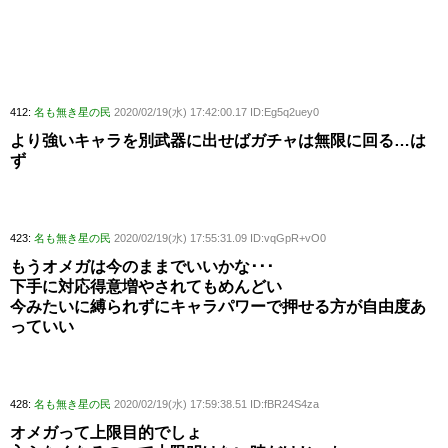
412:
名も無き星の民
2020/02/19(水) 17:42:00.17 ID:Eg5q2uey0
より強いキャラを別武器に出せばガチャは無限に回る…は
ず
423:
名も無き星の民
2020/02/19(水) 17:55:31.09 ID:vqGpR+vO0
もうオメガは今のままでいいかな･･･
下手に対応得意増やされてもめんどい
今みたいに縛られずにキャラパワーで押せる方が自由度あ
っていい
428:
名も無き星の民
2020/02/19(水) 17:59:38.51 ID:fBR24S4za
オメガって上限目的でしょ