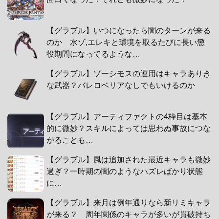
【グラブル】いつになったら闇のターンが来る
のか 水ゾ,エレキと環境を取るたびに長い懲
役期間になってるような…
【グラブル】ゾーシモスの運用はキャラありき
な武器？バレロベリアなしでもいけるのか
【グラブル】アーティファクトの4枠目は基本
的に微妙？スキルによっては思わぬ事故につな
がることも…
【グラブル】風は追加された最近キャラも微妙
過ぎ？一時期の闇のようなハズレばかり状態
に…
【グラブル】来月は例年通りなら新リミキャラ
が来る？ 周年関係のキャラが多いが貫破持ち