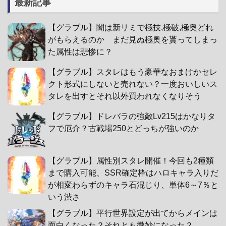
最新記事
【グラブル】闇は新リミで極技,極破,極奥どれ
がもらえるのか まだ見ぬ極奥を貰ってしまっ
た属性は悲惨に？
【グラブル】スタレはもう豪華なおまけかセレ
クト形式にしないと売れない？一度おいしいス
タレを出すとそれ以外買われなくなりそう
【グラブル】ドレバラの強敵Lv215はかなりタ
フで厄介？古戦場250とどっちが強いのか
【グラブル】属性別スタレ開催！今回も2種類
まで購入可能、SSR確定枠はハロキャラ入りだ
が相変わらずのキャラ石混じり、単体6～7％と
いう渋さ
【グラブル】平行世界設定が出てからメインは
面白くなった？それとも微妙になった？