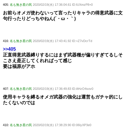
405:
名も無き星の民
2020/02/19(水) 17:36:04.61 ID:IUXmzP8+0
お前らオメガ使わないって言ったりキャラの得意武器に文
句行ったりどっちやねん(´・ω・｀)
416:
名も無き星の民
2020/02/19(水) 17:43:41.92 ID:+Z7vDcrTd
>>405
正直得意武器縛りするにはまず武器種が偏りすぎてるしそ
こさえ是正してくれればって感じ
要は福原がアホ
407:
名も無き星の民
2020/02/19(水) 17:36:49.83 ID:AHzO4sov0
使用キャラを縛るオメガ武器の強化は運営もガチャ的にし
たくないのでは
410:
名も無き星の民
2020/02/19(水) 17:38:29.90 ID:06IyXP3e0