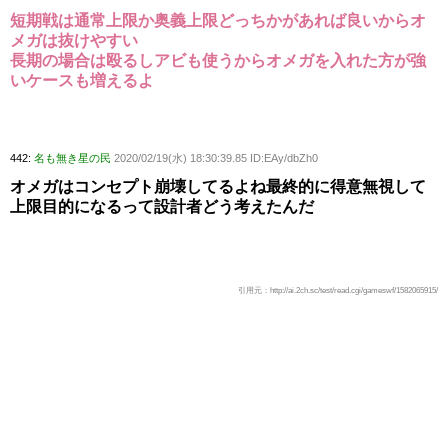
短期戦は通常上限か奥義上限どっちかがあれば良いからオ
メガは抜けやすい
長期の場合は殴るしアビも使うからオメガを入れた方が強
いケースも増えるよ
442:
名も無き星の民
2020/02/19(水) 18:30:39.85 ID:EAy/dbZh0
オメガはコンセプト崩壊してるよね最終的に得意無視して
上限目的になるって設計者どう考えたんだ
引用元：http://ai.2ch.sc/test/read.cgi/gameswf/1582065915/