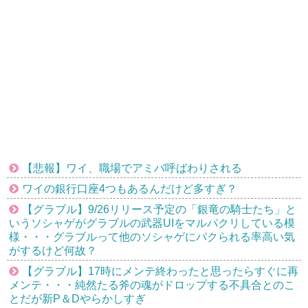
【悲報】ワイ、職場でアミバ呼ばわりされる
ワイの銀行口座4つもあるんだけど多すぎ？
【グラブル】9/26リリース予定の「銀竜の騎士たち」と
いうソシャゲがグラブルの武器UIをマルパクリしている模
様・・・グラブルって他のソシャゲにパクられる率高い気
がするけど何故？
【グラブル】17時にメンテ終わったと思ったらすぐに再
メンテ・・・純然たる斧の魂がドロップする不具合とのこ
とだが新P＆Dやらかしすぎ