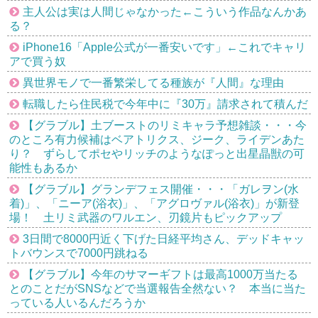
主人公は実は人間じゃなかった←こういう作品なんかあ
る？
iPhone16「Apple公式が一番安いです」←これでキャリ
アで買う奴
異世界モノで一番繁栄してる種族が『人間』な理由
転職したら住民税で今年中に『30万』請求されて積んだ
【グラブル】土ブーストのリミキャラ予想雑談・・・今
のところ有力候補はベアトリクス、ジーク、ライデンあた
り？ ずらしてポセやリッチのようなぽっと出星晶獣の可
能性もあるか
【グラブル】グランデフェス開催・・・「ガレヲン(水
着)」、「ニーア(浴衣)」、「アグロヴァル(浴衣)」が新登
場！ 土リミ武器のワルエン、刃鏡片もピックアップ
3日間で8000円近く下げた日経平均さん、デッドキャッ
トバウンスで7000円跳ねる
【グラブル】今年のサマーギフトは最高1000万当たる
とのことだがSNSなどで当選報告全然ない？ 本当に当た
っている人いるんだろうか