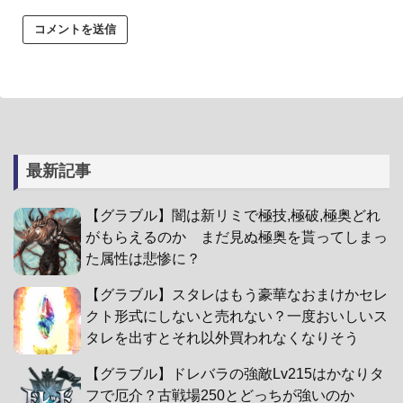
最新記事
【グラブル】闇は新リミで極技,極破,極奥どれ
がもらえるのか まだ見ぬ極奥を貰ってしまっ
た属性は悲惨に？
【グラブル】スタレはもう豪華なおまけかセレ
クト形式にしないと売れない？一度おいしいス
タレを出すとそれ以外買われなくなりそう
【グラブル】ドレバラの強敵Lv215はかなりタ
フで厄介？古戦場250とどっちが強いのか