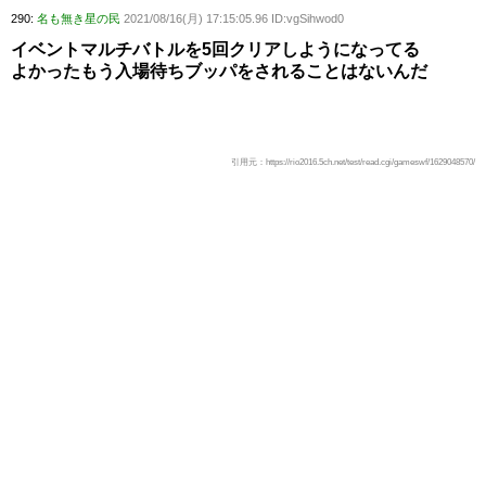
290:
名も無き星の民
2021/08/16(月) 17:15:05.96 ID:vgSihwod0
イベントマルチバトルを5回クリアしようになってる
よかったもう入場待ちブッパをされることはないんだ
引用元：https://rio2016.5ch.net/test/read.cgi/gameswf/1629048570/