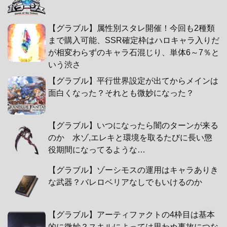
【グラブル】属性別スタレ開催！今回も2種類
まで購入可能、SSR確定枠はハロキャラ入りだ
が相変わらずのキャラ石混じり、単体6～7％と
いう渋さ
【グラブル】平行世界設定が出てからメインは
面白くなった？それとも微妙になった？
【グラブル】いつになったら闇のターンが来る
のか 水ゾ,エレキと環境を取るたびに長い懲
役期間になってるような…
【グラブル】ゾーシモスの運用はキャラありき
な武器？バレロベリアなしでもいけるのか
【グラブル】アーティファクトの4枠目は基本
的に微妙？スキルによっては思わぬ事故につな