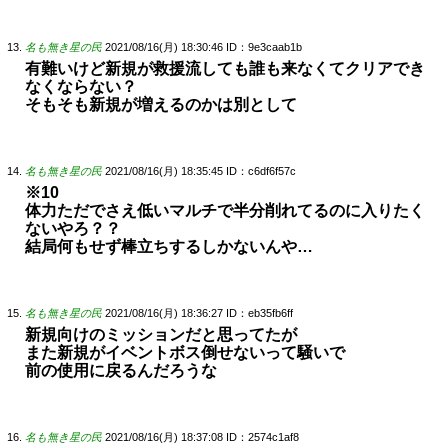
名も無き星の民
2021/08/16(月) 18:30:46
ID：9e3caab1b
有難いけど新規が救援流しても誰も来なくてクリアでき
なくならない？
そもそも新規が増えるのかは別として
名も無き星の民
2021/08/16(月) 18:35:45
ID：c6df6f57c
※10
体力ただでさえ低いマルチで半分削れてるのに入りたく
ないやろ？？
結局何もせず棒立ちするしかないんや…
名も無き星の民
2021/08/16(月) 18:36:27
ID：eb35fb6ff
新規向けのミッションだと思ってたが
また新規がイベントボス倒せないって騒いで
前の使用に戻るんだろうな
名も無き星の民
2021/08/16(月) 18:37:08
ID：2574c1af8