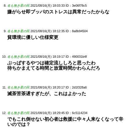
名も無き星の民
2021/08/16(月) 18:03:33
ID：3e06f78c5
嫌がらせ即ブッパのストレスは異常だったからな
名も無き星の民
2021/08/16(月) 18:12:35
ID：8a8b94504
貧環境に優しい仕様変更
名も無き星の民
2021/08/16(月) 18:19:17
ID：490031b4f
ぶっぱするやつは確定流ししろと思ったわ
待ちかまえてる時間と放置時間かわらんだろ
名も無き星の民
2021/08/16(月) 18:20:17
ID：2d1f328a6
滅茶苦茶遅すぎたが、これはよかった
名も無き星の民
2021/08/16(月) 18:29:45
ID：6c5114234
でもこれ倒せない初心者は救援に中々人来なくなって辛
いのでは？