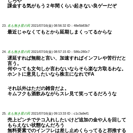
しろや
課金する気がもう２年間くらい起きない良ゲーだぞ
名も無き星の民
2021/07/16(金) 08:56:32
ID：48e5b83b7
最近じゃなくてもとから延期しまくってるからな
名も無き星の民
2021/07/16(金) 08:57:15
ID：586c280c7
遅延すれば無能と言い、加速すればインフレや苦行だと
言う。
何やっても文句しか言わないならそら楽な方取るわな。
ホントに意見したいなら株主になれでFA
それ以外はただの雑音だよ。
キムフクも酒飲みながらスレ見て笑ってるだろうな
名も無き星の民
2021/07/16(金) 09:13:33
ID：c1c3a9ef1
売上ピンチでテコ入れしたいけど追加の金や人を回して
もらえない状態なんだろう
無料要素でのインフレは差し止めくらってると邪推する