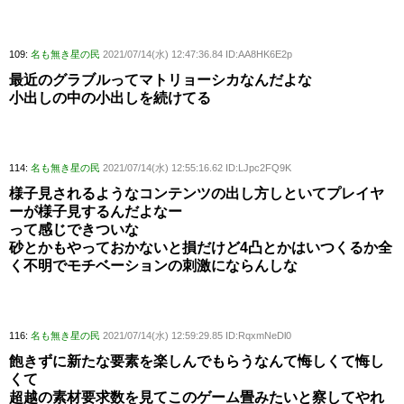
109:
名も無き星の民
2021/07/14(水) 12:47:36.84 ID:AA8HK6E2p
最近のグラブルってマトリョーシカなんだよな
小出しの中の小出しを続けてる
114:
名も無き星の民
2021/07/14(水) 12:55:16.62 ID:LJpc2FQ9K
様子見されるようなコンテンツの出し方しといてプレイヤ
ーが様子見するんだよなー
って感じできついな
砂とかもやっておかないと損だけど4凸とかはいつくるか全
く不明でモチベーションの刺激にならんしな
116:
名も無き星の民
2021/07/14(水) 12:59:29.85 ID:RqxmNeDl0
飽きずに新たな要素を楽しんでもらうなんて悔しくて悔し
くて
超越の素材要求数を見てこのゲーム畳みたいと察してやれ