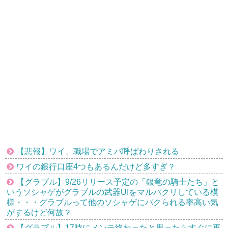
【悲報】ワイ、職場でアミバ呼ばわりされる
ワイの銀行口座4つもあるんだけど多すぎ？
【グラブル】9/26リリース予定の「銀竜の騎士たち」と
いうソシャゲがグラブルの武器UIをマルパクリしている模
様・・・グラブルって他のソシャゲにパクられる率高い気
がするけど何故？
【グラブル】17時にメンテ終わったと思ったらすぐに再