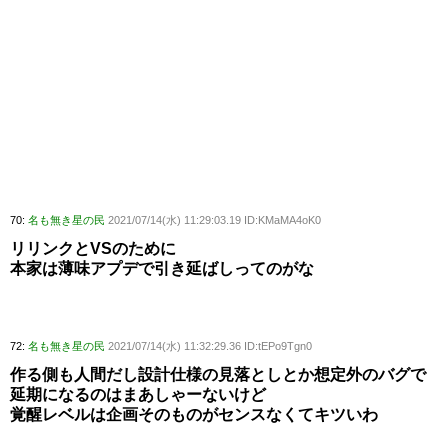
70:
名も無き星の民
2021/07/14(水) 11:29:03.19 ID:KMaMA4oK0
リリンクとVSのために
本家は薄味アプデで引き延ばしってのがな
72:
名も無き星の民
2021/07/14(水) 11:32:29.36 ID:tEPo9Tgn0
作る側も人間だし設計仕様の見落としとか想定外のバグで
延期になるのはまあしゃーないけど
覚醒レベルは企画そのものがセンスなくてキツいわ