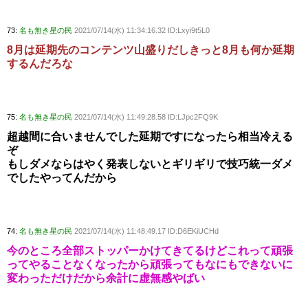
73:
名も無き星の民
2021/07/14(水) 11:34:16.32 ID:Lxyi9t5L0
8月は延期先のコンテンツ山盛りだしきっと8月も何か延期
するんだろな
75:
名も無き星の民
2021/07/14(水) 11:49:28.58 ID:LJpc2FQ9K
超越間に合いませんでした延期ですになったら相当冷える
ぞ
もしダメならはやく発表しないとギリギリで技巧統一ダメ
でしたやってんだから
74:
名も無き星の民
2021/07/14(水) 11:48:49.17 ID:D6EKiUCHd
今のところ全部ストッパーかけてきてるけどこれって頑張
ってやることなくなったから頑張ってもなにもできないに
変わっただけだから余計に虚無感やばい