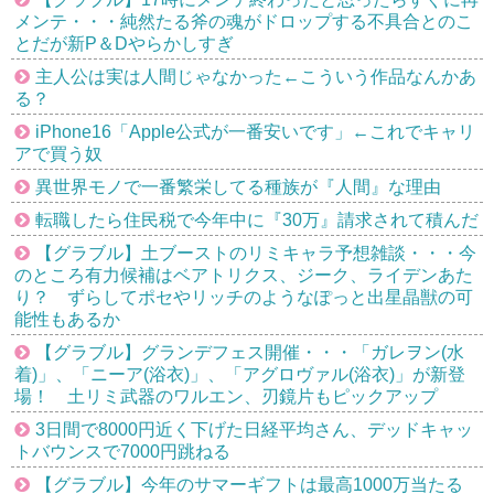
メンテ・・・純然たる斧の魂がドロップする不具合とのこ
とだが新P＆Dやらかしすぎ
主人公は実は人間じゃなかった←こういう作品なんかあ
る？
iPhone16「Apple公式が一番安いです」←これでキャリ
アで買う奴
異世界モノで一番繁栄してる種族が『人間』な理由
転職したら住民税で今年中に『30万』請求されて積んだ
【グラブル】土ブーストのリミキャラ予想雑談・・・今
のところ有力候補はベアトリクス、ジーク、ライデンあた
り？ ずらしてポセやリッチのようなぽっと出星晶獣の可
能性もあるか
【グラブル】グランデフェス開催・・・「ガレヲン(水
着)」、「ニーア(浴衣)」、「アグロヴァル(浴衣)」が新登
場！ 土リミ武器のワルエン、刃鏡片もピックアップ
3日間で8000円近く下げた日経平均さん、デッドキャッ
トバウンスで7000円跳ねる
【グラブル】今年のサマーギフトは最高1000万当たる