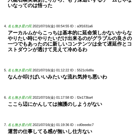
いなってのは悟った
名も無き星の民
2021/07/16(金) 00:54:55
ID：a3f1631a6
アーカルムからこっちは基本的に延命策しかないからな
やりたい時にやりたいだけ出来るのがグラブルの良さの
一つでもあったのに新しいコンテンツは全て遅延作とコ
ストダウンが透けて見えて冷めるわ
名も無き星の民
2021/07/16(金) 01:12:22
ID：5521c6d8a
なんか叩けばいいみたいな流れ気持ち悪いわ
名も無き星の民
2021/07/16(金) 01:17:58
ID：f2e173ba4
ここら辺にかんしては擁護のしようがない
名も無き星の民
2021/07/16(金) 01:19:36
ID：cd0eeebc7
運営の仕事してる感が無いし仕方ない