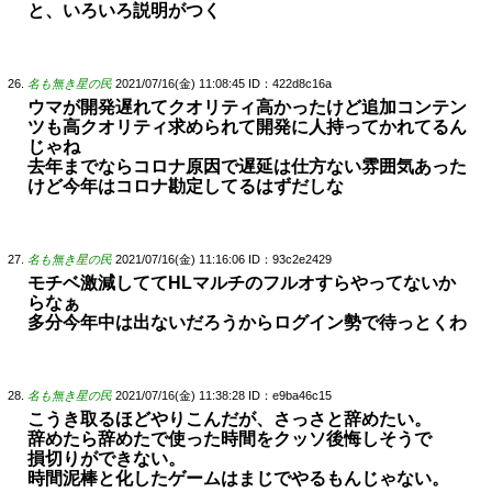
と、いろいろ説明がつく
名も無き星の民
2021/07/16(金) 11:08:45
ID：422d8c16a
ウマが開発遅れてクオリティ高かったけど追加コンテン
ツも高クオリティ求められて開発に人持ってかれてるん
じゃね
去年までならコロナ原因で遅延は仕方ない雰囲気あった
けど今年はコロナ勘定してるはずだしな
名も無き星の民
2021/07/16(金) 11:16:06
ID：93c2e2429
モチベ激減しててHLマルチのフルオすらやってないか
らなぁ
多分今年中は出ないだろうからログイン勢で待っとくわ
名も無き星の民
2021/07/16(金) 11:38:28
ID：e9ba46c15
こうき取るほどやりこんだが、さっさと辞めたい。
辞めたら辞めたで使った時間をクッソ後悔しそうで
損切りができない。
時間泥棒と化したゲームはまじでやるもんじゃない。