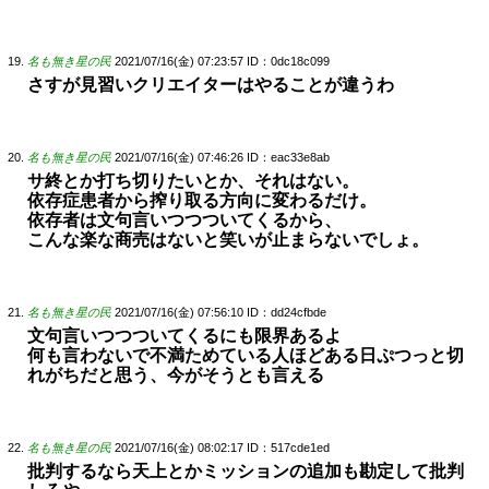
名も無き星の民
2021/07/16(金) 07:23:57
ID：0dc18c099
さすが見習いクリエイターはやることが違うわ
名も無き星の民
2021/07/16(金) 07:46:26
ID：eac33e8ab
サ終とか打ち切りたいとか、それはない。
依存症患者から搾り取る方向に変わるだけ。
依存者は文句言いつつついてくるから、
こんな楽な商売はないと笑いが止まらないでしょ。
名も無き星の民
2021/07/16(金) 07:56:10
ID：dd24cfbde
文句言いつつついてくるにも限界あるよ
何も言わないで不満ためている人ほどある日ぷつっと切
れがちだと思う、今がそうとも言える
名も無き星の民
2021/07/16(金) 08:02:17
ID：517cde1ed
批判するなら天上とかミッションの追加も勘定して批判