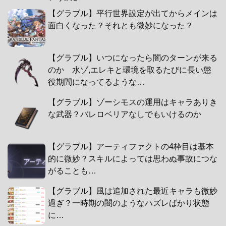
【グラブル】平行世界設定が出てからメインは
面白くなった？それとも微妙になった？
【グラブル】いつになったら闇のターンが来る
のか 水ゾ,エレキと環境を取るたびに長い懲
役期間になってるような…
【グラブル】ゾーシモスの運用はキャラありき
な武器？バレロベリアなしでもいけるのか
【グラブル】アーティファクトの4枠目は基本
的に微妙？スキルによっては思わぬ事故につな
がることも…
【グラブル】風は追加された最近キャラも微妙
過ぎ？一時期の闇のようなハズレばかり状態
に…