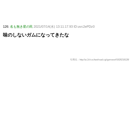
126:
名も無き星の民
2021/07/14(水) 13:11:17.93 ID:uvc2ePDz0
味のしないガムになってきたな
引用元：http://ai.2ch.sc/test/read.cgi/gameswf/1626218128/