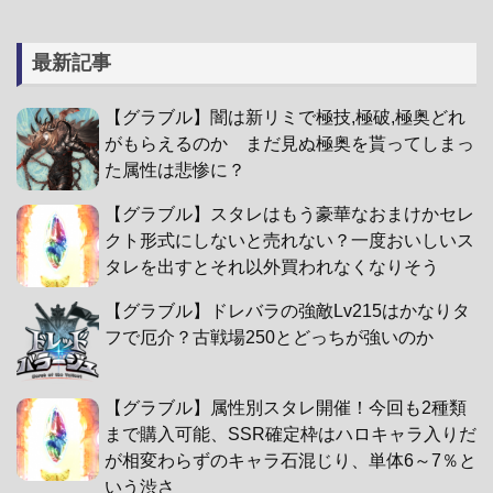
最新記事
【グラブル】闇は新リミで極技,極破,極奥どれ
がもらえるのか まだ見ぬ極奥を貰ってしまっ
た属性は悲惨に？
【グラブル】スタレはもう豪華なおまけかセレ
クト形式にしないと売れない？一度おいしいス
タレを出すとそれ以外買われなくなりそう
【グラブル】ドレバラの強敵Lv215はかなりタ
フで厄介？古戦場250とどっちが強いのか
【グラブル】属性別スタレ開催！今回も2種類
まで購入可能、SSR確定枠はハロキャラ入りだ
が相変わらずのキャラ石混じり、単体6～7％と
いう渋さ