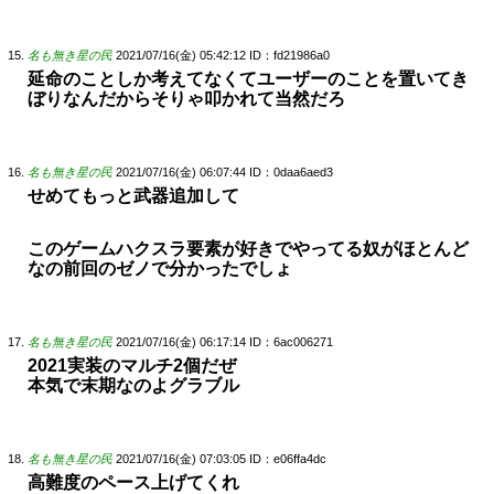
名も無き星の民
2021/07/16(金) 05:42:12
ID：fd21986a0
延命のことしか考えてなくてユーザーのことを置いてき
ぼりなんだからそりゃ叩かれて当然だろ
名も無き星の民
2021/07/16(金) 06:07:44
ID：0daa6aed3
せめてもっと武器追加して
このゲームハクスラ要素が好きでやってる奴がほとんど
なの前回のゼノで分かったでしょ
名も無き星の民
2021/07/16(金) 06:17:14
ID：6ac006271
2021実装のマルチ2個だぜ
本気で末期なのよグラブル
名も無き星の民
2021/07/16(金) 07:03:05
ID：e06ffa4dc
高難度のペース上げてくれ