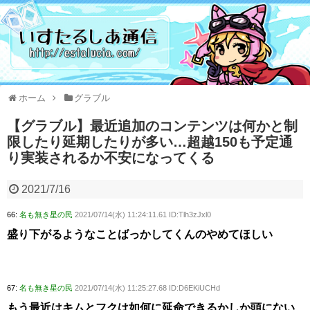
ホーム
グラブル
【グラブル】最近追加のコンテンツは何かと制
限したり延期したりが多い…超越150も予定通
り実装されるか不安になってくる
2021/7/16
66:
名も無き星の民
2021/07/14(水) 11:24:11.61 ID:Tlh3zJxl0
盛り下がるようなことばっかしてくんのやめてほしい
67:
名も無き星の民
2021/07/14(水) 11:25:27.68 ID:D6EKiUCHd
もう最近はキムとフクは如何に延命できるかしか頭にない