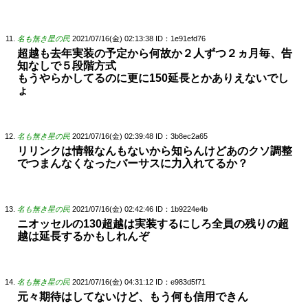
名も無き星の民
2021/07/16(金) 02:13:38
ID：1e91efd76
超越も去年実装の予定から何故か２人ずつ２ヵ月毎、告
知なしで５段階方式
もうやらかしてるのに更に150延長とかありえないでし
ょ
名も無き星の民
2021/07/16(金) 02:39:48
ID：3b8ec2a65
リリンクは情報なんもないから知らんけどあのクソ調整
でつまんなくなったバーサスに力入れてるか？
名も無き星の民
2021/07/16(金) 02:42:46
ID：1b9224e4b
ニオッセルの130超越は実装するにしろ全員の残りの超
越は延長するかもしれんぞ
名も無き星の民
2021/07/16(金) 04:31:12
ID：e983d5f71
元々期待はしてないけど、もう何も信用できん