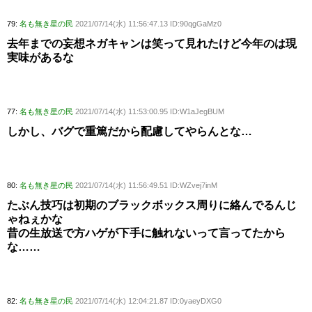
79:
名も無き星の民
2021/07/14(水) 11:56:47.13 ID:90qgGaMz0
去年までの妄想ネガキャンは笑って見れたけど今年のは現
実味があるな
77:
名も無き星の民
2021/07/14(水) 11:53:00.95 ID:W1aJegBUM
しかし、バグで重篤だから配慮してやらんとな…
80:
名も無き星の民
2021/07/14(水) 11:56:49.51 ID:WZvej7inM
たぶん技巧は初期のブラックボックス周りに絡んでるんじ
ゃねぇかな
昔の生放送で方ハゲが下手に触れないって言ってたから
な……
82:
名も無き星の民
2021/07/14(水) 12:04:21.87 ID:0yaeyDXG0