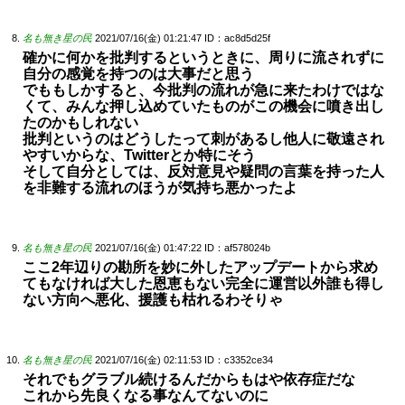
名も無き星の民
2021/07/16(金) 01:21:47
ID：ac8d5d25f
確かに何かを批判するというときに、周りに流されずに
自分の感覚を持つのは大事だと思う
でももしかすると、今批判の流れが急に来たわけではな
くて、みんな押し込めていたものがこの機会に噴き出し
たのかもしれない
批判というのはどうしたって刺があるし他人に敬遠され
やすいからな、Twitterとか特にそう
そして自分としては、反対意見や疑問の言葉を持った人
を非難する流れのほうが気持ち悪かったよ
名も無き星の民
2021/07/16(金) 01:47:22
ID：af578024b
ここ2年辺りの勘所を妙に外したアップデートから求め
てもなければ大した恩恵もない完全に運営以外誰も得し
ない方向へ悪化、援護も枯れるわそりゃ
名も無き星の民
2021/07/16(金) 02:11:53
ID：c3352ce34
それでもグラブル続けるんだからもはや依存症だな
これから先良くなる事なんてないのに