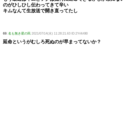
のがひしひし伝わってきて辛い
キムなんて生放送で開き直ってたし
69:
名も無き星の民
2021/07/14(水) 11:28:21.63 ID:2YrihXll0
延命というがむしろ死ぬのが早まってないか？