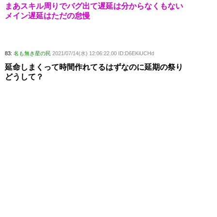
まあスキル周りでバグ出て遅延は分からなくもない
メイン遅延はただの怠慢
83:
名も無き星の民
2021/07/14(水) 12:06:22.00 ID:D6EKiUCHd
延命しまくって時間作れてるはずなのに延期の祭り
どうして？