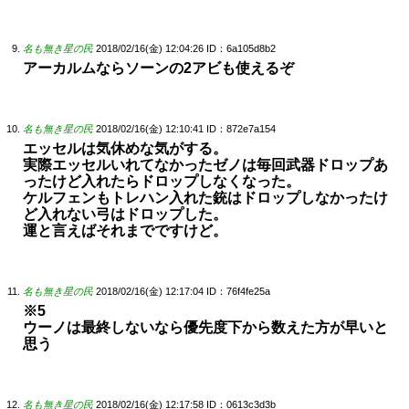
名も無き星の民
2018/02/16(金) 12:04:26
ID：6a105d8b2
アーカルムならソーンの2アビも使えるぞ
名も無き星の民
2018/02/16(金) 12:10:41
ID：872e7a154
エッセルは気休めな気がする。
実際エッセルいれてなかったゼノは毎回武器ドロップあ
ったけど入れたらドロップしなくなった。
ケルフェンもトレハン入れた銃はドロップしなかったけ
ど入れない弓はドロップした。
運と言えばそれまでですけど。
名も無き星の民
2018/02/16(金) 12:17:04
ID：76f4fe25a
※5
ウーノは最終しないなら優先度下から数えた方が早いと
思う
名も無き星の民
2018/02/16(金) 12:17:58
ID：0613c3d3b