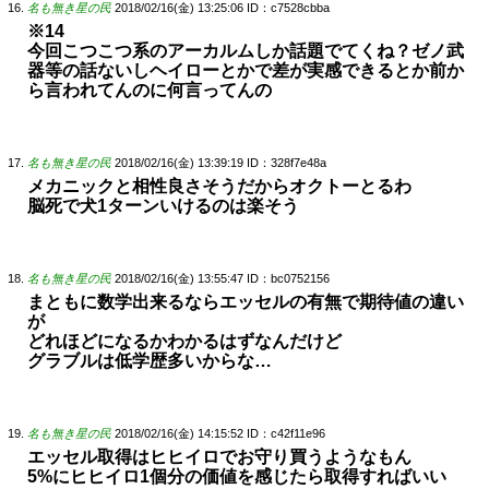
名も無き星の民
2018/02/16(金) 13:25:06
ID：c7528cbba
※14
今回こつこつ系のアーカルムしか話題でてくね？ゼノ武
器等の話ないしヘイローとかで差が実感できるとか前か
ら言われてんのに何言ってんの
名も無き星の民
2018/02/16(金) 13:39:19
ID：328f7e48a
メカニックと相性良さそうだからオクトーとるわ
脳死で犬1ターンいけるのは楽そう
名も無き星の民
2018/02/16(金) 13:55:47
ID：bc0752156
まともに数学出来るならエッセルの有無で期待値の違い
が
どれほどになるかわかるはずなんだけど
グラブルは低学歴多いからな…
名も無き星の民
2018/02/16(金) 14:15:52
ID：c42f11e96
エッセル取得はヒヒイロでお守り買うようなもん
5%にヒヒイロ1個分の価値を感じたら取得すればいい