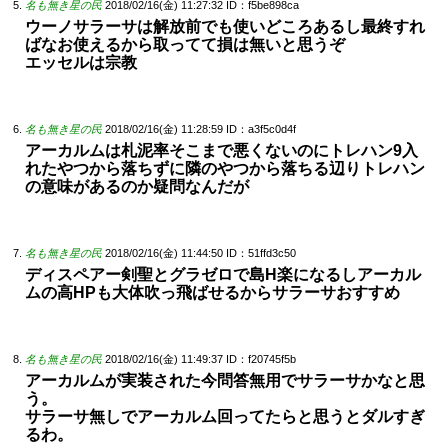
名も無き星の民
2018/02/16(金) 11:27:32
ID：f5be898ca
ウーノサラーサは解放前でも使いどころあるし最終すれ
ばなお使えるから取ってて損は無いと思うぞ
エッセルは宗教
名も無き星の民
2018/02/16(金) 11:28:59
ID：a3f5c0d4f
アーカルムは札泥率そこまで悪くないのにトレハン9入
れたやつから落ちずに隣のやつから落ちる辺りトレハン
の意味があるのか疑問なんだが
名も無き星の民
2018/02/16(金) 11:44:50
ID：51ffd3c50
ディスペアー剣聖とグラゼロで島H楽になるしアーカル
ムの高HPも大体吹っ飛ばせるからサラーサおすすめ
名も無き星の民
2018/02/16(金) 11:49:37
ID：f20745f5b
アーカルムが実装された今問答無用でサラーサかなと思
う。
サラーサ無しでアーカルム回ってたらと思うとダルすぎ
るわ。