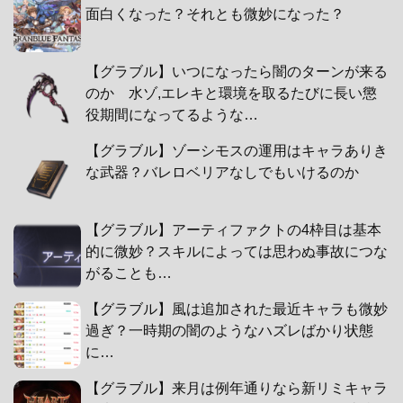
面白くなった？それとも微妙になった？
【グラブル】いつになったら闇のターンが来る
のか 水ゾ,エレキと環境を取るたびに長い懲
役期間になってるような…
【グラブル】ゾーシモスの運用はキャラありき
な武器？バレロベリアなしでもいけるのか
【グラブル】アーティファクトの4枠目は基本
的に微妙？スキルによっては思わぬ事故につな
がることも…
【グラブル】風は追加された最近キャラも微妙
過ぎ？一時期の闇のようなハズレばかり状態
に…
【グラブル】来月は例年通りなら新リミキャラ