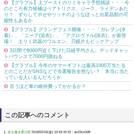
【グラブル】土ブーストのリミキャラ予想雑談・・・今
のところ有力候補はベアトリクス、ジーク、ライデンあた
り？ ずらしてポセやリッチのようなぽっと出星晶獣の可
能性もあるか
【グラブル】グランデフェス開催・・・「ガレヲン(水
着)」、「ニーア(浴衣)」、「アグロヴァル(浴衣)」が新登
場！ 土リミ武器のワルエン、刃鏡片もピックアップ
3日間で8000円近く下げた日経平均さん、デッドキャッ
トバウンスで7000円跳ねる
【グラブル】今年のサマーギフトは最高1000万当たる
とのことだがSNSなどで当選報告全然ない？ 本当に当た
っている人いるんだろうか
言うほど車の維持費ってかかるか？
この記事へのコメント
名も無き星の民
2018/02/16(金) 10:43:34
ID：ac03ce3d8