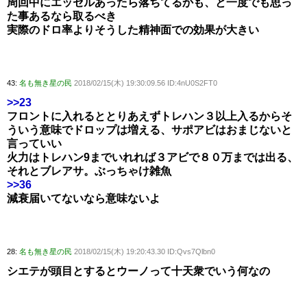
周回中にエッセルあったら落ちてるかも、と一度でも思っ
た事あるなら取るべき
実際のドロ率よりそうした精神面での効果が大きい
43:
名も無き星の民
2018/02/15(木) 19:30:09.56 ID:4nU0S2FT0
>>23
フロントに入れるととりあえずトレハン３以上入るからそ
ういう意味でドロップは増える、サポアビはおまじないと
言っていい
火力はトレハン9までいれれば３アビで８０万までは出る、
それとブレアサ。ぶっちゃけ雑魚
>>36
減衰届いてないなら意味ないよ
28:
名も無き星の民
2018/02/15(木) 19:20:43.30 ID:Qvs7Qlbn0
シエテが頭目とするとウーノって十天衆でいう何なの