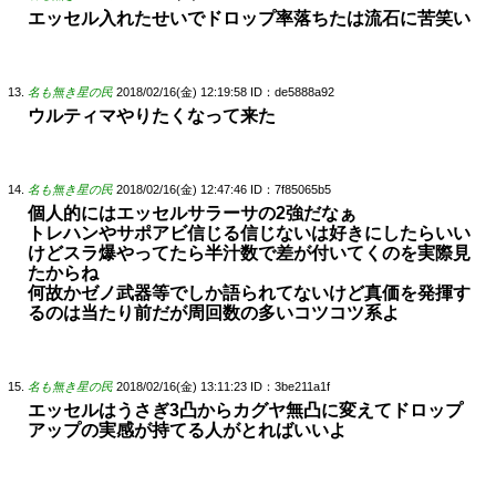
エッセル入れたせいでドロップ率落ちたは流石に苦笑い
名も無き星の民
2018/02/16(金) 12:19:58
ID：de5888a92
ウルティマやりたくなって来た
名も無き星の民
2018/02/16(金) 12:47:46
ID：7f85065b5
個人的にはエッセルサラーサの2強だなぁ
トレハンやサポアビ信じる信じないは好きにしたらいい
けどスラ爆やってたら半汁数で差が付いてくのを実際見
たからね
何故かゼノ武器等でしか語られてないけど真価を発揮す
るのは当たり前だが周回数の多いコツコツ系よ
名も無き星の民
2018/02/16(金) 13:11:23
ID：3be211a1f
エッセルはうさぎ3凸からカグヤ無凸に変えてドロップ
アップの実感が持てる人がとればいいよ