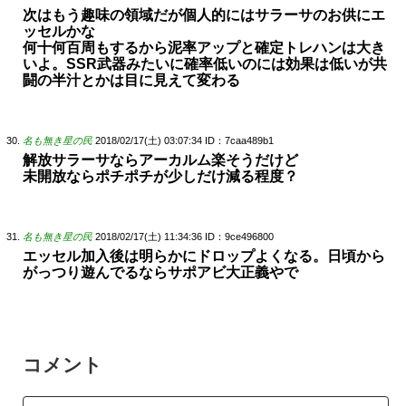
次はもう趣味の領域だが個人的にはサラーサのお供にエ
ッセルかな
何十何百周もするから泥率アップと確定トレハンは大き
いよ。SSR武器みたいに確率低いのには効果は低いが共
闘の半汁とかは目に見えて変わる
名も無き星の民
2018/02/17(土) 03:07:34
ID：7caa489b1
解放サラーサならアーカルム楽そうだけど
未開放ならポチポチが少しだけ減る程度？
名も無き星の民
2018/02/17(土) 11:34:36
ID：9ce496800
エッセル加入後は明らかにドロップよくなる。日頃から
がっつり遊んでるならサポアビ大正義やで
コメント