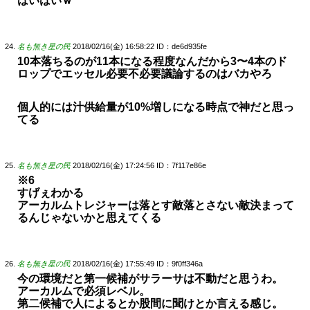
はいはいｗ
名も無き星の民
2018/02/16(金) 16:58:22
ID：de6d935fe
10本落ちるのが11本になる程度なんだから3〜4本のド
ロップでエッセル必要不必要議論するのはバカやろ
個人的には汁供給量が10%増しになる時点で神だと思っ
てる
名も無き星の民
2018/02/16(金) 17:24:56
ID：7f117e86e
※6
すげぇわかる
アーカルムトレジャーは落とす敵落とさない敵決まって
るんじゃないかと思えてくる
名も無き星の民
2018/02/16(金) 17:55:49
ID：9f0ff346a
今の環境だと第一候補がサラーサは不動だと思うわ。
アーカルムで必須レベル。
第二候補で人によるとか股間に聞けとか言える感じ。