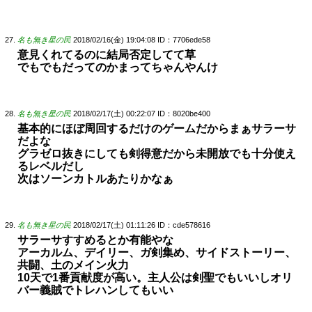
名も無き星の民
2018/02/16(金) 19:04:08
ID：7706ede58
意見くれてるのに結局否定してて草
でもでもだってのかまってちゃんやんけ
名も無き星の民
2018/02/17(土) 00:22:07
ID：8020be400
基本的にほぼ周回するだけのゲームだからまぁサラーサ
だよな
グラゼロ抜きにしても剣得意だから未開放でも十分使え
るレベルだし
次はソーンカトルあたりかなぁ
名も無き星の民
2018/02/17(土) 01:11:26
ID：cde578616
サラーサすすめるとか有能やな
アーカルム、デイリー、ガ剣集め、サイドストーリー、
共闘、土のメイン火力
10天で1番貢献度が高い。主人公は剣聖でもいいしオリ
バー義賊でトレハンしてもいい