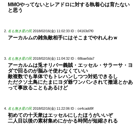
MMOやってないとレアドロに対する執着心は育たない
と思う
名も無き星の民
2018/02/16(金) 11:02:33
ID：04163d7f0
アーカルムの雑魚敵相手にはそこまでやれんわｗ
名も無き星の民
2018/02/16(金) 11:04:32
ID：68bae5da7
アーカルムは兎オリバー義賊・エッセル・サラーサ・ヨ
ダで回るのが脳みそ使わなくていい
敵複数でも単体でもトレハンしつつ対処できるし
ただクソ土鳥にたまにヨダ爺ワンパンされて撤退とかあ
って事故ることもあるけど
名も無き星の民
2018/02/16(金) 11:22:06
ID：ce4cadd9f
初めての十天衆はエッセルにしたほうがいいぞ
二人目以後の素材集めにかかる時間が短縮される