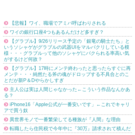
【悲報】ワイ、職場でアミバ呼ばわりされる
ワイの銀行口座4つもあるんだけど多すぎ？
【グラブル】9/26リリース予定の「銀竜の騎士たち」と
いうソシャゲがグラブルの武器UIをマルパクリしている模
様・・・グラブルって他のソシャゲにパクられる率高い気
がするけど何故？
【グラブル】17時にメンテ終わったと思ったらすぐに再
メンテ・・・純然たる斧の魂がドロップする不具合とのこ
とだが新P＆Dやらかしすぎ
主人公は実は人間じゃなかった←こういう作品なんかあ
る？
iPhone16「Apple公式が一番安いです」←これでキャリ
アで買う奴
異世界モノで一番繁栄してる種族が『人間』な理由
転職したら住民税で今年中に『30万』請求されて積んだ