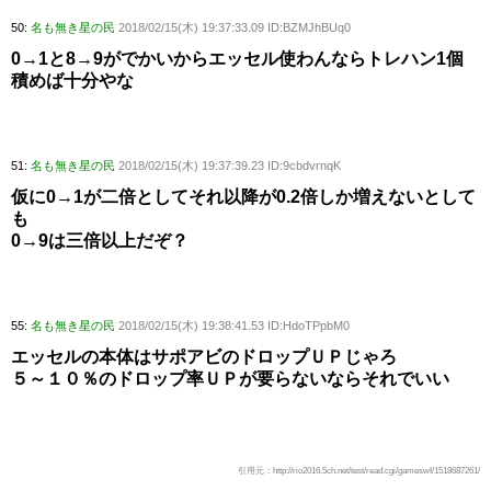
50:
名も無き星の民
2018/02/15(木) 19:37:33.09 ID:BZMJhBUq0
0→1と8→9がでかいからエッセル使わんならトレハン1個
積めば十分やな
51:
名も無き星の民
2018/02/15(木) 19:37:39.23 ID:9cbdvrnqK
仮に0→1が二倍としてそれ以降が0.2倍しか増えないとして
も
0→9は三倍以上だぞ？
55:
名も無き星の民
2018/02/15(木) 19:38:41.53 ID:HdoTPpbM0
エッセルの本体はサポアビのドロップＵＰじゃろ
５～１０％のドロップ率ＵＰが要らないならそれでいい
引用元：http://rio2016.5ch.net/test/read.cgi/gameswf/1518687261/