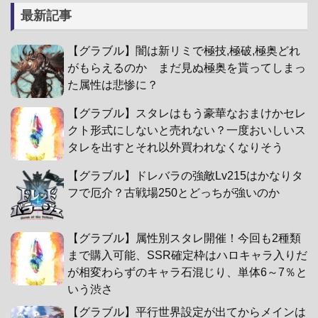
最新記事
【グラブル】闇は新リミで極技,極破,極奥どれ
がもらえるのか まだ見ぬ極奥を貰ってしまっ
た属性は悲惨に？
【グラブル】スタレはもう豪華なおまけかセレ
クト形式にしないと売れない？一度おいしいス
タレを出すとそれ以外買われなくなりそう
【グラブル】ドレバラの強敵Lv215はかなりタ
フで厄介？古戦場250とどっちが強いのか
【グラブル】属性別スタレ開催！今回も2種類
まで購入可能、SSR確定枠はハロキャラ入りだ
が相変わらずのキャラ石混じり、単体6～7％と
いう渋さ
【グラブル】平行世界設定が出てからメインは