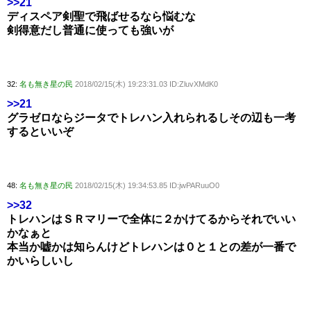
>>21
ディスペア剣聖で飛ばせるなら悩むな
剣得意だし普通に使っても強いが
32:
名も無き星の民
2018/02/15(木) 19:23:31.03 ID:ZluvXMdK0
>>21
グラゼロならジータでトレハン入れられるしその辺も一考
するといいぞ
48:
名も無き星の民
2018/02/15(木) 19:34:53.85 ID:jwPARuuO0
>>32
トレハンはＳＲマリーで全体に２かけてるからそれでいい
かなぁと
本当か嘘かは知らんけどトレハンは０と１との差が一番で
かいらしいし