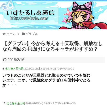
ホーム
グラブル
【グラブル】今から考える十天取得、解放なし
なら周回の手助けになるキャラがおすすめ？
2018/2/16
4:
名も無き星の民
2018/02/15(木) 19:02:46.21 ID:jwPARuuO0
いつものことだが天星器どれ取るのかでいつも悩む
シエテ、ニオ、で風強化かグラゼロを便利枠でとる
か・・・
13:
名も無き星の民
2018/02/15(木) 19:09:42.07 ID:jwPARuuO0