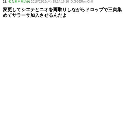
19:
名も無き星の民
2018/02/15(木) 19:14:18.16 ID:GGERwnCh0
変更してシエテとニオを両取りしながらドロップで三寅集
めてサラーサ加入させるんだよ