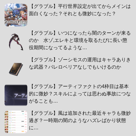
【グラブル】平行世界設定が出てからメインは
面白くなった？それとも微妙になった？
【グラブル】いつになったら闇のターンが来る
のか 水ゾ,エレキと環境を取るたびに長い懲
役期間になってるような…
【グラブル】ゾーシモスの運用はキャラありき
な武器？バレロベリアなしでもいけるのか
【グラブル】アーティファクトの4枠目は基本
的に微妙？スキルによっては思わぬ事故につな
がることも…
【グラブル】風は追加された最近キャラも微妙
過ぎ？一時期の闇のようなハズレばかり状態
に…