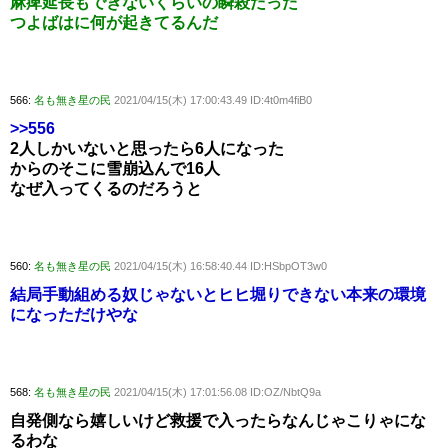
麻痺延長もできないくらいの瞬殺だった
つよばはに何が起きてるんだ
566:
名も無き星の民
2021/04/15(木) 17:00:43.49 ID:4t0m4fiB0
>>556
2人しかいないと思ったら6人になった
からのそこに雪崩込んで16人
なぜ入ってくるのだろうと
560:
名も無き星の民
2021/04/15(木) 16:58:40.44 ID:HSbpOT3w0
結局手動組める奴じゃないとヒヒ堀りできない本来の環境
になっただけやな
568:
名も無き星の民
2021/04/15(木) 17:01:56.08 ID:OZ/NbtQ9a
自発側なら嬉しいけど救援で入ったらなんじゃこりゃにな
るわな