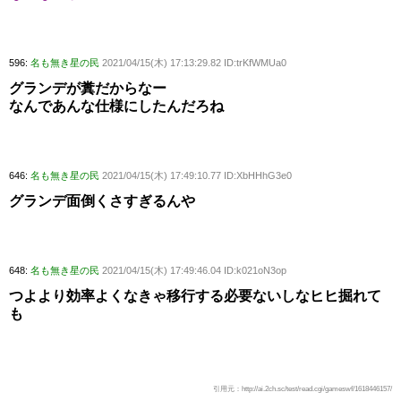
596:
名も無き星の民
2021/04/15(木) 17:13:29.82 ID:trKfWMUa0
グランデが糞だからなー
なんであんな仕様にしたんだろね
646:
名も無き星の民
2021/04/15(木) 17:49:10.77 ID:XbHHhG3e0
グランデ面倒くさすぎるんや
648:
名も無き星の民
2021/04/15(木) 17:49:46.04 ID:k021oN3op
つよより効率よくなきゃ移行する必要ないしなヒヒ掘れて
も
引用元：http://ai.2ch.sc/test/read.cgi/gameswf/1618446157/