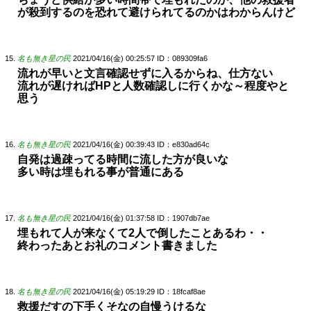
が殺到するのを恐れて避けられてるのかはわからんけど
名も無き星の民
2021/04/16(金) 00:25:57
ID：089309fa6
流れが早いと文言確認せずに入るからね、仕方ない
流れが遅ければHPと人数確認しに行くかな～程度やと
思う
名も無き星の民
2021/04/16(金) 00:39:43
ID：e830ad64c
自発は過疎ってる時間に流した方が良いな
多い時は埋もれる事が普通にある
名も無き星の民
2021/04/16(金) 01:37:58
ID：1907db7ae
埋もれて人が来なくて2人で倒したことあるわ・・
終わったあとお礼のコメント書きました
名も無き星の民
2021/04/16(金) 05:19:29
ID：18fcaf8ae
救援だすの下手くそなの自慢うけるな