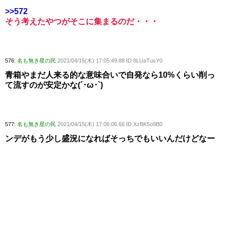
>>572
そう考えたやつがそこに集まるのだ・・・
576:
名も無き星の民
2021/04/15(木) 17:05:49.88 ID:8LUaTusY0
青箱やまだ人来る的な意味合いで自発なら10%くらい削っ
て流すのが安定かな(´･ω･`)
577:
名も無き星の民
2021/04/15(木) 17:06:06.66 ID:XzBK5o9B0
ンデがもう少し盛況になればそっちでもいいんだけどなー