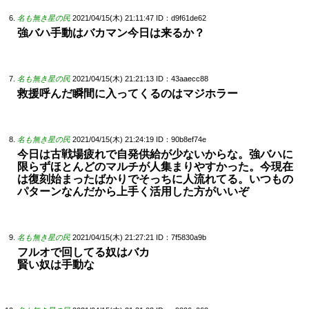
名も無き星の民
2021/04/15(木) 21:11:47
ID：d9f61de62
強バハ手動はバカマン今日は来るか？
名も無き星の民
2021/04/15(木) 21:21:13
ID：43aaecc88
救援呼んだ瞬間に入ってくるのはマジホラー
名も無き星の民
2021/04/15(木) 21:24:19
ID：90b8ef74e
今日は古戦場疲れで自発供給が少ないからな。強バハに
限らずほとんどのマルチが人集まりやすかった。今現在
は復刻始まったばかりでそっちに人流れてる。いつもの
パターンなんだから上手く活用した方がいいぞ
名も無き星の民
2021/04/15(木) 21:27:21
ID：7f5830a9b
フルオで回してる奴はバカ
賢い奴は手動な