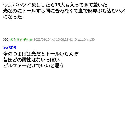
つよバハツイ流ししたら13人も入ってきて驚いた
光なのにトールすら間に合わなくて直で麻痺ぶち込むハメ
になった
310:
名も無き星の民
2021/04/15(木) 13:06:22.81 ID:wzLBhhL30
>>308
今のつよばは光だとトールいらんぞ
昔ほどの耐性はないっぽい
ピルファーだけでいいと思う