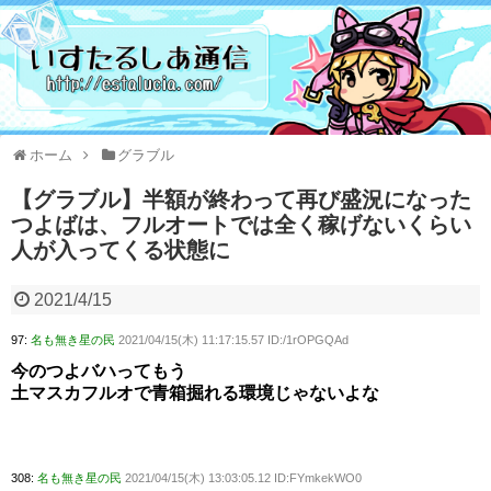
ホーム
グラブル
【グラブル】半額が終わって再び盛況になった
つよばは、フルオートでは全く稼げないくらい
人が入ってくる状態に
2021/4/15
97:
名も無き星の民
2021/04/15(木) 11:17:15.57 ID:/1rOPGQAd
今のつよバハってもう
土マスカフルオで青箱掘れる環境じゃないよな
308:
名も無き星の民
2021/04/15(木) 13:03:05.12 ID:FYmkekWO0