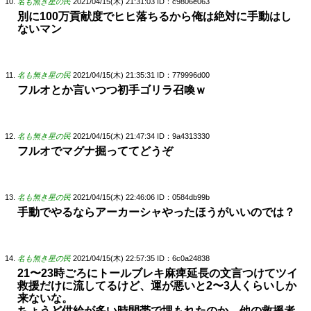
名も無き星の民
2021/04/15(木) 21:31:03
ID：c9806e063
別に100万貢献度でヒヒ落ちるから俺は絶対に手動はし
ないマン
名も無き星の民
2021/04/15(木) 21:35:31
ID：779996d00
フルオとか言いつつ初手ゴリラ召喚ｗ
名も無き星の民
2021/04/15(木) 21:47:34
ID：9a4313330
フルオでマグナ掘っててどうぞ
名も無き星の民
2021/04/15(木) 22:46:06
ID：0584db99b
手動でやるならアーカーシャやったほうがいいのでは？
名も無き星の民
2021/04/15(木) 22:57:35
ID：6c0a24838
21〜23時ごろにトールブレキ麻痺延長の文言つけてツイ
救援だけに流してるけど、運が悪いと2〜3人くらいしか
来ないな。
ちょうど供給が多い時間帯で埋もれたのか、他の救援者