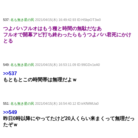
537:
名も無き星の民
2021/04/15(木) 16:49:42.93 ID:HSbpOT3w0
つよバハフルオはもう種と時間の無駄だなあ
フルオで開幕アビ打ち終わったらもうつよバハ君死にかけ
とる
549:
名も無き星の民
2021/04/15(木) 16:53:11.09 ID:99GDv1eA0
>>537
もともとこの時間帯は無理だよｗ
551:
名も無き星の民
2021/04/15(木) 16:54:40.12 ID:trKfWMUa0
>>549
昨日0時以降にやってたけど20人くらい来まくって無理だっ
たぞｗ