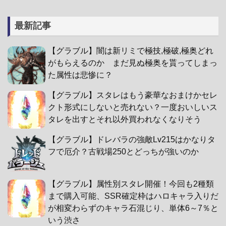
最新記事
【グラブル】闇は新リミで極技,極破,極奥どれ
がもらえるのか まだ見ぬ極奥を貰ってしまっ
た属性は悲惨に？
【グラブル】スタレはもう豪華なおまけかセレ
クト形式にしないと売れない？一度おいしいス
タレを出すとそれ以外買われなくなりそう
【グラブル】ドレバラの強敵Lv215はかなりタ
フで厄介？古戦場250とどっちが強いのか
【グラブル】属性別スタレ開催！今回も2種類
まで購入可能、SSR確定枠はハロキャラ入りだ
が相変わらずのキャラ石混じり、単体6～7％と
いう渋さ