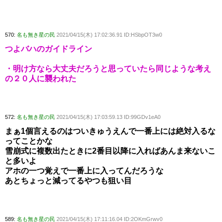
570:
名も無き星の民
2021/04/15(木) 17:02:36.91 ID:HSbpOT3w0
つよバハのガイドライン
・明け方なら大丈夫だろうと思っていたら同じような考え
の２０人に襲われた
572:
名も無き星の民
2021/04/15(木) 17:03:59.13 ID:99GDv1eA0
まぁ1個言えるのはついきゅうえんで一番上には絶対入るな
ってことかな
雪崩式に複数出たときに2番目以降に入ればあんま来ないこ
と多いよ
アホの一つ覚えで一番上に入ってんだろうな
あとちょっと減ってるやつも狙い目
589:
名も無き星の民
2021/04/15(木) 17:11:16.04 ID:2OKmGrwv0