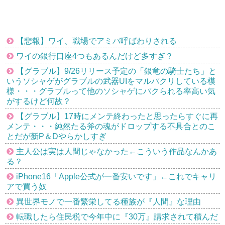
【悲報】ワイ、職場でアミバ呼ばわりされる
ワイの銀行口座4つもあるんだけど多すぎ？
【グラブル】9/26リリース予定の「銀竜の騎士たち」と
いうソシャゲがグラブルの武器UIをマルパクリしている模
様・・・グラブルって他のソシャゲにパクられる率高い気
がするけど何故？
【グラブル】17時にメンテ終わったと思ったらすぐに再
メンテ・・・純然たる斧の魂がドロップする不具合とのこ
とだが新P＆Dやらかしすぎ
主人公は実は人間じゃなかった←こういう作品なんかあ
る？
iPhone16「Apple公式が一番安いです」←これでキャリ
アで買う奴
異世界モノで一番繁栄してる種族が『人間』な理由
転職したら住民税で今年中に『30万』請求されて積んだ