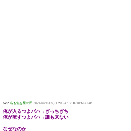
579:
名も無き星の民
2021/04/15(木) 17:06:47.58 ID:uPMOT4it0
俺が入るつよバハ→ぎっちぎち
俺が流すつよバハ→誰も来ない
なぜなのか