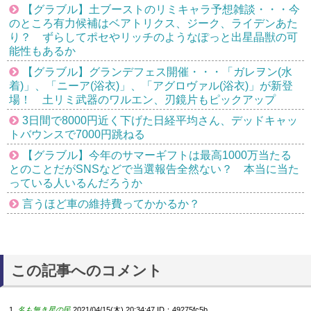
【グラブル】土ブーストのリミキャラ予想雑談・・・今
のところ有力候補はベアトリクス、ジーク、ライデンあた
り？ ずらしてポセやリッチのようなぽっと出星晶獣の可
能性もあるか
【グラブル】グランデフェス開催・・・「ガレヲン(水
着)」、「ニーア(浴衣)」、「アグロヴァル(浴衣)」が新登
場！ 土リミ武器のワルエン、刃鏡片もピックアップ
3日間で8000円近く下げた日経平均さん、デッドキャッ
トバウンスで7000円跳ねる
【グラブル】今年のサマーギフトは最高1000万当たる
とのことだがSNSなどで当選報告全然ない？ 本当に当た
っている人いるんだろうか
言うほど車の維持費ってかかるか？
この記事へのコメント
名も無き星の民
2021/04/15(木) 20:34:47
ID：49275fc5b