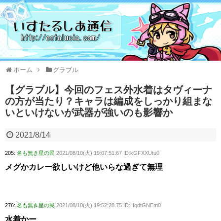
ホーム
グラブル
【グラブル】今回のフェス外水着はタヴィーナ
の方が当たり？キャラは編成をしっかり組まな
いといけないが武器が強いのも影響か
2021/8/14
205:
名も無き星の民
2021/08/10(火) 19:07:51.67 ID:kGFXXUtu0
メグかカレー欲しいけど他いらな過ぎて無理
276:
名も無き星の民
2021/08/10(火) 19:52:28.75 ID:HqdtGNEm0
水着かー