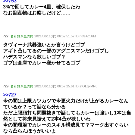
>>753
3%で回してカレー4皿、確保したわ
なお副産物はお察しだけど……
727:
名も無き星の民
2021/08/11(水) 06:52:51.57 ID:rK/eACJrM
タヴィーナ武器強いとか言うけどゴブ
アギト凸してるの一部のアグニスマンだけゴブし
ハデスマンなら欲しいゴブ？
ゴブは倉庫でカレー寝かせてるゴブ
729:
名も無き星の民
2021/08/11(水) 06:57:25.61 ID:sfOLqkMR0
>>727
今の闇は上限カツカツで今更火力だけが上がるカレーなん
ているか？って話なら分かる
ただ上限頭打ち問題抜きで話してもカレーは強いし1本は当
然として将来見据えて2本4凸が欲しいわ
今の闇環境でカレーのスキル構成見て？マーク出すぐらい
なら凸らんほうがいいよ