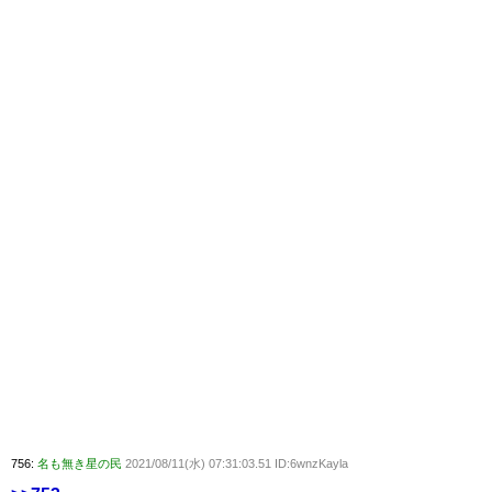
756:
名も無き星の民
2021/08/11(水) 07:31:03.51 ID:6wnzKayla