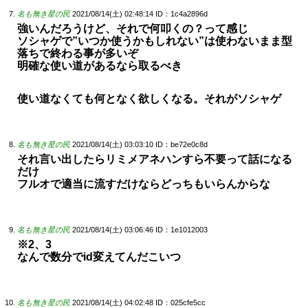
名も無き星の民
2021/08/14(土) 02:48:14
ID：1c4a2896d
強いんだろうけど、それで何叩くの？って感じ
ソシャゲで”いつか使うかもしれない”は使わないまま型
落ちで終わる事が多いぞ
明確な使い道があるなら取るべき
使い道なくても何となく欲しくなる。それがソシャゲ
名も無き星の民
2021/08/14(土) 03:03:10
ID：be72e0c8d
それ言い出したらリミメアネハンすら不要って話になる
だけ
フルオで適当に流すだけならどっちもいらんからな
名も無き星の民
2021/08/14(土) 03:06:46
ID：1e1012003
※2、3
なんで数分でid変えてんだこいつ
名も無き星の民
2021/08/14(土) 04:02:48
ID：025cfe5cc