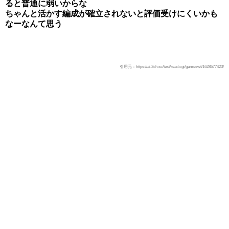
ると普通に弱いからな
ちゃんと活かす編成が確立されないと評価受けにくいかも
なーなんて思う
引用元：https://ai.2ch.sc/test/read.cgi/gameswf/1628577423/