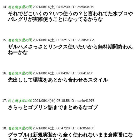
名も無き星の民
2021/08/14(土) 04:52:30
ID：efe5e3c0b
それでどこいくの？いつ使うの？と言われてた水ブロや
バレグリが実際使うことになってるからな
名も無き星の民
2021/08/14(土) 05:32:15
ID：253d5e35e
ザルハメさっさとリンクス使いたいから無料期間終わん
ねーかな
名も無き星の民
2021/08/14(土) 07:04:07
ID：38641af3f
先出しして環境をあとから合わせるスタイル
名も無き星の民
2021/08/14(土) 07:18:56
ID：ea4e41976
さらっとゴブリン語までまとめるなゴブ
名も無き星の民
2021/08/14(土) 08:47:20
ID：81c85be3f
グラブルは新規実装から全く使われないまま倉庫番にな