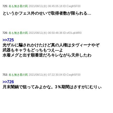
725:
名も無き星の民
2021/08/11(水) 06:45:05.18 ID:Cwglh5F00
というかフェス外のせいで取得者数が限られる…
726:
名も無き星の民
2021/08/11(水) 06:50:48.38 ID:sfOLqkMR0
>>725
光ザルに騙されかけたけど真の人権はタヴィーナやぞ
武器もキャラもどっちもつえ―よ
水着メグと出す順番逆だろキレながら天井したわ
753:
名も無き星の民
2021/08/11(水) 07:22:30.04 ID:Cwglh5F00
>>726
月末闇鍋で狙ってみよかな。3％期間はさすがにむりぃ