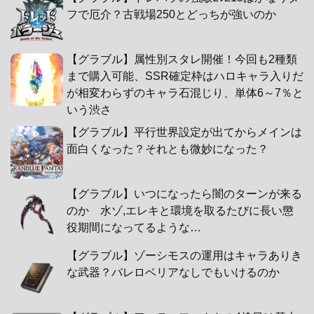
フで厄介？古戦場250とどっちが強いのか
【グラブル】属性別スタレ開催！今回も2種類
まで購入可能、SSR確定枠はハロキャラ入りだ
が相変わらずのキャラ石混じり、単体6～7％と
いう渋さ
【グラブル】平行世界設定が出てからメインは
面白くなった？それとも微妙になった？
【グラブル】いつになったら闇のターンが来る
のか 水ゾ,エレキと環境を取るたびに長い懲
役期間になってるような…
【グラブル】ゾーシモスの運用はキャラありき
な武器？バレロベリアなしでもいけるのか