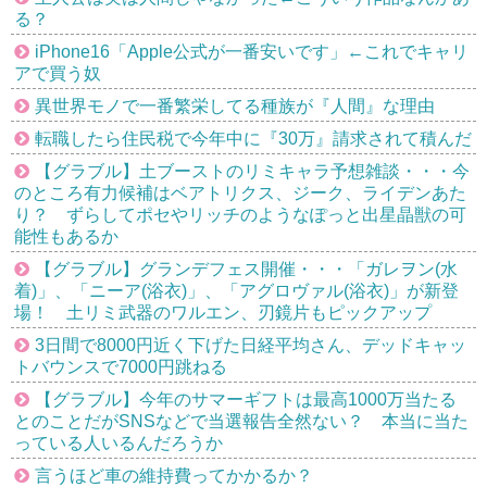
る？
iPhone16「Apple公式が一番安いです」←これでキャリ
アで買う奴
異世界モノで一番繁栄してる種族が『人間』な理由
転職したら住民税で今年中に『30万』請求されて積んだ
【グラブル】土ブーストのリミキャラ予想雑談・・・今
のところ有力候補はベアトリクス、ジーク、ライデンあた
り？ ずらしてポセやリッチのようなぽっと出星晶獣の可
能性もあるか
【グラブル】グランデフェス開催・・・「ガレヲン(水
着)」、「ニーア(浴衣)」、「アグロヴァル(浴衣)」が新登
場！ 土リミ武器のワルエン、刃鏡片もピックアップ
3日間で8000円近く下げた日経平均さん、デッドキャッ
トバウンスで7000円跳ねる
【グラブル】今年のサマーギフトは最高1000万当たる
とのことだがSNSなどで当選報告全然ない？ 本当に当た
っている人いるんだろうか
言うほど車の維持費ってかかるか？