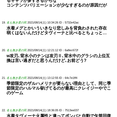
るキャラが多すぎるからな
コンテンツバリエーションが少なすぎるのが原因だが
名も無き星の民
2021/08/14(土) 10:34:26
ID：5732e42ac
水着メグとかいういきなり悲しみを背負わされた存在
弱くはないんだけどタヴィーナと比べるとちょっと…
名も無き星の民
2021/08/14(土) 12:21:12
ID：6a8ec672f
w攻刃､背水小のナンは攻刃Ⅱ､背水中のグラシの上位互
換は言い過ぎだと思うんだけど､お前どう?
名も無き星の民
2021/08/14(土) 13:12:55
ID：64c7e1ff4
季節限定のザルハメリナが要らない理由として、同じ季
節限定のハルマル挙げてるのが最高にクレイジーやでこ
のゲーム
名も無き星の民
2021/08/14(土) 18:36:05
ID：7513ee037
水着タヴィーナ火属性と違ってポンバと自動で矢筒回復