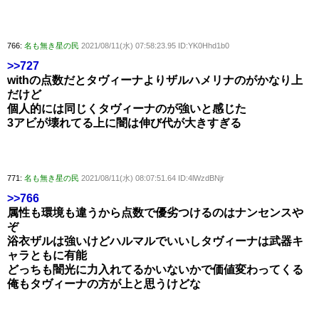
766:
名も無き星の民
2021/08/11(水) 07:58:23.95 ID:YK0Hhd1b0
>>727
withの点数だとタヴィーナよりザルハメリナのがかなり上
だけど
個人的には同じくタヴィーナのが強いと感じた
3アビが壊れてる上に闇は伸び代が大きすぎる
771:
名も無き星の民
2021/08/11(水) 08:07:51.64 ID:4lWzdBNjr
>>766
属性も環境も違うから点数で優劣つけるのはナンセンスや
ぞ
浴衣ザルは強いけどハルマルでいいしタヴィーナは武器キ
ャラともに有能
どっちも闇光に力入れてるかいないかで価値変わってくる
俺もタヴィーナの方が上と思うけどな