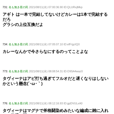
731:
名も無き星の民
2021/08/11(水) 07:00:36.90 ID:QLURxjMkp
アギト は一本で完結してないけどカレーは1本で完結する
だろ
グラシの上位互換だよ
734:
名も無き星の民
2021/08/11(水) 07:05:07.10 ID:efF/gzIQ0
カレーなんかで今さらなにするのってことよな
773:
名も無き星の民
2021/08/11(水) 08:08:54.31 ID:O9SA4waz0
タヴィーナはアビ打ち過ぎてフルオだと遅くなりはしない
かという懸念(´･ω･｀)
776:
名も無き星の民
2021/08/11(水) 08:12:16.93 ID:gpDVULxA0
タヴィーナはマグナで斧格闘染めみたいな編成に雑に入れ