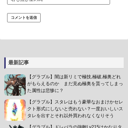
最新記事
【グラブル】闇は新リミで極技,極破,極奥どれ
がもらえるのか まだ見ぬ極奥を貰ってしまっ
た属性は悲惨に？
【グラブル】スタレはもう豪華なおまけかセレ
クト形式にしないと売れない？一度おいしいス
タレを出すとそれ以外買われなくなりそう
【グラブル】ドレバラの強敵Lv215はかなりタ