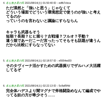
名も無き星の民
2021/08/14(土) 01:50:40
ID：edfb7cbca
ただ漠然と「強いと思う」じゃなくて
どういう場面でどういう環境想定で使うのが強いと考え
てるのか
っていうのを言わないと議論にすらならん
キャラも武器もそう
短期？長期？ヒヒ堀り？古戦場？フルオ？手動？
違う畑であーだこーだ言ったってそもそも話題が違うん
だから比較にすらなってない
名も無き星の民
2021/08/14(土) 02:18:57
ID：e5554ed33
そのタヴィーナ活かすための武器掘りでザルハメ大活躍
してるぞ
名も無き星の民
2021/08/14(土) 02:22:13
ID：5c8af5f4d
完全体ハデスより闇マグナで斧格闘染めなんて編成でや
ってる奴の方が希少そう……