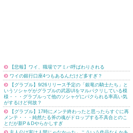
【悲報】ワイ、職場でアミバ呼ばわりされる
ワイの銀行口座4つもあるんだけど多すぎ？
【グラブル】9/26リリース予定の「銀竜の騎士たち」と
いうソシャゲがグラブルの武器UIをマルパクリしている模
様・・・グラブルって他のソシャゲにパクられる率高い気
がするけど何故？
【グラブル】17時にメンテ終わったと思ったらすぐに再
メンテ・・・純然たる斧の魂がドロップする不具合とのこ
とだが新P＆Dやらかしすぎ
主人公は実は人間じゃなかった←こういう作品なんかあ