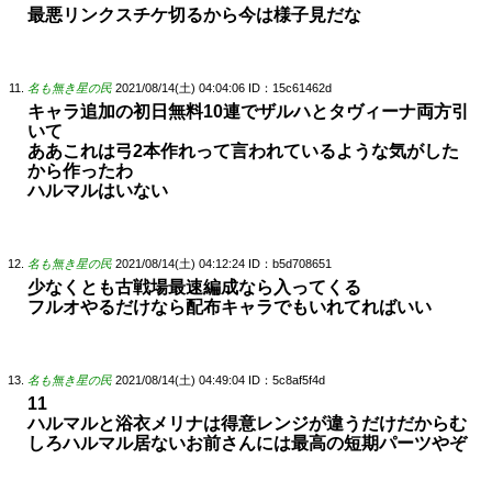
最悪リンクスチケ切るから今は様子見だな
名も無き星の民
2021/08/14(土) 04:04:06
ID：15c61462d
キャラ追加の初日無料10連でザルハとタヴィーナ両方引
いて
ああこれは弓2本作れって言われているような気がした
から作ったわ
ハルマルはいない
名も無き星の民
2021/08/14(土) 04:12:24
ID：b5d708651
少なくとも古戦場最速編成なら入ってくる
フルオやるだけなら配布キャラでもいれてればいい
名も無き星の民
2021/08/14(土) 04:49:04
ID：5c8af5f4d
11
ハルマルと浴衣メリナは得意レンジが違うだけだからむ
しろハルマル居ないお前さんには最高の短期パーツやぞ