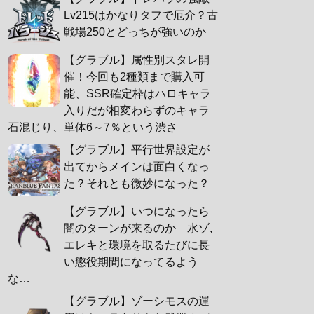
Lv215はかなりタフで厄介？古
戦場250とどっちが強いのか
【グラブル】属性別スタレ開
催！今回も2種類まで購入可
能、SSR確定枠はハロキャラ
入りだが相変わらずのキャラ
石混じり、単体6～7％という渋さ
【グラブル】平行世界設定が
出てからメインは面白くなっ
た？それとも微妙になった？
【グラブル】いつになったら
闇のターンが来るのか 水ゾ,
エレキと環境を取るたびに長
い懲役期間になってるよう
な…
【グラブル】ゾーシモスの運