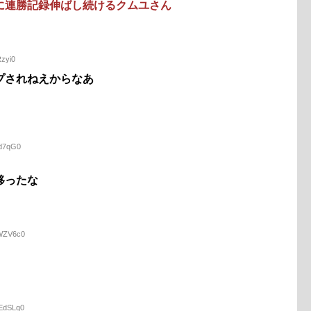
に連勝記録伸ばし続けるクムユさん
Rzyi0
プされねえからなあ
dd7qG0
移ったな
RWZV6c0
WEdSLq0