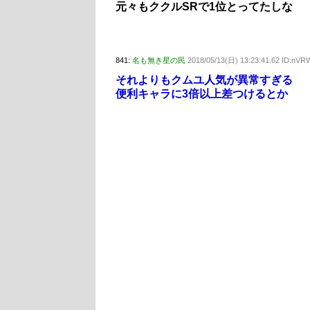
元々もククルSRで1位とってたしな
841:
名も無き星の民
2018/05/13(日) 13:23:41.62 ID:nV
それよりもクムユ人気が異常すぎる
便利キャラに3倍以上差つけるとか