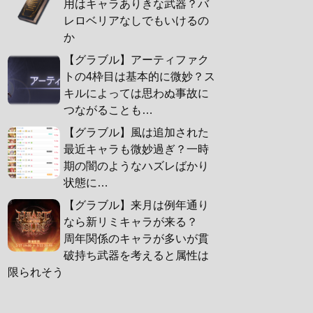
用はキャラありきな武器？バ
レロベリアなしでもいけるの
か
【グラブル】アーティファク
トの4枠目は基本的に微妙？ス
キルによっては思わぬ事故に
つながることも…
【グラブル】風は追加された
最近キャラも微妙過ぎ？一時
期の闇のようなハズレばかり
状態に…
【グラブル】来月は例年通り
なら新リミキャラが来る？
周年関係のキャラが多いが貫
破持ち武器を考えると属性は
限られそう