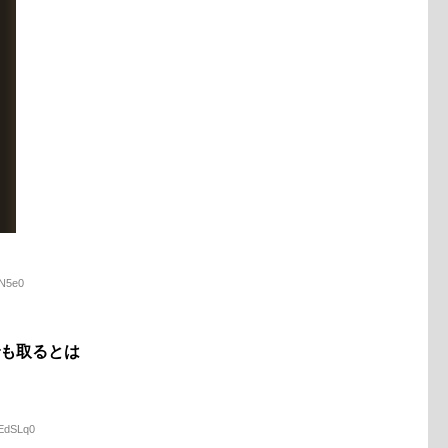
IN5e0
でも取るとは
WEdSLq0