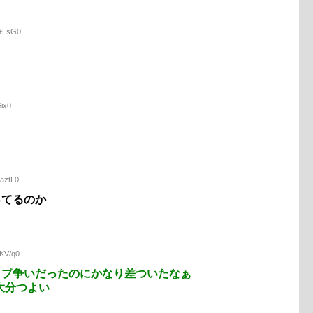
O+LsG0
Six0
WaztL0
ってるのか
dKV/q0
ップ争いだったのにかなり差ついたなぁ
大分つよい