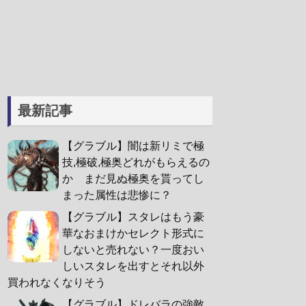
最新記事
【グラブル】闇は新リミで極
技,極破,極奥どれがもらえるの
か まだ見ぬ極奥を貰ってし
まった属性は悲惨に？
【グラブル】スタレはもう豪
華なおまけかセレクト形式に
しないと売れない？一度おい
しいスタレを出すとそれ以外
買われなくなりそう
【グラブル】ドレバラの強敵