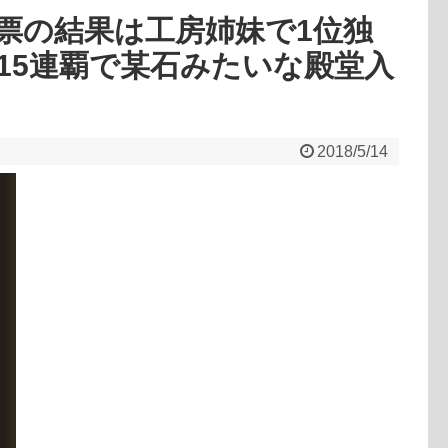
票の結果は工房姉妹で1位独
15連覇で某石みたいな殿堂入
2018/5/14