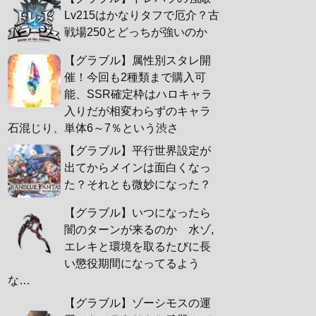
Lv215はかなりタフで厄介？古
戦場250とどっちが強いのか
【グラブル】属性別スタレ開
催！今回も2種類まで購入可
能、SSR確定枠はハロキャラ
入りだが相変わらずのキャラ
石混じり、単体6～7％という渋さ
【グラブル】平行世界設定が
出てからメインは面白くなっ
た？それとも微妙になった？
【グラブル】いつになったら
闇のターンが来るのか 水ゾ,
エレキと環境を取るたびに長
い懲役期間になってるよう
な…
【グラブル】ゾーシモスの運