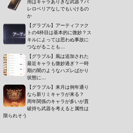
用はキャラありきな武器？バ
レロベリアなしでもいけるの
か
【グラブル】アーティファク
トの4枠目は基本的に微妙？ス
キルによっては思わぬ事故に
つながることも…
【グラブル】風は追加された
最近キャラも微妙過ぎ？一時
期の闇のようなハズレばかり
状態に…
【グラブル】来月は例年通り
なら新リミキャラが来る？
周年関係のキャラが多いが貫
破持ち武器を考えると属性は
限られそう