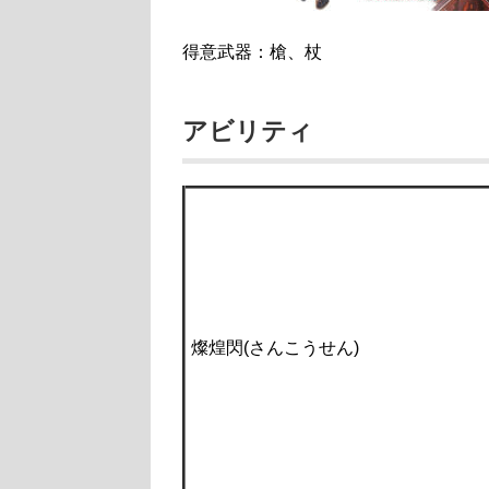
得意武器：槍、杖
アビリティ
燦煌閃(さんこうせん)