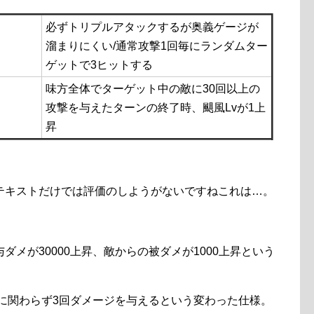
必ずトリプルアタックするが奥義ゲージが
溜まりにくい/通常攻撃1回毎にランダムター
ゲットで3ヒットする
味方全体でターゲット中の敵に30回以上の
攻撃を与えたターンの終了時、颶風Lvが1上
昇
テキストだけでは評価のしようがないですねこれは…。
メが30000上昇、敵からの被ダメが1000上昇という
に関わらず3回ダメージを与えるという変わった仕様。