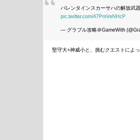
バレンタインスカーサハの解放武器
pic.twitter.com/47PmVeNHcP
— グラブル攻略＠GameWith (@Gra
堅守大+神威小と、挑むクエストによ