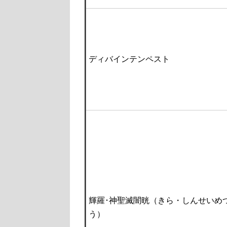
ディバインテンペスト
輝羅･神聖滅闇晄（きら・しんせいめ
う）