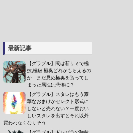
最新記事
【グラブル】闇は新リミで極
技,極破,極奥どれがもらえるの
か まだ見ぬ極奥を貰ってし
まった属性は悲惨に？
【グラブル】スタレはもう豪
華なおまけかセレクト形式に
しないと売れない？一度おい
しいスタレを出すとそれ以外
買われなくなりそう
【グラブル】ドレバラの強敵