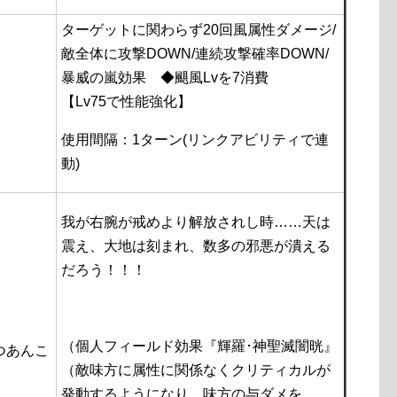
ターゲットに関わらず20回風属性ダメージ/
敵全体に攻撃DOWN/連続攻撃確率DOWN/
暴威の嵐効果 ◆颶風Lvを7消費
【Lv75で性能強化】
使用間隔：1ターン(リンクアビリティで連
動)
我が右腕が戒めより解放されし時……天は
震え、大地は刻まれ、数多の邪悪が潰える
だろう！！！
（個人フィールド効果『輝羅･神聖滅闇晄』
つあんこ
（敵味方に属性に関係なくクリティカルが
発動するようになり、味方の与ダメを