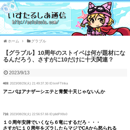
ホーム
グラブル
【グラブル】10周年のストイベは何が題材にな
るんだろう、さすがに10だけに十天関連？
2023/9/13
469:
2023/08/29(火) 21:49:37.30 ID:kmFTIrika
アニバはアナザーシエテと青髪十天じゃないんか
716:
2023/08/29(火) 22:56:57.66 ID:jdidPX8s0
１０周年安牌でいくなら６竜にするだろ・・・
さすがに１０周年をズラしたらマジでCAから怒られる