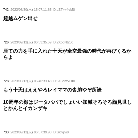
742:
2023/08/30(水) 15:07:11.85 ID:cZT++4vM0
超越ムゲン出せ
726:
2023/09/12(火) 06:33:35.59 ID:2XooNt23d
厓ての力を手に入れた十天が全空最強の時代が再びくるか
らよ
728:
2023/09/12(火) 06:40:33.48 ID:6X5bmVOI0
もう十天はええやろレイママの舎弟やぞ所詮
10周年の顔はジータパパでしょいい加減そろそろ顔見世し
とかんとイカンザキ
733:
2023/09/12(火) 06:57:39.90 ID:Slcvjhli0