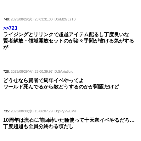
740:
2023/08/29(火) 23:03:31.30 ID:r/M2GJzT0
>>723
ライジングとリリンクで超越アイテム配るし丁度良いな
賢者解放・領域開放セットのが諸々手間が省ける気がする
が
728:
2023/08/29(火) 23:00:39.97 ID:SAxia8uId
どうせなら賢者で周年イベやってよ
ワールド死んでるから敵どうするのかが問題だけど
735:
2023/08/30(水) 15:06:07.79 ID:jpPyVwEMa
10周年は流石に前回蒔いた種使って十天衆イベやるだろ…
丁度超越も全員分終わる頃だし