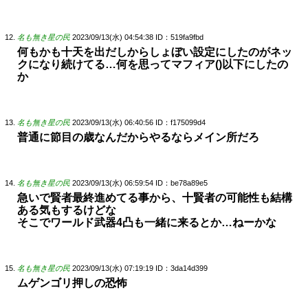
名も無き星の民
2023/09/13(水) 04:54:38
ID：519fa9fbd
何もかも十天を出だしからしょぼい設定にしたのがネッ
クになり続けてる…何を思ってマフィア()以下にしたの
か
名も無き星の民
2023/09/13(水) 06:40:56
ID：f175099d4
普通に節目の歳なんだからやるならメイン所だろ
名も無き星の民
2023/09/13(水) 06:59:54
ID：be78a89e5
急いで賢者最終進めてる事から、十賢者の可能性も結構
ある気もするけどな
そこでワールド武器4凸も一緒に来るとか…ねーかな
名も無き星の民
2023/09/13(水) 07:19:19
ID：3da14d399
ムゲンゴリ押しの恐怖