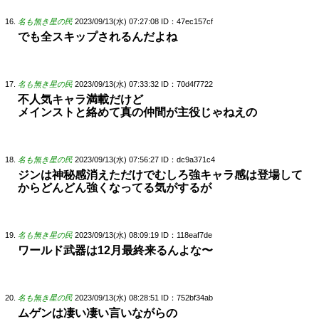
名も無き星の民
2023/09/13(水) 07:27:08
ID：47ec157cf
でも全スキップされるんだよね
名も無き星の民
2023/09/13(水) 07:33:32
ID：70d4f7722
不人気キャラ満載だけど
メインストと絡めて真の仲間が主役じゃねえの
名も無き星の民
2023/09/13(水) 07:56:27
ID：dc9a371c4
ジンは神秘感消えただけでむしろ強キャラ感は登場して
からどんどん強くなってる気がするが
名も無き星の民
2023/09/13(水) 08:09:19
ID：118eaf7de
ワールド武器は12月最終来るんよな〜
名も無き星の民
2023/09/13(水) 08:28:51
ID：752bf34ab
ムゲンは凄い凄い言いながらの