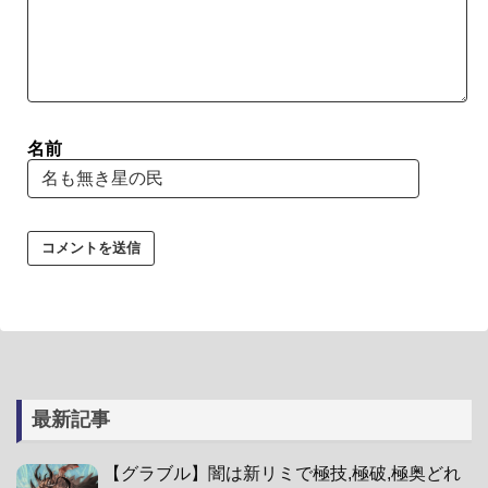
名前
最新記事
【グラブル】闇は新リミで極技,極破,極奥どれ