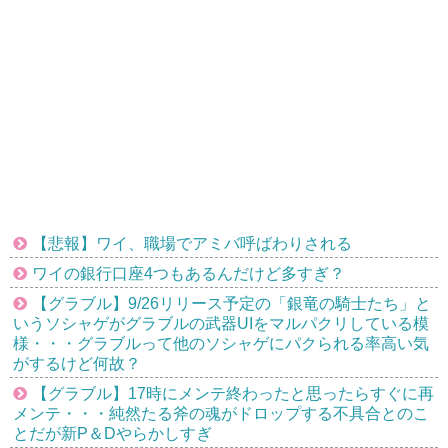
【悲報】ワイ、職場でアミバ呼ばわりされる
ワイの銀行口座4つもあるんだけど多すぎ？
【グラブル】9/26リリース予定の「銀竜の騎士たち」と
いうソシャゲがグラブルの武器UIをマルパクリしている模
様・・・グラブルって他のソシャゲにパクられる率高い気
がするけど何故？
【グラブル】17時にメンテ終わったと思ったらすぐに再
メンテ・・・純然たる斧の魂がドロップする不具合とのこ
とだが新P＆Dやらかしすぎ