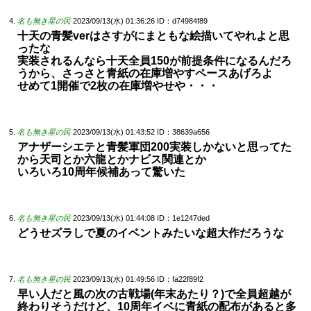
名も無き星の民
2023/09/13(水) 01:36:26
ID：d74984f89
十天の青髪verはさすがにまともな絵描いてやれよと思
ったな
実装されるんなら十天全員150が前提条件になるんだろ
うから、さっさと青紙の在庫増やすペースあげろよ
せめて1開催で2枚の在庫増やせや・・・
名も無き星の民
2023/09/13(水) 01:43:52
ID：38639a656
アナザーシエテと青髪軍団200実装しかないと思ってた
から天司とか六龍とかナビス関連とか
いろいろ10周年候補あって驚いた
名も無き星の民
2023/09/13(水) 01:44:08
ID：1e1247ded
どうせズラしで夏のイベントみたいな超大作だろうな
名も無き星の民
2023/09/13(水) 01:49:56
ID：fa22f89f2
早い人だと風の次の古戦場(年末あたり？)で全員超越が
終わりそうだけど、10周年イベに青紙の配布があると多