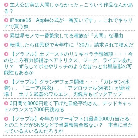
主人公は実は人間じゃなかった←こういう作品なんかあ
る？
iPhone16「Apple公式が一番安いです」←これでキャリ
アで買う奴
異世界モノで一番繁栄してる種族が『人間』な理由
転職したら住民税で今年中に『30万』請求されて積んだ
【グラブル】土ブーストのリミキャラ予想雑談・・・今
のところ有力候補はベアトリクス、ジーク、ライデンあた
り？ ずらしてポセやリッチのようなぽっと出星晶獣の可
能性もあるか
【グラブル】グランデフェス開催・・・「ガレヲン(水
着)」、「ニーア(浴衣)」、「アグロヴァル(浴衣)」が新登
場！ 土リミ武器のワルエン、刃鏡片もピックアップ
3日間で8000円近く下げた日経平均さん、デッドキャッ
トバウンスで7000円跳ねる
【グラブル】今年のサマーギフトは最高1000万当たる
とのことだがSNSなどで当選報告全然ない？ 本当に当た
っている人いるんだろうか