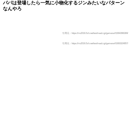
パパは登場したら一気に小物化するジンみたいなパターン
なんやろ
引用元：https://rio2016.5ch.net/test/read.cgi/gameswf/1694396369/
引用元：https://rio2016.5ch.net/test/read.cgi/gameswf/1693324957/