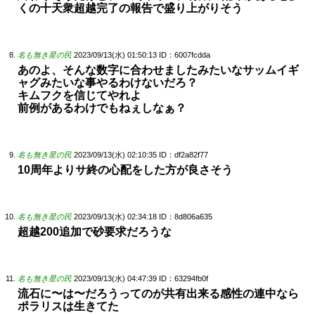
くの十天衆超越完了の報告で盛り上がりそう
名も無き星の民
2023/09/13(水) 01:50:13
ID：6007fcdda
あのよ、そんな数字に合わせましたみたいなサッムイギ
ャグみたいな事やるわけないだろ？
キムフクを信じてやれよ
前例があるわけでもねぇしなぁ？
名も無き星の民
2023/09/13(水) 02:10:35
ID：df2a82f77
10周年よりサ終の心配をした方が良さそう
名も無き星の民
2023/09/13(水) 02:34:18
ID：8d806a635
超越200追加で砂要求だろうな
名も無き星の民
2023/09/13(水) 04:47:39
ID：63294fb0f
流石に〜は〜だろうってのが共有出来る感性の連中なら
ポラリスは生きてた