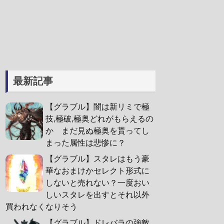
最新記事
【グラブル】闇は新リミで極
技,極破,極奥どれがもらえるの
か まだ見ぬ極奥を貰ってし
まった属性は悲惨に？
【グラブル】スタレはもう豪
華なおまけかセレクト形式に
しないと売れない？一度おい
しいスタレを出すとそれ以外
買われなくなりそう
【グラブル】ドレバラの強敵