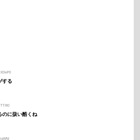
AGXDeP0
がする
UTT/80
るのに扱い酷くね
0zgWfd