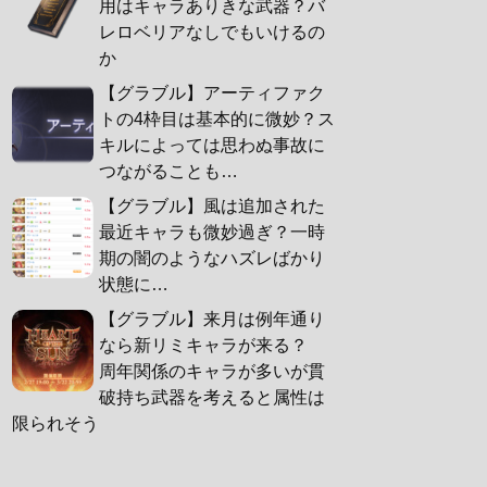
用はキャラありきな武器？バ
レロベリアなしでもいけるの
か
【グラブル】アーティファク
トの4枠目は基本的に微妙？ス
キルによっては思わぬ事故に
つながることも…
【グラブル】風は追加された
最近キャラも微妙過ぎ？一時
期の闇のようなハズレばかり
状態に…
【グラブル】来月は例年通り
なら新リミキャラが来る？
周年関係のキャラが多いが貫
破持ち武器を考えると属性は
限られそう