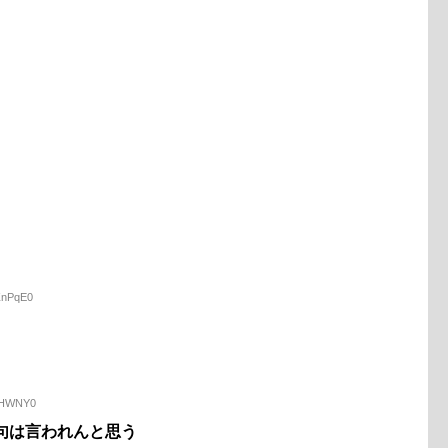
ZnPqE0
BAHWNY0
句は言われんと思う