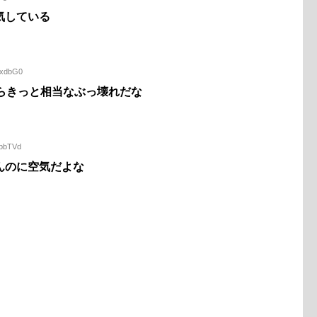
気している
PxdbG0
らきっと相当なぶっ壊れだな
wbbTVd
んのに空気だよな