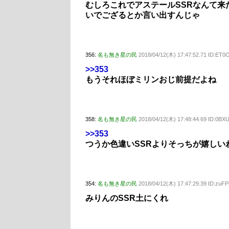
むしろこれでアステールSSRなんて来
いでござるとか言い出すんじゃ
356:
名も無き星の民
2018/04/12(木) 17:47:52.71 ID:ET0
>>353
もうそれほぼミリンおじ前提だよね
358:
名も無き星の民
2018/04/12(木) 17:48:44.69 ID:0BX
>>353
つうか色違いSSRよりそっちが嬉しい
354:
名も無き星の民
2018/04/12(木) 17:47:29.39 ID:zuF
みりんのSSR土にくれ