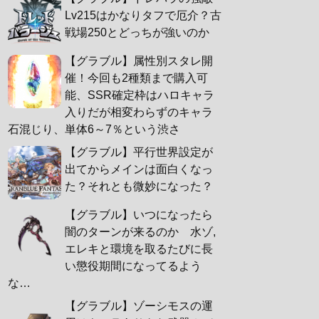
Lv215はかなりタフで厄介？古
戦場250とどっちが強いのか
【グラブル】属性別スタレ開
催！今回も2種類まで購入可
能、SSR確定枠はハロキャラ
入りだが相変わらずのキャラ
石混じり、単体6～7％という渋さ
【グラブル】平行世界設定が
出てからメインは面白くなっ
た？それとも微妙になった？
【グラブル】いつになったら
闇のターンが来るのか 水ゾ,
エレキと環境を取るたびに長
い懲役期間になってるよう
な…
【グラブル】ゾーシモスの運