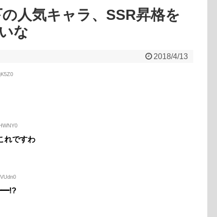
下の人気キャラ、SSR昇格を
いな
2018/4/13
BqK5Z0
BAHWNY0
これですわ
5VUdn0
━!?