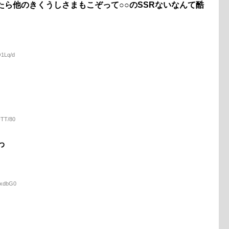
たら他のきくうしさまもこぞって○○のSSRないなんて酷
O1Lq/d
UTT/80
わ
PxdbG0