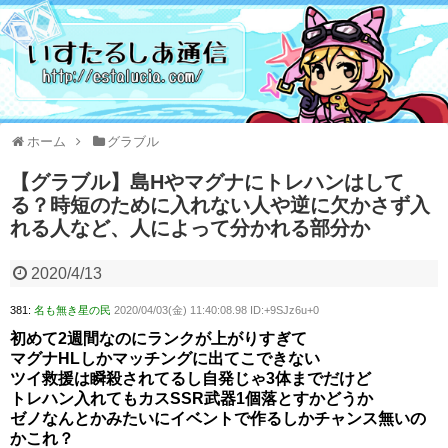
ホーム
グラブル
【グラブル】島Hやマグナにトレハンはして
る？時短のために入れない人や逆に欠かさず入
れる人など、人によって分かれる部分か
2020/4/13
381:
名も無き星の民
2020/04/03(金) 11:40:08.98 ID:+9SJz6u+0
初めて2週間なのにランクが上がりすぎて
マグナHLしかマッチングに出てこできない
ツイ救援は瞬殺されてるし自発じゃ3体までだけど
トレハン入れてもカスSSR武器1個落とすかどうか
ゼノなんとかみたいにイベントで作るしかチャンス無いの
かこれ？