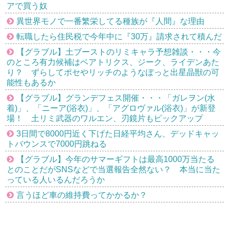
アで買う奴
異世界モノで一番繁栄してる種族が『人間』な理由
転職したら住民税で今年中に『30万』請求されて積んだ
【グラブル】土ブーストのリミキャラ予想雑談・・・今
のところ有力候補はベアトリクス、ジーク、ライデンあた
り？ ずらしてポセやリッチのようなぽっと出星晶獣の可
能性もあるか
【グラブル】グランデフェス開催・・・「ガレヲン(水
着)」、「ニーア(浴衣)」、「アグロヴァル(浴衣)」が新登
場！ 土リミ武器のワルエン、刃鏡片もピックアップ
3日間で8000円近く下げた日経平均さん、デッドキャッ
トバウンスで7000円跳ねる
【グラブル】今年のサマーギフトは最高1000万当たる
とのことだがSNSなどで当選報告全然ない？ 本当に当た
っている人いるんだろうか
言うほど車の維持費ってかかるか？