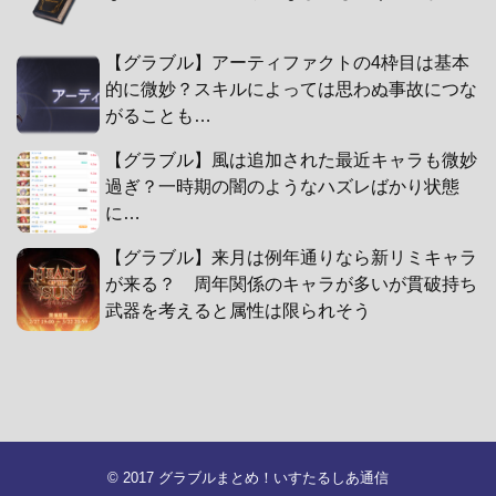
【グラブル】アーティファクトの4枠目は基本
的に微妙？スキルによっては思わぬ事故につな
がることも…
【グラブル】風は追加された最近キャラも微妙
過ぎ？一時期の闇のようなハズレばかり状態
に…
【グラブル】来月は例年通りなら新リミキャラ
が来る？ 周年関係のキャラが多いが貫破持ち
武器を考えると属性は限られそう
© 2017
グラブルまとめ！いすたるしあ通信