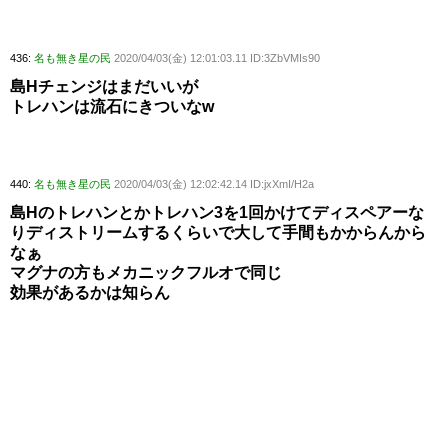
436:
名も無き星の民
2020/04/03(金) 12:01:03.11 ID:3ZbVMIs90
島Hチェンジはまだいいが
トレハンは流石にきついなw
440:
名も無き星の民
2020/04/03(金) 12:02:42.14 ID:jxXmI/H2a
島Hのトレハンとかトレハン3を1回かけてディスペアーな
りディストリームするくらいで大して手間もかからんから
なぁ
マグナの方もメカニックフルオで同じ
効果があるかは知らん