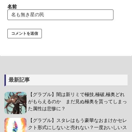
名前
最新記事
【グラブル】闇は新リミで極技,極破,極奥どれ
がもらえるのか まだ見ぬ極奥を貰ってしまっ
た属性は悲惨に？
【グラブル】スタレはもう豪華なおまけかセレ
クト形式にしないと売れない？一度おいしいス