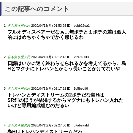
この記事へのコメント
名も無き星の民
2020/04/13(月) 01:53:25
ID：ecbb22ca1
フルオディスペアーだなぁ…無ポチと１ポチの差は個人
的にはめちゃくちゃでかく感じるわ
名も無き星の民
2020/04/13(月) 02:12:43
ID：7997180f3
日課はいかに速く終わらせられるかを考えてるから、島
Hとマグナにトレハンとかもう長いことかけてないや
名も無き星の民
2020/04/13(月) 02:17:32
ID：1c5becff6
トレハンとディストリームの2ポチだな島Hは
SR餌のほうが枯渇するからマグナにもトレハン入れた
いけど専用編成組むのだるい
名も無き星の民
2020/04/13(月) 02:27:50
ID：b7abe7afd
島Hはトレハンディストリームだわ