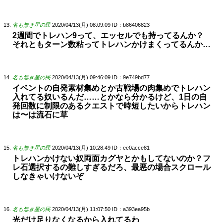
名も無き星の民
2020/04/13(月) 08:09:09
ID：b86406823
2週間でトレハン9って、エッセルでも持ってるんか？
それともターン数粘ってトレハンかけまくってるんか…
名も無き星の民
2020/04/13(月) 09:46:09
ID：9e749bd77
イベントの自発素材集めとか古戦場の肉集めでトレハン
入れてる奴いるんだ……とかなら分かるけど、1日の自
発回数に制限のあるクエストで時短したいからトレハン
は〜は流石に草
名も無き星の民
2020/04/13(月) 10:28:49
ID：ee0acce81
トレハンかけない奴両面カグヤとかもしてないのか？フ
レ石選択するの難しすぎるだろ、最悪の場合スクロール
しなきゃいけないぞ
名も無き星の民
2020/04/13(月) 11:07:50
ID：a393ea95b
光だけ足りなくなるから入れてるわ