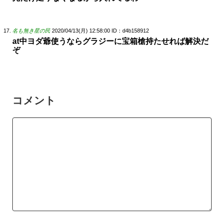
名も無き星の民
2020/04/13(月) 12:58:00
ID：d4b158912
at中ヨダ爺使うならグラジーに宝箱槍持たせれば解決だ
ぞ
コメント