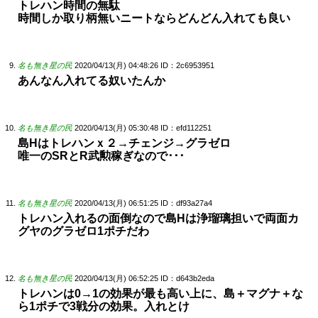
トレハン時間の無駄
時間しか取り柄無いニートならどんどん入れても良い
名も無き星の民
2020/04/13(月) 04:48:26
ID：2c6953951
あんなん入れてる奴いたんか
名も無き星の民
2020/04/13(月) 05:30:48
ID：efd112251
島Hはトレハンｘ２→チェンジ→グラゼロ
唯一のSRとR武勲稼ぎなので･･･
名も無き星の民
2020/04/13(月) 06:51:25
ID：df93a27a4
トレハン入れるの面倒なので島Hは浄瑠璃担いで両面カ
グヤのグラゼロ1ポチだわ
名も無き星の民
2020/04/13(月) 06:52:25
ID：d643b2eda
トレハンは0→1の効果が最も高い上に、島＋マグナ＋な
ら1ポチで3戦分の効果。入れとけ