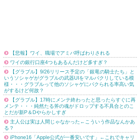
【悲報】ワイ、職場でアミバ呼ばわりされる
ワイの銀行口座4つもあるんだけど多すぎ？
【グラブル】9/26リリース予定の「銀竜の騎士たち」と
いうソシャゲがグラブルの武器UIをマルパクリしている模
様・・・グラブルって他のソシャゲにパクられる率高い気
がするけど何故？
【グラブル】17時にメンテ終わったと思ったらすぐに再
メンテ・・・純然たる斧の魂がドロップする不具合とのこ
とだが新P＆Dやらかしすぎ
主人公は実は人間じゃなかった←こういう作品なんかあ
る？
iPhone16「Apple公式が一番安いです」←これでキャリ