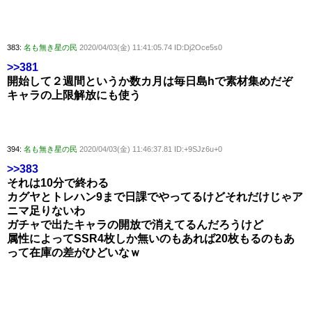
383:
名も無き星の民
2020/04/03(金) 11:41:05.74 ID:Dj2Oce5s0
>>381
開始して２週間というか数カ月は毎日島hで素材集めだぞ
キャラの上限解放にも使う
394:
名も無き星の民
2020/04/03(金) 11:46:37.81 ID:+9SJz6u+0
>>383
それは10分で終わる
カグヤとトレハン9まで日課でやってるけどそれだけじゃア
ニマ足りないわ
ガチャで出たキャラの開放で消えてるんだろうけど
属性によってSSR4枚しか無いのもあれば20枚もるのもあ
って在庫の差がひどいなｗ