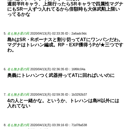
週前半Rキャラ、上限行ったらSRキャラで四属性マグナ
にもSR一人ずつ入れてるから倍額時も大体武勲上限い
ってるかな
名も無き星の民
2020/04/13(月) 02:33:35
ID：2a6adc9dc
島hはSR・Rボーナスと割り切ってATにワンパンだわ。
マグナはトレハン編成。RP・EXP獲得うPが★三つです
わ。
名も無き星の民
2020/04/13(月) 02:36:35
ID：16f6fc04a
奥義にトレハンつく武器持ってATに回ればいいのに
名も無き星の民
2020/04/13(月) 02:59:35
ID：1b3292b37
4の人と一緒かな。というか、トレハンは島H以外には
入れてない
名も無き星の民
2020/04/13(月) 03:39:16
ID：71d78a538