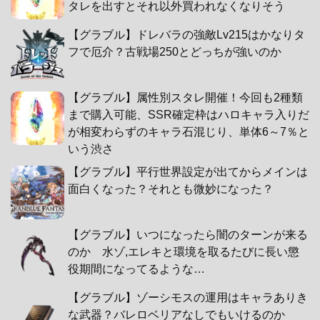
タレを出すとそれ以外買われなくなりそう
【グラブル】ドレバラの強敵Lv215はかなりタ
フで厄介？古戦場250とどっちが強いのか
【グラブル】属性別スタレ開催！今回も2種類
まで購入可能、SSR確定枠はハロキャラ入りだ
が相変わらずのキャラ石混じり、単体6～7％と
いう渋さ
【グラブル】平行世界設定が出てからメインは
面白くなった？それとも微妙になった？
【グラブル】いつになったら闇のターンが来る
のか 水ゾ,エレキと環境を取るたびに長い懲
役期間になってるような…
【グラブル】ゾーシモスの運用はキャラありき
な武器？バレロベリアなしでもいけるのか