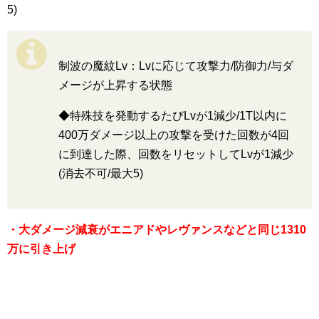
5)
制波の魔紋Lv：Lvに応じて攻撃力/防御力/与ダ
メージが上昇する状態
◆特殊技を発動するたびLvが1減少/1T以内に
400万ダメージ以上の攻撃を受けた回数が4回
に到達した際、回数をリセットしてLvが1減少
(消去不可/最大5)
・大ダメージ減衰がエニアドやレヴァンスなどと同じ1310
万に引き上げ