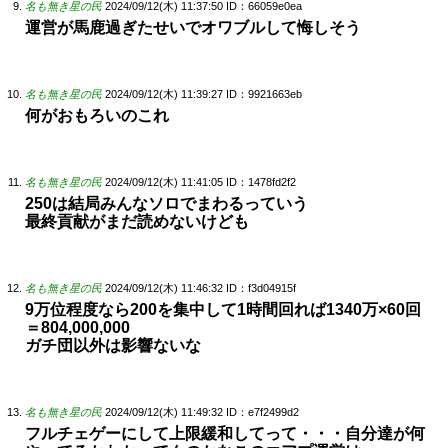
名も無き星の民
2024/09/12(木) 11:37:50
ID：66059e0ea
運営が馬鹿過ぎたせいでオワブルして悔しそう
名も無き星の民
2024/09/12(木) 11:39:27
ID：9921663eb
何がおもろいのこれ
名も無き星の民
2024/09/12(木) 11:41:05
ID：1478fd2f2
250は結局みんなソロでまわるっていう
最終貢献がまだ読めないけども
名も無き星の民
2024/09/12(木) 11:46:32
ID：f3d04915f
9万位程度なら200を集中して1時間回れば1340万×60回
＝804,000,000
ガチ団以外は影響ないな
名も無き星の民
2024/09/12(木) 11:49:32
ID：e7f2499d2
フルチェゲーにして上限緩和してって・・・自分達が何