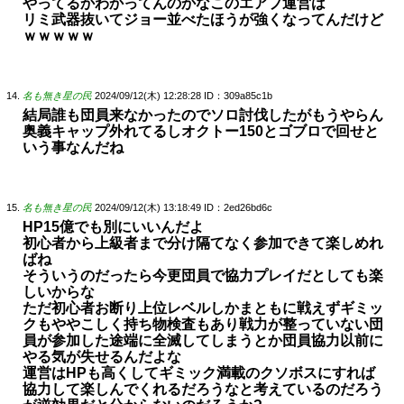
やってるかわかってんのかなこのエアプ運営は
リミ武器抜いてジョー並べたほうが強くなってんだけど
ｗｗｗｗｗ
名も無き星の民
2024/09/12(木) 12:28:28
ID：309a85c1b
結局誰も団員来なかったのでソロ討伐したがもうやらん
奥義キャップ外れてるしオクトー150とゴブロで回せと
いう事なんだね
名も無き星の民
2024/09/12(木) 13:18:49
ID：2ed26bd6c
HP15億でも別にいいんだよ
初心者から上級者まで分け隔てなく参加できて楽しめれ
ばね
そういうのだったら今更団員で協力プレイだとしても楽
しいからな
ただ初心者お断り上位レベルしかまともに戦えずギミッ
クもややこしく持ち物検査もあり戦力が整っていない団
員が参加した途端に全滅してしまうとか団員協力以前に
やる気が失せるんだよな
運営はHPも高くしてギミック満載のクソボスにすれば
協力して楽しんでくれるだろうなと考えているのだろう