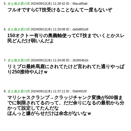
名も無き星の民
2024/09/12(木) 11:28:42
ID：6faca85ab
フルオですらCT技受けることなんて一度もないぞ
名も無き星の民
2024/09/12(木) 11:29:08
ID：da5d801e8
150オクトー有りの奥義軸使ってCT技までいくとかスレ
民どんだけ弱いんだよ
名も無き星の民
2024/09/12(木) 11:34:06
ID：2b3654b1b
リミブロ最終馬鹿にされてたけど言われてた通りやっぱ
り250接待やんけｗ
名も無き星の民
2024/09/12(木) 11:37:11
ID：f3d04915f
マリシャスクランプ→クラッジチャンク変換が500個ま
でに制限されてるのって、だだ余りになるの最初から分
かって設定してたんだな
ほんっと嫌がらせだけは余念がないなｗ