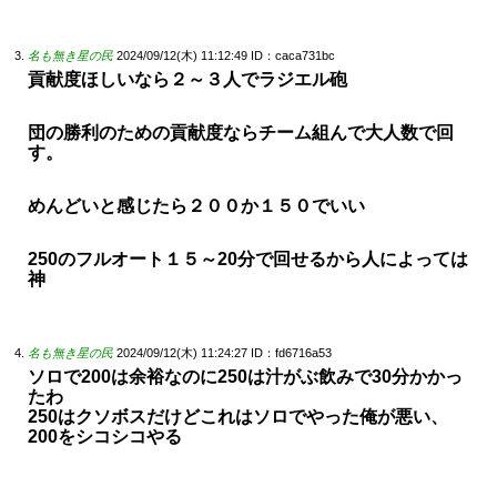
名も無き星の民
2024/09/12(木) 11:12:49
ID：caca731bc
貢献度ほしいなら２～３人でラジエル砲
団の勝利のための貢献度ならチーム組んで大人数で回
す。
めんどいと感じたら２００か１５０でいい
250のフルオート１５～20分で回せるから人によっては
神
名も無き星の民
2024/09/12(木) 11:24:27
ID：fd6716a53
ソロで200は余裕なのに250は汁がぶ飲みで30分かかっ
たわ
250はクソボスだけどこれはソロでやった俺が悪い、
200をシコシコやる