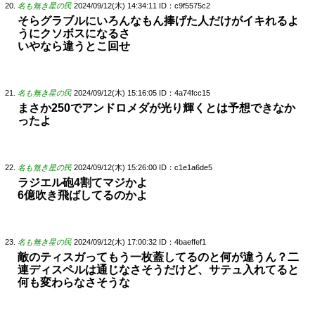
名も無き星の民
2024/09/12(木) 14:34:11
ID：c9f5575c2
そらグラブルにいろんなもん捧げた人だけがイキれるよ
うにクソボスになるさ
いやなら違うとこ回せ
名も無き星の民
2024/09/12(木) 15:16:05
ID：4a74fcc15
まさか250でアンドロメダが光り輝くとは予想できなか
ったよ
名も無き星の民
2024/09/12(木) 15:26:00
ID：c1e1a6de5
ラジエル砲4割てマジかよ
6億吹き飛ばしてるのかよ
名も無き星の民
2024/09/12(木) 17:00:32
ID：4baeffef1
敵のティスガってもう一枚蓋してるのと何が違うん？二
連ディスペルは通じなさそうだけど、サテュ入れてると
何も変わらなさそうな