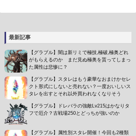
最新記事
【グラブル】闇は新リミで極技,極破,極奥どれ
がもらえるのか まだ見ぬ極奥を貰ってしまっ
た属性は悲惨に？
【グラブル】スタレはもう豪華なおまけかセレ
クト形式にしないと売れない？一度おいしいス
タレを出すとそれ以外買われなくなりそう
【グラブル】ドレバラの強敵Lv215はかなりタ
フで厄介？古戦場250とどっちが強いのか
【グラブル】属性別スタレ開催！今回も2種類