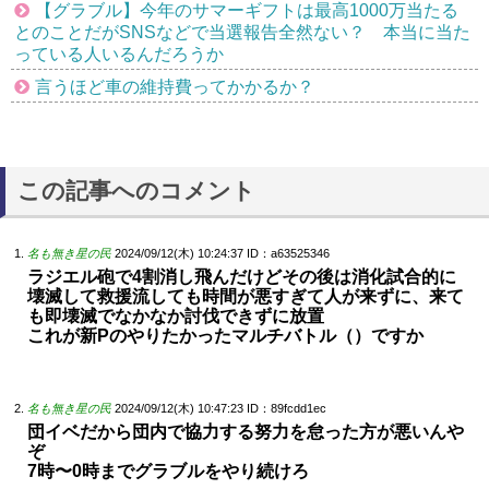
【グラブル】今年のサマーギフトは最高1000万当たる
とのことだがSNSなどで当選報告全然ない？ 本当に当た
っている人いるんだろうか
言うほど車の維持費ってかかるか？
この記事へのコメント
名も無き星の民
2024/09/12(木) 10:24:37
ID：a63525346
ラジエル砲で4割消し飛んだけどその後は消化試合的に
壊滅して救援流しても時間が悪すぎて人が来ずに、来て
も即壊滅でなかなか討伐できずに放置
これが新Pのやりたかったマルチバトル（）ですか
名も無き星の民
2024/09/12(木) 10:47:23
ID：89fcdd1ec
団イベだから団内で協力する努力を怠った方が悪いんや
ぞ
7時〜0時までグラブルをやり続けろ