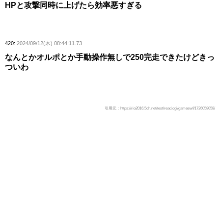
HPと攻撃同時に上げたら効率悪すぎる
420:
2024/09/12(木) 08:44:11.73
なんとかオルポとか手動操作無しで250完走できたけどきっ
ついわ
引用元：https://rio2016.5ch.net/test/read.cgi/gameswf/1726058058/