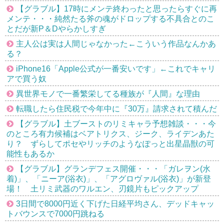
【グラブル】17時にメンテ終わったと思ったらすぐに再
メンテ・・・純然たる斧の魂がドロップする不具合とのこ
とだが新P＆Dやらかしすぎ
主人公は実は人間じゃなかった←こういう作品なんかあ
る？
iPhone16「Apple公式が一番安いです」←これでキャリ
アで買う奴
異世界モノで一番繁栄してる種族が『人間』な理由
転職したら住民税で今年中に『30万』請求されて積んだ
【グラブル】土ブーストのリミキャラ予想雑談・・・今
のところ有力候補はベアトリクス、ジーク、ライデンあた
り？ ずらしてポセやリッチのようなぽっと出星晶獣の可
能性もあるか
【グラブル】グランデフェス開催・・・「ガレヲン(水
着)」、「ニーア(浴衣)」、「アグロヴァル(浴衣)」が新登
場！ 土リミ武器のワルエン、刃鏡片もピックアップ
3日間で8000円近く下げた日経平均さん、デッドキャッ
トバウンスで7000円跳ねる