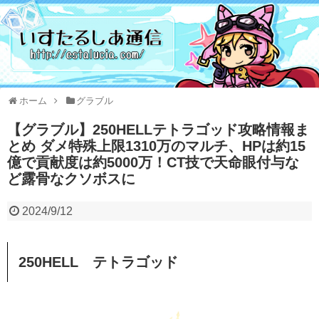
ホーム
グラブル
【グラブル】250HELLテトラゴッド攻略情報ま
とめ ダメ特殊上限1310万のマルチ、HPは約15
億で貢献度は約5000万！CT技で天命眼付与な
ど露骨なクソボスに
2024/9/12
250HELL テトラゴッド