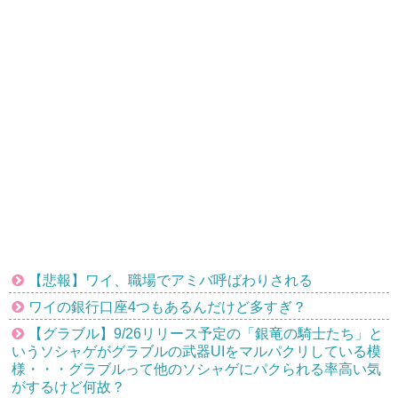
【悲報】ワイ、職場でアミバ呼ばわりされる
ワイの銀行口座4つもあるんだけど多すぎ？
【グラブル】9/26リリース予定の「銀竜の騎士たち」と
いうソシャゲがグラブルの武器UIをマルパクリしている模
様・・・グラブルって他のソシャゲにパクられる率高い気
がするけど何故？