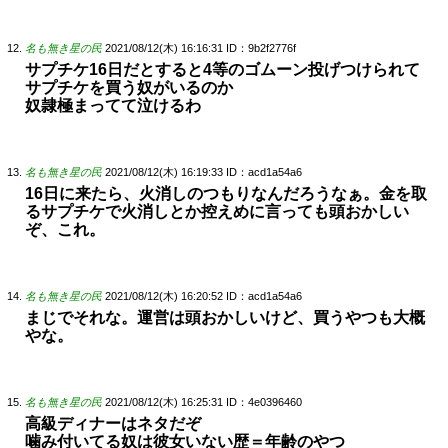
名も無き星の民
2021/08/12(木) 16:16:31
ID：9b2f2776f
サプチケ16日だとすると4等のゴムーン投げつけられて
サプチケを買う奴がいるのか
奴隷極まってて泣けるわ
名も無き星の民
2021/08/12(木) 16:19:33
ID：acd1a54a6
16日に来たら、火消しのつもりなんだろうなぁ。金を取
るサプチケで火消しとか控えめに言っても頭おかしい
ぞ、これ。
名も無き星の民
2021/08/12(木) 16:20:52
ID：acd1a54a6
まじでそれな。運営は頭おかしいけど、買うやつも大概
やな。
名も無き星の民
2021/08/12(木) 16:25:31
ID：4e0396460
高級ディナーはネタだぞ
噛み付いてる奴は彼女いない歴＝年齢のやつ