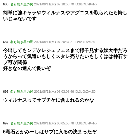
686:
名も無き星の民
2021/08/11(水) 07:18:53.70 ID:81QBvKvNx
簡単に強キャラやウィルナスやアグニスを取られたら悔し
いじゃないです
687:
名も無き星の民
2021/08/11(水) 07:20:37.21 ID:os7DVt+80
今出してもンデかレジェフェスまで様子見する奴大半だろ
うからって気遣いもしくスタレ売りたいもしくはは神石サ
プ可が関係
好きなの選んで良いぞ
696:
名も無き星の民
2021/08/11(水) 08:03:08.46 ID:3cGtZwtE0
ウィルナスってサプチケに含まれるのかな
697:
名も無き星の民
2021/08/11(水) 08:05:55.78 ID:81QBvKvNx
6竜石とかみーしはサプに入るの決まったぞ