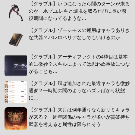
【グラブル】いつになったら闇のターンが来る
のか 水ゾ,エレキと環境を取るたびに長い懲
役期間になってるような…
【グラブル】ゾーシモスの運用はキャラありき
な武器？バレロベリアなしでもいけるのか
【グラブル】アーティファクトの4枠目は基本
的に微妙？スキルによっては思わぬ事故につな
がることも…
【グラブル】風は追加された最近キャラも微妙
過ぎ？一時期の闇のようなハズレばかり状態
に…
【グラブル】来月は例年通りなら新リミキャラ
が来る？ 周年関係のキャラが多いが貫破持ち
武器を考えると属性は限られそう