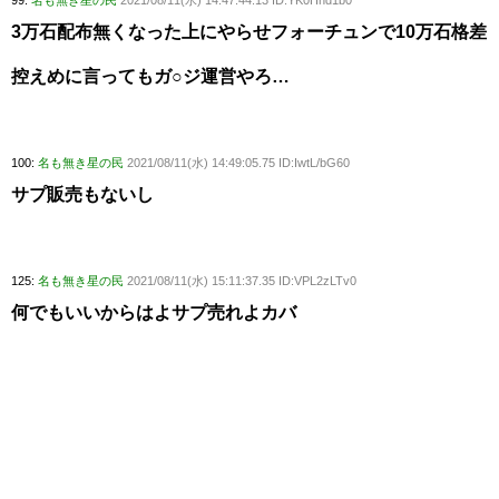
99:
名も無き星の民
2021/08/11(水) 14:47:44.13 ID:YK0Hhd1b0
3万石配布無くなった上にやらせフォーチュンで10万石格差
控えめに言ってもガ○ジ運営やろ…
100:
名も無き星の民
2021/08/11(水) 14:49:05.75 ID:IwtL/bG60
サプ販売もないし
125:
名も無き星の民
2021/08/11(水) 15:11:37.35 ID:VPL2zLTv0
何でもいいからはよサプ売れよカバ