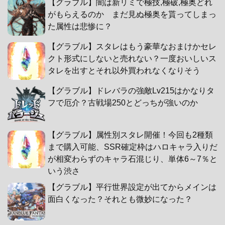
【グラブル】闇は新リミで極技,極破,極奥どれ
がもらえるのか まだ見ぬ極奥を貰ってしまっ
た属性は悲惨に？
【グラブル】スタレはもう豪華なおまけかセレ
クト形式にしないと売れない？一度おいしいス
タレを出すとそれ以外買われなくなりそう
【グラブル】ドレバラの強敵Lv215はかなりタ
フで厄介？古戦場250とどっちが強いのか
【グラブル】属性別スタレ開催！今回も2種類
まで購入可能、SSR確定枠はハロキャラ入りだ
が相変わらずのキャラ石混じり、単体6～7％と
いう渋さ
【グラブル】平行世界設定が出てからメインは
面白くなった？それとも微妙になった？