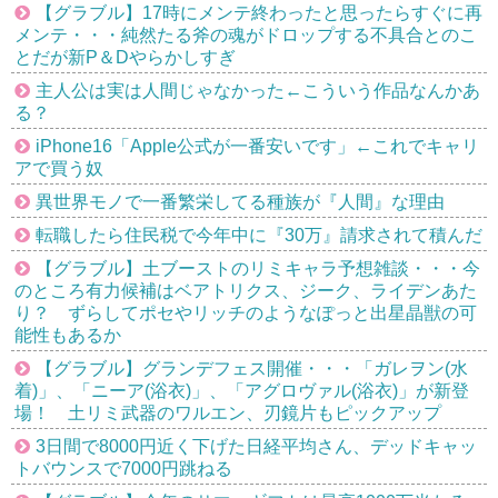
【グラブル】17時にメンテ終わったと思ったらすぐに再
メンテ・・・純然たる斧の魂がドロップする不具合とのこ
とだが新P＆Dやらかしすぎ
主人公は実は人間じゃなかった←こういう作品なんかあ
る？
iPhone16「Apple公式が一番安いです」←これでキャリ
アで買う奴
異世界モノで一番繁栄してる種族が『人間』な理由
転職したら住民税で今年中に『30万』請求されて積んだ
【グラブル】土ブーストのリミキャラ予想雑談・・・今
のところ有力候補はベアトリクス、ジーク、ライデンあた
り？ ずらしてポセやリッチのようなぽっと出星晶獣の可
能性もあるか
【グラブル】グランデフェス開催・・・「ガレヲン(水
着)」、「ニーア(浴衣)」、「アグロヴァル(浴衣)」が新登
場！ 土リミ武器のワルエン、刃鏡片もピックアップ
3日間で8000円近く下げた日経平均さん、デッドキャッ
トバウンスで7000円跳ねる