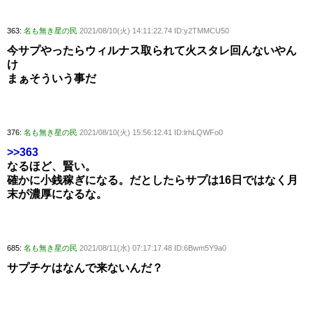
363:
名も無き星の民
2021/08/10(火) 14:11:22.74 ID:y2TMMCU50
今サプやったらウィルナス取られて火スタレ回んないやん
け
まぁそういう事だ
376:
名も無き星の民
2021/08/10(火) 15:56:12.41 ID:lrhLQWFo0
>>363
なるほど、賢い。
確かに小銭稼ぎになる。だとしたらサプは16日ではなく月
末が濃厚になるな。
685:
名も無き星の民
2021/08/11(水) 07:17:17.48 ID:6Bwm5Y9a0
サプチケはなんで来ないんだ？