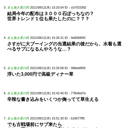
名も無き星の民
2021/08/12(木) 15:20:54
ID：cb7033392
結局今年の配布は３０００石ぽっちなの？
世界トレンド１位も果たしたのに？？？
名も無き星の民
2021/08/12(木) 15:26:31
ID：9e80680f3
さすがに大ブーイングの当選結果の後だから、水着も選
べるサプになるんやろうな…？
名も無き星の民
2021/08/12(木) 15:26:58
ID：088ebf909
浮いた3,000円で高級ディナー草
名も無き星の民
2021/08/12(木) 15:42:40
ID：77fb4bd7d
辛辣な書き込みをいくつか掬ってて草生える
名も無き星の民
2021/08/12(木) 15:51:30
ID：b18077ff5
でも古戦場前にサプ来たら