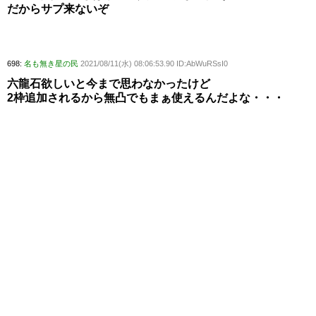
だからサプ来ないぞ
698:
名も無き星の民
2021/08/11(水) 08:06:53.90 ID:AbWuRSsI0
六龍石欲しいと今まで思わなかったけど
2枠追加されるから無凸でもまぁ使えるんだよな・・・