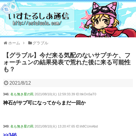
ホーム
グラブル
【グラブル】今だ来る気配のないサプチケ、フ
ォーチュンの結果発表で荒れた後に来る可能性
も？
2021/8/12
346:
名も無き星の民
2021/08/10(火) 12:59:33.39 ID:ItkOnSaT0
神石がサプ可になってからまだ一回か
349:
名も無き星の民
2021/08/10(火) 13:20:47.65 ID:ih8CUmAbd
>>346