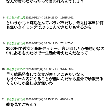
なんで買わなかったって言われるんでしょ？
名も無き星の民
2021/08/12(木) 15:56:21
ID：15d15d091
というか元々時期なんてバラバラだし、最近は本当に何
も無いタイミングでぶっこんできたりもするから
名も無き星の民
2021/08/12(木) 16:00:19
ID：7011c76a8
3000円で彼女と高級ディナー、言い回しとか発想が頭の
中にあるものだけで一生懸命考えたんだなって
名も無き星の民
2021/08/12(木) 16:08:17
ID：92b4ec09a
早く結果発表して乞食が喚くとこみたいなぁ
もうゲーム内にやることが無いんだから盤外で珍獣見る
くらいしか楽しみが無いわ
名も無き星の民
2021/08/12(木) 16:15:38
ID：4108ddc5f
鏡を見てごらん？