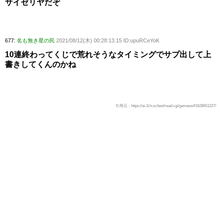
サイゼリヤだぞ
677:
名も無き星の民
2021/08/12(木) 00:28:13.15 ID:upuRCeYoK
10連終わってくじで荒れそうなタイミングでサプ出して上
書きしてくんのかね
引用元：https://ai.2ch.sc/test/read.cgi/gameswf/1628651227/