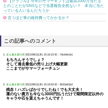
【グラブル】今年のサマーギフトは最高1000万当たる
とのことだがSNSなどで当選報告全然ない？ 本当に当た
っている人いるんだろうか
言うほど車の維持費ってかかるか？
この記事へのコメント
名も無き星の民
2021/08/12(木) 15:16:23
ID：7dcb9e1b1
もちろんそうでしょ？
そして過去最低の売り上げ大幅更新
ここまでがサマーフォーチュン
名も無き星の民
2021/08/12(木) 15:19:03
ID：6631b61b2
残念！ハズレばかりでしたね！でも大丈夫！
運のない貴方も今なら3000円払うだけで期間限定以外の
キャラや石を貰えちゃうんです！