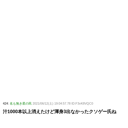
424:
名も無き星の民
2021/06/12(土) 19:04:57.78 ID:F3vK8VQC0
汁1000本以上消えたけど渾身3出なかったクソゲー氏ね