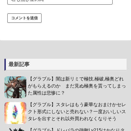
最新記事
【グラブル】闇は新リミで極技,極破,極奥どれ
がもらえるのか まだ見ぬ極奥を貰ってしまっ
た属性は悲惨に？
【グラブル】スタレはもう豪華なおまけかセレ
クト形式にしないと売れない？一度おいしいス
タレを出すとそれ以外買われなくなりそう
【グラブル】ドレバラの強敵Lv215はかなりタ