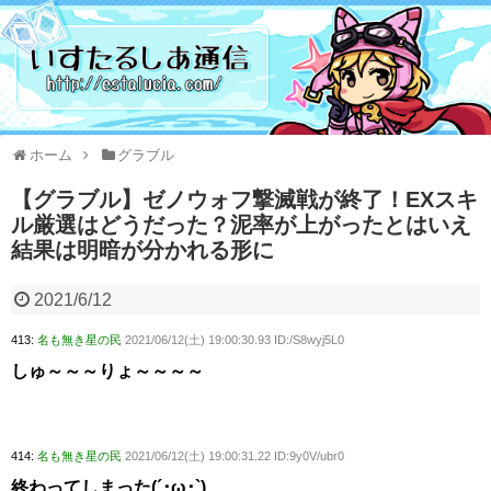
ホーム
グラブル
【グラブル】ゼノウォフ撃滅戦が終了！EXスキ
ル厳選はどうだった？泥率が上がったとはいえ
結果は明暗が分かれる形に
2021/6/12
413:
名も無き星の民
2021/06/12(土) 19:00:30.93 ID:/S8wyj5L0
しゅ～～～りょ～～～～
414:
名も無き星の民
2021/06/12(土) 19:00:31.22 ID:9y0V/ubr0
終わってしまった(´･ω･`)