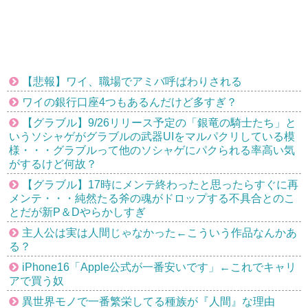
【悲報】ワイ、職場でアミバ呼ばわりされる
ワイの銀行口座4つもあるんだけど多すぎ？
【グラブル】9/26リリース予定の「銀竜の騎士たち」と
いうソシャゲがグラブルの武器UIをマルパクリしている模
様・・・グラブルって他のソシャゲにパクられる率高い気
がするけど何故？
【グラブル】17時にメンテ終わったと思ったらすぐに再
メンテ・・・純然たる斧の魂がドロップする不具合とのこ
とだが新P＆Dやらかしすぎ
主人公は実は人間じゃなかった←こういう作品なんかあ
る？
iPhone16「Apple公式が一番安いです」←これでキャリ
アで買う奴
異世界モノで一番繁栄してる種族が『人間』な理由