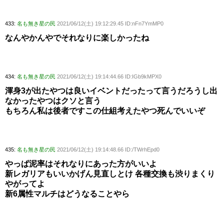
433:
名も無き星の民
2021/06/12(土) 19:12:29.45 ID:nFn7YmMP0
なんやかんやでそれなりに楽しかったね
434:
名も無き星の民
2021/06/12(土) 19:14:44.66 ID:IGb9kMPX0
渾身3が出たやつは良いイベントだったって言うだろうし出
なかったやつはクソと言う
もちろん私は後者ですこの仕組考えたやつ死んでいいぞ
435:
名も無き星の民
2021/06/12(土) 19:14:48.66 ID:/TWrhEpd0
やっぱ泥率はそれなりにあった方がいいよ
新レガリアもいいかげん見直しとけ 各種交換も渋りまくり
やがってよ
新6属性マルチはどうなることやら