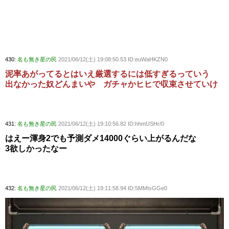
430:
名も無き星の民
2021/06/12(土) 19:08:50.53 ID:euWaHKZN0
泥率あがってるとはいえ厳選するには低すぎるっていう
出なかった奴どんまいや ガチャかヒヒで収束させていけ
431:
名も無き星の民
2021/06/12(土) 19:10:56.82 ID:hhmUSHr/0
はえー渾身2でも予測ダメ14000ぐらい上がるんだな
3欲しかったなー
432:
名も無き星の民
2021/06/12(土) 19:11:58.94 ID:5MMIsGGe0