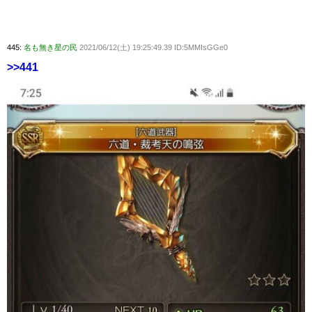
445:
名も無き星の民
2021/06/12(土) 19:25:49.39 ID:5MMIsGGe0
>>441