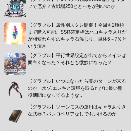
フで厄介？古戦場250とどっちが強いのか
【グラブル】属性別スタレ開催！今回も2種類
まで購入可能、SSR確定枠はハロキャラ入りだ
が相変わらずのキャラ石混じり、単体6～7％と
いう渋さ
【グラブル】平行世界設定が出てからメインは
面白くなった？それとも微妙になった？
【グラブル】いつになったら闇のターンが来る
のか 水ゾ,エレキと環境を取るたびに長い懲
役期間になってるような…
【グラブル】ゾーシモスの運用はキャラありき
な武器？バレロベリアなしでもいけるのか