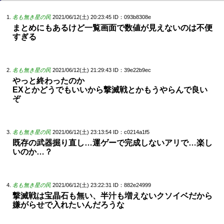
名も無き星の民
2021/06/12(土) 20:23:45
ID：093b8308e
まとめにもあるけど一覧画面で数値が見えないのは不便
すぎる
名も無き星の民
2021/06/12(土) 21:29:43
ID：39e22b9ec
やっと終わったのか
EXとかどうでもいいから撃滅戦とかもうやらんで良い
ぞ
名も無き星の民
2021/06/12(土) 23:13:54
ID：c0214a1f5
既存の武器掘り直し…運ゲーで完成しないアリで…楽し
いのか…？
名も無き星の民
2021/06/12(土) 23:22:31
ID：882e24999
撃滅戦は宝晶石も無い、半汁も増えないクソイベだから
嫌がらせで入れたいんだろうな