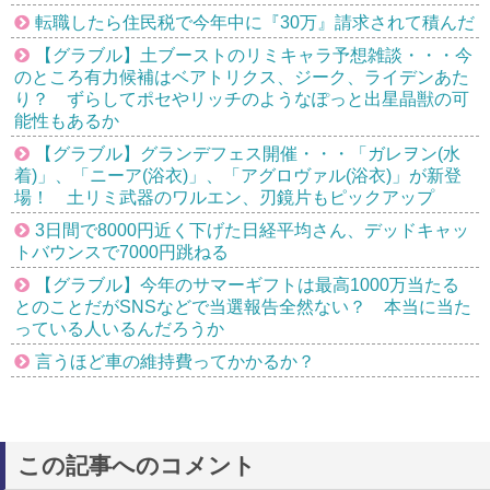
転職したら住民税で今年中に『30万』請求されて積んだ
【グラブル】土ブーストのリミキャラ予想雑談・・・今
のところ有力候補はベアトリクス、ジーク、ライデンあた
り？ ずらしてポセやリッチのようなぽっと出星晶獣の可
能性もあるか
【グラブル】グランデフェス開催・・・「ガレヲン(水
着)」、「ニーア(浴衣)」、「アグロヴァル(浴衣)」が新登
場！ 土リミ武器のワルエン、刃鏡片もピックアップ
3日間で8000円近く下げた日経平均さん、デッドキャッ
トバウンスで7000円跳ねる
【グラブル】今年のサマーギフトは最高1000万当たる
とのことだがSNSなどで当選報告全然ない？ 本当に当た
っている人いるんだろうか
言うほど車の維持費ってかかるか？
この記事へのコメント