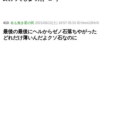
410:
名も無き星の民
2021/06/12(土) 18:57:35.52 ID:hhmUSHr/0
最後の最後にヘルからゼノ石落ちやがった
どれだけ薄いんだよクソ石なのに