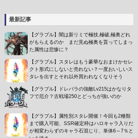
最新記事
【グラブル】闇は新リミで極技,極破,極奥どれ
がもらえるのか まだ見ぬ極奥を貰ってしまっ
た属性は悲惨に？
【グラブル】スタレはもう豪華なおまけかセレ
クト形式にしないと売れない？一度おいしいス
タレを出すとそれ以外買われなくなりそう
【グラブル】ドレバラの強敵Lv215はかなりタ
フで厄介？古戦場250とどっちが強いのか
【グラブル】属性別スタレ開催！今回も2種類
まで購入可能、SSR確定枠はハロキャラ入りだ
が相変わらずのキャラ石混じり、単体6～7％と