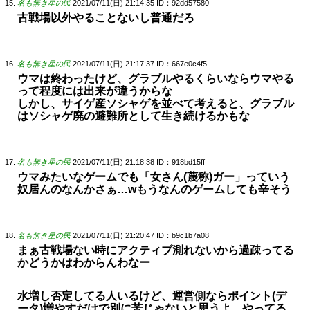
名も無き星の民
2021/07/11(日) 21:14:35
ID：92dd57580
古戦場以外やることないし普通だろ
名も無き星の民
2021/07/11(日) 21:17:37
ID：667e0c4f5
ウマは終わったけど、グラブルやるくらいならウマやる
って程度には出来が違うからな
しかし、サイゲ産ソシャゲを並べて考えると、グラブル
はソシャゲ廃の避難所として生き続けるかもな
名も無き星の民
2021/07/11(日) 21:18:38
ID：918bd15ff
ウマみたいなゲームでも「女さん(蔑称)ガー」っていう
奴居んのなんかさぁ…wもうなんのゲームしても辛そう
名も無き星の民
2021/07/11(日) 21:20:47
ID：b9c1b7a08
まぁ古戦場ない時にアクティブ測れないから過疎ってる
かどうかはわからんわなー
水増し否定してる人いるけど、運営側ならポイント(デ
ータ)増やすだけで別に苦じゃないと思うよ、やってる