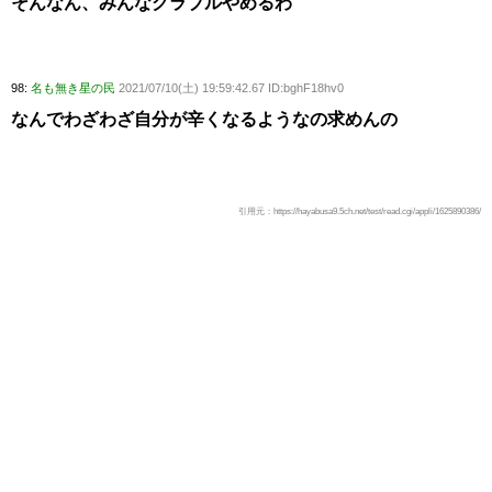
そんなん、みんなグラブルやめるわ
98:
名も無き星の民
2021/07/10(土) 19:59:42.67 ID:bghF18hv0
なんでわざわざ自分が辛くなるようなの求めんの
引用元：https://hayabusa9.5ch.net/test/read.cgi/appli/1625890386/