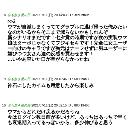
名も無き星の民
2021/07/11(日) 20:44:03
ID：3ed0bfa0e
>>2
ウマが自滅しまくっててグラブルに逃げ帰った俺みたい
なのがいるからそこまで減らないかもしれんぞ
新シナリオまだです！七夕賞の時期ですが次の実装ウマ
娘はターボじゃなくてフジキセキです！完全に女ユーザ
ー向けのキャラですが胸元はナーフせずに男ユーザーに
媚びつつ女さん達の反感を買わせます！
…いやあ空いた口が塞がらなかったね
名も無き星の民
2021/07/11(日) 20:46:46
ID：6898baa39
神石にしたカイムも用意したから楽しみ
名も無き星の民
2021/07/11(日) 20:52:15
ID：880f19466
ウマからどれだけ戻るかだろうね
今はログイン数日前が多いけど、あっちはあっちで早く
も衰退期入ってるっぽいから、多少伸びると思う