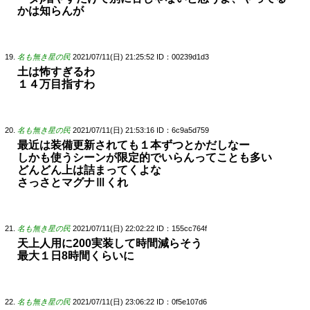
かは知らんが
名も無き星の民
2021/07/11(日) 21:25:52
ID：00239d1d3
土は怖すぎるわ
１４万目指すわ
名も無き星の民
2021/07/11(日) 21:53:16
ID：6c9a5d759
最近は装備更新されても１本ずつとかだしなー
しかも使うシーンが限定的でいらんってことも多い
どんどん上は詰まってくよな
さっさとマグナⅢくれ
名も無き星の民
2021/07/11(日) 22:02:22
ID：155cc764f
天上人用に200実装して時間減らそう
最大１日8時間くらいに
名も無き星の民
2021/07/11(日) 23:06:22
ID：0f5e107d6