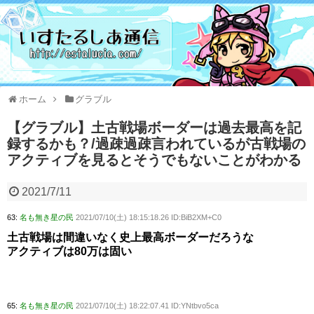
ホーム
グラブル
【グラブル】土古戦場ボーダーは過去最高を記
録するかも？/過疎過疎言われているが古戦場の
アクティブを見るとそうでもないことがわかる
2021/7/11
63:
名も無き星の民
2021/07/10(土) 18:15:18.26 ID:BiB2XM+C0
土古戦場は間違いなく史上最高ボーダーだろうな
アクティブは80万は固い
65:
名も無き星の民
2021/07/10(土) 18:22:07.41 ID:YNtbvo5ca