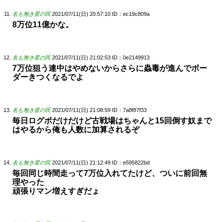
名も無き星の民
2021/07/11(日) 20:57:10
ID：ec19c809a
8万位11億かな。
名も無き星の民
2021/07/11(日) 21:02:53
ID：0e2149913
7万位狙う連中はやめないからさらに蟲毒が進んでボー
ダーきつくなるでよ
名も無き星の民
2021/07/11(日) 21:08:59
ID：7a8f87f33
毎日ログボだけだけど古戦場はちゃんと15回倒す奴まで
はやるから俺も人数に加算されるぞ
名も無き星の民
2021/07/11(日) 21:12:49
ID：e595822bd
毎回同じ時間走って7万位入れてたけど、ついに前回無
理やった
頑張りマン増えすぎだょ