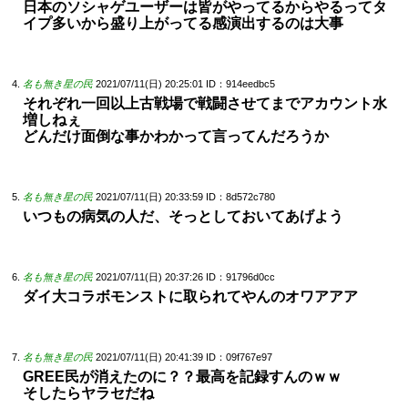
日本のソシャゲユーザーは皆がやってるからやるってタ
イプ多いから盛り上がってる感演出するのは大事
名も無き星の民
2021/07/11(日) 20:25:01
ID：914eedbc5
それぞれ一回以上古戦場で戦闘させてまでアカウント水
増しねぇ
どんだけ面倒な事かわかって言ってんだろうか
名も無き星の民
2021/07/11(日) 20:33:59
ID：8d572c780
いつもの病気の人だ、そっとしておいてあげよう
名も無き星の民
2021/07/11(日) 20:37:26
ID：91796d0cc
ダイ大コラボモンストに取られてやんのオワアアア
名も無き星の民
2021/07/11(日) 20:41:39
ID：09f767e97
GREE民が消えたのに？？最高を記録すんのｗｗ
そしたらヤラセだね