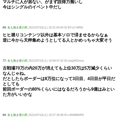
マルチに人が居ない、がまず説得力無いし
今はシングルのイベント中だし
69:
名も無き星の民
2021/07/10(土) 18:31:04.64 ID:EFvZ+NRi0
ヒヒ堀りコンテンツ以外は基本ソロで済ませるからなぁ
逆に今から天秤集めようとしてる人とかめっちゃ大変そう
77:
名も無き星の民
2021/07/10(土) 19:09:47.02 ID:ybq2KDmva
古戦場70万の内20万が消えても上位30万は5万減少くらい
なんじゃね。
だとしたらボーダーは8万位になって3日目、4日目が平日だ
としても
前回ボーダーの80%くらいにはなるだろうから9億はみとい
た方がいいかな
84:
名も無き星の民
2021/07/10(土) 19:27:39.98 ID:c45Wl8WR0