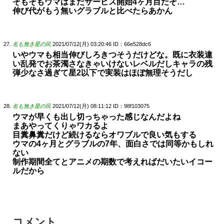
そもそもウマはまだサービス開始4ヶ月目だぞ…
伸び代がもう無いグラブルと比べたらあかん
名も無き星の民
2021/07/12(月) 03:20:46
ID：66e528dc6
いやウマも相当伸びしろきつそうだけどな。既に衣装違
い乱発でお茶濁さなきゃいけないレベルだしキャラの残
弾少なさ過ぎて星2以下で実装はほぼ無理そうだし
名も無き星の民
2021/07/12(月) 08:11:12
ID：98f103075
ウマが早くも出し切っちゃった感じなんだよね
まあやってくりゃワカるよ
目糞鼻糞だけど続けるならオワブルで良い気もする
ウマの4ヶ月とグラブルの7年、面白さでは同等かもしれ
ない
制作期間全てとアニメの期数で考えればだいたいイコー
ルだから
コメント