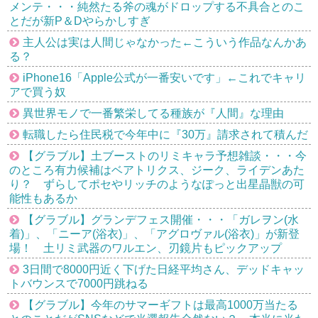
メンテ・・・純然たる斧の魂がドロップする不具合とのこ
とだが新P＆Dやらかしすぎ
主人公は実は人間じゃなかった←こういう作品なんかあ
る？
iPhone16「Apple公式が一番安いです」←これでキャリ
アで買う奴
異世界モノで一番繁栄してる種族が『人間』な理由
転職したら住民税で今年中に『30万』請求されて積んだ
【グラブル】土ブーストのリミキャラ予想雑談・・・今
のところ有力候補はベアトリクス、ジーク、ライデンあた
り？ ずらしてポセやリッチのようなぽっと出星晶獣の可
能性もあるか
【グラブル】グランデフェス開催・・・「ガレヲン(水
着)」、「ニーア(浴衣)」、「アグロヴァル(浴衣)」が新登
場！ 土リミ武器のワルエン、刃鏡片もピックアップ
3日間で8000円近く下げた日経平均さん、デッドキャッ
トバウンスで7000円跳ねる
【グラブル】今年のサマーギフトは最高1000万当たる