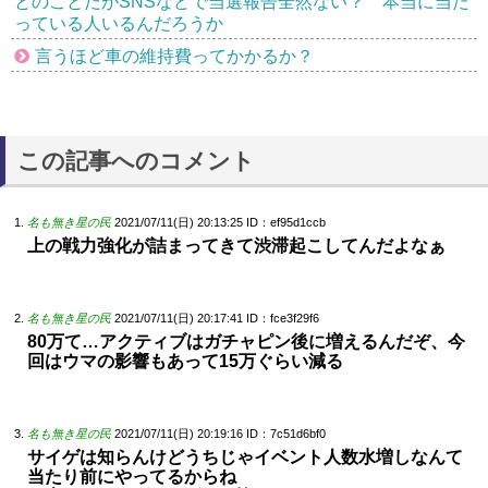
とのことだがSNSなどで当選報告全然ない？ 本当に当た
っている人いるんだろうか
言うほど車の維持費ってかかるか？
この記事へのコメント
名も無き星の民
2021/07/11(日) 20:13:25
ID：ef95d1ccb
上の戦力強化が詰まってきて渋滞起こしてんだよなぁ
名も無き星の民
2021/07/11(日) 20:17:41
ID：fce3f29f6
80万て…アクティブはガチャピン後に増えるんだぞ、今
回はウマの影響もあって15万ぐらい減る
名も無き星の民
2021/07/11(日) 20:19:16
ID：7c51d6bf0
サイゲは知らんけどうちじゃイベント人数水増しなんて
当たり前にやってるからね