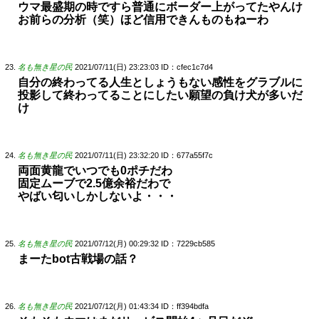
ウマ最盛期の時ですら普通にボーダー上がってたやんけ
お前らの分析（笑）ほど信用できんものもねーわ
名も無き星の民
2021/07/11(日) 23:23:03
ID：cfec1c7d4
自分の終わってる人生としょうもない感性をグラブルに
投影して終わってることにしたい願望の負け犬が多いだ
け
名も無き星の民
2021/07/11(日) 23:32:20
ID：677a55f7c
両面黄龍でいつでも0ポチだわ
固定ムーブで2.5億余裕だわで
やばい匂いしかしないよ・・・
名も無き星の民
2021/07/12(月) 00:29:32
ID：7229cb585
まーたbot古戦場の話？
名も無き星の民
2021/07/12(月) 01:43:34
ID：ff394bdfa