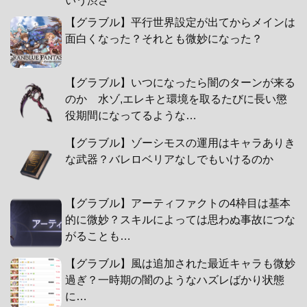
いう渋さ
【グラブル】平行世界設定が出てからメインは
面白くなった？それとも微妙になった？
【グラブル】いつになったら闇のターンが来る
のか 水ゾ,エレキと環境を取るたびに長い懲
役期間になってるような…
【グラブル】ゾーシモスの運用はキャラありき
な武器？バレロベリアなしでもいけるのか
【グラブル】アーティファクトの4枠目は基本
的に微妙？スキルによっては思わぬ事故につな
がることも…
【グラブル】風は追加された最近キャラも微妙
過ぎ？一時期の闇のようなハズレばかり状態
に…